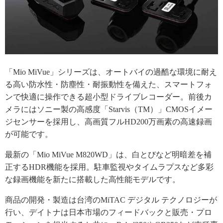
「Mio MiVue」シリーズは、オートバイの過酷な環境に耐え
る高い防水性・防塵性・耐振動性を備えた、スマートフォ
ンで快適に操作できる超小型ドライブレコーダー。前後カ
メラにはソニー製の高感度「Starvis（TM）」CMOSイメー
ジセンサーを採用し、高画質フルHD200万画素の高速録画
が可能です。
最新の「Mio MiVue M820WD」は、白とびなど明暗差を補
正するHDR機能を採用。駐車監視やタイムラプスなど多彩
な録画機能を新たに搭載した高性能モデルです。
商品の開発・製造は台湾のMiTAC デジタル テクノロジーが
行い、デイトナは日本市場のフィードバックと販売・プロ