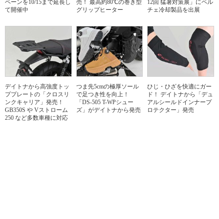
ペーンを10/15まで延長し
売！ 最高約80℃の巻き型
12回 猛暑対策展」にペル
て開催中
グリップヒーター
チェ冷却製品を出展
デイトナから高強度トッ
つま先5cmの極厚ソール
ひじ・ひざを快適にガー
ププレートの「クロスリ
で足つき性を向上！
ド！ デイトナから「デュ
ンクキャリア」発売！
「DS-505 T-WPシュー
アルシールドインナープ
GB350S や Vストローム
ズ」がデイトナから発売
ロテクター」発売
250 など多数車種に対応