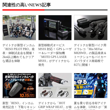
関連性の高いNEWS記事
デイトナが新型インカム
新型移動式オービス
デイトナが新型バイク用
「RESO PILOT PRO」発
MSSS 対応！ GPS レーザ
ドラレコ「Mio MiVue
表・体験試走会を開催！
ー＆レーダー探知機
M820WD」の製品発表＆
2km以上離れてもクリア
「MOTO GPS LASER
トークショーをバイカー
な通話を体験
MSSS」がデイトナから
ズパラダイス南箱根で
発売
8/27に開催！
新型「RESO」インカム
デイトナから「HOT
夏を乗り切る冷却アイテ
発売記念！ 下取りキャン
GRIP WRAP HEAT」が発
ムを体験、LINKS が「第