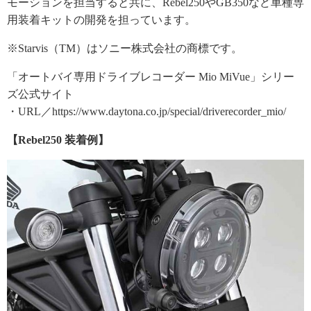
モーションを担当すると共に、Rebel250やGB350など車種専
用装着キットの開発を担っています。
※Starvis（TM）はソニー株式会社の商標です。
「オートバイ専用ドライブレコーダー Mio MiVue」シリー
ズ公式サイト
・URL／https://www.daytona.co.jp/special/driverecorder_mio/
【Rebel250 装着例】