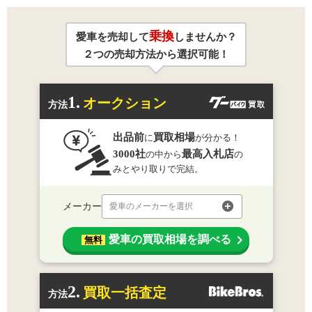
乗換
愛車を売却して
しませんか？
２つの売却方法から選択可能！
1.
オークション
方法
出品前
買取相場
に
が分かる！
3000社
最高入札店
の中から
の
みとやり取りで完結。
メーカー
愛車のメーカーを選択
愛車の買取相場を調べる
無料
2.
買取一括査定
方法