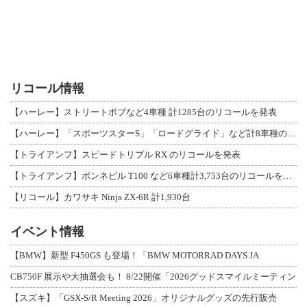
リコール情報
【ハーレー】ストリートボブなど4車種 計1285台のリコールを発表
【ハーレー】「スポーツスターS」「ロードグライド」など計8車種のリコールを発表
【トライアンフ】スピードトリプル RX のリコールを発表
【トライアンフ】ボンネビル T100 など6車種計3,753台のリコールを発表
【リコール】カワサキ Ninja ZX-6R 計1,930台
イベント情報
【BMW】新型 F450GS も登場！「BMW MOTORRAD DAYS JA
CB750F 展示や大抽選会も！ 8/22開催「2026グッドスマイルミーティン
【スズキ】「GSX-S/R Meeting 2026」オリジナルグッズの先行販売