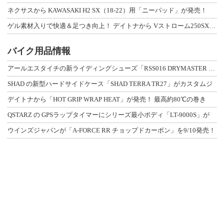
ネクサスから KAWASAKI H2 SX（18-22）用「ニーパッド」が発売！
ゲル素材入りで快適＆足つき向上！ デイトナから Vストローム250SX用「快適ロ
バイク用品情報
アールエスタイチの新ライディングシューズ「RSS016 DRYMASTER スト
SHAD の新型ハードサイドケース「SHAD TERRA TR27」がカスタムジ
デイトナから「HOT GRIP WRAP HEAT」が発売！ 最高約80℃の巻き
QSTARZ の GPSラップタイマーにシリーズ最小ボディ「LT-9000S」が
ウインズジャパンが「A-FORCE RR チョップドカーボン」を9/10発売！