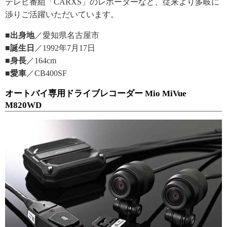
テレビ番組「CARXS」のレポーターなど、従来より多岐に
渉りご活躍いただいています。
■出身地
／愛知県名古屋市
■誕生日
／1992年7月17日
■身長
／164cm
■愛車
／CB400SF
オートバイ専用ドライブレコーダー Mio MiVue
M820WD