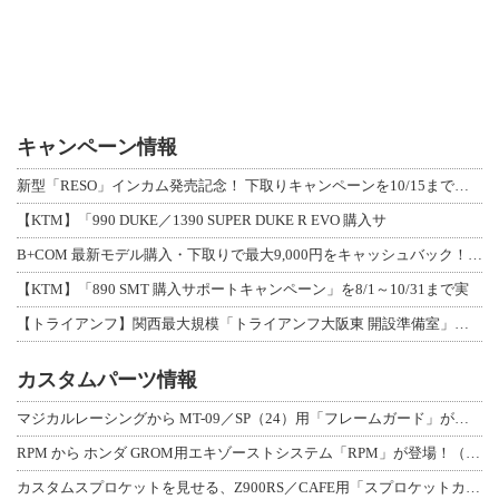
キャンペーン情報
新型「RESO」インカム発売記念！ 下取りキャンペーンを10/15まで延長して開
【KTM】「990 DUKE／1390 SUPER DUKE R EVO 購入サ
B+COM 最新モデル購入・下取りで最大9,000円をキャッシュバック！「B+F
【KTM】「890 SMT 購入サポートキャンペーン」を8/1～10/31まで実
【トライアンフ】関西最大規模「トライアンフ大阪東 開設準備室」がオープン！ 限定
カスタムパーツ情報
マジカルレーシングから MT-09／SP（24）用「フレームガード」が登場！
RPM から ホンダ GROM用エキゾーストシステム「RPM」が登場！（動画あり
カスタムスプロケットを見せる、Z900RS／CAFE用「スプロケットカバーフルキ