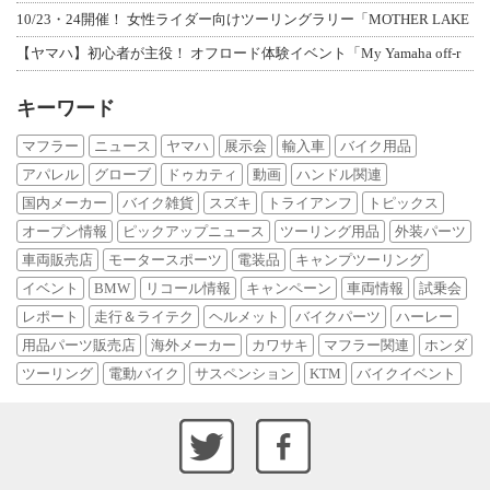
10/23・24開催！ 女性ライダー向けツーリングラリー「MOTHER LAKE
【ヤマハ】初心者が主役！ オフロード体験イベント「My Yamaha off-r
キーワード
マフラー
ニュース
ヤマハ
展示会
輸入車
バイク用品
アパレル
グローブ
ドゥカティ
動画
ハンドル関連
国内メーカー
バイク雑貨
スズキ
トライアンフ
トピックス
オープン情報
ピックアップニュース
ツーリング用品
外装パーツ
車両販売店
モータースポーツ
電装品
キャンプツーリング
イベント
BMW
リコール情報
キャンペーン
車両情報
試乗会
レポート
走行＆ライテク
ヘルメット
バイクパーツ
ハーレー
用品パーツ販売店
海外メーカー
カワサキ
マフラー関連
ホンダ
ツーリング
電動バイク
サスペンション
KTM
バイクイベント