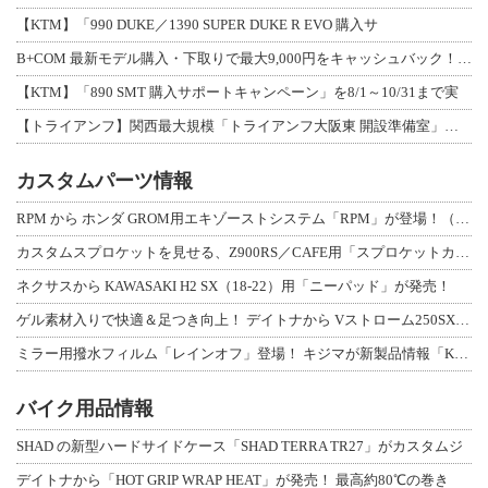
【KTM】「990 DUKE／1390 SUPER DUKE R EVO 購入サ
B+COM 最新モデル購入・下取りで最大9,000円をキャッシュバック！「B+F
【KTM】「890 SMT 購入サポートキャンペーン」を8/1～10/31まで実
【トライアンフ】関西最大規模「トライアンフ大阪東 開設準備室」がオープン！ 限定
カスタムパーツ情報
RPM から ホンダ GROM用エキゾーストシステム「RPM」が登場！（動画あり
カスタムスプロケットを見せる、Z900RS／CAFE用「スプロケットカバーフルキ
ネクサスから KAWASAKI H2 SX（18-22）用「ニーパッド」が発売！
ゲル素材入りで快適＆足つき向上！ デイトナから Vストローム250SX用「快適ロ
ミラー用撥水フィルム「レインオフ」登場！ キジマが新製品情報「KIJIMA NE
バイク用品情報
SHAD の新型ハードサイドケース「SHAD TERRA TR27」がカスタムジ
デイトナから「HOT GRIP WRAP HEAT」が発売！ 最高約80℃の巻き