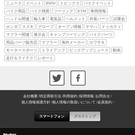
ニュース
イベント
BMW
トピックス
バイクイベント
バイク用品
バイク雑貨
ツーリング
KTM
車両情報
ハンドル関連
輸入車
電装品
ヘルメット
外装パーツ
試乗会
ホンダ
スズキ
グローブ
オープン情報
ヤマハ
ドゥカティ
マフラー関連
展示会
キャンプツーリング
バイクパーツ
用品パーツ販売店
マフラー
海外メーカー
カワサキ
モータースポーツ
トライアンフ
ピックアップニュース
動画
走行＆ライテク
レポート
会社概要
特定商取引法
利用規約
採用情報
お問合せ
個人情報保護方針
個人情報の取扱いについて
会員規約
スマートフォン
デスクトップ