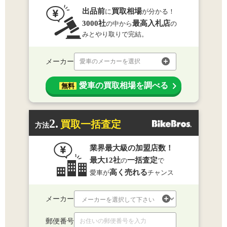
出品前
買取相場
に
が分かる！
3000社
最高入札店
の中から
の
みとやり取りで完結。
メーカー
愛車のメーカーを選択
愛車の買取相場を調べる
無料
2.
買取一括査定
方法
業界最大級の加盟店数！
最大12社
一括査定
の
で
高く売れる
愛車が
チャンス
メーカー
郵便番号