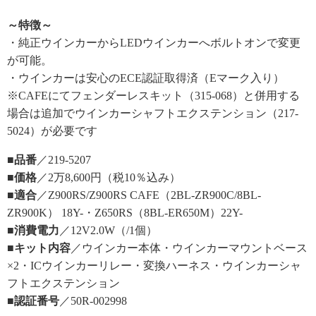
～特徴～
・純正ウインカーからLEDウインカーへボルトオンで変更
が可能。
・ウインカーは安心のECE認証取得済（Eマーク入り）
※CAFEにてフェンダーレスキット（315-068）と併用する
場合は追加でウインカーシャフトエクステンション（217-
5024）が必要です
■品番
／219-5207
■価格
／2万8,600円（税10％込み）
■適合
／Z900RS/Z900RS CAFE（2BL-ZR900C/8BL-
ZR900K） 18Y-・Z650RS（8BL-ER650M）22Y-
■消費電力
／12V2.0W（/1個）
■キット内容
／ウインカー本体・ウインカーマウントベース
×2・ICウインカーリレー・変換ハーネス・ウインカーシャ
フトエクステンション
■認証番号
／50R-002998