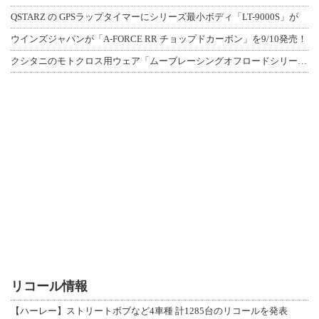
QSTARZ の GPSラップタイマーにシリーズ最小ボディ「LT-9000S」が
ウインズジャパンが「A-FORCE RR チョップドカーボン」を9/10発売！
クシタニのモトクロス用ウェア「ムーブレーシングオフロードシリーズ」3アイテムが登
リコール情報
【ハーレー】ストリートボブなど4車種 計1285台のリコールを発表