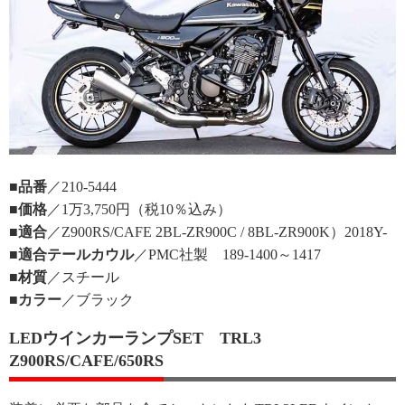
■品番
／210-5444
■価格
／1万3,750円（税10％込み）
■適合
／Z900RS/CAFE 2BL-ZR900C / 8BL-ZR900K）2018Y-
■適合テールカウル
／PMC社製 189-1400～1417
■材質
／スチール
■カラー
／ブラック
LEDウインカーランプSET TRL3
Z900RS/CAFE/650RS