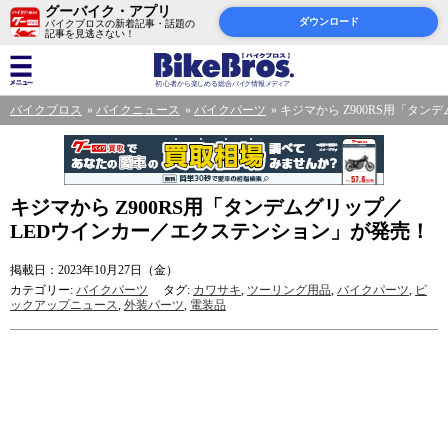
グーバイク・アプリ
ダウンロード
バイクブロスの新着記事・話題の
記事を見逃さない！
バイクブロス
バイクニュース
バイクパーツ
キジマから Z900RS用「タ
キジマから Z900RS用「タンデムグリップ／
LEDウインカー／エクステンション」が発売！
掲載日：2023年10月27日（金）
カテゴリー:
バイクパーツ
タグ:
カワサキ
,
ツーリング用品
,
バイクパーツ
,
ピ
ックアップニュース
,
外装パーツ
,
電装品