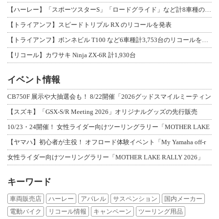
【ハーレー】「スポーツスターS」「ロードグライド」など計8車種のリコールを発表
【トライアンフ】スピードトリプル RX のリコールを発表
【トライアンフ】ボンネビル T100 など6車種計3,753台のリコールを発表
【リコール】カワサキ Ninja ZX-6R 計1,930台
イベント情報
CB750F 展示や大抽選会も！ 8/22開催「2026グッドスマイルミーティン
【スズキ】「GSX-S/R Meeting 2026」オリジナルグッズの先行販売
10/23・24開催！ 女性ライダー向けツーリングラリー「MOTHER LAKE
【ヤマハ】初心者が主役！ オフロード体験イベント「My Yamaha off-r
女性ライダー向けツーリングラリー「MOTHER LAKE RALLY 2026」
キーワード
車両販売店
ハーレー
アパレル
サスペンション
国内メーカー
電動バイク
リコール情報
キャンペーン
ツーリング用品