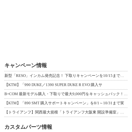
キャンペーン情報
新型「RESO」インカム発売記念！ 下取りキャンペーンを10/15まで延長して開
【KTM】「990 DUKE／1390 SUPER DUKE R EVO 購入サ
B+COM 最新モデル購入・下取りで最大9,000円をキャッシュバック！「B+F
【KTM】「890 SMT 購入サポートキャンペーン」を8/1～10/31まで実
【トライアンフ】関西最大規模「トライアンフ大阪東 開設準備室」がオープン！ 限定
カスタムパーツ情報