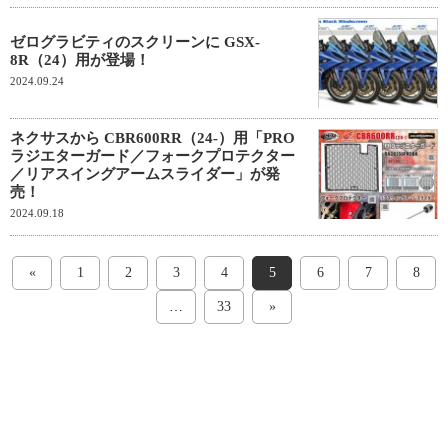
ゼログラビティのスクリーンに GSX-
8R（24）用が登場！
2024.09.24
ネクサスから CBR600RR（24-）用「PRO
ラジエターガード／フォークプロテクター
／リアスイングアームスライダー」が発
売！
2024.09.18
«
1
2
3
4
5
6
7
8
…
33
»