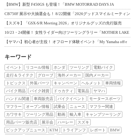
【BMW】新型 F450GS も登場！「BMW MOTORRAD DAYS JA
CB750F 展示や大抽選会も！ 8/22開催「2026グッドスマイルミーティン
【スズキ】「GSX-S/R Meeting 2026」オリジナルグッズの先行販売
10/23・24開催！ 女性ライダー向けツーリングラリー「MOTHER LAKE
【ヤマハ】初心者が主役！ オフロード体験イベント「My Yamaha off-r
キーワード
イベント
リコール情報
ホンダ
ツーリング
電動バイク
走行＆ライテク
グローブ
海外メーカー
国内メーカー
トピックス
外装パーツ
キャンペーン
ヘルメット
車両情報
バイク用品
バイク雑貨
ドゥカティ
電装品
ヤマハ
ハンドル関連
車両販売店
バイクイベント
モータースポーツ
マフラー
オープン情報
試乗会
ニュース
マフラー関連
カワサキ
ツーリング用品
動画
輸入車
キャンプツーリング
用品パーツ販売店
展示会
ハーレー
スズキ
ピックアップニュース
KTM
トライアンフ
レポート
BMW