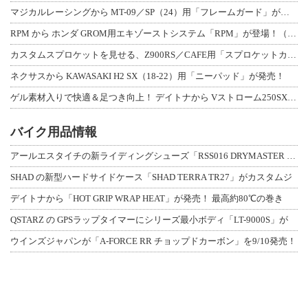
マジカルレーシングから MT-09／SP（24）用「フレームガード」が登場！
RPM から ホンダ GROM用エキゾーストシステム「RPM」が登場！（動画あり
カスタムスプロケットを見せる、Z900RS／CAFE用「スプロケットカバーフルキ
ネクサスから KAWASAKI H2 SX（18-22）用「ニーパッド」が発売！
ゲル素材入りで快適＆足つき向上！ デイトナから Vストローム250SX用「快適ロ
バイク用品情報
アールエスタイチの新ライディングシューズ「RSS016 DRYMASTER スト
SHAD の新型ハードサイドケース「SHAD TERRA TR27」がカスタムジ
デイトナから「HOT GRIP WRAP HEAT」が発売！ 最高約80℃の巻き
QSTARZ の GPSラップタイマーにシリーズ最小ボディ「LT-9000S」が
ウインズジャパンが「A-FORCE RR チョップドカーボン」を9/10発売！