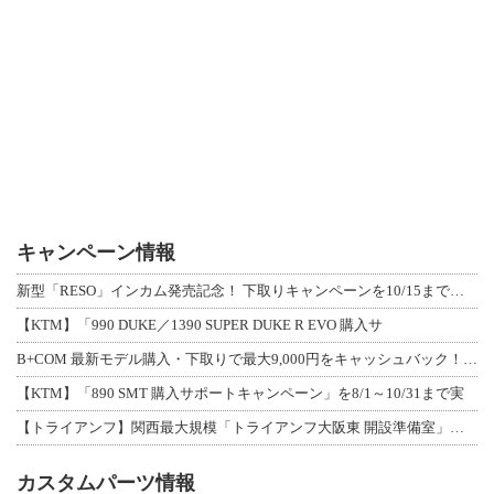
キャンペーン情報
新型「RESO」インカム発売記念！ 下取りキャンペーンを10/15まで延長して開
【KTM】「990 DUKE／1390 SUPER DUKE R EVO 購入サ
B+COM 最新モデル購入・下取りで最大9,000円をキャッシュバック！「B+F
【KTM】「890 SMT 購入サポートキャンペーン」を8/1～10/31まで実
【トライアンフ】関西最大規模「トライアンフ大阪東 開設準備室」がオープン！ 限定
カスタムパーツ情報