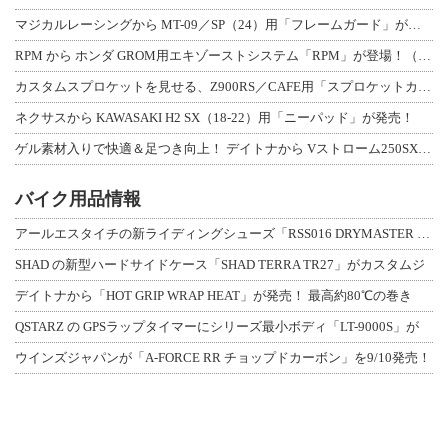
マジカルレーシングから MT-09／SP（24）用「フレームガード」が登場！
RPM から ホンダ GROM用エキゾーストシステム「RPM」が登場！（動画あり
カスタムスプロケットを見せる、Z900RS／CAFE用「スプロケットカバーフルキ
ネクサスから KAWASAKI H2 SX（18-22）用「ニーパッド」が発売！
ゲル素材入りで快適＆足つき向上！ デイトナから Vストローム250SX用「快適ロ
バイク用品情報
アールエスタイチの新ライディングシューズ「RSS016 DRYMASTER スト
SHAD の新型ハードサイドケース「SHAD TERRA TR27」がカスタムジ
デイトナから「HOT GRIP WRAP HEAT」が発売！ 最高約80℃の巻き
QSTARZ の GPSラップタイマーにシリーズ最小ボディ「LT-9000S」が
ウインズジャパンが「A-FORCE RR チョップドカーボン」を9/10発売！