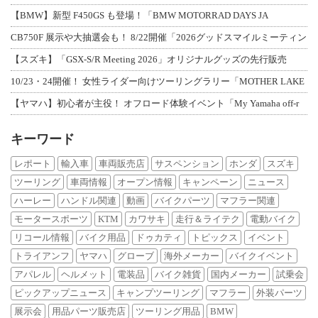
【BMW】新型 F450GS も登場！「BMW MOTORRAD DAYS JA
CB750F 展示や大抽選会も！ 8/22開催「2026グッドスマイルミーティン
【スズキ】「GSX-S/R Meeting 2026」オリジナルグッズの先行販売
10/23・24開催！ 女性ライダー向けツーリングラリー「MOTHER LAKE
【ヤマハ】初心者が主役！ オフロード体験イベント「My Yamaha off-r
キーワード
レポート
輸入車
車両販売店
サスペンション
ホンダ
スズキ
ツーリング
車両情報
オープン情報
キャンペーン
ニュース
ハーレー
ハンドル関連
動画
バイクパーツ
マフラー関連
モータースポーツ
KTM
カワサキ
走行＆ライテク
電動バイク
リコール情報
バイク用品
ドゥカティ
トピックス
イベント
トライアンフ
ヤマハ
グローブ
海外メーカー
バイクイベント
アパレル
ヘルメット
電装品
バイク雑貨
国内メーカー
試乗会
ピックアップニュース
キャンプツーリング
マフラー
外装パーツ
展示会
用品パーツ販売店
ツーリング用品
BMW