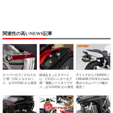
関連性の高いNEWS記事
スーパーカブ／クロスカ
給油をもっとスマート
デイトナから CB400SF／
ブ 用「CNCトルクロッ
に。CT125ハンターカブ
CBR400R FOUR E-Clutch
ド」が EVATEK から発売
用「電動シートオープナ
用カスタムパーツ5種が
ー」が EVATEK から発売
発売！