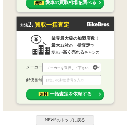
愛車の買取相場を調べる
無料
2.
買取一括査定
方法
業界最大級の加盟店数！
最大12社
一括査定
の
で
高く売れる
愛車が
チャンス
メーカー
郵便番号
一括査定を依頼する
無料
NEWSのトップに戻る