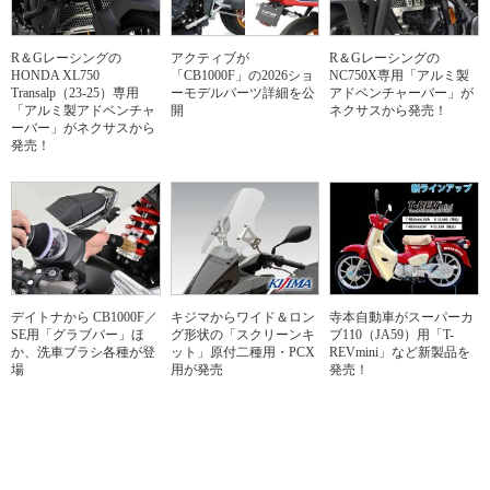
R＆Gレーシングの
アクティブが
R＆Gレーシングの
HONDA XL750
「CB1000F」の2026ショ
NC750X専用「アルミ製
Transalp（23-25）専用
ーモデルパーツ詳細を公
アドベンチャーバー」が
「アルミ製アドベンチャ
開
ネクサスから発売！
ーバー」がネクサスから
発売！
デイトナから CB1000F／
キジマからワイド＆ロン
寺本自動車がスーパーカ
SE用「グラブバー」ほ
グ形状の「スクリーンキ
ブ110（JA59）用「T-
か、洗車ブラシ各種が登
ット」原付二種用・PCX
REVmini」など新製品を
場
用が発売
発売！