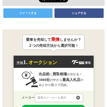
ツイートする
シェアする
乗換
愛車を売却して
しませんか？
２つの売却方法から選択可能！
1.
オークション
方法
出品前
買取相場
に
が分かる！
3000社
最高入札店
の中から
の
みとやり取りで完結。
メーカー
愛車のメーカーを選択