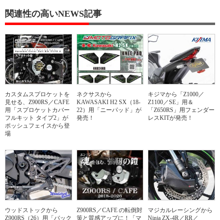
関連性の高いNEWS記事
カスタムスプロケットを
ネクサスから
キジマから「Z1000／
見せる、Z900RS／CAFE
KAWASAKI H2 SX（18-
Z1100／SE」用＆
用「スプロケットカバー
22）用「ニーパッド」が
「Z650RS」用フェンダー
フルキット タイプ2」が
発売！
レスKITが発売！
ポッシュフェイスから登
場
ウッドストックから
Z900RS／CAFE の転倒対
マジカルレーシングから
Z900RS（26）用「バック
策と質感アップに！「マ
Ninja ZX-4R／RR／