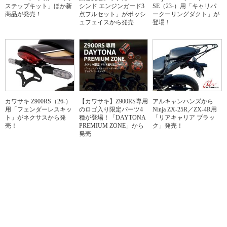
ステップキット」ほか新
シンド エンジンガード3
SE（23-）用「キャリパ
商品が発売！
点フルセット」がポッシ
ークーリングダクト」が
ュフェイスから発売
登場！
カワサキ Z900RS（26-）
【カワサキ】Z900RS専用
アルキャンハンズから
用「フェンダーレスキッ
のロゴ入り限定パーツ4
Ninja ZX-25R／ZX-4R用
ト」がネクサスから発
種が登場！「DAYTONA
「リアキャリア ブラッ
売！
PREMIUM ZONE」から
ク」発売！
発売