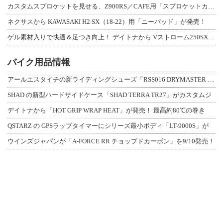
カスタムスプロケットを見せる、Z900RS／CAFE用「スプロケットカバーフルキ
ネクサスから KAWASAKI H2 SX（18-22）用「ニーパッド」が発売！
ゲル素材入りで快適＆足つき向上！ デイトナから Vストローム250SX用「快適ロ
バイク用品情報
アールエスタイチの新ライディングシューズ「RSS016 DRYMASTER スト
SHAD の新型ハードサイドケース「SHAD TERRA TR27」がカスタムジ
デイトナから「HOT GRIP WRAP HEAT」が発売！ 最高約80℃の巻き
QSTARZ の GPSラップタイマーにシリーズ最小ボディ「LT-9000S」が
ウインズジャパンが「A-FORCE RR チョップドカーボン」を9/10発売！