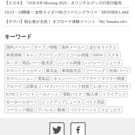
【スズキ】「GSX-S/R Meeting 2026」オリジナルグッズの先行販売
10/23・24開催！ 女性ライダー向けツーリングラリー「MOTHER LAKE
【ヤマハ】初心者が主役！ オフロード体験イベント「My Yamaha off-r
キーワード
国内メーカー
オープン情報
海外メーカー
走行＆ライテク
車両情報
キャンプツーリング
リコール情報
BMW
スズキ
ホンダ
用品パーツ販売店
ハンドル関連
ハーレー
ニュース
ヤマハ
ドゥカティ
展示会
車両販売店
ツーリング
外装パーツ
サスペンション
電装品
キャンペーン
マフラー
マフラー関連
グローブ
試乗会
バイクパーツ
バイク雑貨
レポート
カワサキ
KTM
イベント
ヘルメット
電動バイク
輸入車
トライアンフ
モータースポーツ
ピックアップニュース
バイク用品
ツーリング用品
アパレル
動画
バイクイベント
トピックス