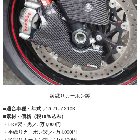
綾織りカーボン製
■適合車種・年式
／2021- ZX10R
■素材・価格（税10％込み）
・FRP製・黒／3万3,000円
・平織りカーボン製／4万4,000円
・綾織りカーボン製／4万5,100円