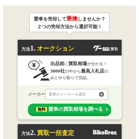
乗換
愛車を売却して
しませんか？
２つの売却方法から選択可能！
1.
オークション
方法
出品前
買取相場
に
が分かる！
3000社
最高入札店
の中から
の
みとやり取りで完結。
メーカー
愛車のメーカーを選択
愛車の買取相場を調べる
無料
2.
買取一括査定
方法