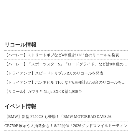
リコール情報
【ハーレー】ストリートボブなど4車種 計1285台のリコールを発表
【ハーレー】「スポーツスターS」「ロードグライド」など計8車種のリコールを発表
【トライアンフ】スピードトリプル RX のリコールを発表
【トライアンフ】ボンネビル T100 など6車種計3,753台のリコールを発表
【リコール】カワサキ Ninja ZX-6R 計1,930台
イベント情報
【BMW】新型 F450GS も登場！「BMW MOTORRAD DAYS JA
CB750F 展示や大抽選会も！ 8/22開催「2026グッドスマイルミーティン