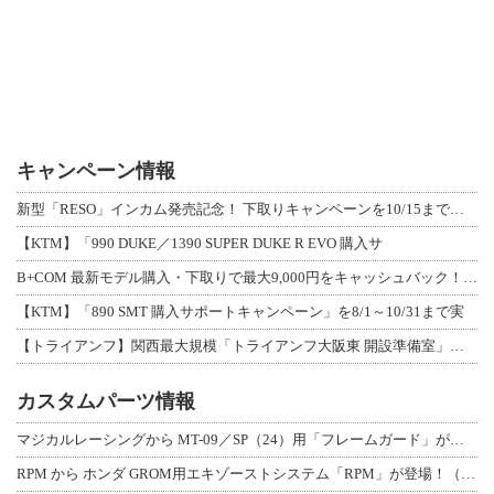
キャンペーン情報
新型「RESO」インカム発売記念！ 下取りキャンペーンを10/15まで延長して開
【KTM】「990 DUKE／1390 SUPER DUKE R EVO 購入サ
B+COM 最新モデル購入・下取りで最大9,000円をキャッシュバック！「B+F
【KTM】「890 SMT 購入サポートキャンペーン」を8/1～10/31まで実
【トライアンフ】関西最大規模「トライアンフ大阪東 開設準備室」がオープン！ 限定
カスタムパーツ情報
マジカルレーシングから MT-09／SP（24）用「フレームガード」が登場！
RPM から ホンダ GROM用エキゾーストシステム「RPM」が登場！（動画あり