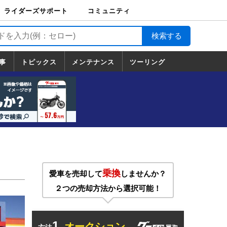
ライダーズサポート
コミュニティ
ライダーズサポート
バイク輸送
バイクガレージライ
バイク車両保険
ロードサービス
バイク試乗
コミュニティ
日記
ツーリング
カスタム
TOP
フ
TOP
事
トピックス
メンテナンス
ツーリング
トピックス
ホンダ
ヤマハ
スズキ
カワサキ
ハーレーダ
BMW
ドゥカティ
トライアン
メンテナンス
基本整備
部位別メンテ
工具の使い方
ツール100選
メンテのうん
一覧
ビッドソン
フ
一覧
ちく
乗換
愛車を売却して
しませんか？
２つの売却方法から選択可能！
1.
オークション