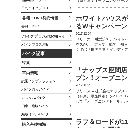
（日）までオープニングセール
日刊バイクブロス
ホワイトハウス
書籍・DVD発売情報
るWキャンペーンを
書籍・DVD
2017.12.04
バイクブロスのお知らせ
リリース = 株式会社ホワイト
ウスが、「乗って、観て、知る
バイクブロス通販
くDVD『世界最速のインディ
バイク記事
特集
「ナップス座間店」
車両情報
プン！オープニング
試乗インプレッション
2017.11.21
バイク購入ガイド
リリース = 株式会社ナップス
（神奈川県座間市）を2017年
カスタムバイク
して「オープニングセール」が、
旧車・絶版バイク
絶版ミドルバイク
ラフ＆ロードが11
購入基礎知識