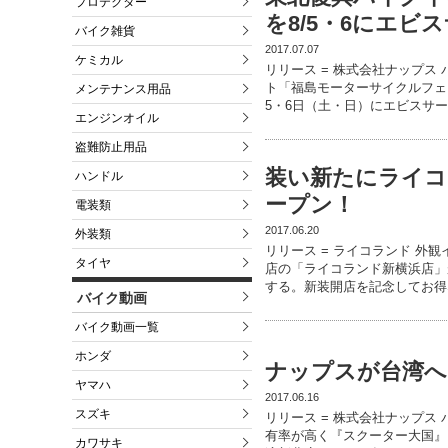
プロテクター
を8/5・6にエビ
バイク雑貨
2017.07.07
ケミカル
リリース = 株式会社ナップス
ト「福島モーターサイクルフェ
メンテナンス用品
5・6日（土・日）にエビスサ
エンジンオイル
盗難防止用品
装い新たにライコ
ハンドル
ープン！
電装類
2017.06.20
外装類
リリース = ライコランド 外
タイヤ
店の「ライコランド新横浜店」が
する。新装開店を記念してお得
バイク動画
バイク動画一覧
ホンダ
ナップスが台湾へ
ヤマハ
2017.06.16
スズキ
リリース = 株式会社ナップス
有率が高く『スクーター大国』
カワサキ