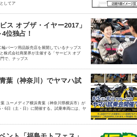
としてア
ス オブザ・イヤー2017」
～4位独占！
 二輪パーツ用品販売店を展開しているナップス
と株式会社商業界が主催する「サービス オブ
部門で、ナップス
青葉（神奈川）でヤマハ試
青葉 ユーメディア横浜青葉（神奈川県横浜市）が
月5・6日（土・日）に開催する。試乗車両には、ヤ
ベント「福島モトフェス」