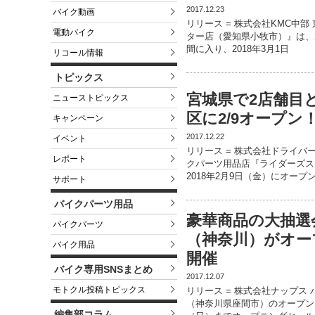
2017.12.23
バイク動画
リリース = 株式会社KMC中
電動バイク
ター店（愛知県小牧市）』は、2
間に入り、2018年3月1日
リコール情報
トピックス
宮城県で2店舗目
ニューストピックス
区に2/9オープン
キャンペーン
2017.12.22
イベント
リリース = 株式会社ドライバ
レポート
クパーツ用品店『ライダーズス
2018年2月9日（金）にオープ
サポート
バイクパーツ用品
豪華商品の大抽選
バイクパーツ
（神奈川）がオープ
バイク用品
開催
バイク専用SNSまとめ
2017.12.07
モトクル投稿トピックス
リリース = 株式会社ナップス
（神奈川県座間市）のオープンを記
編集部コラム