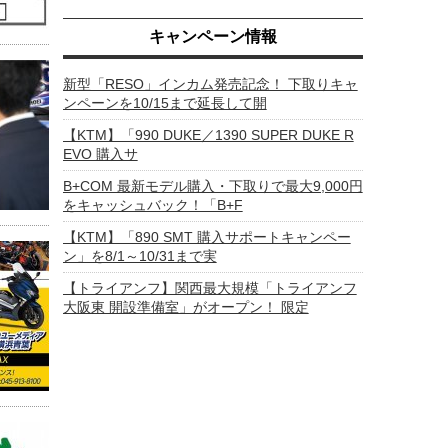
キャンペーン情報
新型「RESO」インカム発売記念！ 下取りキャ
ンペーンを10/15まで延長して開
【KTM】「990 DUKE／1390 SUPER DUKE R
EVO 購入サ
B+COM 最新モデル購入・下取りで最大9,000円
をキャッシュバック！「B+F
【KTM】「890 SMT 購入サポートキャンペー
ン」を8/1～10/31まで実
【トライアンフ】関西最大規模「トライアンフ
大阪東 開設準備室」がオープン！ 限定