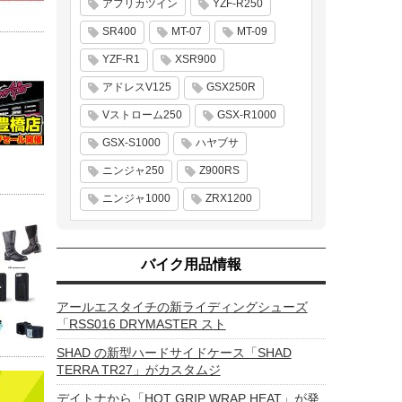
アフリカツイン
YZF-R250
SR400
MT-07
MT-09
YZF-R1
XSR900
アドレスV125
GSX250R
Vストローム250
GSX-R1000
GSX-S1000
ハヤブサ
ニンジャ250
Z900RS
ニンジャ1000
ZRX1200
バイク用品情報
アールエスタイチの新ライディングシューズ
「RSS016 DRYMASTER スト
SHAD の新型ハードサイドケース「SHAD
TERRA TR27」がカスタムジ
デイトナから「HOT GRIP WRAP HEAT」が発