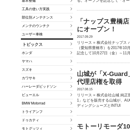
る。オープンを記念して「オー
基本整備
工具の使い方実践
部位別メンテナンス
「ナップス豊橋店」
メンテのウンチク
にオープン！
ユーザー車検
2017.09.29
リリース = 株式会社ナップス
トピックス
（愛知県豊橋市）を2017年1
ホンダ
記念して10月27日（金）～11
ヤマハ
スズキ
山城が「X-Guar
カワサキ
代理店権を取得
ハーレーダビッドソン
2017.08.15
ビューエル
リリース = 株式会社山城 純
1」などを販売する山城が、AU
BMW Motorrad
ディングシューズとINTUI
トライアンフ
ドゥカティ
モトーリモーダ1
モトグッツィ