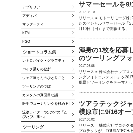
サマーセールを9/
アプリリア
2017.08.10
アディバ
リリース = モトーリモーダ株
たスペシャルサマーセール「SUMM
マラグーティ
月10日（日）まで開催する。
KTM
PGO
渾身の1枚を応募し
ショートコラム集
のツーリングフォ
レトロバイク・グラフティ
2017.08.08
バイク乗りの勘所
リリース = 株式会社ナップス 
ングフォトコンテスト」を201
ウェア屋さんのひとりごと
風景とツーリングをテーマとし
ツーリングのつぼ
カスタムの真面目な話
ツアラテックジャ
医学でコーナリングを極める!
模原市に9/16オ
流浪ライター“のぶを”の『た
びたび、旅へ』
2017.08.02
リリース = 株式会社プロテク
ツーリング
プロテクタが、TOURATEC