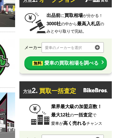
方法
出品前
買取相場
に
が分かる！
3000社
最高入札店
の中から
の
みとやり取りで完結。
メーカー
愛車のメーカーを選択
愛車の買取相場を調べる
無料
2.
買取一括査定
方法
業界最大級の加盟店数！
最大12社
一括査定
の
で
高く売れる
愛車が
チャンス