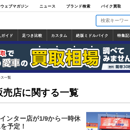
ウェブマガジン
ニュース
ブランド検索
バイク買取
バイクブロス・
原付＆ミニバイ
スポーツ＆ネイ
アメリカン＆ツ
ビッグスクータ
オフロード
バージンハーレ
バージンBMW
バージンドゥカ
バージントライ
ニュース
車両情報
イベント
キャンペ
トピック
バイク用
バイクパ
書籍・
サポート
お知らせ
ブランドを検
ブランドボイ
バイク買取
マガジンズ
ク
キッド
アラー
ー
ー
ティ
アンフ
TOP
ーン
ス
品
ーツ
DVD
索
ス
入ガイド
足つき比較
カスタム
絶版ミドルバイク
特集記
入ガイド
ンダ
マハ
ズキ
ワサキ
カスタム
ホンダ
ヤマハ
スズキ
カワサキ
道の駅調査隊
ツーリング情報局
日本の道50選
国道めぐり
林道ツーリング
絶版ミドルバイク
ホンダ
ヤマハ
スズキ
カワサキ
覧
一覧
一覧
ース一覧
販売店に関する一覧
インター店が1/9から一時休
1を予定！