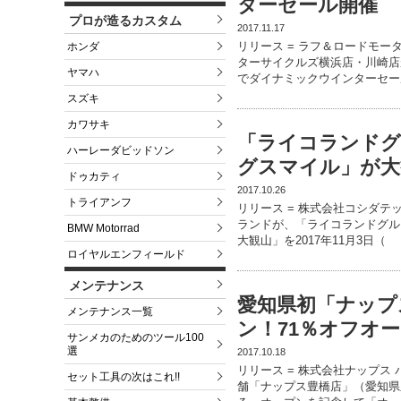
ターセール開催
プロが造るカスタム
2017.11.17
リリース = ラフ＆ロードモー
ホンダ
ターサイクルズ横浜店・川崎店が、
ヤマハ
でダイナミックウインターセー
スズキ
カワサキ
「ライコランドグ
ハーレーダビッドソン
グスマイル」が大観
ドゥカティ
2017.10.26
トライアンフ
リリース = 株式会社コシダ
ランドが、「ライコランドグループ
BMW Motorrad
大観山」を2017年11月3日（
ロイヤルエンフィールド
メンテナンス
愛知県初「ナップス
メンテナンス一覧
ン！71％オフオ
サンメカのためのツール100
選
2017.10.18
リリース = 株式会社ナップス
セット工具の次はこれ!!
舗「ナップス豊橋店」（愛知県豊