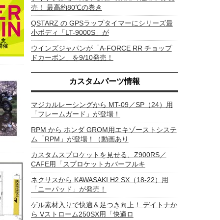
売！ 最高約80℃の巻き
QSTARZ の GPSラップタイマーにシリーズ最
小ボディ「LT-9000S」が
ウインズジャパンが「A-FORCE RR チョップ
ドカーボン」を9/10発売！
カスタムパーツ情報
マジカルレーシングから MT-09／SP（24）用
「フレームガード」が登場！
RPM から ホンダ GROM用エキゾーストシステ
ム「RPM」が登場！（動画あり
カスタムスプロケットを見せる、Z900RS／
CAFE用「スプロケットカバーフルキ
ネクサスから KAWASAKI H2 SX（18-22）用
「ニーパッド」が発売！
ゲル素材入りで快適＆足つき向上！ デイトナか
ら Vストローム250SX用「快適ロ