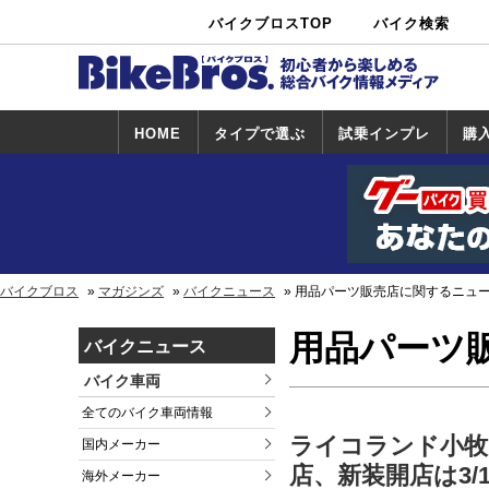
バイクブロスTOP
バイク検索
中古バイ
カタログ検
ショップ検
ク・新車検
索
索
索
HOME
タイプで選ぶ
試乗インプレ
購
スポーツ＆ネ
原付＆ミニバ
アメリカン＆
ビッグスクー
オフロード
試乗インプレ
ホンダ
ヤマハ
スズキ
カワサキ
ハーレー
BMW
トライアンフ
ドゥカティ
購
ホ
ヤ
ス
カ
イキッド
イク
クルーザー
ター
一覧
一
バイクブロス
マガジンズ
バイクニュース
用品パーツ販売店に関するニュ
用品パーツ
バイクニュース
バイク車両
全てのバイク車両情報
ライコランド小牧
国内メーカー
店、新装開店は3/
海外メーカー