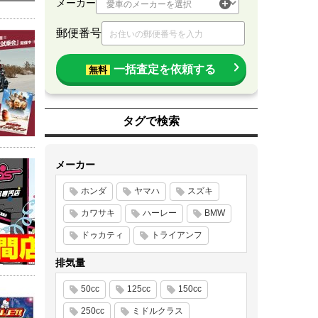
メーカー
郵便番号
一括査定を依頼する
無料
タグで検索
メーカー
ホンダ
ヤマハ
スズキ
カワサキ
ハーレー
BMW
ドゥカティ
トライアンフ
排気量
50cc
125cc
150cc
250cc
ミドルクラス