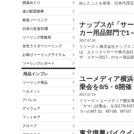
国道めぐり
結したことを発表、日本代理店
道の駅調査隊
林道ツーリング
ナップスが「サービ
日本の名道50選
カー用品部門で1
ツーリング情報局
2017.07.26
女性ライダーツーリング
リリース = 株式会社ナップス
は、エイジスリサーチ株式会社
お助けツーリングアイテム
ザ・イヤー2017」のカー用品
ツーリングレポート
用品インプレ
ユーメディア横浜
ツーリング用品
乗会を8/5・6開催
ヘルメット
2017.07.19
アパレル
リリース = ユーメディア横浜
「ヤマハ試乗会」を2017年8
アイウェア
マハのMT-10、MT-09、MT-07
フットギア
グローブ
東北復興バイクイ