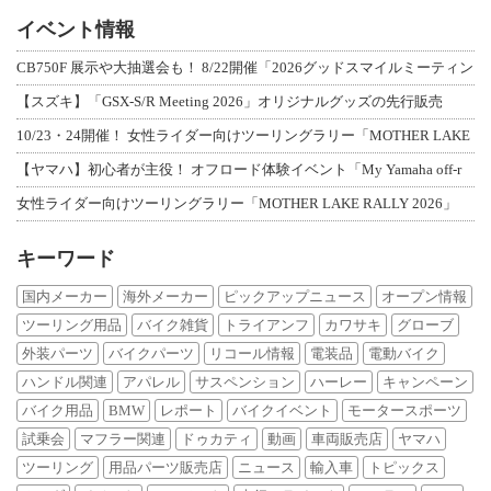
イベント情報
CB750F 展示や大抽選会も！ 8/22開催「2026グッドスマイルミーティン
【スズキ】「GSX-S/R Meeting 2026」オリジナルグッズの先行販売
10/23・24開催！ 女性ライダー向けツーリングラリー「MOTHER LAKE
【ヤマハ】初心者が主役！ オフロード体験イベント「My Yamaha off-r
女性ライダー向けツーリングラリー「MOTHER LAKE RALLY 2026」
キーワード
国内メーカー
海外メーカー
ピックアップニュース
オープン情報
ツーリング用品
バイク雑貨
トライアンフ
カワサキ
グローブ
外装パーツ
バイクパーツ
リコール情報
電装品
電動バイク
ハンドル関連
アパレル
サスペンション
ハーレー
キャンペーン
バイク用品
BMW
レポート
バイクイベント
モータースポーツ
試乗会
マフラー関連
ドゥカティ
動画
車両販売店
ヤマハ
ツーリング
用品パーツ販売店
ニュース
輸入車
トピックス