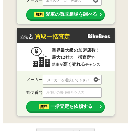
メーカー
愛車のメーカーを選択
愛車の買取相場を調べる
無料
2.
買取一括査定
方法
業界最大級の加盟店数！
最大12社
一括査定
の
で
高く売れる
愛車が
チャンス
メーカー
郵便番号
一括査定を依頼する
無料