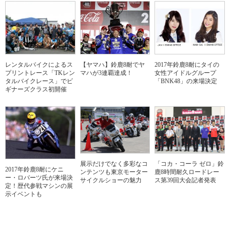
レンタルバイクによるス
【ヤマハ】鈴鹿8耐でヤ
2017年鈴鹿8耐にタイの
プリントレース「TKレン
マハが3連覇達成！
女性アイドルグループ
タルバイクレース」でビ
「BNK48」の来場決定
ギナーズクラス初開催
展示だけでなく多彩なコ
「コカ・コーラ ゼロ」鈴
2017年鈴鹿8耐にケニ
ンテンツも東京モーター
鹿8時間耐久ロードレー
ー・ロバーツ氏が来場決
サイクルショーの魅力
ス第39回大会記者発表
定！歴代参戦マシンの展
示イベントも