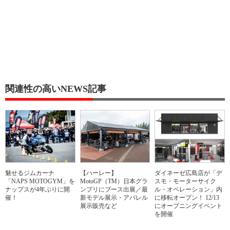
関連性の高いNEWS記事
魅せるジムカーナ
【ハーレー】
ダイネーゼ広島店が「デ
「NAPS MOTOGYM」を
MotoGP（TM）日本グラ
スモ・モーターサイク
ナップスが4年ぶりに開
ンプリにブース出展／最
ル・オペレーション」内
催！
新モデル展示・アパレル
に移転オープン！ 12/13
展示販売など
にオープニングイベント
を開催