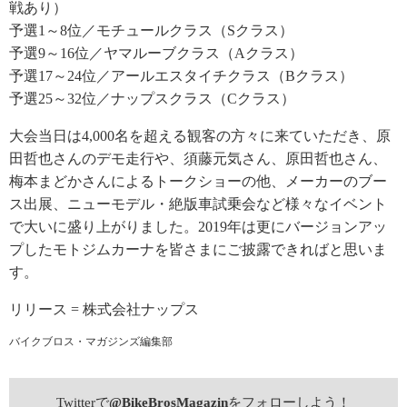
戦あり）
予選1～8位／モチュールクラス（Sクラス）
予選9～16位／ヤマルーブクラス（Aクラス）
予選17～24位／アールエスタイチクラス（Bクラス）
予選25～32位／ナップスクラス（Cクラス）
大会当日は4,000名を超える観客の方々に来ていただき、原
田哲也さんのデモ走行や、須藤元気さん、原田哲也さん、
梅本まどかさんによるトークショーの他、メーカーのブー
ス出展、ニューモデル・絶版車試乗会など様々なイベント
で大いに盛り上がりました。2019年は更にバージョンアッ
プしたモトジムカーナを皆さまにご披露できればと思いま
す。
リリース = 株式会社ナップス
バイクブロス・マガジンズ編集部
Twitterで
@BikeBrosMagazin
をフォローしよう！