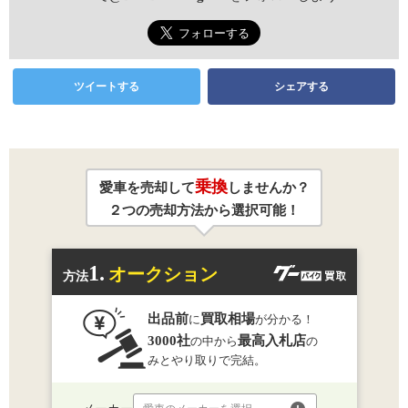
ツイートする
シェアする
乗換
愛車を売却して
しませんか？
２つの売却方法から選択可能！
1.
オークション
方法
出品前
買取相場
に
が分かる！
3000社
最高入札店
の中から
の
みとやり取りで完結。