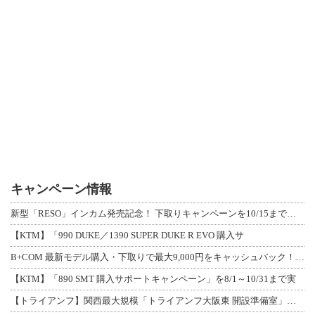
キャンペーン情報
新型「RESO」インカム発売記念！ 下取りキャンペーンを10/15まで延長して開
【KTM】「990 DUKE／1390 SUPER DUKE R EVO 購入サ
B+COM 最新モデル購入・下取りで最大9,000円をキャッシュバック！「B+F
【KTM】「890 SMT 購入サポートキャンペーン」を8/1～10/31まで実
【トライアンフ】関西最大規模「トライアンフ大阪東 開設準備室」がオープン！ 限定