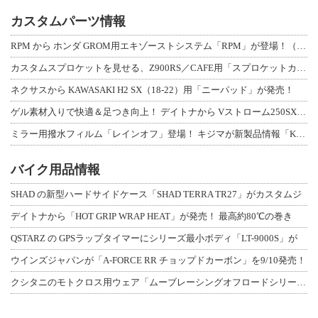
カスタムパーツ情報
RPM から ホンダ GROM用エキゾーストシステム「RPM」が登場！（動画あり
カスタムスプロケットを見せる、Z900RS／CAFE用「スプロケットカバーフルキ
ネクサスから KAWASAKI H2 SX（18-22）用「ニーパッド」が発売！
ゲル素材入りで快適＆足つき向上！ デイトナから Vストローム250SX用「快適ロ
ミラー用撥水フィルム「レインオフ」登場！ キジマが新製品情報「KIJIMA NE
バイク用品情報
SHAD の新型ハードサイドケース「SHAD TERRA TR27」がカスタムジ
デイトナから「HOT GRIP WRAP HEAT」が発売！ 最高約80℃の巻き
QSTARZ の GPSラップタイマーにシリーズ最小ボディ「LT-9000S」が
ウインズジャパンが「A-FORCE RR チョップドカーボン」を9/10発売！
クシタニのモトクロス用ウェア「ムーブレーシングオフロードシリーズ」3アイテムが登