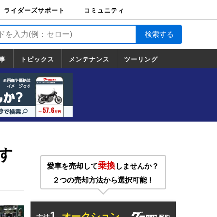
ライダーズサポート
コミュニティ
ライダーズサポート
バイク輸送
バイクガレージライ
バイク車両保険
ロードサービス
バイク試乗
コミュニティ
日記
ツーリング
カスタム
TOP
フ
TOP
事
トピックス
メンテナンス
ツーリング
トピックス
ホンダ
ヤマハ
スズキ
カワサキ
ハーレーダ
BMW
ドゥカティ
トライアン
メンテナンス
基本整備
部位別メンテ
工具の使い方
ツール100選
メンテのうん
一覧
ビッドソン
フ
一覧
ちく
す
乗換
愛車を売却して
しませんか？
２つの売却方法から選択可能！
1.
オークション