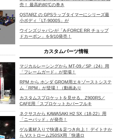
売！ 最高約80℃の巻き
QSTARZ の GPSラップタイマーにシリーズ最
小ボディ「LT-9000S」が
ウインズジャパンが「A-FORCE RR チョップ
ドカーボン」を9/10発売！
カスタムパーツ情報
マジカルレーシングから MT-09／SP（24）用
「フレームガード」が登場！
RPM から ホンダ GROM用エキゾーストシステ
ム「RPM」が登場！（動画あり
カスタムスプロケットを見せる、Z900RS／
CAFE用「スプロケットカバーフルキ
ネクサスから KAWASAKI H2 SX（18-22）用
「ニーパッド」が発売！
ゲル素材入りで快適＆足つき向上！ デイトナか
ら Vストローム250SX用「快適ロ