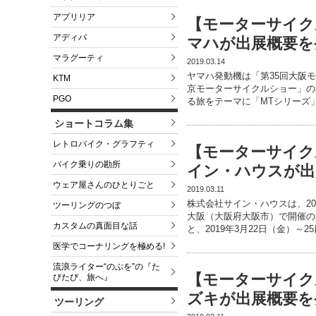
アプリリア
【モーターサイク
アディバ
マハが出展概要を
マラグーティ
2019.03.14
ヤマハ発動機は「第35回大阪モ
KTM
京モーターサイクルショー」の
PGO
る旅をテーマに「MTシリーズ
ショートコラム集
レトロバイク・グラフティ
【モーターサイク
バイク乗りの勘所
イン・ハウスが出
ウェア屋さんのひとりごと
2019.03.11
株式会社サイン・ハウスは、20
ツーリングのつぼ
大阪（大阪府大阪市）で開催の『
カスタムの真面目な話
と、2019年3月22日（金）～2
医学でコーナリングを極める!
流浪ライター“のぶを”の『た
【モーターサイク
びたび、旅へ』
ズキが出展概要を
ツーリング