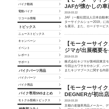
バイク動画
JAFが懐かしの
電動バイク
2019.03.22
JAF（一般社団法人日本自動車
リコール情報
ターサイクルショー2019」に
を展示。また、ロードサービス
トピックス
ニューストピックス
キャンペーン
【モーターサイク
イベント
ジマが出展概要を
レポート
2019.03.20
株式会社キジマが第46回東京
サポート
今回はカワサキやホンダ、ハー
またキジマブースに関する内容
バイクパーツ用品
バイクパーツ
バイク用品
【モーターサイク
バイク専用SNSまとめ
DEGNERが初出
モトクル投稿トピックス
2019.03.20
京都の老舗革用品メーカー、デグ
編集部コラム