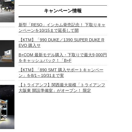
キャンペーン情報
新型「RESO」インカム発売記念！ 下取りキャ
ンペーンを10/15まで延長して開
【KTM】「990 DUKE／1390 SUPER DUKE R
EVO 購入サ
B+COM 最新モデル購入・下取りで最大9,000円
をキャッシュバック！「B+F
【KTM】「890 SMT 購入サポートキャンペー
ン」を8/1～10/31まで実
【トライアンフ】関西最大規模「トライアンフ
大阪東 開設準備室」がオープン！ 限定