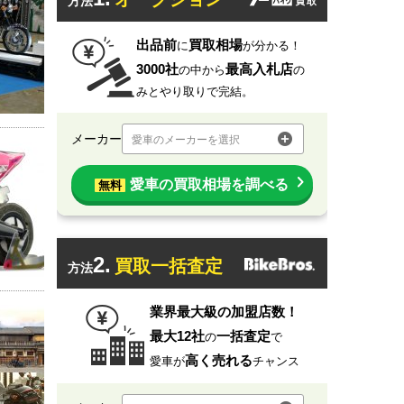
方法
出品前
買取相場
に
が分かる！
3000社
最高入札店
の中から
の
みとやり取りで完結。
メーカー
愛車のメーカーを選択
愛車の買取相場を調べる
無料
2.
買取一括査定
方法
業界最大級の加盟店数！
最大12社
一括査定
の
で
高く売れる
愛車が
チャンス