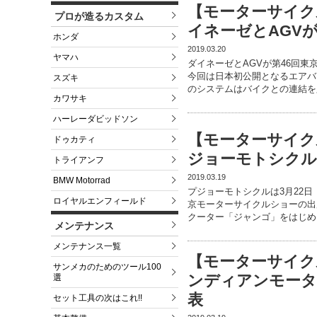
【モーターサイク
プロが造るカスタム
イネーゼとAGV
ホンダ
2019.03.20
ヤマハ
ダイネーゼとAGVが第46回
今回は日本初公開となるエアバッ
スズキ
のシステムはバイクとの連結を
カワサキ
ハーレーダビッドソン
【モーターサイク
ドゥカティ
ジョーモトシクル
トライアンフ
2019.03.19
BMW Motorrad
プジョーモトシクルは3月22
ロイヤルエンフィールド
京モーターサイクルショーの出
クーター「ジャンゴ」をはじめ
メンテナンス
メンテナンス一覧
【モーターサイク
サンメカのためのツール100
ンディアンモータ
選
表
セット工具の次はこれ!!