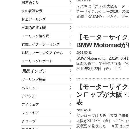
2019.03.11
国道めぐり
スズキは『第35回大阪モーター
道の駅調査隊
ターサイクルショー2018』の
新型「KATANA」だろう。ブー
林道ツーリング
日本の名道50選
【モーターサイク
ツーリング情報局
BMW Motorr
女性ライダーツーリング
2019.03.11
お助けツーリングアイテム
BMW Motorradは、201
ツーリングレポート
阪府大阪市）で開催される『第3
2019年3月22日（金）～24
用品インプレ
ツーリング用品
【モーターサイク
ヘルメット
ンロップが大阪・
アパレル
表
アイウェア
2019.03.11
フットギア
ダンロップは大阪、東京で開催
大阪が3月15日（金）～17日
グローブ
展概要を発表した。 今回はス