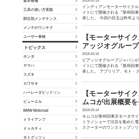
2019.03.19
基本整備
インディアンモーターサイクル
工具の使い方実践
イトにて開催される『第46回東
表した。 今回の目玉は昨年よ
部位別メンテナンス
メンテのウンチク
【モーターサイク
ユーザー車検
アッジオグループ
トピックス
2019.03.15
ホンダ
ピアッジオグループジャパンが
ヤマハ
イトにて開催される『第46回東
表した。 アプリリア、モト・
スズキ
カワサキ
【モーターサイク
ハーレーダビッドソン
ムコが出展概要を
ビューエル
2019.03.14
BMW Motorrad
キムコが第46回東京モータサイ
トライアンフ
ミラノショーで注目を集めた電動
スクーターのワンストップソリ
ドゥカティ
モトグッツィ