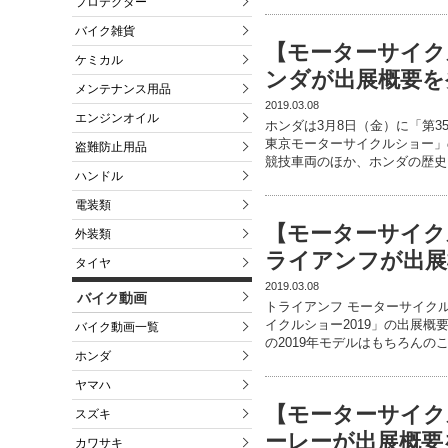
プロテクター
バイク雑貨
【モーターサイク
ケミカル
ンダが出展概要を
メンテナンス用品
2019.03.08
エンジンオイル
ホンダは3月8日（金）に「第3
東京モーターサイクルショー」
盗難防止用品
競技車両のほか、ホンダの歴史
ハンドル
電装類
【モーターサイク
外装類
ライアンフが出展
タイヤ
2019.03.08
バイク動画
トライアンフ モーターサイク
イクルショー2019」の出展
バイク動画一覧
の2019年モデルはもちろんの
ホンダ
ヤマハ
【モーターサイク
スズキ
ーレーが出展概要
カワサキ