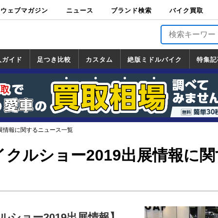
ウェブマガジン
ニュース
ブランド検索
バイク買取
バイクブロス・
原付＆ミニバイ
スポーツ＆ネイ
アメリカン＆ツ
ビッグスクータ
オフロード
バージンハーレ
バージンBMW
バージンドゥカ
バージントライ
ニュース
車両情報
イベント
キャンペ
トピック
バイク用
バイクパ
書籍・
サポート
お知らせ
ブランドを検
ブランドボイ
バイク買取
マガジンズ
ク
キッド
アラー
ー
ー
ティ
アンフ
TOP
ーン
ス
品
ーツ
DVD
索
ス
入ガイド
足つき比較
カスタム
絶版ミドルバイク
特集記
入ガイド
ンダ
マハ
ズキ
ワサキ
カスタム
ホンダ
ヤマハ
スズキ
カワサキ
道の駅調査隊
ツーリング情報局
日本の道50選
国道めぐり
林道ツーリング
絶版ミドルバイク
ホンダ
ヤマハ
スズキ
カワサキ
覧
一覧
一覧
出展情報に関するニュース一覧
クルショー2019出展情報に関
ルショー2019出展情報】