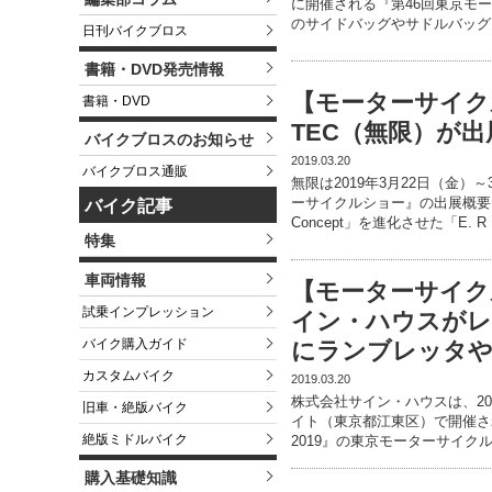
に開催される『第46回東京モ
のサイドバッグやサドルバッグ
日刊バイクブロス
書籍・DVD発売情報
【モーターサイクル
書籍・DVD
TEC（無限）が
バイクブロスのお知らせ
2019.03.20
バイクブロス通販
無限は2019年3月22日（金）
ーサイクルショー』の出展概要を
バイク記事
Concept」を進化させた「E. R
特集
車両情報
【モーターサイク
試乗インプレッション
イン・ハウスが
バイク購入ガイド
にランブレッタやP
カスタムバイク
2019.03.20
株式会社サイン・ハウスは、20
旧車・絶版バイク
イト（東京都江東区）で開催さ
絶版ミドルバイク
2019』の東京モーターサイク
購入基礎知識