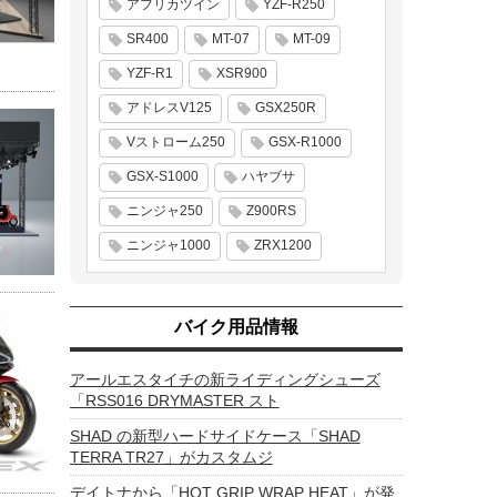
アフリカツイン
YZF-R250
SR400
MT-07
MT-09
YZF-R1
XSR900
アドレスV125
GSX250R
Vストローム250
GSX-R1000
GSX-S1000
ハヤブサ
ニンジャ250
Z900RS
ニンジャ1000
ZRX1200
バイク用品情報
アールエスタイチの新ライディングシューズ
「RSS016 DRYMASTER スト
SHAD の新型ハードサイドケース「SHAD
TERRA TR27」がカスタムジ
デイトナから「HOT GRIP WRAP HEAT」が発