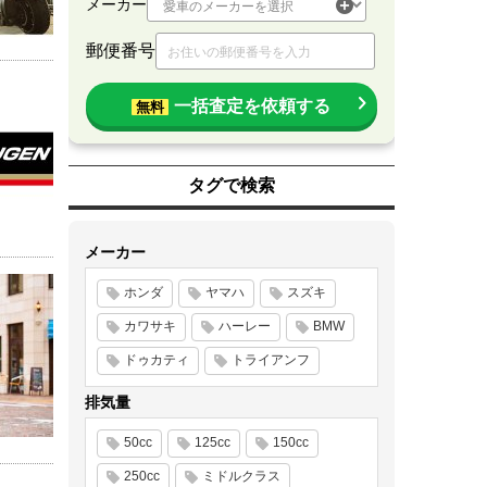
メーカー
郵便番号
一括査定を依頼する
無料
タグで検索
メーカー
ホンダ
ヤマハ
スズキ
カワサキ
ハーレー
BMW
ドゥカティ
トライアンフ
排気量
50cc
125cc
150cc
250cc
ミドルクラス