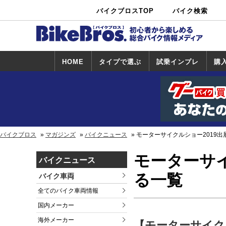
バイクブロスTOP
バイク検索
中古バイ
カタログ検
ショップ検
ク・新車検
索
索
索
HOME
タイプで選ぶ
試乗インプレ
購
スポーツ＆ネ
原付＆ミニバ
アメリカン＆
ビッグスクー
オフロード
試乗インプレ
ホンダ
ヤマハ
スズキ
カワサキ
ハーレー
BMW
トライアンフ
ドゥカティ
購
ホ
ヤ
ス
カ
イキッド
イク
クルーザー
ター
一覧
一
バイクブロス
マガジンズ
バイクニュース
モーターサイクルショー2019
モーターサイ
バイクニュース
る一覧
バイク車両
全てのバイク車両情報
国内メーカー
海外メーカー
【モーターサイク