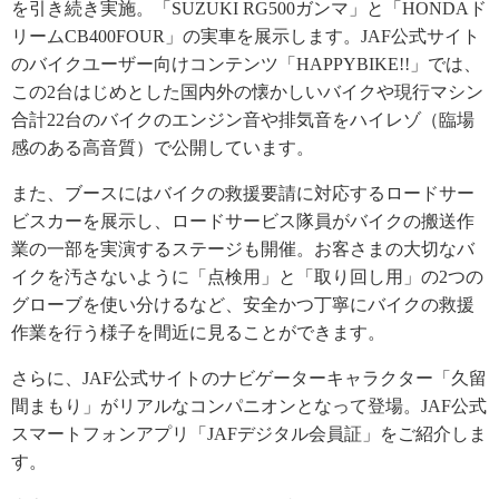
を引き続き実施。「SUZUKI RG500ガンマ」と「HONDAド
リームCB400FOUR」の実車を展示します。JAF公式サイト
のバイクユーザー向けコンテンツ「HAPPYBIKE!!」では、
この2台はじめとした国内外の懐かしいバイクや現行マシン
合計22台のバイクのエンジン音や排気音をハイレゾ（臨場
感のある高音質）で公開しています。
また、ブースにはバイクの救援要請に対応するロードサー
ビスカーを展示し、ロードサービス隊員がバイクの搬送作
業の一部を実演するステージも開催。お客さまの大切なバ
イクを汚さないように「点検用」と「取り回し用」の2つの
グローブを使い分けるなど、安全かつ丁寧にバイクの救援
作業を行う様子を間近に見ることができます。
さらに、JAF公式サイトのナビゲーターキャラクター「久留
間まもり」がリアルなコンパニオンとなって登場。JAF公式
スマートフォンアプリ「JAFデジタル会員証」をご紹介しま
す。