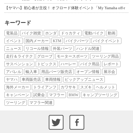
【ヤマハ】初心者が主役！ オフロード体験イベント「My Yamaha off-r
キーワード
電装品
バイク雑貨
ホンダ
ドゥカティ
電動バイク
動画
イベント
国内メーカー
KTM
バイクパーツ
バイクイベント
ニュース
リコール情報
外装パーツ
ハンドル関連
走行＆ライテク
グローブ
モータースポーツ
ツーリング用品
サスペンション
トピックス
ハーレー
バイク用品
レポート
アパレル
輸入車
用品パーツ販売店
オープン情報
展示会
ヤマハ
車両販売店
車両情報
ピックアップニュース
海外メーカー
トライアンフ
カワサキ
スズキ
ヘルメット
キャンペーン
試乗会
マフラー
BMW
キャンプツーリング
ツーリング
マフラー関連