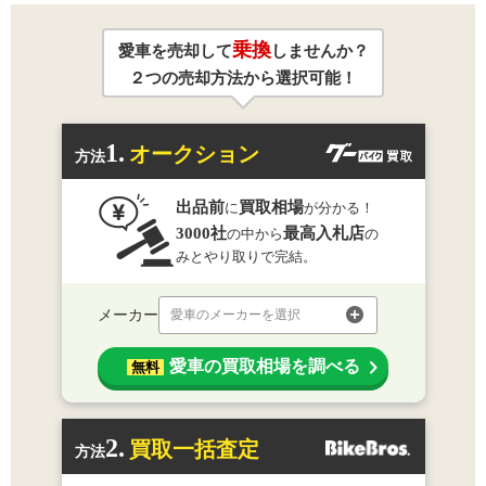
乗換
愛車を売却して
しませんか？
２つの売却方法から選択可能！
1.
オークション
方法
出品前
買取相場
に
が分かる！
3000社
最高入札店
の中から
の
みとやり取りで完結。
メーカー
愛車のメーカーを選択
愛車の買取相場を調べる
無料
2.
買取一括査定
方法