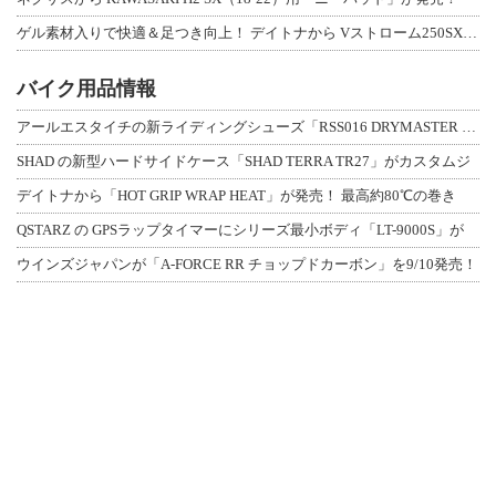
ゲル素材入りで快適＆足つき向上！ デイトナから Vストローム250SX用「快適ロ
バイク用品情報
アールエスタイチの新ライディングシューズ「RSS016 DRYMASTER スト
SHAD の新型ハードサイドケース「SHAD TERRA TR27」がカスタムジ
デイトナから「HOT GRIP WRAP HEAT」が発売！ 最高約80℃の巻き
QSTARZ の GPSラップタイマーにシリーズ最小ボディ「LT-9000S」が
ウインズジャパンが「A-FORCE RR チョップドカーボン」を9/10発売！