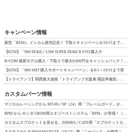
キャンペーン情報
新型「RESO」インカム発売記念！ 下取りキャンペーンを10/15まで延長して開
【KTM】「990 DUKE／1390 SUPER DUKE R EVO 購入サ
B+COM 最新モデル購入・下取りで最大9,000円をキャッシュバック！「B+F
【KTM】「890 SMT 購入サポートキャンペーン」を8/1～10/31まで実
【トライアンフ】関西最大規模「トライアンフ大阪東 開設準備室」がオープン！ 限定
カスタムパーツ情報
マジカルレーシングから MT-09／SP（24）用「フレームガード」が登場！
RPM から ホンダ GROM用エキゾーストシステム「RPM」が登場！（動画あり
カスタムスプロケットを見せる、Z900RS／CAFE用「スプロケットカバーフルキ
ネクサスから KAWASAKI H2 SX（18-22）用「ニーパッド」が発売！