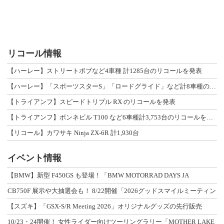
リコール情報
【ハーレー】ストリートボブなど4車種 計1285台のリコールを発表
【ハーレー】「スポーツスターS」「ロードグライド」など計8車種のリコールを発表
【トライアンフ】スピードトリプル RX のリコールを発表
【トライアンフ】ボンネビル T100 など6車種計3,753台のリコールを発表
【リコール】カワサキ Ninja ZX-6R 計1,930台
イベント情報
【BMW】新型 F450GS も登場！「BMW MOTORRAD DAYS JA
CB750F 展示や大抽選会も！ 8/22開催「2026グッドスマイルミーティン
【スズキ】「GSX-S/R Meeting 2026」オリジナルグッズの先行販売
10/23・24開催！ 女性ライダー向けツーリングラリー「MOTHER LAKE