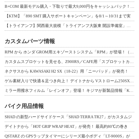
B+COM 最新モデル購入・下取りで最大9,000円をキャッシュバック！「B+F
【KTM】「890 SMT 購入サポートキャンペーン」を8/1～10/31まで実
【トライアンフ】関西最大規模「トライアンフ大阪東 開設準備室」がオープン！ 限定
カスタムパーツ情報
RPM から ホンダ GROM用エキゾーストシステム「RPM」が登場！（動画あり
カスタムスプロケットを見せる、Z900RS／CAFE用「スプロケットカバーフルキ
ネクサスから KAWASAKI H2 SX（18-22）用「ニーパッド」が発売！
ゲル素材入りで快適＆足つき向上！ デイトナから Vストローム250SX用「快適ロ
ミラー用撥水フィルム「レインオフ」登場！ キジマが新製品情報「KIJIMA NE
バイク用品情報
SHAD の新型ハードサイドケース「SHAD TERRA TR27」がカスタムジ
デイトナから「HOT GRIP WRAP HEAT」が発売！ 最高約80℃の巻き
QSTARZ の GPSラップタイマーにシリーズ最小ボディ「LT-9000S」が