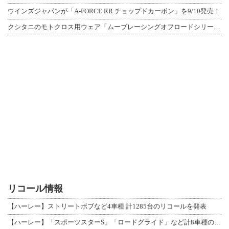
ウインズジャパンが「A-FORCE RR チョップドカーボン」を9/10発売！
クシタニのモトクロス用ウェア「ムーブレーシングオフロードシリーズ」3アイテムが登
リコール情報
【ハーレー】ストリートボブなど4車種 計1285台のリコールを発表
【ハーレー】「スポーツスターS」「ロードグライド」など計8車種のリコールを発表