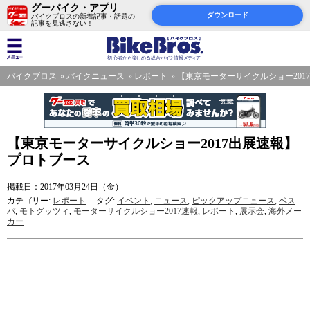
グーバイク・アプリ
ダウンロード
バイクブロスの新着記事・話題の
記事を見逃さない！
バイクブロス
バイクニュース
レポート
【東京モーターサイクルショー201
【東京モーターサイクルショー2017出展速報】
プロトブース
掲載日：2017年03月24日（金）
カテゴリー:
レポート
タグ:
イベント
,
ニュース
,
ピックアップニュース
,
ベス
パ
,
モトグッツィ
,
モーターサイクルショー2017速報
,
レポート
,
展示会
,
海外メー
カー