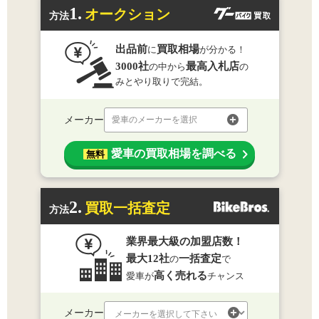
1.
オークション
方法
出品前
買取相場
に
が分かる！
3000社
最高入札店
の中から
の
みとやり取りで完結。
メーカー
愛車のメーカーを選択
愛車の買取相場を調べる
無料
2.
買取一括査定
方法
業界最大級の加盟店数！
最大12社
一括査定
の
で
高く売れる
愛車が
チャンス
メーカー