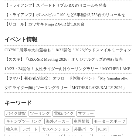
【トライアンフ】スピードトリプル RX のリコールを発表
【トライアンフ】ボンネビル T100 など6車種計3,753台のリコールを発表
【リコール】カワサキ Ninja ZX-6R 計1,930台
イベント情報
CB750F 展示や大抽選会も！ 8/22開催「2026グッドスマイルミーティン
【スズキ】「GSX-S/R Meeting 2026」オリジナルグッズの先行販売
10/23・24開催！ 女性ライダー向けツーリングラリー「MOTHER LAKE
【ヤマハ】初心者が主役！ オフロード体験イベント「My Yamaha off-r
女性ライダー向けツーリングラリー「MOTHER LAKE RALLY 2026」
キーワード
バイク雑貨
ツーリング
電動バイク
マフラー
キャンプツーリング
海外メーカー
車両情報
モータースポーツ
輸入車
レポート
サスペンション
外装パーツ
KTM