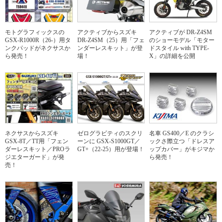
モトグラフィックスの
アクティブからスズキ
アクティブが DR-Z4SM
GSX-R1000R（26-）用タ
DR-Z4SM（25）用「フェ
のショーモデル「モター
ンクパッドがネクサスか
ンダーレスキット」が登
ドスタイル with TYPE-
ら発売！
場！
X」の詳細を公開
ネクサスからスズキ
ゼログラビティのスクリ
名車 GS400／E のクラシ
GSX-8T／TT用「フェン
ーンに GSX-S1000GT／
ックさ際立つ「ドレスア
ダーレスキット／PROラ
GT+（22-25）用が登場！
ップカバー」がキジマか
ジエターガード」が発
ら発売！
売！