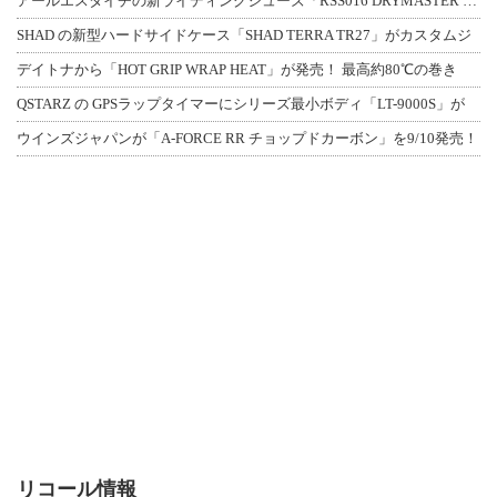
アールエスタイチの新ライディングシューズ「RSS016 DRYMASTER スト
SHAD の新型ハードサイドケース「SHAD TERRA TR27」がカスタムジ
デイトナから「HOT GRIP WRAP HEAT」が発売！ 最高約80℃の巻き
QSTARZ の GPSラップタイマーにシリーズ最小ボディ「LT-9000S」が
ウインズジャパンが「A-FORCE RR チョップドカーボン」を9/10発売！
リコール情報