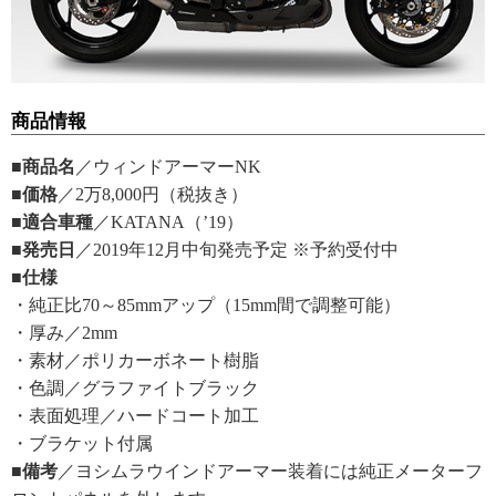
商品情報
■商品名
／ウィンドアーマーNK
■価格
／2万8,000円（税抜き）
■適合車種
／KATANA（’19）
■発売日
／2019年12月中旬発売予定 ※予約受付中
■仕様
・純正比70～85mmアップ（15mm間で調整可能）
・厚み／2mm
・素材／ポリカーボネート樹脂
・色調／グラファイトブラック
・表面処理／ハードコート加工
・ブラケット付属
■備考
／ヨシムラウインドアーマー装着には純正メーターフ