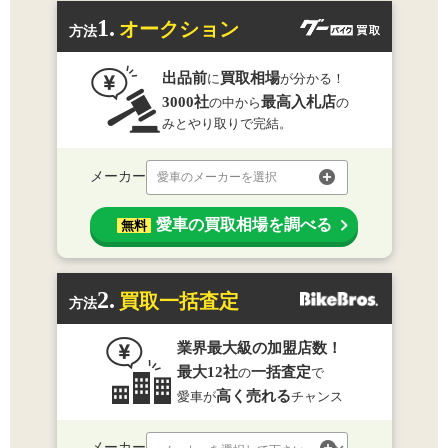
1.
オークション
方法
出品前
買取相場
に
が分かる！
3000社
最高入札店
の中から
の
みとやり取りで完結。
メーカー
愛車のメーカーを選択
愛車の買取相場を調べる
無料
2.
買取一括査定
方法
業界最大級の加盟店数！
最大12社
一括査定
の
で
高く売れる
愛車が
チャンス
メーカー