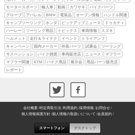
モータースポーツ
輸入車
動画
カワサキ
バイクパーツ
グローブ
アパレル
BMW
電装品
オープン情報
ハンドル関連
キャンプツーリング
ホンダ
ピックアップニュース
ドゥカティ
ハーレー
ツーリング用品
トピックス
車両情報
スズキ
ヘルメット
走行＆ライテク
イベント
トライアンフ
キャンペーン
国内メーカー
外装パーツ
試乗会
ツーリング
サスペンション
バイク雑貨
車両販売店
ニュース
マフラー
マフラー関連
KTM
バイク用品
展示会
用品パーツ販売店
レポート
会社概要
特定商取引法
利用規約
採用情報
お問合せ
個人情報保護方針
個人情報の取扱いについて
会員規約
スマートフォン
デスクトップ