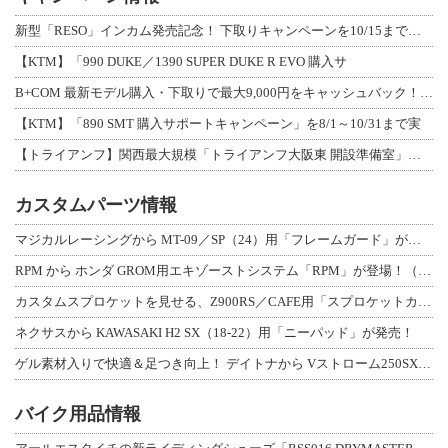
新型「RESO」インカム発売記念！ 下取りキャンペーンを10/15まで延長して開
【KTM】「990 DUKE／1390 SUPER DUKE R EVO 購入サ
B+COM 最新モデル購入・下取りで最大9,000円をキャッシュバック！「B+F
【KTM】「890 SMT 購入サポートキャンペーン」を8/1～10/31まで実
【トライアンフ】関西最大規模「トライアンフ大阪東 開設準備室」がオープン！ 限定
カスタムパーツ情報
マジカルレーシングから MT-09／SP（24）用「フレームガード」が登場！
RPM から ホンダ GROM用エキゾーストシステム「RPM」が登場！（動画あり
カスタムスプロケットを見せる、Z900RS／CAFE用「スプロケットカバーフルキ
ネクサスから KAWASAKI H2 SX（18-22）用「ニーパッド」が発売！
ゲル素材入りで快適＆足つき向上！ デイトナから Vストローム250SX用「快適ロ
バイク用品情報