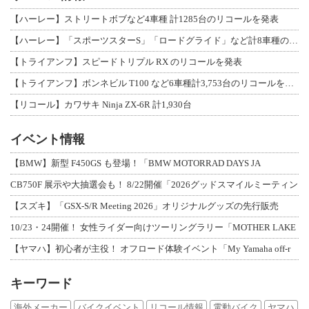
【ハーレー】ストリートボブなど4車種 計1285台のリコールを発表
【ハーレー】「スポーツスターS」「ロードグライド」など計8車種のリコールを発表
【トライアンフ】スピードトリプル RX のリコールを発表
【トライアンフ】ボンネビル T100 など6車種計3,753台のリコールを発表
【リコール】カワサキ Ninja ZX-6R 計1,930台
イベント情報
【BMW】新型 F450GS も登場！「BMW MOTORRAD DAYS JA
CB750F 展示や大抽選会も！ 8/22開催「2026グッドスマイルミーティン
【スズキ】「GSX-S/R Meeting 2026」オリジナルグッズの先行販売
10/23・24開催！ 女性ライダー向けツーリングラリー「MOTHER LAKE
【ヤマハ】初心者が主役！ オフロード体験イベント「My Yamaha off-r
キーワード
海外メーカー
バイクイベント
リコール情報
電動バイク
ヤマハ