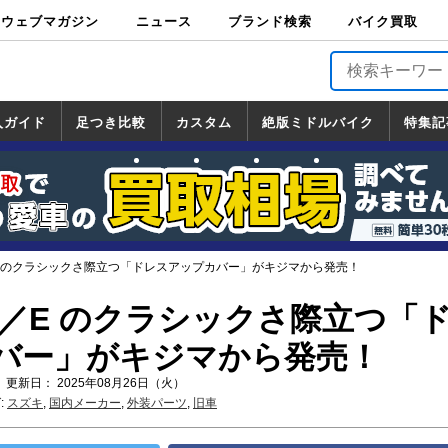
ウェブマガジン
ニュース
ブランド検索
バイク買取
バイクブロス・
原付＆ミニバイ
スポーツ＆ネイ
アメリカン＆ツ
ビッグスクータ
オフロード
バージンハーレ
バージンBMW
バージンドゥカ
バージントライ
ニュース
車両情報
イベント
キャンペ
トピック
バイク用
バイクパ
書籍・
サポート
お知らせ
ブランドを検
ブランドボイ
バイク買取
マガジンズ
ク
キッド
アラー
ー
ー
ティ
アンフ
TOP
ーン
ス
品
ーツ
DVD
索
ス
入ガイド
足つき比較
カスタム
絶版ミドルバイク
特集記
入ガイド
ンダ
マハ
ズキ
ワサキ
カスタム
ホンダ
ヤマハ
スズキ
カワサキ
道の駅調査隊
ツーリング情報局
日本の道50選
国道めぐり
林道ツーリング
絶版ミドルバイク
ホンダ
ヤマハ
スズキ
カワサキ
覧
一覧
一覧
／E のクラシックさ際立つ「ドレスアップカバー」がキジマから発売！
00／E のクラシックさ際立つ「
バー」がキジマから発売！
 更新日： 2025年08月26日（火）
:
スズキ
,
国内メーカー
,
外装パーツ
,
旧車