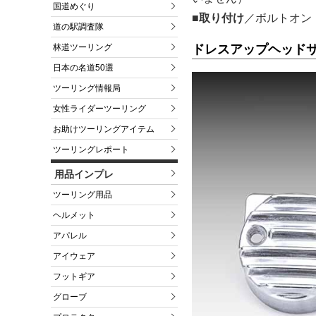
国道めぐり
■取り付け
／ボルトオン
道の駅調査隊
林道ツーリング
ドレスアップヘッドサイ
日本の名道50選
ツーリング情報局
女性ライダーツーリング
お助けツーリングアイテム
ツーリングレポート
用品インプレ
ツーリング用品
ヘルメット
アパレル
アイウェア
フットギア
グローブ