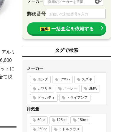
メーカー
郵便番号
一括査定を依頼する
無料
タグで検索
、アルミ
600
セットに
メーカー
全て税
ホンダ
ヤマハ
スズキ
カワサキ
ハーレー
BMW
ドゥカティ
トライアンフ
排気量
50cc
125cc
150cc
250cc
ミドルクラス