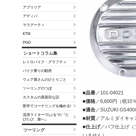
アプリリア
アディバ
マラグーティ
KTM
PGO
ショートコラム集
レトロバイク・グラフティ
バイク乗りの勘所
ウェア屋さんのひとりごと
ツーリングのつぼ
■品番
／101-04021
カスタムの真面目な話
■価格
／6,600円（税1
医学でコーナリングを極める!
■適合
／SUZUKI GS400/
流浪ライター“のぶを”の『た
■材質
／アルミダイキャ
びたび、旅へ』
■仕上げ
／バフ仕上げ（
ツーリング
いません）