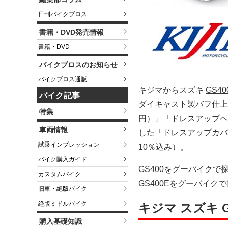
日刊バイクブロス
書籍・DVD発売情報
書籍・DVD
バイクブロスのお知らせ
バイクブロス通販
キジマからスズキ
GS40
バイク記事
ダイキャスト製バフ仕上
特集
円）」「ドレスアップヘ
車両情報
した「ドレスアップカバ
試乗インプレッション
10％込み）。
バイク購入ガイド
GS400をグーバイクで
カスタムバイク
GS400Eをグーバイク
旧車・絶版バイク
絶版ミドルバイク
キジマ スズキ 
購入基礎知識