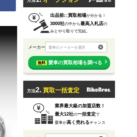
方法
出品前
買取相場
に
が分かる！
3000社
最高入札店
の中から
の
みとやり取りで完結。
メーカー
愛車のメーカーを選択
愛車の買取相場を調べる
無料
2.
買取一括査定
方法
業界最大級の加盟店数！
最大12社
一括査定
の
で
高く売れる
愛車が
チャンス