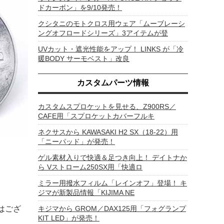
ドカーボン」を9/10発売！
クシタニのモトクロス用ウェア「ムーブレーシ
ングオフロードシリーズ」3アイテムが登
UVカット・遮光性能をアップ！ LINKS が「冷
暖BODY サーモベスト」改良
カスタムパーツ情報
カスタムスプロケットを見せる、Z900RS／
CAFE用「スプロケットカバーフルキ
ネクサスから KAWASAKI H2 SX（18-22）用
「ニーパッド」が発売！
ゲル素材入りで快適＆足つき向上！ デイトナか
ら Vストローム250SX用「快適ロ
ミラー用撥水フィルム「レインオフ」登場！ キ
ジマが新製品情報「KIJIMA NE
キジマから GROM／DAX125用「フォグランプ
はござ
KIT LED」が発売！