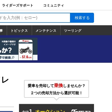
ライダーズサポート
コミュニティ
ライダーズサポート
バイク輸送
バイクガレージライ
バイク車両保険
ロードサービス
バイク試乗
コミュニティ
日記
ツーリング
カスタム
TOP
フ
TOP
事
トピックス
メンテナンス
ツーリング
トピックス
ホンダ
ヤマハ
スズキ
カワサキ
ハーレーダ
BMW
ドゥカティ
トライアン
メンテナンス
基本整備
部位別メンテ
工具の使い方
ツール100選
メンテのうん
一覧
ビッドソン
フ
一覧
ちく
ドレ
乗換
愛車を売却して
しませんか？
２つの売却方法から選択可能！
1.
オークション