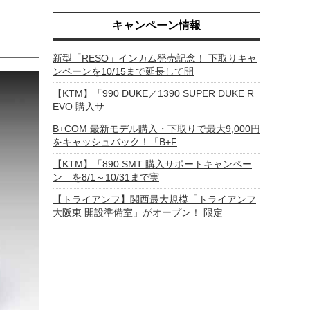
キャンペーン情報
新型「RESO」インカム発売記念！ 下取りキャ
ンペーンを10/15まで延長して開
【KTM】「990 DUKE／1390 SUPER DUKE R
EVO 購入サ
B+COM 最新モデル購入・下取りで最大9,000円
をキャッシュバック！「B+F
【KTM】「890 SMT 購入サポートキャンペー
ン」を8/1～10/31まで実
【トライアンフ】関西最大規模「トライアンフ
大阪東 開設準備室」がオープン！ 限定