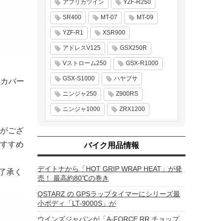
アフリカツイン
YZF-R250
SR400
MT-07
MT-09
YZF-R1
XSR900
アドレスV125
GSX250R
Vストローム250
GSX-R1000
GSX-S1000
ハヤブサ
トカバー
ニンジャ250
Z900RS
ニンジャ1000
ZRX1200
がござ
すすめ
バイク用品情報
デイトナから「HOT GRIP WRAP HEAT」が発
了承く
売！ 最高約80℃の巻き
QSTARZ の GPSラップタイマーにシリーズ最
小ボディ「LT-9000S」が
ウインズジャパンが「A-FORCE RR チョップ