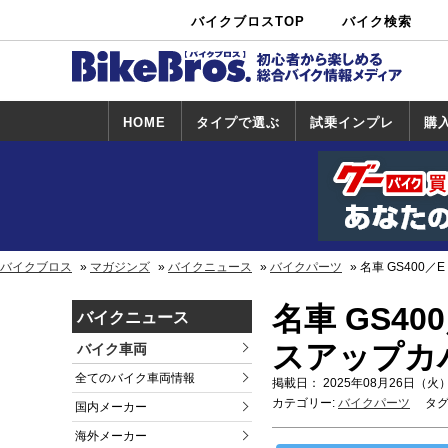
バイクブロスTOP
バイク検索
中古バイ
カタログ検
ショップ検
ク・新車検
索
索
索
HOME
タイプで選ぶ
試乗インプレ
購
スポーツ＆ネ
原付＆ミニバ
アメリカン＆
ビッグスクー
オフロード
試乗インプレ
ホンダ
ヤマハ
スズキ
カワサキ
ハーレー
BMW
トライアンフ
ドゥカティ
購
ホ
ヤ
ス
カ
イキッド
イク
クルーザー
ター
一覧
一
バイクブロス
マガジンズ
バイクニュース
バイクパーツ
名車 GS400
名車 GS4
バイクニュース
スアップカ
バイク車両
全てのバイク車両情報
掲載日： 2025年08月26日（火）
カテゴリー:
バイクパーツ
タグ
国内メーカー
海外メーカー