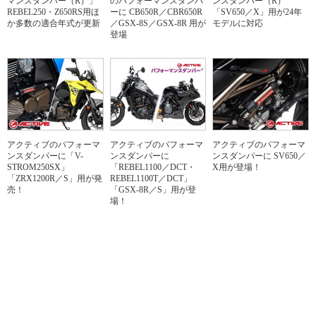
マンスダンパー（R）」
のパフォーマンスダンパ
ンスダンパー（R）
REBEL250・Z650RS用ほ
ーに CB650R／CBR650R
「SV650／X」用が24年
か多数の適合年式が更新
／GSX-8S／GSX-8R 用が
モデルに対応
登場
アクティブのパフォーマ
アクティブのパフォーマ
アクティブのパフォーマ
ンスダンパーに「V-
ンスダンパーに
ンスダンパーに SV650／
STROM250SX」
「REBEL1100／DCT・
X用が登場！
「ZRX1200R／S」用が発
REBEL1100T／DCT」
売！
「GSX-8R／S」用が登
場！