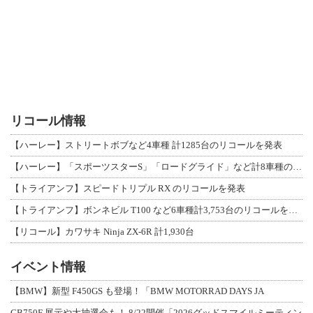
リコール情報
【ハーレー】ストリートボブなど4車種 計1285台のリコールを発表
【ハーレー】「スポーツスターS」「ロードグライド」など計8車種のリコールを発表
【トライアンフ】スピードトリプル RX のリコールを発表
【トライアンフ】ボンネビル T100 など6車種計3,753台のリコールを発表
【リコール】カワサキ Ninja ZX-6R 計1,930台
イベント情報
【BMW】新型 F450GS も登場！「BMW MOTORRAD DAYS JA
CB750F 展示や大抽選会も！ 8/22開催「2026グッドスマイルミーティン