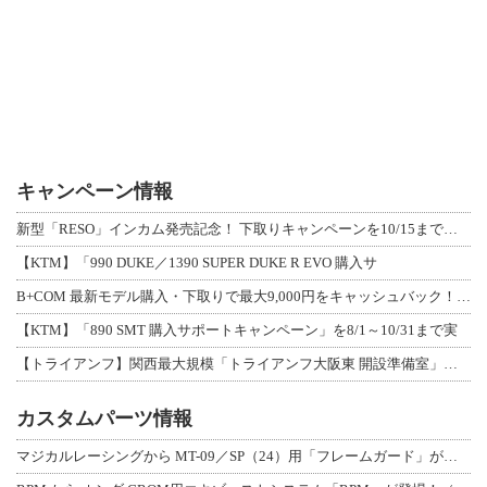
キャンペーン情報
新型「RESO」インカム発売記念！ 下取りキャンペーンを10/15まで延長して開
【KTM】「990 DUKE／1390 SUPER DUKE R EVO 購入サ
B+COM 最新モデル購入・下取りで最大9,000円をキャッシュバック！「B+F
【KTM】「890 SMT 購入サポートキャンペーン」を8/1～10/31まで実
【トライアンフ】関西最大規模「トライアンフ大阪東 開設準備室」がオープン！ 限定
カスタムパーツ情報
マジカルレーシングから MT-09／SP（24）用「フレームガード」が登場！