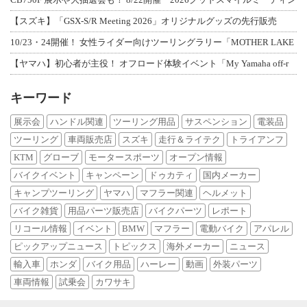
【スズキ】「GSX-S/R Meeting 2026」オリジナルグッズの先行販売
10/23・24開催！ 女性ライダー向けツーリングラリー「MOTHER LAKE
【ヤマハ】初心者が主役！ オフロード体験イベント「My Yamaha off-r
キーワード
展示会
ハンドル関連
ツーリング用品
サスペンション
電装品
ツーリング
車両販売店
スズキ
走行＆ライテク
トライアンフ
KTM
グローブ
モータースポーツ
オープン情報
バイクイベント
キャンペーン
ドゥカティ
国内メーカー
キャンプツーリング
ヤマハ
マフラー関連
ヘルメット
バイク雑貨
用品パーツ販売店
バイクパーツ
レポート
リコール情報
イベント
BMW
マフラー
電動バイク
アパレル
ピックアップニュース
トピックス
海外メーカー
ニュース
輸入車
ホンダ
バイク用品
ハーレー
動画
外装パーツ
車両情報
試乗会
カワサキ