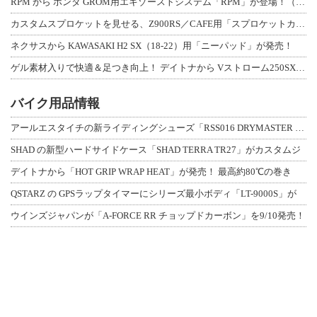
RPM から ホンダ GROM用エキゾーストシステム「RPM」が登場！（動画あり
カスタムスプロケットを見せる、Z900RS／CAFE用「スプロケットカバーフルキ
ネクサスから KAWASAKI H2 SX（18-22）用「ニーパッド」が発売！
ゲル素材入りで快適＆足つき向上！ デイトナから Vストローム250SX用「快適ロ
バイク用品情報
アールエスタイチの新ライディングシューズ「RSS016 DRYMASTER スト
SHAD の新型ハードサイドケース「SHAD TERRA TR27」がカスタムジ
デイトナから「HOT GRIP WRAP HEAT」が発売！ 最高約80℃の巻き
QSTARZ の GPSラップタイマーにシリーズ最小ボディ「LT-9000S」が
ウインズジャパンが「A-FORCE RR チョップドカーボン」を9/10発売！