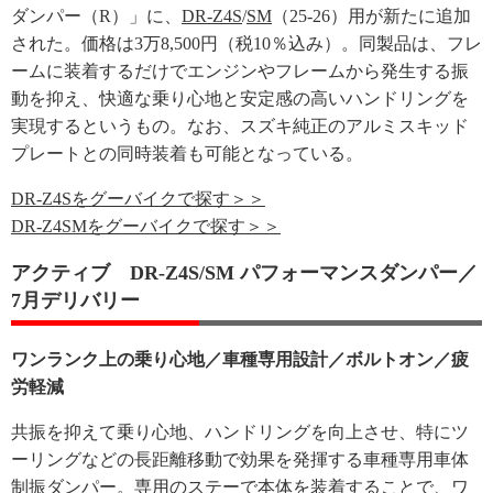
ダンパー（R）」に、
DR-Z4S
/
SM
（25-26）用が新たに追加
された。価格は3万8,500円（税10％込み）。同製品は、フレ
ームに装着するだけでエンジンやフレームから発生する振
動を抑え、快適な乗り心地と安定感の高いハンドリングを
実現するというもの。なお、スズキ純正のアルミスキッド
プレートとの同時装着も可能となっている。
DR-Z4Sをグーバイクで探す＞＞
DR-Z4SMをグーバイクで探す＞＞
アクティブ DR-Z4S/SM パフォーマンスダンパー／
7月デリバリー
ワンランク上の乗り心地／車種専用設計／ボルトオン／疲
労軽減
共振を抑えて乗り心地、ハンドリングを向上させ、特にツ
ーリングなどの長距離移動で効果を発揮する車種専用車体
制振ダンパー。専用のステーで本体を装着することで、ワ