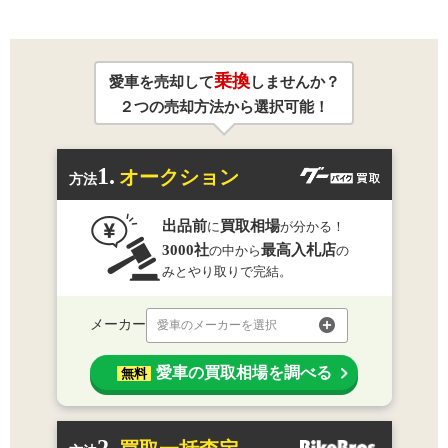
乗換
愛車を売却して
しませんか？
２つの売却方法から選択可能！
1.
オークション
方法
出品前
買取相場
に
が分かる！
3000社
最高入札店
の中から
の
みとやり取りで完結。
メーカー
愛車のメーカーを選択
愛車の買取相場を調べる
無料
2.