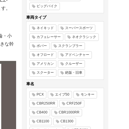
Z-
ビッグバイク
ます。
車両タイプ
ネイキッド
スーパースポーツ
輪・小
カフェレーサー
ネオクラシック
きな幹
ボバー
スクランブラー
オフロード
アドベンチャー
アメリカン
クルーザー
スクーター
絶版・旧車
車名
PCX
エイプ50
モンキー
CBR250RR
CRF250F
CB400
CBR1000RR
CB1100
CB1300