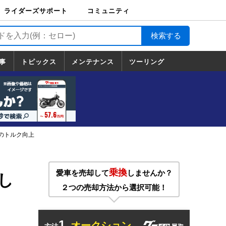
ライダーズサポート
コミュニティ
ライダーズサポート
バイク輸送
バイクガレージライ
バイク車両保険
ロードサービス
バイク試乗
コミュニティ
日記
ツーリング
カスタム
TOP
フ
TOP
事
トピックス
メンテナンス
ツーリング
トピックス
ホンダ
ヤマハ
スズキ
カワサキ
ハーレーダ
BMW
ドゥカティ
トライアン
メンテナンス
基本整備
部位別メンテ
工具の使い方
ツール100選
メンテのうん
一覧
ビッドソン
フ
一覧
ちく
域のトルク向上
用
乗換
愛車を売却して
しませんか？
し
２つの売却方法から選択可能！
1.
オークション