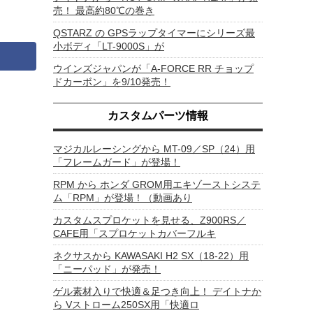
売！ 最高約80℃の巻き
QSTARZ の GPSラップタイマーにシリーズ最
小ボディ「LT-9000S」が
ウインズジャパンが「A-FORCE RR チョップ
ドカーボン」を9/10発売！
カスタムパーツ情報
マジカルレーシングから MT-09／SP（24）用
「フレームガード」が登場！
RPM から ホンダ GROM用エキゾーストシステ
ム「RPM」が登場！（動画あり
カスタムスプロケットを見せる、Z900RS／
CAFE用「スプロケットカバーフルキ
ネクサスから KAWASAKI H2 SX（18-22）用
「ニーパッド」が発売！
ゲル素材入りで快適＆足つき向上！ デイトナか
ら Vストローム250SX用「快適ロ