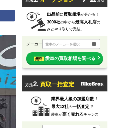
方法
出品前
買取相場
に
が分かる！
3000社
最高入札店
の中から
の
みとやり取りで完結。
メーカー
愛車のメーカーを選択
愛車の買取相場を調べる
無料
2.
買取一括査定
方法
業界最大級の加盟店数！
最大12社
一括査定
の
で
高く売れる
愛車が
チャンス