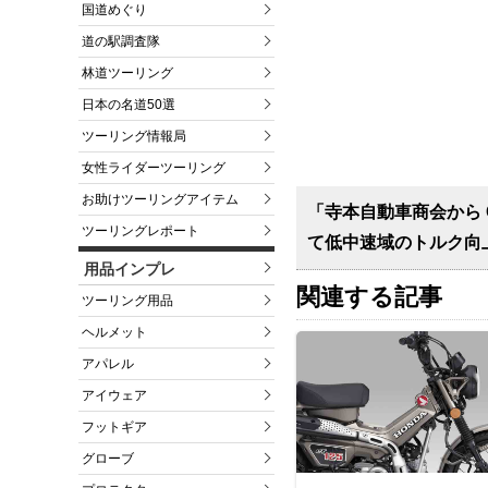
国道めぐり
道の駅調査隊
林道ツーリング
日本の名道50選
ツーリング情報局
女性ライダーツーリング
お助けツーリングアイテム
「寺本自動車商会から C
ツーリングレポート
て低中速域のトルク向
用品インプレ
関連する記事
ツーリング用品
ヘルメット
アパレル
アイウェア
フットギア
グローブ