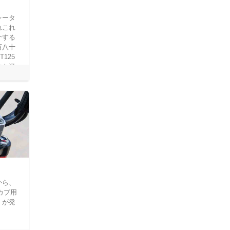
レータ
れこれ
介する
百八十
125
水を汲
です。
から、
ーカブ用
」が発