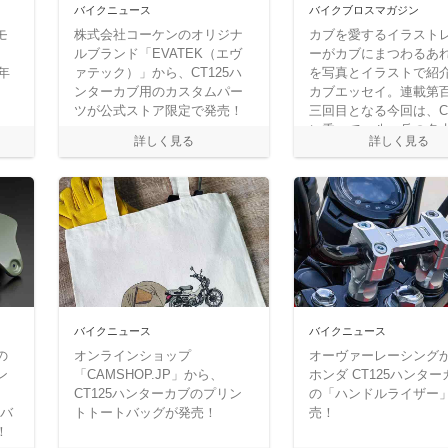
バイクニュース
バイクブロスマガジン
モ
株式会社コーケンのオリジナ
カブを愛するイラスト
ルブランド「EVATEK（エヴ
ーがカブにまつわるあ
年
ァテック）」から、CT125ハ
を写真とイラストで紹
ンターカブ用のカスタムパー
カブエッセイ。連載第
ツが公式ストア限定で発売！
三回目となる今回は、CT
に乗って、八ヶ岳の名
みに行く、というお話
バイクニュース
バイクニュース
の
オンラインショップ
オーヴァーレーシング
ン
「CAMSHOP.JP」から、
ホンダ CT125ハンタ
CT125ハンターカブのプリン
の「ハンドルライザー
ーバ
トトートバッグが発売！
売！
！