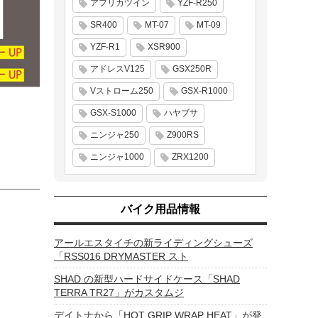
アフリカツイン
YZF-R250
SR400
MT-07
MT-09
YZF-R1
XSR900
アドレスV125
GSX250R
Vストローム250
GSX-R1000
GSX-S1000
ハヤブサ
ニンジャ250
Z900RS
ニンジャ1000
ZRX1200
バイク用品情報
アールエスタイチの新ライディングシューズ
「RSS016 DRYMASTER スト
SHAD の新型ハードサイドケース「SHAD
TERRA TR27」がカスタムジ
デイトナから「HOT GRIP WRAP HEAT」が発