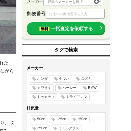
メーカー
郵便番号
一括査定を依頼する
無料
タグで検索
れた。
メーカー
ながら
ホンダ
ヤマハ
スズキ
カワサキ
ハーレー
BMW
ドゥカティ
トライアンフ
排気量
50cc
125cc
150cc
り、取
250cc
ミドルクラス