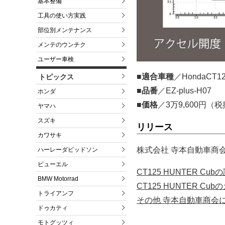
基本整備
工具の使い方実践
部位別メンテナンス
メンテのウンチク
ユーザー車検
■適合車種
／HondaCT
トピックス
■品番
／EZ-plus-H07
ホンダ
■価格
／3万9,600円（
ヤマハ
スズキ
リリース
カワサキ
株式会社 寺本自動車商会
ハーレーダビッドソン
ビューエル
CT125 HUNTER 
BMW Motorrad
CT125 HUNTER 
トライアンフ
その他 寺本自動車商会
ドゥカティ
モトグッツィ