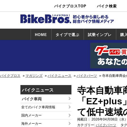
バイクブロスTOP
バイク検索
中古バイ
カタログ検
ショップ検
ク・新車検
索
索
索
HOME
タイプで選ぶ
試乗インプレ
購
スポーツ＆ネ
原付＆ミニバ
アメリカン＆
ビッグスクー
オフロード
試乗インプレ
ホンダ
ヤマハ
スズキ
カワサキ
ハーレー
BMW
トライアンフ
ドゥカティ
購
ホ
ヤ
ス
カ
イキッド
イク
クルーザー
ター
一覧
一
バイクブロス
マガジンズ
バイクニュース
バイクパーツ
寺本自動車商会か
寺本自動車商
バイクニュース
「EZ+pl
バイク車両
全てのバイク車両情報
て低中速域
国内メーカー
掲載日： 2026年04月08日（水）
海外メーカー
カテゴリー:
バイクパーツ
タグ