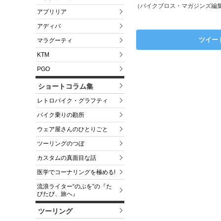
（バイクブロス・マガジンズ編
アプリリア
アディバ
ツイー
マラグーティ
KTM
PGO
ショートコラム集
レトロバイク・グラフティ
バイク乗りの勘所
ウェア屋さんのひとりごと
ツーリングのつぼ
カスタムの真面目な話
医学でコーナリングを極める!
流浪ライター“のぶを”の『た
びたび、旅へ』
ツーリング