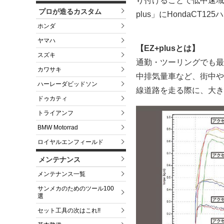
り付けることで低中速域
プロが造るカスタム
plus」にHondaCT
ホンダ
ヤマハ
【EZ+plusとは】
スズキ
通勤・ツーリングでも最
カワサキ
中排気量車など、街中や
ハーレーダビッドソン
線道路を走る際に、大き
ドゥカティ
トライアンフ
BMW Motorrad
ロイヤルエンフィールド
メンテナンス
メンテナンス一覧
サンメカのためのツール100
選
セット工具の次はこれ!!