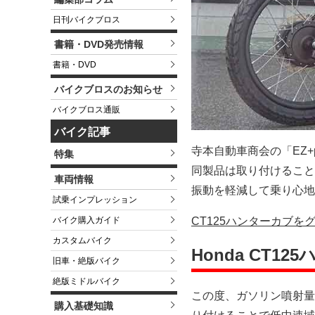
日刊バイクブロス
書籍・DVD発売情報
書籍・DVD
バイクブロスのお知らせ
バイクブロス通販
バイク記事
寺本自動車商会の「EZ+
特集
同製品は取り付けること
車両情報
振動を軽減して乗り心地
試乗インプレッション
バイク購入ガイド
CT125ハンターカブを
カスタムバイク
Honda CT12
旧車・絶版バイク
絶版ミドルバイク
この度、ガソリン噴射量
購入基礎知識