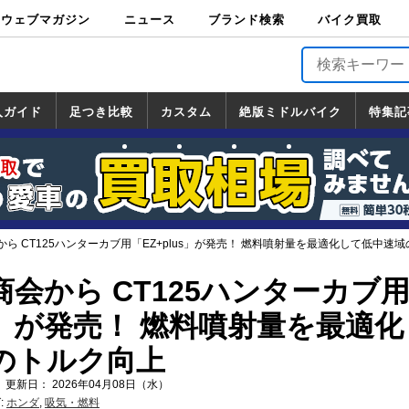
ウェブマガジン
ニュース
ブランド検索
バイク買取
バイクブロス・
原付＆ミニバイ
スポーツ＆ネイ
アメリカン＆ツ
ビッグスクータ
オフロード
バージンハーレ
バージンBMW
バージンドゥカ
バージントライ
ニュース
車両情報
イベント
キャンペ
トピック
バイク用
バイクパ
書籍・
サポート
お知らせ
ブランドを検
ブランドボイ
バイク買取
マガジンズ
ク
キッド
アラー
ー
ー
ティ
アンフ
TOP
ーン
ス
品
ーツ
DVD
索
ス
入ガイド
足つき比較
カスタム
絶版ミドルバイク
特集記
入ガイド
ンダ
マハ
ズキ
ワサキ
カスタム
ホンダ
ヤマハ
スズキ
カワサキ
道の駅調査隊
ツーリング情報局
日本の道50選
国道めぐり
林道ツーリング
絶版ミドルバイク
ホンダ
ヤマハ
スズキ
カワサキ
覧
一覧
一覧
ら CT125ハンターカブ用「EZ+plus」が発売！ 燃料噴射量を最適化して低中速
会から CT125ハンターカブ
us」が発売！ 燃料噴射量を最適化
のトルク向上
 更新日： 2026年04月08日（水）
:
ホンダ
,
吸気・燃料