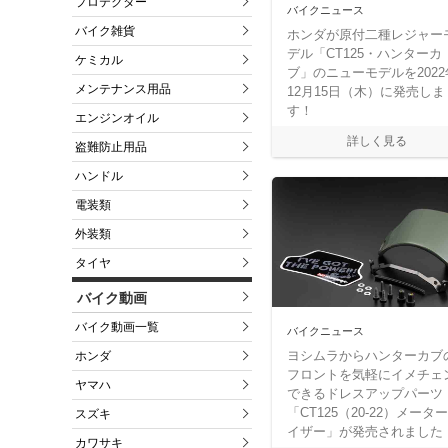
プロテクター
バイクニュース
バイク雑貨
ホンダが原付二種レジャー
デル「CT125・ハンターカ
ケミカル
ブ」のニューモデルを2022
メンテナンス用品
12月15日（木）に発売しま
す！
エンジンオイル
盗難防止用品
ハンドル
電装類
外装類
タイヤ
バイク動画
バイク動画一覧
バイクニュース
ヨシムラからハンターカブ
ホンダ
フロントを気軽にイメチェ
ヤマハ
できるドレスアップパーツ
「CT125（20-22）メータ
スズキ
イザー」が発売されました
カワサキ