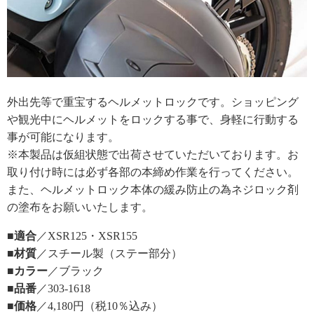
外出先等で重宝するヘルメットロックです。ショッピング
や観光中にヘルメットをロックする事で、身軽に行動する
事が可能になります。
※本製品は仮組状態で出荷させていただいております。お
取り付け時には必ず各部の本締め作業を行ってください。
また、ヘルメットロック本体の緩み防止の為ネジロック剤
の塗布をお願いいたします。
■適合
／XSR125・XSR155
■材質
／スチール製（ステー部分）
■カラー
／ブラック
■品番
／303-1618
■価格
／4,180円（税10％込み）