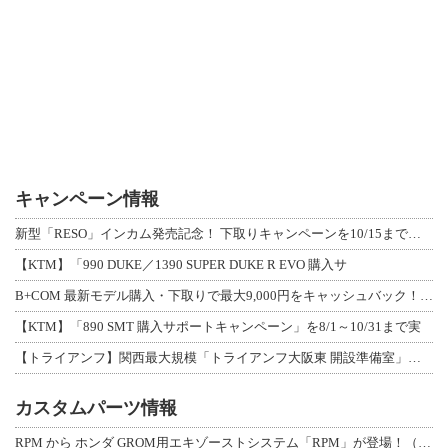
キャンペーン情報
新型「RESO」インカム発売記念！ 下取りキャンペーンを10/15まで延長して開
【KTM】「990 DUKE／1390 SUPER DUKE R EVO 購入サ
B+COM 最新モデル購入・下取りで最大9,000円をキャッシュバック！「B+F
【KTM】「890 SMT 購入サポートキャンペーン」を8/1～10/31まで実
【トライアンフ】関西最大規模「トライアンフ大阪東 開設準備室」がオープン！ 限定
カスタムパーツ情報
RPM から ホンダ GROM用エキゾーストシステム「RPM」が登場！（動画あり