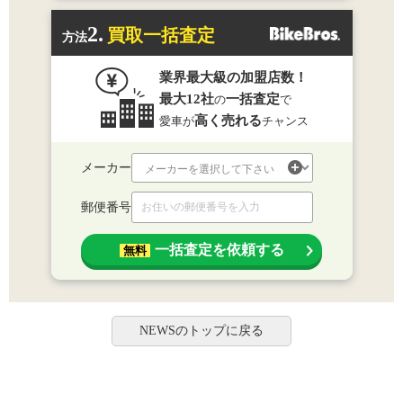
2.
買取一括査定
方法
業界最大級の加盟店数！
最大12社
一括査定
の
で
高く売れる
愛車が
チャンス
メーカー
郵便番号
一括査定を依頼する
無料
NEWSのトップに戻る