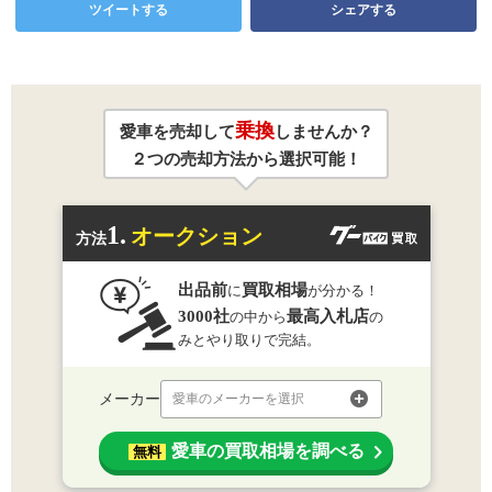
ツイートする
シェアする
乗換
愛車を売却して
しませんか？
２つの売却方法から選択可能！
1.
オークション
方法
出品前
買取相場
に
が分かる！
3000社
最高入札店
の中から
の
みとやり取りで完結。
メーカー
愛車のメーカーを選択
愛車の買取相場を調べる
無料