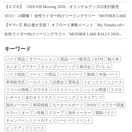
【スズキ】「GSX-S/R Meeting 2026」オリジナルグッズの先行販売
10/23・24開催！ 女性ライダー向けツーリングラリー「MOTHER LAKE
【ヤマハ】初心者が主役！ オフロード体験イベント「My Yamaha off-r
女性ライダー向けツーリングラリー「MOTHER LAKE RALLY 2026」
キーワード
バイク用品
サスペンション
用品パーツ販売店
KTM
輸入車
ホンダ
マフラー
キャンプツーリング
展示会
アパレル
バイク雑貨
ツーリング用品
バイクパーツ
動画
外装パーツ
車両販売店
ヘルメット
試乗会
電装品
トピックス
ニュース
リコール情報
カワサキ
バイクイベント
ハンドル関連
スズキ
レポート
走行＆ライテク
ツーリング
トライアンフ
国内メーカー
車両情報
モータースポーツ
BMW
マフラー関連
ヤマハ
オープン情報
グローブ
海外メーカー
電動バイク
キャンペーン
ドゥカティ
ハーレー
イベント
ピックアップニュース