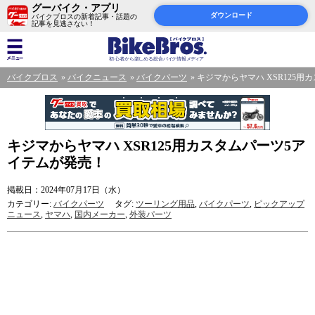
グーバイク・アプリ
ダウンロード
バイクブロスの新着記事・話題の
記事を見逃さない！
バイクブロス
バイクニュース
バイクパーツ
キジマからヤマハ XSR125
キジマからヤマハ XSR125用カスタムパーツ5ア
イテムが発売！
掲載日：2024年07月17日（水）
カテゴリー:
バイクパーツ
タグ:
ツーリング用品
,
バイクパーツ
,
ピックアップ
ニュース
,
ヤマハ
,
国内メーカー
,
外装パーツ