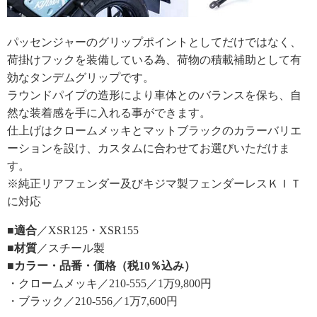
パッセンジャーのグリップポイントとしてだけではなく、
荷掛けフックを装備している為、荷物の積載補助として有
効なタンデムグリップです。
ラウンドパイプの造形により車体とのバランスを保ち、自
然な装着感を手に入れる事ができます。
仕上げはクロームメッキとマットブラックのカラーバリエ
ーションを設け、カスタムに合わせてお選びいただけま
す。
※純正リアフェンダー及びキジマ製フェンダーレスＫＩＴ
に対応
■適合
／XSR125・XSR155
■材質
／スチール製
■カラー・品番・価格（税10％込み）
・クロームメッキ／210-555／1万9,800円
・ブラック／210-556／1万7,600円