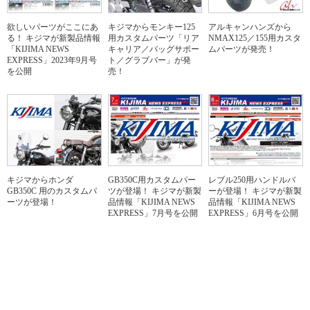
欲しいパーツがここにあ
キジマからモンキー125
アルキャンハンズから
る！ キジマが新製品情報
用カスタムパーツ「リア
NMAX125／155⽤カスタ
「KIJIMA NEWS
キャリア／バッグサポー
ムパーツが発売！
EXPRESS」2023年9月号
ト／グラブバー」が発
を公開
売！
キジマからホンダ
GB350C用カスタムパー
レブル250用ハンドルバ
GB350C 用のカスタムパ
ツが登場！ キジマが新製
ーが登場！ キジマが新製
ーツが登場！
品情報「KIJIMA NEWS
品情報「KIJIMA NEWS
EXPRESS」7月号を公開
EXPRESS」6月号を公開