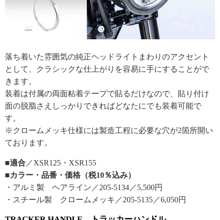
落ち着いた雰囲気の純正ヘッドライトまわりのアクセント
として、クラシックな仕上がりを容易に手にすることがで
きます。
装着は付属の両面粘着テープで貼るだけなので、貼り付け
面の脱脂さえしっかりできればどなたにでも装着可能で
す。
※クロームメッキ仕様には製造工程に必要な穴が2箇所開い
ております。
■適合
／XSR125・XSR155
■カラー・品番・価格（税10％込み）
・アルミ製 ヘアライン／205-5134／5,500円
・スチール製 クロームメッキ／205-5135／6,050円
TRACKER HANDLE トラッカーハンドル