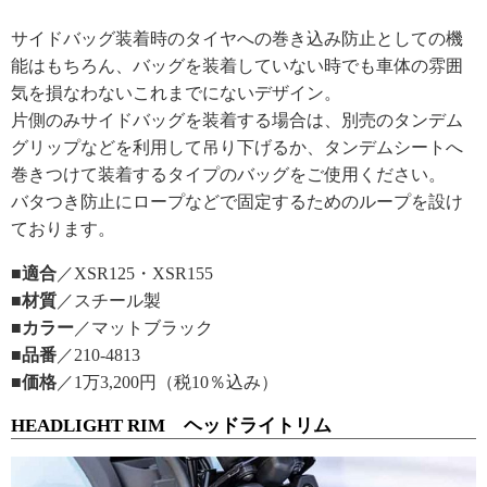
サイドバッグ装着時のタイヤへの巻き込み防止としての機
能はもちろん、バッグを装着していない時でも車体の雰囲
気を損なわないこれまでにないデザイン。
片側のみサイドバッグを装着する場合は、別売のタンデム
グリップなどを利用して吊り下げるか、タンデムシートへ
巻きつけて装着するタイプのバッグをご使用ください。
バタつき防止にロープなどで固定するためのループを設け
ております。
■適合
／XSR125・XSR155
■材質
／スチール製
■カラー
／マットブラック
■品番
／210-4813
■価格
／1万3,200円（税10％込み）
HEADLIGHT RIM ヘッドライトリム