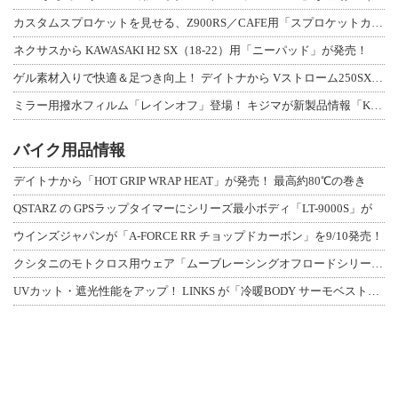
カスタムスプロケットを見せる、Z900RS／CAFE用「スプロケットカバーフルキ
ネクサスから KAWASAKI H2 SX（18-22）用「ニーパッド」が発売！
ゲル素材入りで快適＆足つき向上！ デイトナから Vストローム250SX用「快適ロ
ミラー用撥水フィルム「レインオフ」登場！ キジマが新製品情報「KIJIMA NE
バイク用品情報
デイトナから「HOT GRIP WRAP HEAT」が発売！ 最高約80℃の巻き
QSTARZ の GPSラップタイマーにシリーズ最小ボディ「LT-9000S」が
ウインズジャパンが「A-FORCE RR チョップドカーボン」を9/10発売！
クシタニのモトクロス用ウェア「ムーブレーシングオフロードシリーズ」3アイテムが登
UVカット・遮光性能をアップ！ LINKS が「冷暖BODY サーモベスト」改良