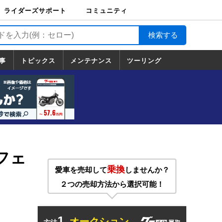
ライダーズサポート
コミュニティ
ライダーズサポート
バイク輸送
バイクガレージライ
バイク車両保険
ロードサービス
バイク試乗
コミュニティ
日記
ツーリング
カスタム
TOP
フ
TOP
事
トピックス
メンテナンス
ツーリング
トピックス
ホンダ
ヤマハ
スズキ
カワサキ
ハーレーダ
BMW
ドゥカティ
トライアン
メンテナンス
基本整備
部位別メンテ
工具の使い方
ツール100選
メンテのうん
一覧
ビッドソン
フ
一覧
ちく
フェ
乗換
愛車を売却して
しませんか？
２つの売却方法から選択可能！
1.
オークション