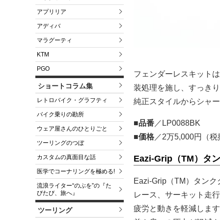
アプリリア
アディバ
マラグーティ
KTM
PGO
フェンダーレスキットは
ショートコラム集
装処理を施し、すっきり
レトロバイク・グラフティ
純正スタイルからシャー
バイク乗りの勘所
■品番
／LP0088BK
ウェア屋さんのひとりごと
■価格
／2万5,000円（
ツーリングのつぼ
カスタムの真面目な話
Eazi-Grip（TM）
医学でコーナリングを極める!
Eazi-Grip（TM
流浪ライター“のぶを”の『た
びたび、旅へ』
レース、サーキット走行
疲労と動きを軽減します
ツーリング