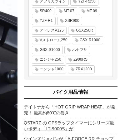
アフリカツイン
YZF-R250
SR400
MT-07
MT-09
YZF-R1
XSR900
アドレスV125
GSX250R
Vストローム250
GSX-R1000
GSX-S1000
ハヤブサ
ニンジャ250
Z900RS
ニンジャ1000
ZRX1200
バイク用品情報
デイトナから「HOT GRIP WRAP HEAT」が発
売！ 最高約80℃の巻き
QSTARZ の GPSラップタイマーにシリーズ最
小ボディ「LT-9000S」が
ウインズジャパンが「A-FORCE RR チョップ