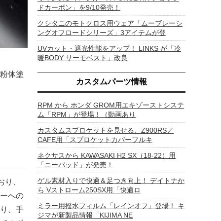
ドカーボン」を9/10発売！
クシタニのモトクロス用ウェア「ムーブレーシ
ングオフロードシリーズ」3アイテムが登
UVカット・遮光性能をアップ！ LINKS が「冷
暖BODY サーモベスト」改良
粉体塗
カスタムパーツ情報
RPM から ホンダ GROM用エキゾーストシステ
ム「RPM」が登場！（動画あり
カスタムスプロケットを見せる、Z900RS／
CAFE用「スプロケットカバーフルキ
ネクサスから KAWASAKI H2 SX（18-22）用
「ニーパッド」が発売！
ゲル素材入りで快適＆足つき向上！ デイトナか
おり、
ら Vストローム250SX用「快適ロ
ーへの
ミラー用撥水フィルム「レインオフ」登場！ キ
り、手
ジマが新製品情報「KIJIMA NE