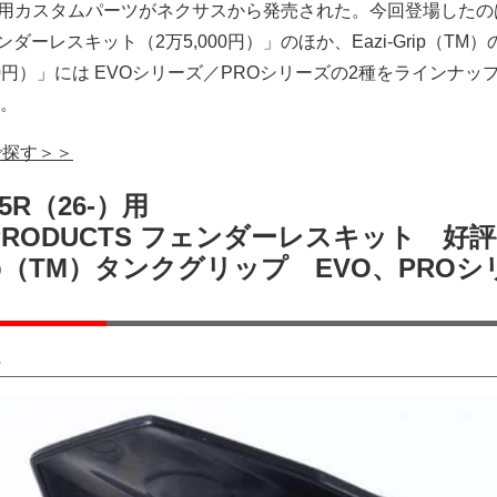
-）用カスタムパーツがネクサスから発売された。今回登場したの
ーレスキット（2万5,000円）」のほか、Eazi-Grip（TM
00円）」には EVOシリーズ／PROシリーズの2種をラインナッ
。
で探す＞＞
25R（26-）用
G PRODUCTS フェンダーレスキット 好
rip（TM）タンクグリップ EVO、PROシ
ト