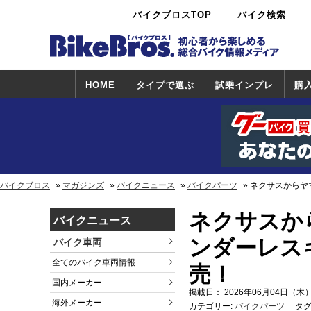
バイクブロスTOP
バイク検索
中古バイ
カタログ検
ショップ検
ク・新車検
索
索
索
HOME
タイプで選ぶ
試乗インプレ
購
スポーツ＆ネ
原付＆ミニバ
アメリカン＆
ビッグスクー
オフロード
試乗インプレ
ホンダ
ヤマハ
スズキ
カワサキ
ハーレー
BMW
トライアンフ
ドゥカティ
購
ホ
ヤ
ス
カ
イキッド
イク
クルーザー
ター
一覧
一
バイクブロス
マガジンズ
バイクニュース
バイクパーツ
ネクサスからヤマ
ネクサスから
バイクニュース
ンダーレス
バイク車両
全てのバイク車両情報
売！
国内メーカー
掲載日： 2026年06月04日（木）
海外メーカー
カテゴリー:
バイクパーツ
タグ