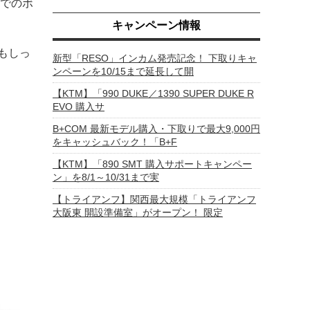
でのボ
キャンペーン情報
もしっ
新型「RESO」インカム発売記念！ 下取りキャ
ンペーンを10/15まで延長して開
【KTM】「990 DUKE／1390 SUPER DUKE R
EVO 購入サ
B+COM 最新モデル購入・下取りで最大9,000円
をキャッシュバック！「B+F
【KTM】「890 SMT 購入サポートキャンペー
ン」を8/1～10/31まで実
【トライアンフ】関西最大規模「トライアンフ
大阪東 開設準備室」がオープン！ 限定