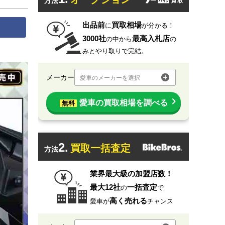
方法
出品前
買取相場
に
が分かる！
3000社
最高入札店
の中から
の
みとやり取りで完結。
メーカー
愛車のメーカーを選択
愛車の買取相場を調べる
無料
2.
買取一括査定
方法
業界最大級の加盟店数！
最大12社
一括査定
の
で
高く売れる
愛車が
チャンス