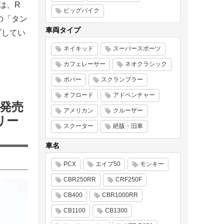
は、R
ビッグバイク
）の「タン
車両タイプ
プしてい
ネイキッド
スーパースポーツ
カフェレーサー
ネオクラシック
ボバー
スクランブラー
オフロード
アドベンチャー
評発売
アメリカン
クルーザー
リー
スクーター
絶版・旧車
車名
PCX
エイプ50
モンキー
CBR250RR
CRF250F
CB400
CBR1000RR
CB1100
CB1300