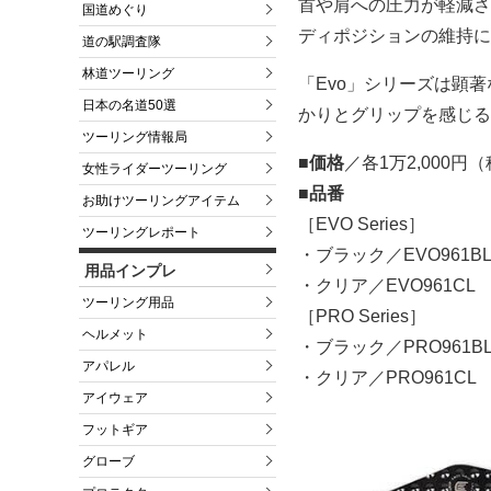
首や肩への圧力が軽減さ
国道めぐり
ディポジションの維持に
道の駅調査隊
林道ツーリング
「Evo」シリーズは顕
日本の名道50選
かりとグリップを感じる
ツーリング情報局
■価格
／各1万2,000円
女性ライダーツーリング
■品番
お助けツーリングアイテム
［EVO Series］
ツーリングレポート
・ブラック／EVO961B
用品インプレ
・クリア／EVO961CL
ツーリング用品
［PRO Series］
ヘルメット
・ブラック／PRO961B
アパレル
・クリア／PRO961CL
アイウェア
フットギア
グローブ