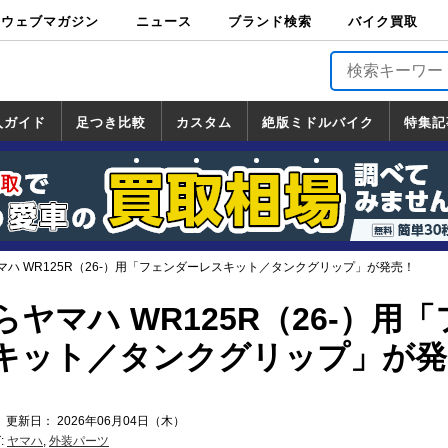
ウェブマガジン
ニュース
ブランド検索
バイク買取
バイクブロス・
原付＆ミニバイ
スポーツ＆ネイ
アメリカン＆ツ
ビッグスクータ
オフロード
バージンハーレ
バージンBMW
バージンドゥカ
バージントライ
ニュース
車両情報
イベント
キャンペ
トピック
バイク用
バイクパ
書籍・
サポート
お知らせ
ブランドを検
ブランドボイ
バイク買取
マガジンズ
ク
キッド
アラー
ー
ー
ティ
アンフ
TOP
ーン
ス
品
ーツ
DVD
索
ス
入ガイド
足つき比較
カスタム
絶版ミドルバイク
特集記
入ガイド
ンダ
マハ
ズキ
ワサキ
カスタム
ホンダ
ヤマハ
スズキ
カワサキ
道の駅調査隊
ツーリング情報局
日本の道50選
国道めぐり
林道ツーリング
絶版ミドルバイク
ホンダ
ヤマハ
スズキ
カワサキ
覧
一覧
一覧
ハ WR125R（26-）用「フェンダーレスキット／タンクグリップ」が発売！
ヤマハ WR125R（26-）用「
キット／タンクグリップ」が発
 更新日： 2026年06月04日（木）
:
ヤマハ
,
外装パーツ