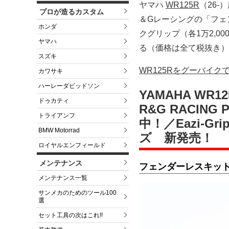
ヤマハ
WR125R
（26
プロが造るカスタム
＆Gレーシングの「フェンダ
ホンダ
クグリップ（各1万2,0
ヤマハ
る（価格は全て税抜き）
スズキ
WR125Rをグーバイク
カワサキ
ハーレーダビッドソン
YAMAHA WR1
ドゥカティ
R&G RACIN
トライアンフ
中！／Eazi-G
BMW Motorrad
ズ 新発売！
ロイヤルエンフィールド
メンテナンス
フェンダーレスキッ
メンテナンス一覧
サンメカのためのツール100
選
セット工具の次はこれ!!