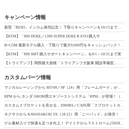
キャンペーン情報
新型「RESO」インカム発売記念！ 下取りキャンペーンを10/15まで延長して開
【KTM】「990 DUKE／1390 SUPER DUKE R EVO 購入サ
B+COM 最新モデル購入・下取りで最大9,000円をキャッシュバック！「B+F
【KTM】「890 SMT 購入サポートキャンペーン」を8/1～10/31まで実
【トライアンフ】関西最大規模「トライアンフ大阪東 開設準備室」がオープン！ 限定
カスタムパーツ情報
マジカルレーシングから MT-09／SP（24）用「フレームガード」が登場！
RPM から ホンダ GROM用エキゾーストシステム「RPM」が登場！（動画あり
カスタムスプロケットを見せる、Z900RS／CAFE用「スプロケットカバーフルキ
ネクサスから KAWASAKI H2 SX（18-22）用「ニーパッド」が発売！
ゲル素材入りで快適＆足つき向上！ デイトナから Vストローム250SX用「快適ロ