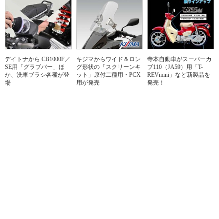
デイトナから CB1000F／
キジマからワイド＆ロン
寺本自動車がスーパーカ
SE用「グラブバー」ほ
グ形状の「スクリーンキ
ブ110（JA59）用「T-
か、洗車ブラシ各種が登
ット」原付二種用・PCX
REVmini」など新製品を
場
用が発売
発売！