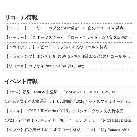
リコール情報
【ハーレー】ストリートボブなど4車種 計1285台のリコールを発表
【ハーレー】「スポーツスターS」「ロードグライド」など計8車種のリコールを発表
【トライアンフ】スピードトリプル RX のリコールを発表
【トライアンフ】ボンネビル T100 など6車種計3,753台のリコールを発表
【リコール】カワサキ Ninja ZX-6R 計1,930台
イベント情報
【BMW】新型 F450GS も登場！「BMW MOTORRAD DAYS JA
CB750F 展示や大抽選会も！ 8/22開催「2026グッドスマイルミーティン
【スズキ】「GSX-S/R Meeting 2026」オリジナルグッズの先行販売
10/23・24開催！ 女性ライダー向けツーリングラリー「MOTHER LAKE
【ヤマハ】初心者が主役！ オフロード体験イベント「My Yamaha off-r