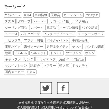
キーワード
外装パーツ
KTM
車両情報
展示会
キャンペーン
カワサキ
スズキ
グローブ
ハーレー
リコール情報
バイク用品
ツーリング用品
レポート
電装品
オープン情報
バイク雑貨
ニュース
バイクパーツ
ピックアップニュース
モータースポーツ
トピックス
マフラー関連
バイクイベント
車両販売店
電動バイク
海外メーカー
走行＆ライテク
ヤマハ
ハンドル関連
動画
アパレル
ヘルメット
イベント
ツーリング
ホンダ
キャンプツーリング
トライアンフ
用品パーツ販売店
サスペンション
試乗会
マフラー
輸入車
ドゥカティ
国内メーカー
BMW
会社概要
特定商取引法
利用規約
採用情報
お問合せ
個人情報保護方針
個人情報の取扱いについて
会員規約