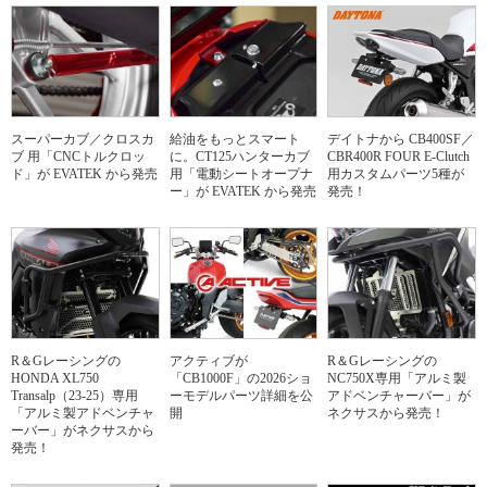
スーパーカブ／クロスカ
給油をもっとスマート
デイトナから CB400SF／
ブ 用「CNCトルクロッ
に。CT125ハンターカブ
CBR400R FOUR E-Clutch
ド」が EVATEK から発売
用「電動シートオープナ
用カスタムパーツ5種が
ー」が EVATEK から発売
発売！
R＆Gレーシングの
アクティブが
R＆Gレーシングの
HONDA XL750
「CB1000F」の2026ショ
NC750X専用「アルミ製
Transalp（23-25）専用
ーモデルパーツ詳細を公
アドベンチャーバー」が
「アルミ製アドベンチャ
開
ネクサスから発売！
ーバー」がネクサスから
発売！