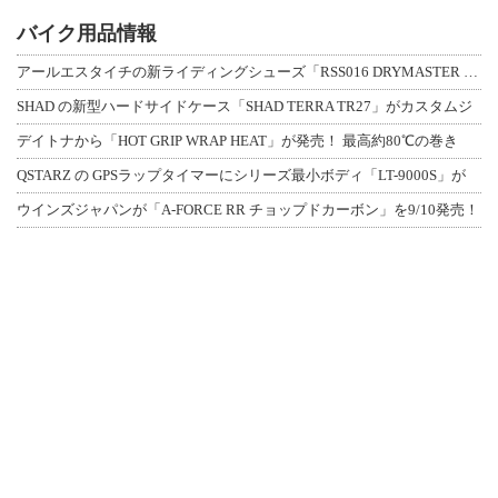
バイク用品情報
アールエスタイチの新ライディングシューズ「RSS016 DRYMASTER スト
SHAD の新型ハードサイドケース「SHAD TERRA TR27」がカスタムジ
デイトナから「HOT GRIP WRAP HEAT」が発売！ 最高約80℃の巻き
QSTARZ の GPSラップタイマーにシリーズ最小ボディ「LT-9000S」が
ウインズジャパンが「A-FORCE RR チョップドカーボン」を9/10発売！