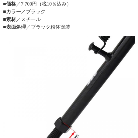
■価格
／7,700円（税10％込み）
■カラー
／ブラック
■素材
／スチール
■表面処理
／ブラック粉体塗装