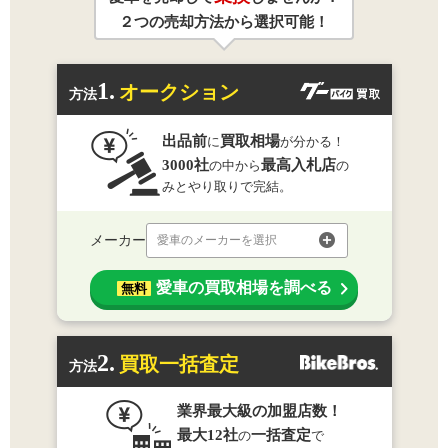
２つの売却方法から選択可能！
1.
オークション
方法
出品前
買取相場
に
が分かる！
3000社
最高入札店
の中から
の
みとやり取りで完結。
メーカー
愛車のメーカーを選択
愛車の買取相場を調べる
無料
2.
買取一括査定
方法
業界最大級の加盟店数！
最大12社
一括査定
の
で