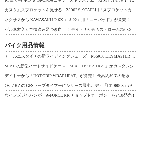
RPM から ホンダ GROM用エキゾーストシステム「RPM」が登場！（動画あり
カスタムスプロケットを見せる、Z900RS／CAFE用「スプロケットカバーフルキ
ネクサスから KAWASAKI H2 SX（18-22）用「ニーパッド」が発売！
ゲル素材入りで快適＆足つき向上！ デイトナから Vストローム250SX用「快適ロ
バイク用品情報
アールエスタイチの新ライディングシューズ「RSS016 DRYMASTER スト
SHAD の新型ハードサイドケース「SHAD TERRA TR27」がカスタムジ
デイトナから「HOT GRIP WRAP HEAT」が発売！ 最高約80℃の巻き
QSTARZ の GPSラップタイマーにシリーズ最小ボディ「LT-9000S」が
ウインズジャパンが「A-FORCE RR チョップドカーボン」を9/10発売！