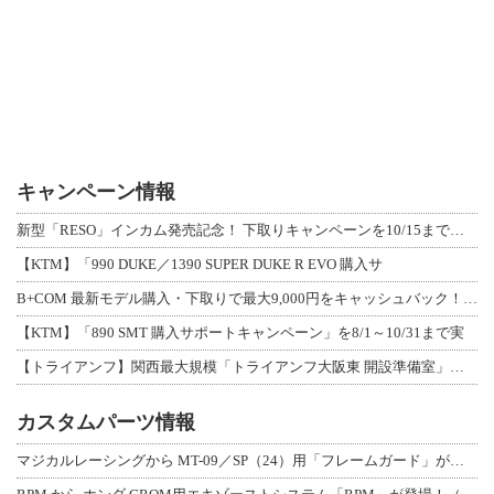
キャンペーン情報
新型「RESO」インカム発売記念！ 下取りキャンペーンを10/15まで延長して開
【KTM】「990 DUKE／1390 SUPER DUKE R EVO 購入サ
B+COM 最新モデル購入・下取りで最大9,000円をキャッシュバック！「B+F
【KTM】「890 SMT 購入サポートキャンペーン」を8/1～10/31まで実
【トライアンフ】関西最大規模「トライアンフ大阪東 開設準備室」がオープン！ 限定
カスタムパーツ情報
マジカルレーシングから MT-09／SP（24）用「フレームガード」が登場！