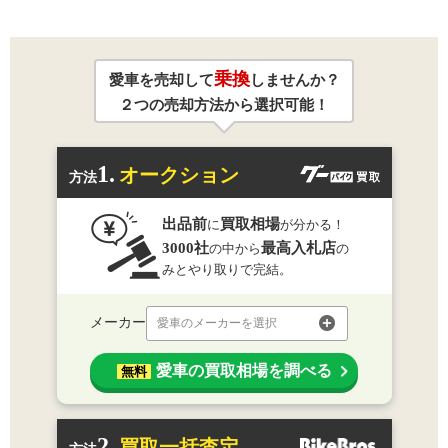
乗換
愛車を売却して
しませんか？
２つの売却方法から選択可能！
1.
オークション
方法
出品前
買取相場
に
が分かる！
3000社
最高入札店
の中から
の
みとやり取りで完結。
メーカー
愛車のメーカーを選択
愛車の買取相場を調べる
無料
2.
買取一括査定