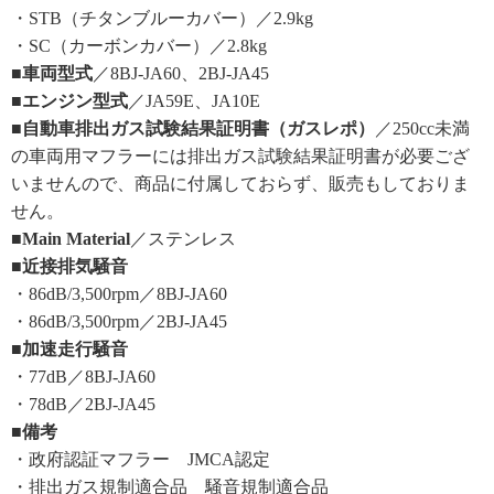
・STB（チタンブルーカバー）／2.9kg
・SC（カーボンカバー）／2.8kg
■車両型式
／8BJ-JA60、2BJ-JA45
■エンジン型式
／JA59E、JA10E
■自動車排出ガス試験結果証明書（ガスレポ）
／250cc未満
の車両用マフラーには排出ガス試験結果証明書が必要ござ
いませんので、商品に付属しておらず、販売もしておりま
せん。
■Main Material
／ステンレス
■近接排気騒音
・86dB/3,500rpm／8BJ-JA60
・86dB/3,500rpm／2BJ-JA45
■加速走行騒音
・77dB／8BJ-JA60
・78dB／2BJ-JA45
■備考
・政府認証マフラー JMCA認定
・排出ガス規制適合品 騒音規制適合品