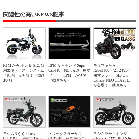
関連性の高いNEWS記事
RPM から ホンダ GROM
RPM からホンダ Super
モリワキから
用エキゾーストシステム
Cub110［8BJ-JA59］用マ
Rebel1100（’21-24/25-）
「RPM」が登場！（動画
フラー「RPM」が登場！
用マフラー「Slip-On
あり）
（動画あり）
Exhaust NEO CLASSIC」
が登場！（動画あり）
ヨシムラから Cross
トリックスターから
ヨシムラからホンダ
Cub110用「機械曲Tactical
CL250用「政府認証スリ
GB350S（23）用「Slip-