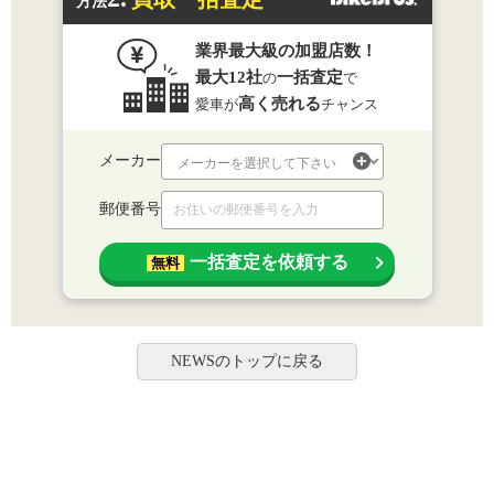
方法
業界最大級の加盟店数！
最大12社
一括査定
の
で
高く売れる
愛車が
チャンス
メーカー
郵便番号
一括査定を依頼する
無料
NEWSのトップに戻る