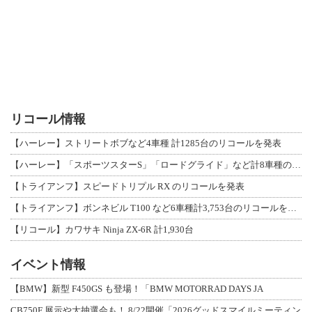
リコール情報
【ハーレー】ストリートボブなど4車種 計1285台のリコールを発表
【ハーレー】「スポーツスターS」「ロードグライド」など計8車種のリコールを発表
【トライアンフ】スピードトリプル RX のリコールを発表
【トライアンフ】ボンネビル T100 など6車種計3,753台のリコールを発表
【リコール】カワサキ Ninja ZX-6R 計1,930台
イベント情報
【BMW】新型 F450GS も登場！「BMW MOTORRAD DAYS JA
CB750F 展示や大抽選会も！ 8/22開催「2026グッドスマイルミーティン