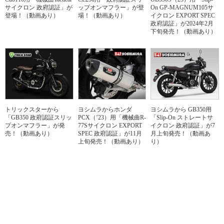
サイクロン 政府認証」が
ップオンマフラー」が登
On GP-MAGNUM105サ
登場！（動画あり）
場！（動画あり）
イクロン EXPORT SPEC
政府認証」が2024年2月
下旬発売！（動画あり）
トリックスターから
ヨシムラからホンダ
ヨシムラから GB350用
「GB350 政府認証スリッ
PCX（’23）用「機械曲R-
「Slip-On ストレートサ
プオンマフラー」が発
77Sサイクロン EXPORT
イクロン 政府認証」が7
売！（動画あり）
SPEC 政府認証」が11月
月上旬発売！（動画あ
上旬発売！（動画あり）
り）