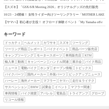
【スズキ】「GSX-S/R Meeting 2026」オリジナルグッズの先行販売
10/23・24開催！ 女性ライダー向けツーリングラリー「MOTHER LAKE
【ヤマハ】初心者が主役！ オフロード体験イベント「My Yamaha off-r
キーワード
ドゥカティ
ヘルメット
カワサキ
スズキ
ツーリング
ツーリング用品
レポート
バイクイベント
用品パーツ販売店
キャンプツーリング
モータースポーツ
車両販売店
KTM
輸入車
動画
キャンペーン
ハンドル関連
展示会
バイク用品
ニュース
電動バイク
ホンダ
オープン情報
トピックス
バイクパーツ
国内メーカー
外装パーツ
ピックアップニュース
ハーレー
海外メーカー
マフラー
ヤマハ
走行＆ライテク
サスペンション
BMW
試乗会
イベント
マフラー関連
車両情報
バイク雑貨
アパレル
電装品
トライアンフ
グローブ
リコール情報