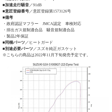
■加速走行騒音
／91dB
■意匠登録番号
／意匠登録第1573126号
■備考
・政府認証マフラー JMCA認定 車検対応
・排出ガス規制適合品 騒音規制適合品
・製品2年保証
■同梱パーツ
／ヒートガード
■別途必要パーツ
／スズキ純正ガスケット
※こちらの商品は2022年11月下旬発売予定です。