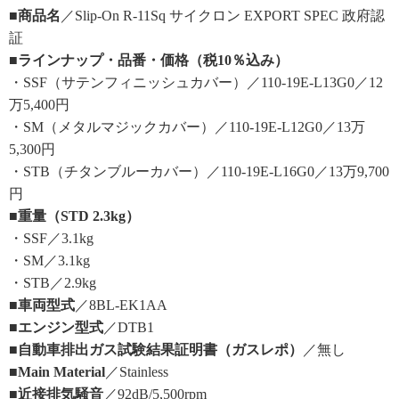
■商品名
／Slip-On R-11Sq サイクロン EXPORT SPEC 政府認
証
■ラインナップ・品番・価格（税10％込み）
・SSF（サテンフィニッシュカバー）／110-19E-L13G0／12
万5,400円
・SM（メタルマジックカバー）／110-19E-L12G0／13万
5,300円
・STB（チタンブルーカバー）／110-19E-L16G0／13万9,700
円
■重量（STD 2.3kg）
・SSF／3.1kg
・SM／3.1kg
・STB／2.9kg
■車両型式
／8BL-EK1AA
■エンジン型式
／DTB1
■自動車排出ガス試験結果証明書（ガスレポ）
／無し
■Main Material
／Stainless
■近接排気騒音
／92dB/5,500rpm