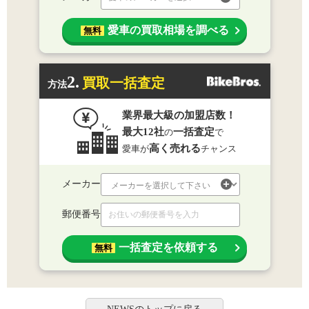
愛車の買取相場を調べる
無料
2.
買取一括査定
方法
業界最大級の加盟店数！
最大12社
一括査定
の
で
高く売れる
愛車が
チャンス
メーカー
郵便番号
一括査定を依頼する
無料