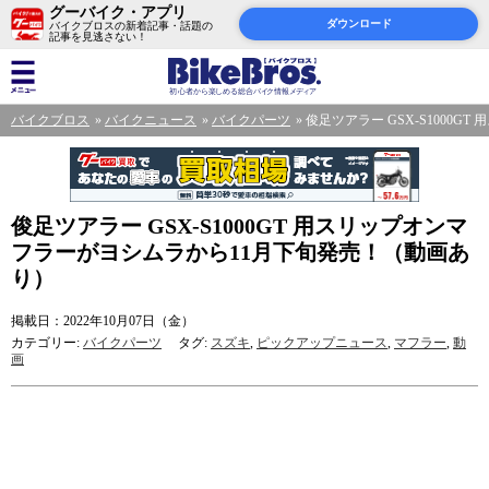
グーバイク・アプリ
ダウンロード
バイクブロスの新着記事・話題の
記事を見逃さない！
バイクブロス
バイクニュース
バイクパーツ
俊足ツアラー GSX-S1000
俊足ツアラー GSX-S1000GT 用スリップオンマ
フラーがヨシムラから11月下旬発売！（動画あ
り）
掲載日：2022年10月07日（金）
カテゴリー:
バイクパーツ
タグ:
スズキ
,
ピックアップニュース
,
マフラー
,
動
画