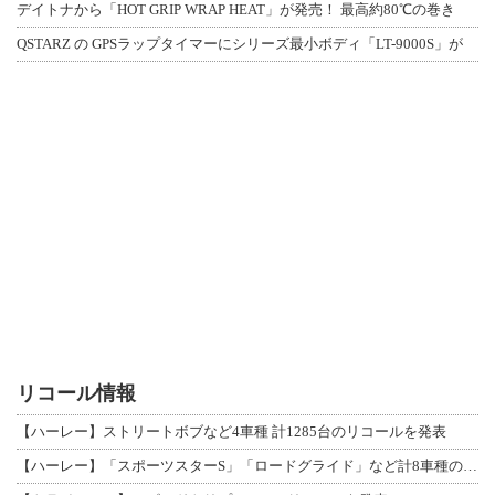
デイトナから「HOT GRIP WRAP HEAT」が発売！ 最高約80℃の巻き
QSTARZ の GPSラップタイマーにシリーズ最小ボディ「LT-9000S」が
リコール情報
【ハーレー】ストリートボブなど4車種 計1285台のリコールを発表
【ハーレー】「スポーツスターS」「ロードグライド」など計8車種のリコールを発表