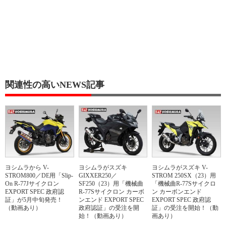
関連性の高いNEWS記事
ヨシムラから V-
ヨシムラがスズキ
ヨシムラがスズキ V-
STROM800／DE用「Slip-
GIXXER250／
STROM 250SX（23）用
On R-77Jサイクロン
SF250（23）用「機械曲
「機械曲R-77Sサイクロ
EXPORT SPEC 政府認
R-77Sサイクロン カーボ
ン カーボンエンド
証」が5月中旬発売！
ンエンド EXPORT SPEC
EXPORT SPEC 政府認
（動画あり）
政府認証」の受注を開
証」の受注を開始！（動
始！（動画あり）
画あり）