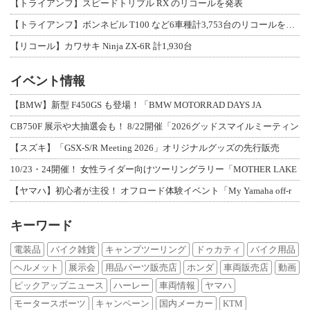
【トライアンフ】スピードトリプル RX のリコールを発表
【トライアンフ】ボンネビル T100 など6車種計3,753台のリコールを発表
【リコール】カワサキ Ninja ZX-6R 計1,930台
イベント情報
【BMW】新型 F450GS も登場！「BMW MOTORRAD DAYS JA
CB750F 展示や大抽選会も！ 8/22開催「2026グッドスマイルミーティン
【スズキ】「GSX-S/R Meeting 2026」オリジナルグッズの先行販売
10/23・24開催！ 女性ライダー向けツーリングラリー「MOTHER LAKE
【ヤマハ】初心者が主役！ オフロード体験イベント「My Yamaha off-r
キーワード
電装品
バイク雑貨
キャンプツーリング
ドゥカティ
バイク用品
ヘルメット
展示会
用品パーツ販売店
ホンダ
車両販売店
動画
ピックアップニュース
ハーレー
車両情報
ヤマハ
モータースポーツ
キャンペーン
国内メーカー
KTM