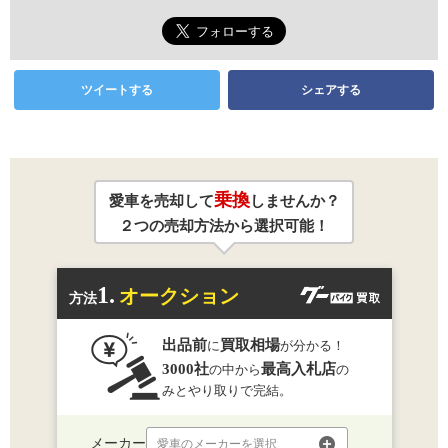
ツイートする
シェアする
乗換
愛車を売却して
しませんか？
２つの売却方法から選択可能！
1.
オークション
方法
出品前
買取相場
に
が分かる！
3000社
最高入札店
の中から
の
みとやり取りで完結。
メーカー
愛車のメーカーを選択