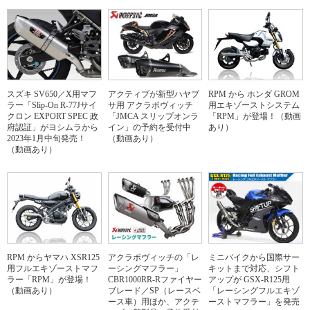
スズキ SV650／X用マフ
アクティブが新型ハヤブ
RPM から ホンダ GROM
ラー「Slip-On R-77Jサイ
サ用 アクラポヴィッチ
用エキゾーストシステム
クロン EXPORT SPEC 政
「JMCA スリップオンラ
「RPM」が登場！（動画
府認証」がヨシムラから
イン」の予約を受付中
あり）
2023年1月中旬発売！
（動画あり）
（動画あり）
RPM からヤマハ XSR125
アクラポヴィッチの「レ
ミニバイクから国際サー
用フルエキゾーストマフ
ーシングマフラー」
キットまで対応、シフト
ラー「RPM」が登場！
CBR1000RR-Rファイヤー
アップが GSX-R125用
（動画あり）
ブレード／SP（レースベ
「レーシングフルエキゾ
ース車）用ほか、アクテ
ーストマフラー」を発売