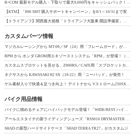
B+COM 最新モデル購入・下取りで最大9,000円をキャッシュバック！「B+F
【KTM】「890 SMT 購入サポートキャンペーン」を8/1～10/31まで実
【トライアンフ】関西最大規模「トライアンフ大阪東 開設準備室」がオープン！ 限定
カスタムパーツ情報
マジカルレーシングから MT-09／SP（24）用「フレームガード」が登場！
RPM から ホンダ GROM用エキゾーストシステム「RPM」が登場！（動画あり
カスタムスプロケットを見せる、Z900RS／CAFE用「スプロケットカバーフルキ
ネクサスから KAWASAKI H2 SX（18-22）用「ニーパッド」が発売！
ゲル素材入りで快適＆足つき向上！ デイトナから Vストローム250SX用「快適ロ
バイク用品情報
バイクに積めるチェアにハイバックモデル登場！「WIDE/REST ハイバックチェ
アールエスタイチの新ライディングシューズ「RSS016 DRYMASTER スト
SHAD の新型ハードサイドケース「SHAD TERRA TR27」がカスタムジ