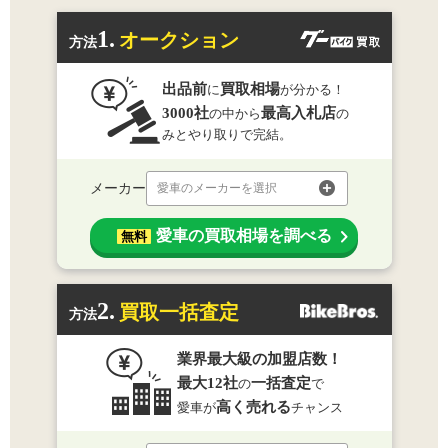
1.
オークション
方法
出品前
買取相場
に
が分かる！
3000社
最高入札店
の中から
の
みとやり取りで完結。
メーカー
愛車のメーカーを選択
愛車の買取相場を調べる
無料
2.
買取一括査定
方法
業界最大級の加盟店数！
最大12社
一括査定
の
で
高く売れる
愛車が
チャンス