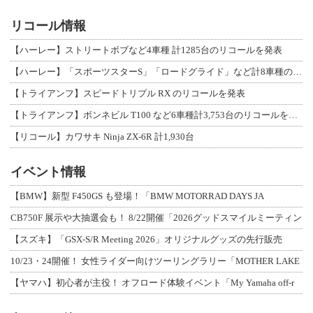
リコール情報
【ハーレー】ストリートボブなど4車種 計1285台のリコールを発表
【ハーレー】「スポーツスターS」「ロードグライド」など計8車種のリコールを発表
【トライアンフ】スピードトリプル RX のリコールを発表
【トライアンフ】ボンネビル T100 など6車種計3,753台のリコールを発表
【リコール】カワサキ Ninja ZX-6R 計1,930台
イベント情報
【BMW】新型 F450GS も登場！「BMW MOTORRAD DAYS JA
CB750F 展示や大抽選会も！ 8/22開催「2026グッドスマイルミーティン
【スズキ】「GSX-S/R Meeting 2026」オリジナルグッズの先行販売
10/23・24開催！ 女性ライダー向けツーリングラリー「MOTHER LAKE
【ヤマハ】初心者が主役！ オフロード体験イベント「My Yamaha off-r