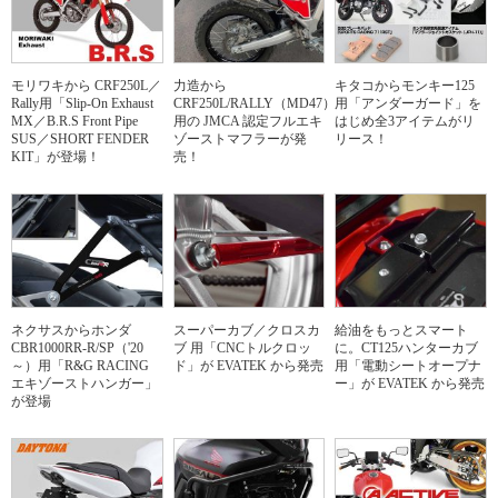
モリワキから CRF250L／
力造から
キタコからモンキー125
Rally用「Slip-On Exhaust
CRF250L/RALLY（MD47）
用「アンダーガード」を
MX／B.R.S Front Pipe
用の JMCA 認定フルエキ
はじめ全3アイテムがリ
SUS／SHORT FENDER
ゾーストマフラーが発
リース！
KIT」が登場！
売！
ネクサスからホンダ
スーパーカブ／クロスカ
給油をもっとスマート
CBR1000RR-R/SP（'20
ブ 用「CNCトルクロッ
に。CT125ハンターカブ
～）用「R&G RACING
ド」が EVATEK から発売
用「電動シートオープナ
エキゾーストハンガー」
ー」が EVATEK から発売
が登場