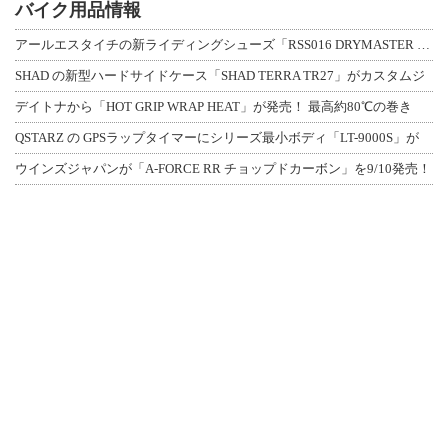
バイク用品情報
アールエスタイチの新ライディングシューズ「RSS016 DRYMASTER スト
SHAD の新型ハードサイドケース「SHAD TERRA TR27」がカスタムジ
デイトナから「HOT GRIP WRAP HEAT」が発売！ 最高約80℃の巻き
QSTARZ の GPSラップタイマーにシリーズ最小ボディ「LT-9000S」が
ウインズジャパンが「A-FORCE RR チョップドカーボン」を9/10発売！