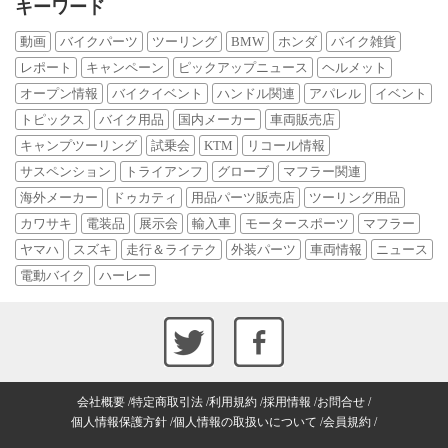
キーワード
動画
バイクパーツ
ツーリング
BMW
ホンダ
バイク雑貨
レポート
キャンペーン
ピックアップニュース
ヘルメット
オープン情報
バイクイベント
ハンドル関連
アパレル
イベント
トピックス
バイク用品
国内メーカー
車両販売店
キャンプツーリング
試乗会
KTM
リコール情報
サスペンション
トライアンフ
グローブ
マフラー関連
海外メーカー
ドゥカティ
用品パーツ販売店
ツーリング用品
カワサキ
電装品
展示会
輸入車
モータースポーツ
マフラー
ヤマハ
スズキ
走行＆ライテク
外装パーツ
車両情報
ニュース
電動バイク
ハーレー
会社概要
特定商取引法
利用規約
採用情報
お問合せ
個人情報保護方針
個人情報の取扱いについて
会員規約