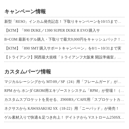
キャンペーン情報
新型「RESO」インカム発売記念！ 下取りキャンペーンを10/15まで延長して開
【KTM】「990 DUKE／1390 SUPER DUKE R EVO 購入サ
B+COM 最新モデル購入・下取りで最大9,000円をキャッシュバック！「B+F
【KTM】「890 SMT 購入サポートキャンペーン」を8/1～10/31まで実
【トライアンフ】関西最大規模「トライアンフ大阪東 開設準備室」がオープン！ 限定
カスタムパーツ情報
マジカルレーシングから MT-09／SP（24）用「フレームガード」が登場！
RPM から ホンダ GROM用エキゾーストシステム「RPM」が登場！（動画あり
カスタムスプロケットを見せる、Z900RS／CAFE用「スプロケットカバーフルキ
ネクサスから KAWASAKI H2 SX（18-22）用「ニーパッド」が発売！
ゲル素材入りで快適＆足つき向上！ デイトナから Vストローム250SX用「快適ロ