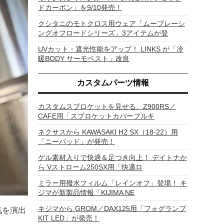
ドカーボン」を9/10発売！
クシタニのモトクロス用ウェア「ムーブレーシ
ングオフロードシリーズ」3アイテムが登
UVカット・遮光性能をアップ！ LINKS が「冷
暖BODY サーモベスト」改良
カスタムパーツ情報
カスタムスプロケットを見せる、Z900RS／
CAFE用「スプロケットカバーフルキ
ネクサスから KAWASAKI H2 SX（18-22）用
「ニーパッド」が発売！
ゲル素材入りで快適＆足つき向上！ デイトナか
ら Vストローム250SX用「快適ロ
ミラー用撥水フィルム「レインオフ」登場！ キ
ジマが新製品情報「KIJIMA NE
キジマから GROM／DAX125用「フォグランプ
気を演出
KIT LED」が発売！