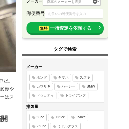
メーカー
郵便番号
一括査定を依頼する
無料
タグで検索
メーカー
ホンダ
ヤマハ
スズキ
売中だ。
カワサキ
ハーレー
BMW
変形や
ドゥカティ
トライアンフ
ーはス
排気量
売開
50cc
125cc
150cc
250cc
ミドルクラス