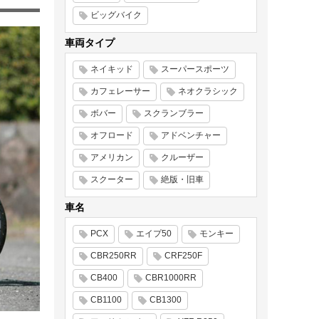
ビッグバイク
車両タイプ
ネイキッド
スーパースポーツ
カフェレーサー
ネオクラシック
ボバー
スクランブラー
オフロード
アドベンチャー
アメリカン
クルーザー
スクーター
絶版・旧車
車名
PCX
エイプ50
モンキー
CBR250RR
CRF250F
CB400
CBR1000RR
CB1100
CB1300