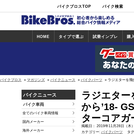
バイクブロスTOP
バイク検索
中古バイ
カタログ検
ショップ検
ク・新車検
索
索
索
HOME
タイプで選ぶ
試乗インプレ
購
スポーツ＆ネ
原付＆ミニバ
アメリカン＆
ビッグスクー
オフロード
試乗インプレ
ホンダ
ヤマハ
スズキ
カワサキ
ハーレー
BMW
トライアンフ
ドゥカティ
購
ホ
ヤ
ス
カ
イキッド
イク
クルーザー
ター
一覧
一
バイクブロス
マガジンズ
バイクニュース
バイクパーツ
ラジエターを飛び石
ラジエター
バイクニュース
から’18- G
バイク車両
全てのバイク車両情報
ターコアガ
国内メーカー
掲載日： 2019年11月28日（木）
海外メーカー
カテゴリー:
バイクパーツ
タグ