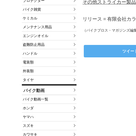
プロテクター
その他ストライカー製品
バイク雑貨
ケミカル
リリース = 有限会社カ
メンテナンス用品
（バイクブロス・マガジンズ編
エンジンオイル
盗難防止用品
ツイー
ハンドル
電装類
外装類
タイヤ
バイク動画
バイク動画一覧
ホンダ
ヤマハ
スズキ
カワサキ