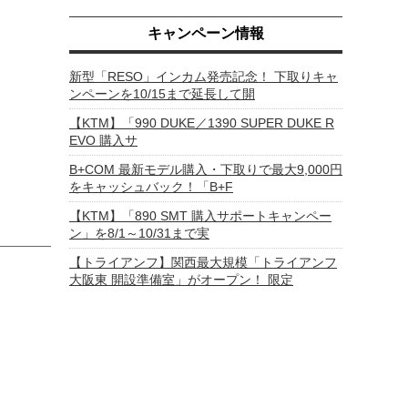
キャンペーン情報
新型「RESO」インカム発売記念！ 下取りキャ
ンペーンを10/15まで延長して開
【KTM】「990 DUKE／1390 SUPER DUKE R
EVO 購入サ
B+COM 最新モデル購入・下取りで最大9,000円
をキャッシュバック！「B+F
【KTM】「890 SMT 購入サポートキャンペー
ン」を8/1～10/31まで実
【トライアンフ】関西最大規模「トライアンフ
大阪東 開設準備室」がオープン！ 限定