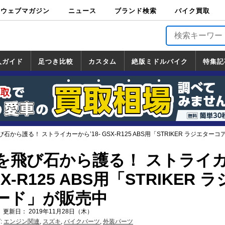
ウェブマガジン
ニュース
ブランド検索
バイク買取
バイクブロス・
原付＆ミニバイ
スポーツ＆ネイ
アメリカン＆ツ
ビッグスクータ
オフロード
バージンハーレ
バージンBMW
バージンドゥカ
バージントライ
ニュース
車両情報
イベント
キャンペ
トピック
バイク用
バイクパ
書籍・
サポート
お知らせ
ブランドを検
ブランドボイ
バイク買取
マガジンズ
ク
キッド
アラー
ー
ー
ティ
アンフ
TOP
ーン
ス
品
ーツ
DVD
索
ス
入ガイド
足つき比較
カスタム
絶版ミドルバイク
特集記
入ガイド
ンダ
マハ
ズキ
ワサキ
カスタム
ホンダ
ヤマハ
スズキ
カワサキ
道の駅調査隊
ツーリング情報局
日本の道50選
国道めぐり
林道ツーリング
絶版ミドルバイク
ホンダ
ヤマハ
スズキ
カワサキ
覧
一覧
一覧
から護る！ ストライカーから’18- GSX-R125 ABS用「STRIKER ラジエタ
を飛び石から護る！ ストライ
SX-R125 ABS用「STRIKER 
ード」が販売中
 更新日： 2019年11月28日（木）
:
エンジン関連
,
スズキ
,
バイクバーツ
,
外装パーツ