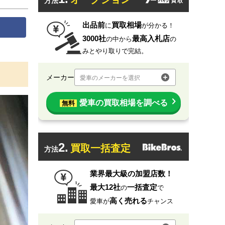
方法
出品前
買取相場
に
が分かる！
3000社
最高入札店
の中から
の
みとやり取りで完結。
メーカー
愛車のメーカーを選択
愛車の買取相場を調べる
無料
2.
買取一括査定
方法
業界最大級の加盟店数！
最大12社
一括査定
の
で
高く売れる
愛車が
チャンス