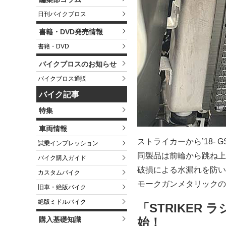
日刊バイクブロス
書籍・DVD発売情報
書籍・DVD
バイクブロスのお知らせ
バイクブロス通販
バイク記事
特集
車両情報
ストライカーから’18- 
試乗インプレッション
同製品は前輪から跳ね上
バイク購入ガイド
破損による水漏れを防い
カスタムバイク
モークガンメタリックのみ
旧車・絶版バイク
絶版ミドルバイク
「STRIKER 
購入基礎知識
始！