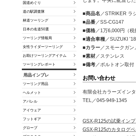
します。中央に配置した 
国道めぐり
道の駅調査隊
■商品名
／STRIKER
林道ツーリング
■品番
／SS-CG147
日本の名道50選
■価格
／1万6,000円（
ツーリング情報局
■適合車種
／SUZUKI ’18
女性ライダーツーリング
■カラー
／スモークガン
■素材
／ステンレス
お助けツーリングアイテム
■備考
／ボルトオン取付
ツーリングレポート
用品インプレ
お問い合わせ
ツーリング用品
有限会社カラーズインタ
ヘルメット
TEL／045-949-1345
アパレル
アイウェア
フットギア
GSX-R125の試乗イ
グローブ
GSX-R125のカタロ