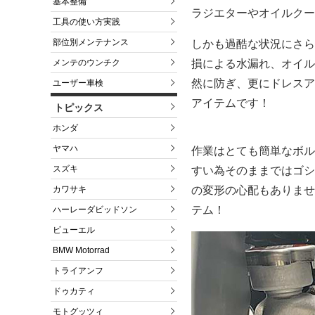
基本整備
ラジエターやオイルクー
工具の使い方実践
部位別メンテナンス
しかも過酷な状況にさら
損による水漏れ、オイル
メンテのウンチク
然に防ぎ、更にドレスア
ユーザー車検
アイテムです！
トピックス
ホンダ
ヤマハ
作業はとても簡単なボル
スズキ
すい為そのままではゴシ
の変形の心配もありませ
カワサキ
テム！
ハーレーダビッドソン
ビューエル
BMW Motorrad
トライアンフ
ドゥカティ
モトグッツィ