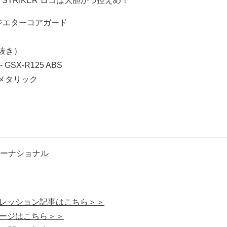
STRIKER ロゴは大胆かつ控えめ！
 ラジエターコアガード
税抜き）
- GSX-R125 ABS
メタリック
ーナショナル
ンプレッション記事はこちら＞＞
グページはこちら＞＞