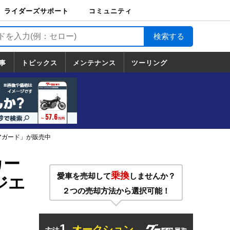
ライダーズサポート
コミュニティ
ライダーズサポート
バイク輸送
バイクガレージライ
バイク車両保険
ロードサービス
バイク試乗
コミュニティ
日記
ツーリング
カスタム
TOP
フ
TOP
事
トピックス
メンテナンス
ツーリング
トピックス
ホンダ
ヤマハ
スズキ
カワサキ
ハーレーダ
BMW
ドゥカティ
トライアン
メンテナンス
基本整備
部位別メンテ
工具の使い方
ツール100選
メンテのうん
一覧
ビッドソン
フ
一覧
ちく
ーコアガード」が販売中
カー
乗換
愛車を売却して
しませんか？
ラジエ
２つの売却方法から選択可能！
1.
オークション