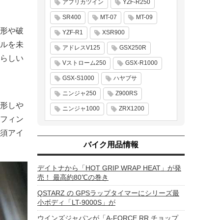
アフリカツイン
YZF-R250
SR400
MT-07
MT-09
形や破
YZF-R1
XSR900
ルを未
アドレスV125
GSX250R
らしい
Vストローム250
GSX-R1000
GSX-S1000
ハヤブサ
ニンジャ250
Z900RS
形しや
ニンジャ1000
ZRX1200
フィン
須アイ
バイク用品情報
デイトナから「HOT GRIP WRAP HEAT」が発
売！ 最高約80℃の巻き
QSTARZ の GPSラップタイマーにシリーズ最
小ボディ「LT-9000S」が
ウインズジャパンが「A-FORCE RR チョップ