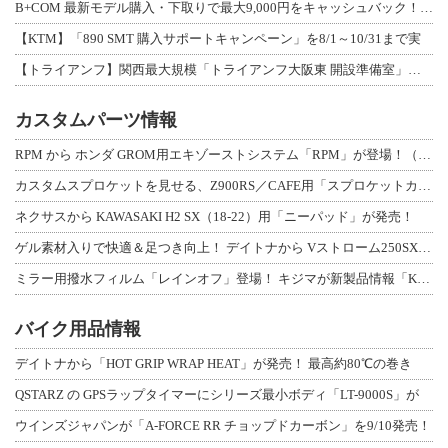
B+COM 最新モデル購入・下取りで最大9,000円をキャッシュバック！「B+F
【KTM】「890 SMT 購入サポートキャンペーン」を8/1～10/31まで実
【トライアンフ】関西最大規模「トライアンフ大阪東 開設準備室」がオープン！ 限定
カスタムパーツ情報
RPM から ホンダ GROM用エキゾーストシステム「RPM」が登場！（動画あり
カスタムスプロケットを見せる、Z900RS／CAFE用「スプロケットカバーフルキ
ネクサスから KAWASAKI H2 SX（18-22）用「ニーパッド」が発売！
ゲル素材入りで快適＆足つき向上！ デイトナから Vストローム250SX用「快適ロ
ミラー用撥水フィルム「レインオフ」登場！ キジマが新製品情報「KIJIMA NE
バイク用品情報
デイトナから「HOT GRIP WRAP HEAT」が発売！ 最高約80℃の巻き
QSTARZ の GPSラップタイマーにシリーズ最小ボディ「LT-9000S」が
ウインズジャパンが「A-FORCE RR チョップドカーボン」を9/10発売！