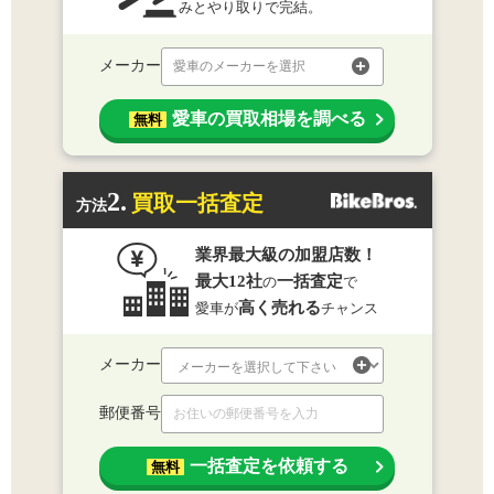
みとやり取りで完結。
メーカー
愛車のメーカーを選択
愛車の買取相場を調べる
無料
2.
買取一括査定
方法
業界最大級の加盟店数！
最大12社
一括査定
の
で
高く売れる
愛車が
チャンス
メーカー
郵便番号
一括査定を依頼する
無料