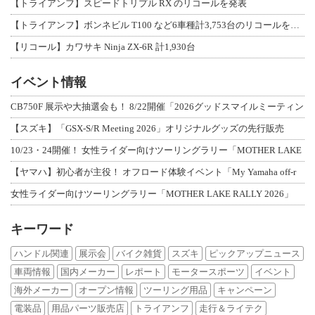
【トライアンフ】スピードトリプル RX のリコールを発表
【トライアンフ】ボンネビル T100 など6車種計3,753台のリコールを発表
【リコール】カワサキ Ninja ZX-6R 計1,930台
イベント情報
CB750F 展示や大抽選会も！ 8/22開催「2026グッドスマイルミーティン
【スズキ】「GSX-S/R Meeting 2026」オリジナルグッズの先行販売
10/23・24開催！ 女性ライダー向けツーリングラリー「MOTHER LAKE
【ヤマハ】初心者が主役！ オフロード体験イベント「My Yamaha off-r
女性ライダー向けツーリングラリー「MOTHER LAKE RALLY 2026」
キーワード
ハンドル関連
展示会
バイク雑貨
スズキ
ピックアップニュース
車両情報
国内メーカー
レポート
モータースポーツ
イベント
海外メーカー
オープン情報
ツーリング用品
キャンペーン
電装品
用品パーツ販売店
トライアンフ
走行＆ライテク