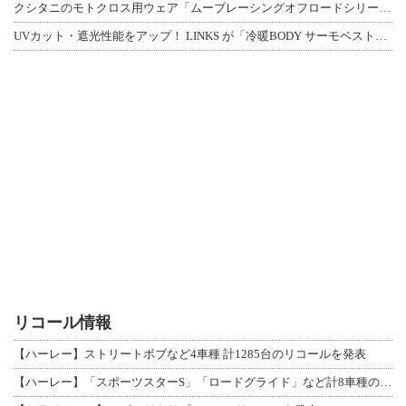
クシタニのモトクロス用ウェア「ムーブレーシングオフロードシリーズ」3アイテムが登
UVカット・遮光性能をアップ！ LINKS が「冷暖BODY サーモベスト」改良
リコール情報
【ハーレー】ストリートボブなど4車種 計1285台のリコールを発表
【ハーレー】「スポーツスターS」「ロードグライド」など計8車種のリコールを発表