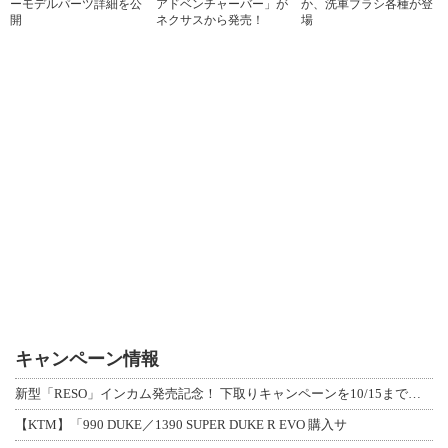
ーモデルパーツ詳細を公
アドベンチャーバー」が
か、洗車ブラシ各種が登
開
ネクサスから発売！
場
キャンペーン情報
新型「RESO」インカム発売記念！ 下取りキャンペーンを10/15まで延長して開
【KTM】「990 DUKE／1390 SUPER DUKE R EVO 購入サ