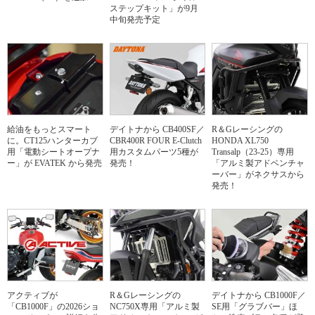
ステップキット」が9月
中旬発売予定
給油をもっとスマート
デイトナから CB400SF／
R＆Gレーシングの
に。CT125ハンターカブ
CBR400R FOUR E-Clutch
HONDA XL750
用「電動シートオープナ
用カスタムパーツ5種が
Transalp（23-25）専用
ー」が EVATEK から発売
発売！
「アルミ製アドベンチャ
ーバー」がネクサスから
発売！
アクティブが
R＆Gレーシングの
デイトナから CB1000F／
「CB1000F」の2026ショ
NC750X専用「アルミ製
SE用「グラブバー」ほ