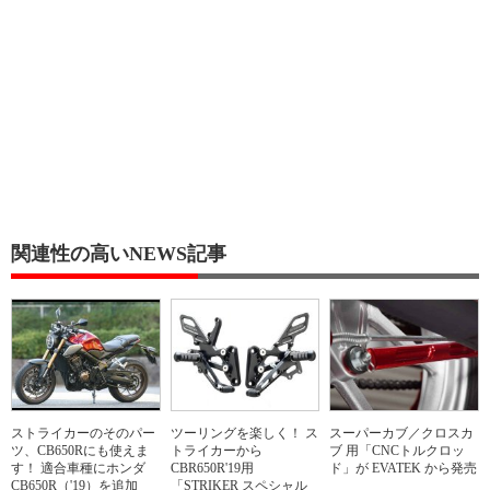
関連性の高いNEWS記事
ストライカーのそのパー
ツーリングを楽しく！ ス
スーパーカブ／クロスカ
ツ、CB650Rにも使えま
トライカーから
ブ 用「CNCトルクロッ
す！ 適合車種にホンダ
CBR650R'19用
ド」が EVATEK から発売
CB650R（'19）を追加
「STRIKER スペシャル