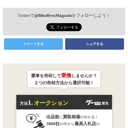
Twitterで
@BikeBrosMagazin
をフォローしよう！
ツイートする
シェアする
乗換
愛車を売却して
しませんか？
２つの売却方法から選択可能！
1.
オークション
方法
出品前
買取相場
に
が分かる！
3000社
最高入札店
の中から
の