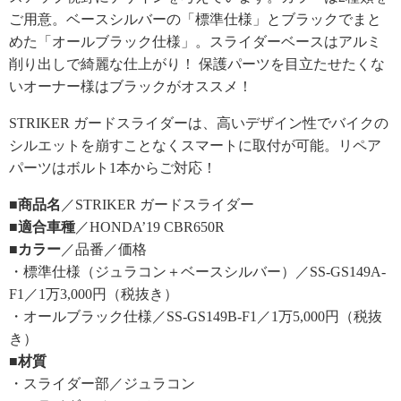
ご用意。ベースシルバーの「標準仕様」とブラックでまと
めた「オールブラック仕様」。スライダーベースはアルミ
削り出しで綺麗な仕上がり！ 保護パーツを目立たせたくな
いオーナー様はブラックがオススメ！
STRIKER ガードスライダーは、高いデザイン性でバイクの
シルエットを崩すことなくスマートに取付が可能。リペア
パーツはボルト1本からご対応！
■商品名
／STRIKER ガードスライダー
■適合車種
／HONDA’19 CBR650R
■カラー
／品番／価格
・標準仕様（ジュラコン＋ベースシルバー）／SS-GS149A-
F1／1万3,000円（税抜き）
・オールブラック仕様／SS-GS149B-F1／1万5,000円（税抜
き）
■材質
・スライダー部／ジュラコン