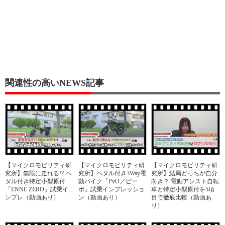
関連性の高いNEWS記事
【マイクロモビリティ研
【マイクロモビリティ研
【マイクロモビリティ研
究所】無限に走れる!? ペ
究所】ペダル付き3Way電
究所】結局どっちが自分
ダル付き特定小型原付
動バイク「PvO／ピー
向き？ 電動アシスト自転
「ENNE ZERO」試乗イ
ボ」試乗インプレッショ
車と特定小型原付を5項
ンプレ（動画あり）
ン（動画あり）
目で徹底比較（動画あ
り）