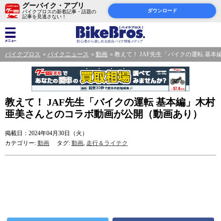
グーバイク・アプリ
ダウンロード
バイクブロスの新着記事・話題の
記事を見逃さない！
バイクブロス
バイクニュース
動画
教えて！ JAF先生「バイクの運転 基
教えて！ JAF先生「バイクの運転 基本編」木村
亜美さんとのコラボ動画が公開（動画あり）
掲載日：2024年04月30日（火）
カテゴリー:
動画
タグ:
動画
,
走行＆ライテク