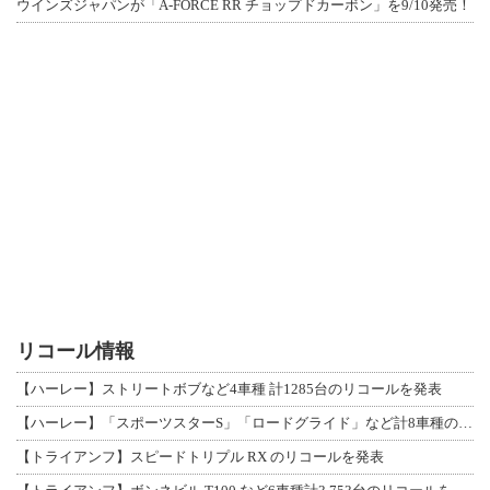
ウインズジャパンが「A-FORCE RR チョップドカーボン」を9/10発売！
リコール情報
【ハーレー】ストリートボブなど4車種 計1285台のリコールを発表
【ハーレー】「スポーツスターS」「ロードグライド」など計8車種のリコールを発表
【トライアンフ】スピードトリプル RX のリコールを発表