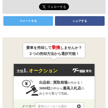
ツイートする
シェアする
乗換
愛車を売却して
しませんか？
２つの売却方法から選択可能！
1.
オークション
方法
出品前
買取相場
に
が分かる！
3000社
最高入札店
の中から
の
みとやり取りで完結。
メーカー
愛車のメーカーを選択