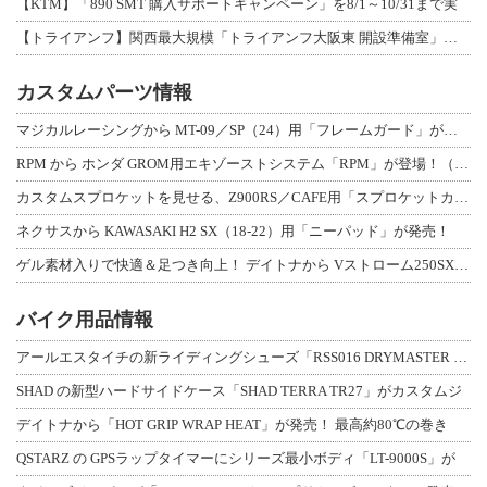
【KTM】「890 SMT 購入サポートキャンペーン」を8/1～10/31まで実
【トライアンフ】関西最大規模「トライアンフ大阪東 開設準備室」がオープン！ 限定
カスタムパーツ情報
マジカルレーシングから MT-09／SP（24）用「フレームガード」が登場！
RPM から ホンダ GROM用エキゾーストシステム「RPM」が登場！（動画あり
カスタムスプロケットを見せる、Z900RS／CAFE用「スプロケットカバーフルキ
ネクサスから KAWASAKI H2 SX（18-22）用「ニーパッド」が発売！
ゲル素材入りで快適＆足つき向上！ デイトナから Vストローム250SX用「快適ロ
バイク用品情報
アールエスタイチの新ライディングシューズ「RSS016 DRYMASTER スト
SHAD の新型ハードサイドケース「SHAD TERRA TR27」がカスタムジ
デイトナから「HOT GRIP WRAP HEAT」が発売！ 最高約80℃の巻き
QSTARZ の GPSラップタイマーにシリーズ最小ボディ「LT-9000S」が