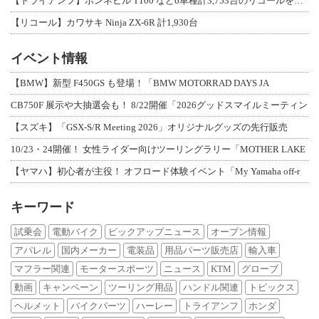
【トライアンフ】ボンネビル T100 など6車種計3,753台のリコールを発表
【リコール】カワサキ Ninja ZX-6R 計1,930台
イベント情報
【BMW】新型 F450GS も登場！「BMW MOTORRAD DAYS JA
CB750F 展示や大抽選会も！ 8/22開催「2026グッドスマイルミーティン
【スズキ】「GSX-S/R Meeting 2026」オリジナルグッズの先行販売
10/23・24開催！ 女性ライダー向けツーリングラリー「MOTHER LAKE
【ヤマハ】初心者が主役！ オフロード体験イベント「My Yamaha off-r
キーワード
試乗会
電動バイク
ピックアップニュース
オープン情報
アパレル
国内メーカー
電装品
用品パーツ販売店
輸入車
マフラー関連
モータースポーツ
ニュース
KTM
グローブ
動画
キャンペーン
ツーリング用品
ハンドル関連
トピックス
ヘルメット
バイクパーツ
ハーレー
トライアンフ
ホンダ