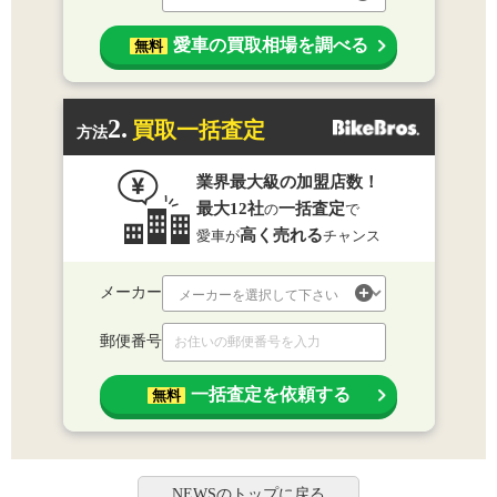
愛車の買取相場を調べる
無料
2.
買取一括査定
方法
業界最大級の加盟店数！
最大12社
一括査定
の
で
高く売れる
愛車が
チャンス
メーカー
郵便番号
一括査定を依頼する
無料
NEWSのトップに戻る