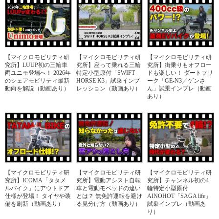
【マイクロモビリティ研
【マイクロモビリティ研
【マイクロモビリティ研
究所】LUUP初の三輪車
究所】座って乗れる三輪
究所】街乗りもオフロー
両ユニモ登場へ！ 2026年
特定小型原付「SWIFT
ドも楽しい！ ダートフリ
のシェアモビリティ最新
HORSE K3」試乗インプ
ーク「GE-N3／ゲンさ
動向を解説（動画あり）
レッション（動画あり）
ん」試乗インプレ（動画
あり）
【マイクロモビリティ研
【マイクロモビリティ研
【マイクロモビリティ研
究所】ICOMA「タタメ
究所】電動アシスト自転
究所】チャンネル初の4
ルバイク」にアウトドア
車と電動モペッドの違い
輪特定小型原付
仕様が登場！ タイヤや装
とは？ 無免許運転を避け
AINOHOT「SAGA life」
備を刷新（動画あり）
る見分け方（動画あり）
試乗インプレ（動画あ
り）