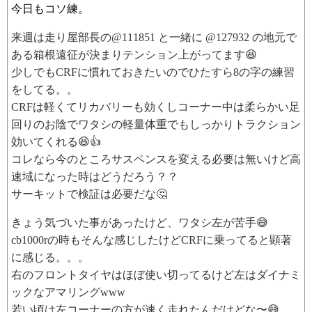
今日もコソ練。
来週は走り屋部長の@111851 と一緒に @127932 の地元で
ある箱根遠征が決まりテンション上がってます😆
少しでもCRFに慣れておきたいのでひたすら8の字の練習
をしてる。。
CRFは軽くてリカバリーも効くしコーナー中は柔らかい足
回りのお陰でワタシの軽量体重でもしっかりトラクション
効いてくれる😆👍
コレなら今のところサスペンスを変える必要は無いけど高
速域になった時はどうだろう？？
サーキットで検証は必要だな🤔
きょう気づいた事があったけど、ワタシ左が苦手😅
cb1000rの時もそんな感じしたけどCRFに乗ってると顕著
に感じる。。。
右のフロントタイヤはほぼ使い切ってるけど左はダイナミ
ックなアマリングwww
若い頃は左コーナーの方が速く走れたんだけどな〜😅