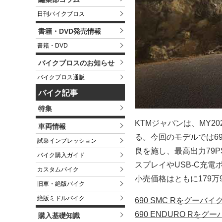
日刊バイクブロス
書籍・DVD発売情報
書籍・DVD
バイクブロスのお知らせ
バイクブロス通販
バイク記事
特集
KTMジャパンは、MY20
車両情報
る。今回のモデルでは69
試乗インプレッション
良を施し、最高出力79P
バイク購入ガイド
スプレイやUSB-C充
カスタムバイク
小売価格はともに179万9
旧車・絶版バイク
絶版ミドルバイク
690 SMC Rをグーバ
690 ENDURO Rを
購入基礎知識