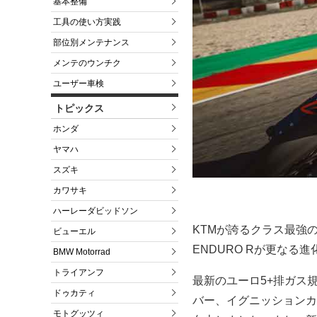
基本整備
工具の使い方実践
部位別メンテナンス
メンテのウンチク
ユーザー車検
トピックス
ホンダ
ヤマハ
スズキ
カワサキ
ハーレーダビッドソン
KTMが誇るクラス最強のビ
ビューエル
ENDURO Rが更なる
BMW Motorrad
トライアンフ
最新のユーロ5+排ガス規
ドゥカティ
バー、イグニッションカ
モトグッツィ