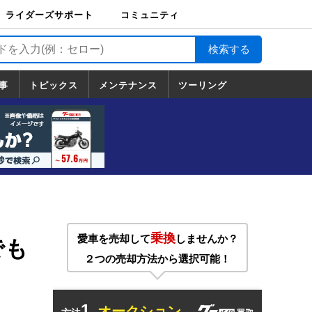
ライダーズサポート
コミュニティ
ライダーズサポート
バイク輸送
バイクガレージライ
バイク車両保険
ロードサービス
バイク試乗
コミュニティ
日記
ツーリング
カスタム
TOP
フ
TOP
事
トピックス
メンテナンス
ツーリング
トピックス
ホンダ
ヤマハ
スズキ
カワサキ
ハーレーダ
BMW
ドゥカティ
トライアン
メンテナンス
基本整備
部位別メンテ
工具の使い方
ツール100選
メンテのうん
一覧
ビッドソン
フ
一覧
ちく
乗換
愛車を売却して
しませんか？
でも
２つの売却方法から選択可能！
1.
オークション