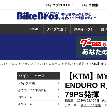
バイクブロスTOP
バイク検索
中古バイ
カタログ検
ショップ検
ク・新車検
索
索
索
HOME
タイプで選ぶ
試乗インプレ
購
スポーツ＆ネ
原付＆ミニバ
アメリカン＆
ビッグスクー
オフロード
試乗インプレ
ホンダ
ヤマハ
スズキ
カワサキ
ハーレー
BMW
トライアンフ
ドゥカティ
購
ホ
ヤ
ス
カ
イキッド
イク
クルーザー
ター
一覧
一
バイクブロス
マガジンズ
バイクニュース
新型バイク速報
【KTM】MY2
【KTM】MY2
バイクニュース
ENDURO
バイク車両
全てのバイク車両情報
79PS発揮
国内メーカー
掲載日： 2026年02月24日（火）
海外メーカー
カテゴリー:
新型バイク速報
タ