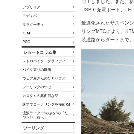
向上しました。また、新
アプリリア
USB-C充電ポート、
アディバ
最適化されたサスペンシ
マラグーティ
リングMTCにより、KTM 
KTM
装道路からダートまで、
PGO
ショートコラム集
レトロバイク・グラフティ
バイク乗りの勘所
ウェア屋さんのひとりごと
ツーリングのつぼ
カスタムの真面目な話
医学でコーナリングを極める!
流浪ライター“のぶを”の『た
びたび、旅へ』
ツーリング