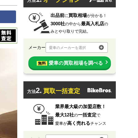
方法
出品前
買取相場
に
が分かる！
3000社
最高入札店
の中から
の
みとやり取りで完結。
メーカー
愛車のメーカーを選択
愛車の買取相場を調べる
無料
2.
買取一括査定
方法
業界最大級の加盟店数！
最大12社
一括査定
の
で
高く売れる
愛車が
チャンス