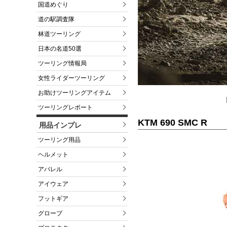
国道めぐり
道の駅調査隊
林道ツーリング
日本の名道50選
ツーリング情報局
女性ライダーツーリング
お助けツーリングアイテム
ツーリングレポート
KTM 690 SMC R
用品インプレ
ツーリング用品
ヘルメット
アパレル
アイウェア
フットギア
グローブ