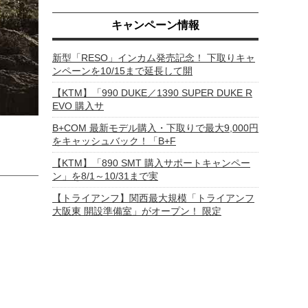
キャンペーン情報
新型「RESO」インカム発売記念！ 下取りキャ
ンペーンを10/15まで延長して開
【KTM】「990 DUKE／1390 SUPER DUKE R
EVO 購入サ
B+COM 最新モデル購入・下取りで最大9,000円
をキャッシュバック！「B+F
【KTM】「890 SMT 購入サポートキャンペー
ン」を8/1～10/31まで実
【トライアンフ】関西最大規模「トライアンフ
大阪東 開設準備室」がオープン！ 限定