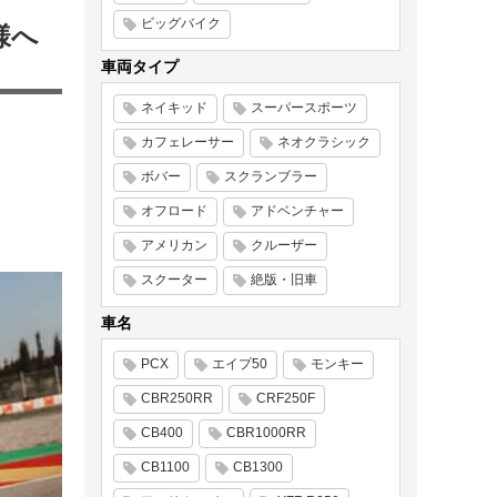
ビッグバイク
仕様へ
車両タイプ
ネイキッド
スーパースポーツ
カフェレーサー
ネオクラシック
ボバー
スクランブラー
、
オフロード
アドベンチャー
アメリカン
クルーザー
スクーター
絶版・旧車
車名
PCX
エイプ50
モンキー
CBR250RR
CRF250F
CB400
CBR1000RR
CB1100
CB1300