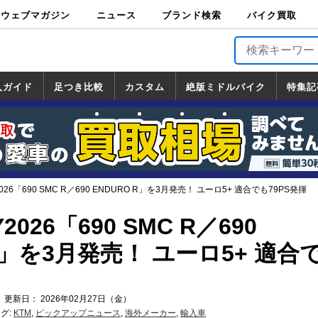
ウェブマガジン
ニュース
ブランド検索
バイク買取
バイクブロス・
原付＆ミニバイ
スポーツ＆ネイ
アメリカン＆ツ
ビッグスクータ
オフロード
バージンハーレ
バージンBMW
バージンドゥカ
バージントライ
ニュース
車両情報
イベント
キャンペ
トピック
バイク用
バイクパ
書籍・
サポート
お知らせ
ブランドを検
ブランドボイ
バイク買取
マガジンズ
ク
キッド
アラー
ー
ー
ティ
アンフ
TOP
ーン
ス
品
ーツ
DVD
索
ス
入ガイド
足つき比較
カスタム
絶版ミドルバイク
特集記
入ガイド
ンダ
マハ
ズキ
ワサキ
カスタム
ホンダ
ヤマハ
スズキ
カワサキ
道の駅調査隊
ツーリング情報局
日本の道50選
国道めぐり
林道ツーリング
絶版ミドルバイク
ホンダ
ヤマハ
スズキ
カワサキ
覧
一覧
一覧
026「690 SMC R／690 ENDURO R」を3月発売！ ユーロ5+ 適合でも79PS発揮
026「690 SMC R／690
 R」を3月発売！ ユーロ5+ 適合
 更新日： 2026年02月27日（金）
グ:
KTM
,
ピックアップニュース
,
海外メーカー
,
輸入車