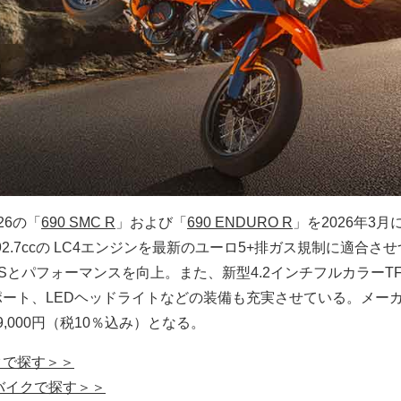
26の「
690 SMC R
」および「
690 ENDURO R
」を2026年3月
2.7ccの LC4エンジンを最新のユーロ5+排ガス規制に適合さ
Sとパフォーマンスを向上。また、新型4.2インチフルカラーT
電ポート、LEDヘッドライトなどの装備も充実させている。メー
,000円（税10％込み）となる。
イクで探す＞＞
グーバイクで探す＞＞