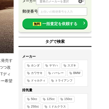
メーカー
郵便番号
一括査定を依頼する
無料
タグで検索
メーカー
に発売す
ホンダ
ヤマハ
スズキ
せつつ改
カワサキ
ハーレー
BMW
FTディ
カー希望
ドゥカティ
トライアンフ
排気量
50cc
125cc
150cc
250cc
ミドルクラス