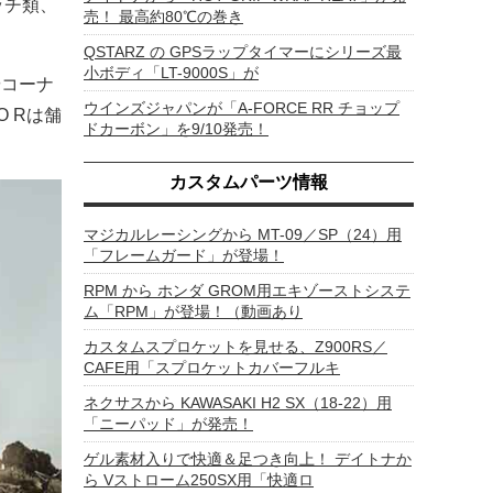
ッチ類、
売！ 最高約80℃の巻き
QSTARZ の GPSラップタイマーにシリーズ最
小ボディ「LT-9000S」が
やコーナ
ウインズジャパンが「A-FORCE RR チョップ
O Rは舗
ドカーボン」を9/10発売！
カスタムパーツ情報
マジカルレーシングから MT-09／SP（24）用
「フレームガード」が登場！
RPM から ホンダ GROM用エキゾーストシステ
ム「RPM」が登場！（動画あり
カスタムスプロケットを見せる、Z900RS／
CAFE用「スプロケットカバーフルキ
ネクサスから KAWASAKI H2 SX（18-22）用
「ニーパッド」が発売！
ゲル素材入りで快適＆足つき向上！ デイトナか
ら Vストローム250SX用「快適ロ