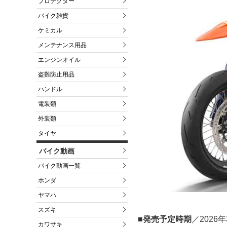
プロテクター
バイク雑貨
ケミカル
メンテナンス用品
エンジンオイル
盗難防止用品
ハンドル
電装類
外装類
タイヤ
バイク動画
バイク動画一覧
ホンダ
ヤマハ
スズキ
■発売予定時期
／2026年
カワサキ