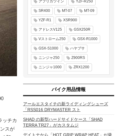
アフリカツイン
YZF-R250
SR400
MT-07
MT-09
YZF-R1
XSR900
アドレスV125
GSX250R
Vストローム250
GSX-R1000
GSX-S1000
ハヤブサ
ニンジャ250
Z900RS
ニンジャ1000
ZRX1200
バイク用品情報
0
アールエスタイチの新ライディングシューズ
「RSS016 DRYMASTER スト
SHAD の新型ハードサイドケース「SHAD
ラッチカ
TERRA TR27」がカスタムジ
ンスが
デイトナから「HOT GRIP WRAP HEAT」が発