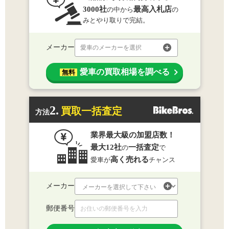
3000社
最高入札店
の中から
の
みとやり取りで完結。
メーカー
愛車のメーカーを選択
愛車の買取相場を調べる
無料
2.
買取一括査定
方法
業界最大級の加盟店数！
最大12社
一括査定
の
で
高く売れる
愛車が
チャンス
メーカー
郵便番号