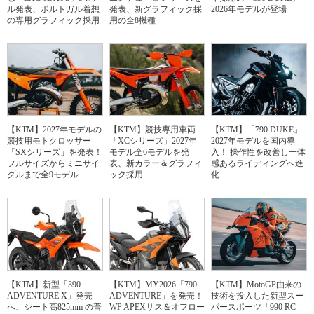
ル発表、ポルトガル着想
発表、新グラフィック採
2026年モデルが登場
の専用グラフィック採用
用の全8機種
【KTM】2027年モデルの
【KTM】競技専用車両
【KTM】「790 DUKE」
競技用モトクロッサー
「XCシリーズ」2027年
2027年モデルを国内導
「SXシリーズ」を発表！
モデル全6モデルを発
入！ 操作性を改善し一体
フルサイズからミニサイ
表、新カラー＆グラフィ
感あるライディングへ進
クルまで全9モデル
ック採用
化
【KTM】新型「390
【KTM】MY2026「790
【KTM】MotoGP由来の
ADVENTURE X」発売
ADVENTURE」を発売！
技術を投入した新型スー
へ、シート高825mm の普
WP APEXサス＆オフロー
パースポーツ「990 RC