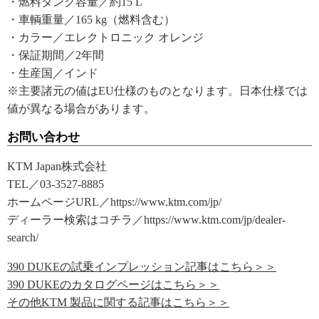
・燃料タンク容量／約15 L
・車輌重量／165 kg（燃料含む）
・カラー／エレクトロニック オレンジ
・保証期間／2年間
・生産国／インド
※主要諸元の値はEU仕様のものとなります。日本仕様では
値が異なる場合があります。
お問い合わせ
KTM Japan株式会社
TEL／03-3527-8885
ホームページURL／https://www.ktm.com/jp/
ディーラー検索はコチラ／https://www.ktm.com/jp/dealer-
search/
390 DUKEの試乗インプレッション記事はこちら＞＞
390 DUKEのカタログページはこちら＞＞
その他KTM 製品に関する記事はこちら＞＞