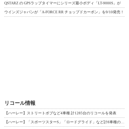
QSTARZ の GPSラップタイマーにシリーズ最小ボディ「LT-9000S」が
ウインズジャパンが「A-FORCE RR チョップドカーボン」を9/10発売！
リコール情報
【ハーレー】ストリートボブなど4車種 計1285台のリコールを発表
【ハーレー】「スポーツスターS」「ロードグライド」など計8車種のリコールを発表