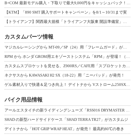
B+COM 最新モデル購入・下取りで最大9,000円をキャッシュバック！「B+F
【KTM】「890 SMT 購入サポートキャンペーン」を8/1～10/31まで実
【トライアンフ】関西最大規模「トライアンフ大阪東 開設準備室」がオープン！ 限定
カスタムパーツ情報
マジカルレーシングから MT-09／SP（24）用「フレームガード」が登場！
RPM から ホンダ GROM用エキゾーストシステム「RPM」が登場！（動画あり
カスタムスプロケットを見せる、Z900RS／CAFE用「スプロケットカバーフルキ
ネクサスから KAWASAKI H2 SX（18-22）用「ニーパッド」が発売！
ゲル素材入りで快適＆足つき向上！ デイトナから Vストローム250SX用「快適ロ
バイク用品情報
アールエスタイチの新ライディングシューズ「RSS016 DRYMASTER スト
SHAD の新型ハードサイドケース「SHAD TERRA TR27」がカスタムジ
デイトナから「HOT GRIP WRAP HEAT」が発売！ 最高約80℃の巻き