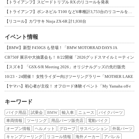
【トライアンフ】スピードトリプル RX のリコールを発表
【トライアンフ】ボンネビル T100 など6車種計3,753台のリコールを発表
【リコール】カワサキ Ninja ZX-6R 計1,930台
イベント情報
【BMW】新型 F450GS も登場！「BMW MOTORRAD DAYS JA
CB750F 展示や大抽選会も！ 8/22開催「2026グッドスマイルミーティン
【スズキ】「GSX-S/R Meeting 2026」オリジナルグッズの先行販売
10/23・24開催！ 女性ライダー向けツーリングラリー「MOTHER LAKE
【ヤマハ】初心者が主役！ オフロード体験イベント「My Yamaha off-r
キーワード
バイク用品
試乗会
BMW
輸入車
ニュース
バイクパーツ
車両情報
ツーリング
用品パーツ販売店
電動バイク
オープン情報
ヘルメット
グローブ
サスペンション
外装パーツ
キャンプツーリング
リコール情報
海外メーカー
アパレル