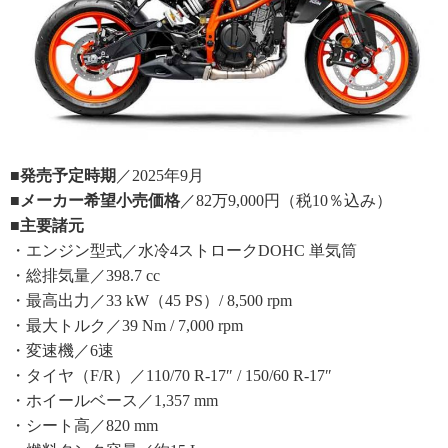
■発売予定時期
／2025年9月
■メーカー希望小売価格
／82万9,000円（税10％込み）
■主要諸元
・エンジン型式／水冷4ストロークDOHC 単気筒
・総排気量／398.7 cc
・最高出力／33 kW（45 PS）/ 8,500 rpm
・最大トルク／39 Nm / 7,000 rpm
・変速機／6速
・タイヤ（F/R）／110/70 R-17″ / 150/60 R-17″
・ホイールベース／1,357 mm
・シート高／820 mm