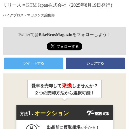
リリース = KTM Japan株式会社（2025年8月19日発行）
バイクブロス・マガジンズ編集部
Twitterで
@BikeBrosMagazin
をフォローしよう！
ツイートする
シェアする
乗換
愛車を売却して
しませんか？
２つの売却方法から選択可能！
1.
オークション
方法
出品前
買取相場
に
が分かる！