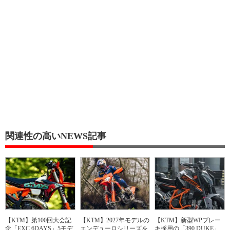
関連性の高いNEWS記事
【KTM】第100回大会記
【KTM】2027年モデルの
【KTM】新型WPブレー
念「EXC 6DAYS」5モデ
エンデューロシリーズを
キ採用の「390 DUKE」