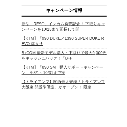
キャンペーン情報
新型「RESO」インカム発売記念！ 下取りキャ
ンペーンを10/15まで延長して開
【KTM】「990 DUKE／1390 SUPER DUKE R
EVO 購入サ
B+COM 最新モデル購入・下取りで最大9,000円
をキャッシュバック！「B+F
【KTM】「890 SMT 購入サポートキャンペー
ン」を8/1～10/31まで実
【トライアンフ】関西最大規模「トライアンフ
大阪東 開設準備室」がオープン！ 限定
。