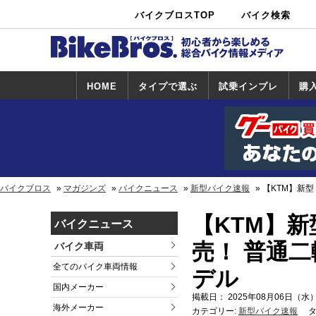
バイクブロスTOP
バイク検索
中古バイ
カタログ検
ショップ検
ク・新車検
索
索
索
HOME
タイプで選ぶ
試乗インプレ
購
スポーツ＆ネ
原付＆ミニバ
アメリカン＆
ビッグスクー
オフロード
試乗インプレ
ホンダ
ヤマハ
スズキ
カワサキ
ハーレー
BMW
トライアンフ
ドゥカティ
購
ホ
ヤ
ス
カ
イキッド
イク
クルーザー
ター
一覧
一
バイクブロス
マガジンズ
バイクニュース
新型バイク速報
【KTM】新型
【KTM】新型
バイクニュース
売！ 普通
バイク車両
全てのバイク車両情報
デル
国内メーカー
掲載日： 2025年08月06日（水）
海外メーカー
カテゴリー:
新型バイク速報
タ