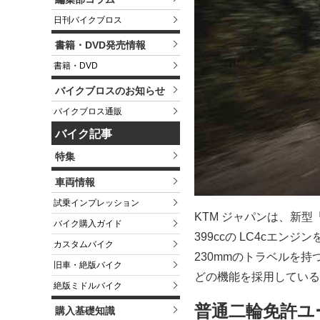
日刊バイクブロス
書籍・DVD発売情報
書籍・DVD
バイクブロスのお知らせ
バイクブロス通販
バイク記事
特集
車両情報
試乗インプレッション
KTM ジャパンは、新型
バイク購入ガイド
399ccの LC4cエ
カスタムバイク
230mmのトラベルを
旧車・絶版バイク
どの機能を採用している。
絶版ミドルバイク
普通二輪免許ユー
購入基礎知識