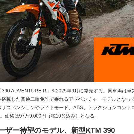
「
390 ADVENTURE R
」を2025年9月に発売する。同車両は単
ンジンを搭載した普通二輪免許で乗れるアドベンチャーモデルとなっ
持つサスペンションやライドモード、ABS、トラクションコント
価格は97万9,000円（税10％込み）となる。
ザー待望のモデル、新型KTM 390