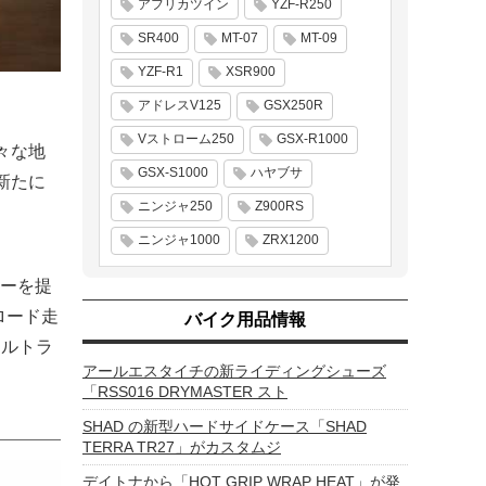
アフリカツイン
YZF-R250
SR400
MT-07
MT-09
YZF-R1
XSR900
アドレスV125
GSX250R
Vストローム250
GSX-R1000
々な地
GSX-S1000
ハヤブサ
が新たに
ニンジャ250
Z900RS
ニンジャ1000
ZRX1200
ーを提
ロード走
バイク用品情報
クルトラ
アールエスタイチの新ライディングシューズ
「RSS016 DRYMASTER スト
SHAD の新型ハードサイドケース「SHAD
TERRA TR27」がカスタムジ
デイトナから「HOT GRIP WRAP HEAT」が発