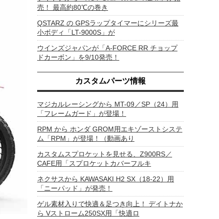
売！ 最高約80℃の巻き
QSTARZ の GPSラップタイマーにシリーズ最
小ボディ「LT-9000S」が
ウインズジャパンが「A-FORCE RR チョップ
ドカーボン」を9/10発売！
カスタムパーツ情報
マジカルレーシングから MT-09／SP（24）用
「フレームガード」が登場！
RPM から ホンダ GROM用エキゾーストシステ
ム「RPM」が登場！（動画あり
カスタムスプロケットを見せる、Z900RS／
CAFE用「スプロケットカバーフルキ
ネクサスから KAWASAKI H2 SX（18-22）用
「ニーパッド」が発売！
ゲル素材入りで快適＆足つき向上！ デイトナか
ら Vストローム250SX用「快適ロ