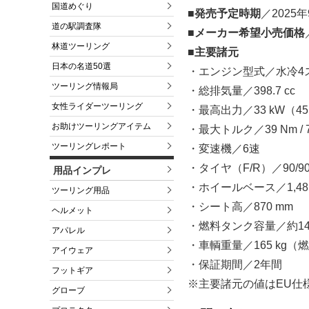
国道めぐり
■発売予定時期
／2025年
道の駅調査隊
■メーカー希望小売価格
林道ツーリング
■主要諸元
日本の名道50選
・エンジン型式／水冷4ス
ツーリング情報局
・総排気量／398.7 cc
女性ライダーツーリング
・最高出力／33 kW（45 PS
お助けツーリングアイテム
・最大トルク／39 Nm / 7,
ツーリングレポート
・変速機／6速
・タイヤ（F/R）／90/90 R-2
用品インプレ
・ホイールベース／1,48
ツーリング用品
・シート高／870 mm
ヘルメット
・燃料タンク容量／約14
アパレル
・車輌重量／165 kg（
アイウェア
・保証期間／2年間
フットギア
※主要諸元の値はEU仕
グローブ