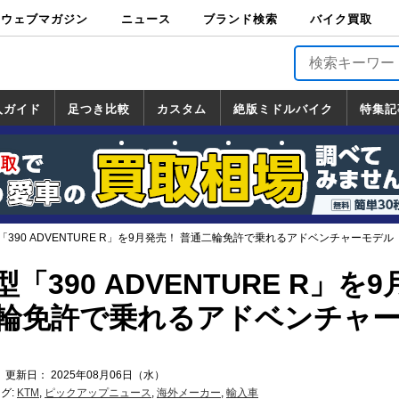
ウェブマガジン
ニュース
ブランド検索
バイク買取
バイクブロス・
原付＆ミニバイ
スポーツ＆ネイ
アメリカン＆ツ
ビッグスクータ
オフロード
バージンハーレ
バージンBMW
バージンドゥカ
バージントライ
ニュース
車両情報
イベント
キャンペ
トピック
バイク用
バイクパ
書籍・
サポート
お知らせ
ブランドを検
ブランドボイ
バイク買取
マガジンズ
ク
キッド
アラー
ー
ー
ティ
アンフ
TOP
ーン
ス
品
ーツ
DVD
索
ス
入ガイド
足つき比較
カスタム
絶版ミドルバイク
特集記
入ガイド
ンダ
マハ
ズキ
ワサキ
カスタム
ホンダ
ヤマハ
スズキ
カワサキ
道の駅調査隊
ツーリング情報局
日本の道50選
国道めぐり
林道ツーリング
絶版ミドルバイク
ホンダ
ヤマハ
スズキ
カワサキ
覧
一覧
一覧
「390 ADVENTURE R」を9月発売！ 普通二輪免許で乗れるアドベンチャーモデル
「390 ADVENTURE R」を9
二輪免許で乗れるアドベンチャ
 更新日： 2025年08月06日（水）
グ:
KTM
,
ピックアップニュース
,
海外メーカー
,
輸入車