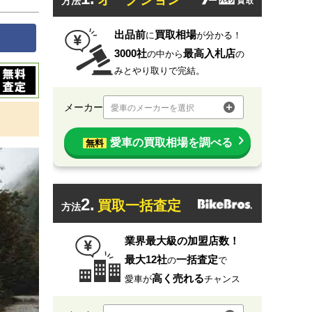
方法
出品前
買取相場
に
が分かる！
3000社
最高入札店
の中から
の
みとやり取りで完結。
メーカー
愛車のメーカーを選択
愛車の買取相場を調べる
無料
2.
買取一括査定
方法
業界最大級の加盟店数！
最大12社
一括査定
の
で
高く売れる
愛車が
チャンス