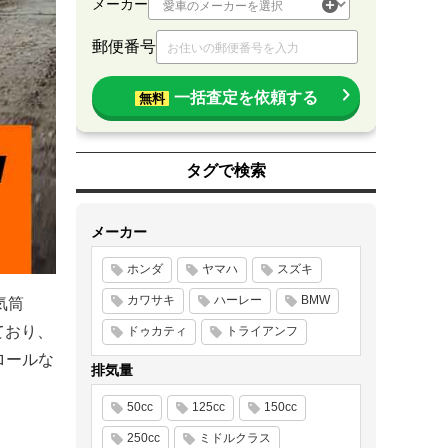
メーカー
郵便番号
一括査定を依頼する
無料
タグで検索
メーカー
ホンダ
ヤマハ
スズキ
カワサキ
ハーレー
BMW
気筒
ており、
ドゥカティ
トライアンフ
ロールな
排気量
50cc
125cc
150cc
250cc
ミドルクラス