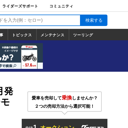
ライダーズサポート
コミュニティ
ライダーズサポート
バイク輸送
バイクガレージライ
バイク車両保険
ロードサービス
バイク試乗
コミュニティ
日記
ツーリング
カスタム
TOP
フ
TOP
事
トピックス
メンテナンス
ツーリング
トピックス
ホンダ
ヤマハ
スズキ
カワサキ
ハーレーダ
BMW
ドゥカティ
トライアン
メンテナンス
基本整備
部位別メンテ
工具の使い方
ツール100選
メンテのうん
一覧
ビッドソン
フ
一覧
ちく
月発
乗換
愛車を売却して
しませんか？
ーモ
２つの売却方法から選択可能！
1.
オークション