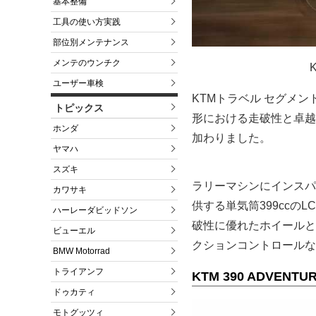
基本整備
工具の使い方実践
部位別メンテナンス
メンテのウンチク
ユーザー車検
KTMトラベル セグメ
トピックス
形における走破性と卓越し
ホンダ
加わりました。
ヤマハ
スズキ
ラリーマシンにインスパ
カワサキ
供する単気筒399ccの
ハーレーダビッドソン
破性に優れたホイールと
ビューエル
クションコントロールな
BMW Motorrad
トライアンフ
KTM 390 ADVENTUR
ドゥカティ
モトグッツィ