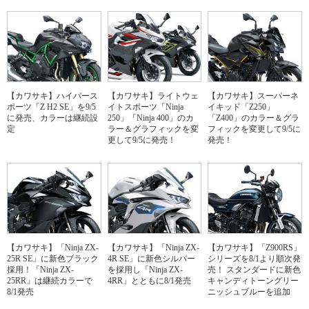
【カワサキ】ハイパース
【カワサキ】ライトウェ
【カワサキ】スーパーネ
ポーツ「Z H2 SE」を9/5
イトスポーツ「Ninja
イキッド「Z250」
に発売、カラーは継続設
250」「Ninja 400」のカ
「Z400」のカラー＆グラ
定
ラー＆グラフィックを変
フィックを変更して9/5に
更して9/5に発売！
発売！
【カワサキ】「Ninja ZX-
【カワサキ】「Ninja ZX-
【カワサキ】「Z900RS」
25R SE」に新色ブラック
4R SE」に新色シルバー
シリーズを8/1より順次発
採用！「Ninja ZX-
を採用し「Ninja ZX-
売！ スタンダードに新色
25RR」は継続カラーで
4RR」とともに8/1発売
キャンディトーングリー
8/1発売
ニッシュブルーを追加