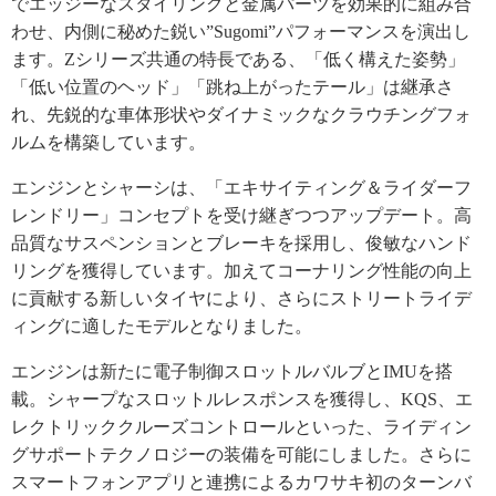
でエッジーなスタイリングと金属パーツを効果的に組み合
わせ、内側に秘めた鋭い”Sugomi”パフォーマンスを演出し
ます。Zシリーズ共通の特長である、「低く構えた姿勢」
「低い位置のヘッド」「跳ね上がったテール」は継承さ
れ、先鋭的な車体形状やダイナミックなクラウチングフォ
ルムを構築しています。
エンジンとシャーシは、「エキサイティング＆ライダーフ
レンドリー」コンセプトを受け継ぎつつアップデート。高
品質なサスペンションとブレーキを採用し、俊敏なハンド
リングを獲得しています。加えてコーナリング性能の向上
に貢献する新しいタイヤにより、さらにストリートライデ
ィングに適したモデルとなりました。
エンジンは新たに電子制御スロットルバルブとIMUを搭
載。シャープなスロットルレスポンスを獲得し、KQS、エ
レクトリッククルーズコントロールといった、ライディン
グサポートテクノロジーの装備を可能にしました。さらに
スマートフォンアプリと連携によるカワサキ初のターンバ