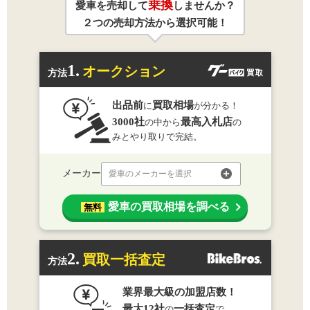
乗換
愛車を売却して
しませんか？
２つの売却方法から選択可能！
1.
オークション
方法
出品前
買取相場
に
が分かる！
3000社
最高入札店
の中から
の
みとやり取りで完結。
メーカー
愛車のメーカーを選択
愛車の買取相場を調べる
無料
2.
買取一括査定
方法
業界最大級の加盟店数！
最大12社
一括査定
の
で