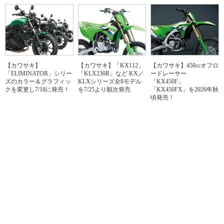
【カワサキ】
【カワサキ】「KX112」
【カワサキ】450ccオフロ
「ELIMINATOR」シリー
「KLX230R」など KX／
ードレーサー
ズのカラー＆グラフィッ
KLXシリーズ全8モデル
「KX450F」
クを変更し7/18に発売！
を7/25より順次発売
「KX450FX」を2026年秋
頃発売！