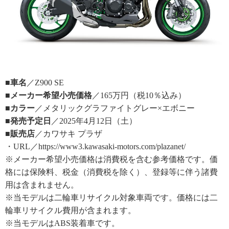
■車名
／Z900 SE
■メーカー希望小売価格
／165万円（税10％込み）
■カラー
／メタリックグラファイトグレー×エボニー
■発売予定日
／2025年4月12日（土）
■販売店
／カワサキ プラザ
・URL／https://www3.kawasaki-motors.com/plazanet/
※メーカー希望小売価格は消費税を含む参考価格です。価
格には保険料、税金（消費税を除く）、登録等に伴う諸費
用は含まれません。
※当モデルは二輪車リサイクル対象車両です。価格には二
輪車リサイクル費用が含まれます。
※当モデルはABS装着車です。