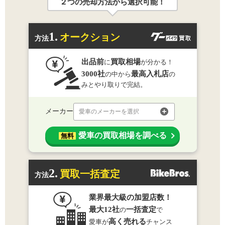
２つの売却方法から選択可能！
1.
オークション
方法
出品前
買取相場
に
が分かる！
3000社
最高入札店
の中から
の
みとやり取りで完結。
メーカー
愛車のメーカーを選択
愛車の買取相場を調べる
無料
2.
買取一括査定
方法
業界最大級の加盟店数！
最大12社
一括査定
の
で
高く売れる
愛車が
チャンス