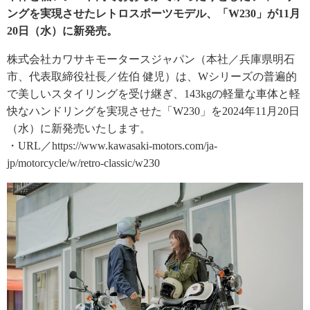
ングを実現させたレトロスポーツモデル、「W230」が11月
20日（水）に新発売。
株式会社カワサキモータースジャパン（本社／兵庫県明石
市、代表取締役社長／佐伯 健児）は、Wシリーズの普遍的
で美しいスタイリングを受け継ぎ、143kgの軽量な車体と軽
快なハンドリングを実現させた「W230」を2024年11月20日
（水）に新発売いたします。
・URL／https://www.kawasaki-motors.com/ja-
jp/motorcycle/w/retro-classic/w230