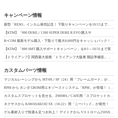
キャンペーン情報
新型「RESO」インカム発売記念！ 下取りキャンペーンを10/15まで延長して開
【KTM】「990 DUKE／1390 SUPER DUKE R EVO 購入サ
B+COM 最新モデル購入・下取りで最大9,000円をキャッシュバック！「B+F
【KTM】「890 SMT 購入サポートキャンペーン」を8/1～10/31まで実
【トライアンフ】関西最大規模「トライアンフ大阪東 開設準備室」がオープン！ 限定
カスタムパーツ情報
マジカルレーシングから MT-09／SP（24）用「フレームガード」が登場！
RPM から ホンダ GROM用エキゾーストシステム「RPM」が登場！（動画あり
カスタムスプロケットを見せる、Z900RS／CAFE用「スプロケットカバーフルキ
ネクサスから KAWASAKI H2 SX（18-22）用「ニーパッド」が発売！
ゲル素材入りで快適＆足つき向上！ デイトナから Vストローム250SX用「快適ロ