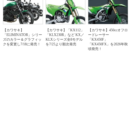
【カワサキ】
【カワサキ】「KX112」
【カワサキ】450ccオフロ
「ELIMINATOR」シリー
「KLX230R」など KX／
ードレーサー
ズのカラー＆グラフィッ
KLXシリーズ全8モデル
「KX450F」
クを変更し7/18に発売！
を7/25より順次発売
「KX450FX」を2026年秋
頃発売！