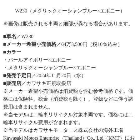
W230（メタリックオーシャンブルー×エボニー）
※画像は販売される車両と細部が異なる場合があります。
■車名
／W230
■メーカー希望小売価格
／64万3,500円（税10％込み）
■カラー
・パールアイボリー×エボニー
・メタリックオーシャンブルー×エボニー
■発売予定日
／2024年11月20日（水）
■販売店
／カワサキ正規取扱店
※メーカー希望小売価格は消費税を含む参考価格です。価
格には保険料、税金（消費税を除く）、登録などに伴う諸
費用は含まれません。
※当モデルは二輪車リサイクル対象車両です。価格には二
輪車リサイクル費用が含まれます。
※当モデルはカワサキモータース株式会社の海外工場
Kawasaki Motors Enterprise（Thailand）Co., Ltd（KMT）にお