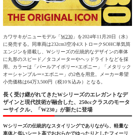
カワサキがニューモデル「
W230
」を2024年11月20日（水）
に発売する。同車両は232cm3空冷4ストロークSOHC単気筒
エンジンを搭載し、Wシリーズの伝統的なデザインの車体
に丸形のスピード／タコメーターやヘッドライトなどを採
用。カラーは「パールアイボリー×エボニー」「メタリック
オーシャンブルー×エボニー」の2色を用意。メーカー希望
小売価格は64万3,500円（税10％込み）となる。
長く受け継がれてきたWシリーズのエレガントなデ
ザインと現代技術が融合した、250ccクラスのモータ
ーサイクル、「W230」が新たに登場
Wシリーズの伝統的なスタイリングでありながら、軽量な
車体と低いシート高でおおらかでゆったりとしたフィーリ