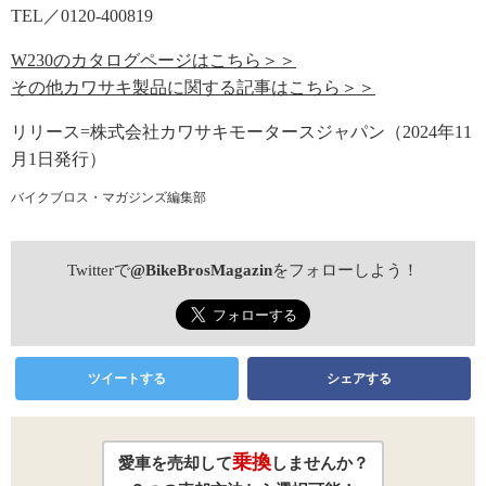
TEL／0120-400819
W230のカタログページはこちら＞＞
その他カワサキ製品に関する記事はこちら＞＞
リリース=株式会社カワサキモータースジャパン（2024年11
月1日発行）
バイクブロス・マガジンズ編集部
Twitterで
@BikeBrosMagazin
をフォローしよう！
ツイートする
シェアする
乗換
愛車を売却して
しませんか？