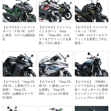
【カワサキ】ハイパース
【カワサキ】ライトウェ
【カワサキ】スーパーネ
ポーツ「Z H2 SE」を9/5
イトスポーツ「Ninja
イキッド「Z250」
に発売、カラーは継続設
250」「Ninja 400」のカ
「Z400」のカラー＆グラ
定
ラー＆グラフィックを変
フィックを変更して9/5に
更して9/5に発売！
発売！
【カワサキ】「Ninja ZX-
【カワサキ】「Ninja ZX-
【カワサキ】「Z900RS」
25R SE」に新色ブラック
4R SE」に新色シルバー
シリーズを8/1より順次発
採用！「Ninja ZX-
を採用し「Ninja ZX-
売！ スタンダードに新色
25RR」は継続カラーで
4RR」とともに8/1発売
キャンディトーングリー
8/1発売
ニッシュブルーを追加