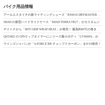
バイク用品情報
アールエスタイチの新ライディングシューズ「RSS016 DRYMASTER スト
SHAD の新型ハードサイドケース「SHAD TERRA TR27」がカスタムジ
デイトナから「HOT GRIP WRAP HEAT」が発売！ 最高約80℃の巻き
QSTARZ の GPSラップタイマーにシリーズ最小ボディ「LT-9000S」が
ウインズジャパンが「A-FORCE RR チョップドカーボン」を9/10発売！