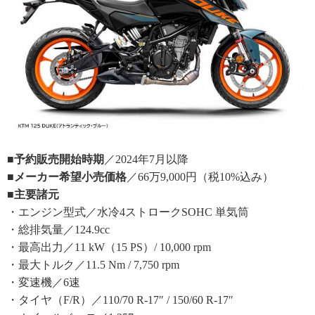
■予約販売開始時期
／2024年7月以降
■メーカー希望小売価格
／66万9,000円（税10%込み）
■主要諸元
・エンジン型式／水冷4ストロークSOHC 単気筒
・総排気量／124.9cc
・最高出力／11 kW（15 PS）/ 10,000 rpm
・最大トルク／11.5 Nm / 7,750 rpm
・変速機／6速
・タイヤ（F/R）／110/70 R-17″ / 150/60 R-17″