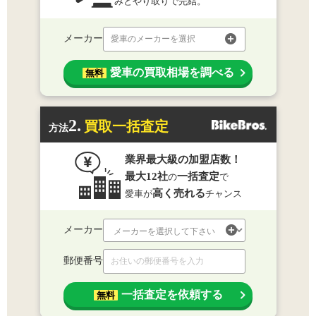
みとやり取りで完結。
メーカー
愛車のメーカーを選択
愛車の買取相場を調べる
無料
2.
買取一括査定
方法
業界最大級の加盟店数！
最大12社
一括査定
の
で
高く売れる
愛車が
チャンス
メーカー
郵便番号
一括査定を依頼する
無料