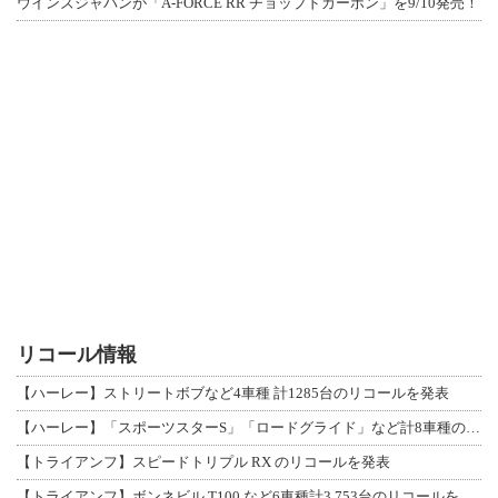
ウインズジャパンが「A-FORCE RR チョップドカーボン」を9/10発売！
リコール情報
【ハーレー】ストリートボブなど4車種 計1285台のリコールを発表
【ハーレー】「スポーツスターS」「ロードグライド」など計8車種のリコールを発表
【トライアンフ】スピードトリプル RX のリコールを発表
【トライアンフ】ボンネビル T100 など6車種計3,753台のリコールを発表