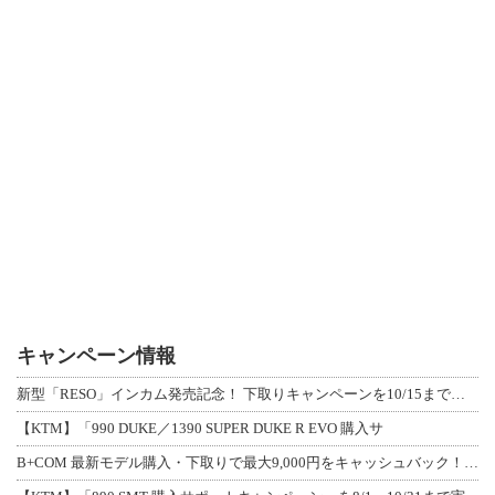
キャンペーン情報
新型「RESO」インカム発売記念！ 下取りキャンペーンを10/15まで延長して開
【KTM】「990 DUKE／1390 SUPER DUKE R EVO 購入サ
B+COM 最新モデル購入・下取りで最大9,000円をキャッシュバック！「B+F