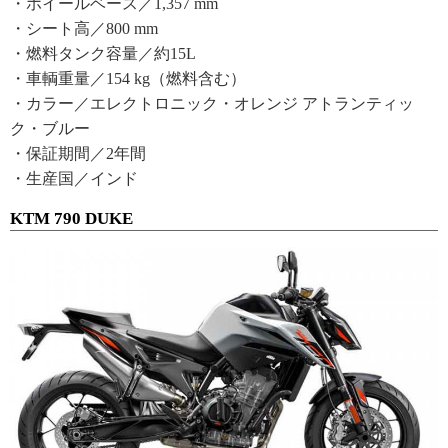
・ホイールベース／1,357 mm
・シート高／800 mm
・燃料タンク容量／約15L
・車輌重量／154 kg（燃料含む）
・カラー／エレクトロニック・オレンジ アトランティッ
ク・ブルー
・保証期間／2年間
・生産国／インド
KTM 790 DUKE