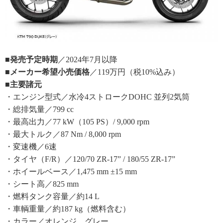
■発売予定時期
／2024年7月以降
■メーカー希望小売価格
／119万円（税10%込み）
■主要諸元
・エンジン型式／水冷4ストロークDOHC 並列2気筒
・総排気量／799 cc
・最高出力／77 kW（105 PS）/ 9,000 rpm
・最大トルク／87 Nm / 8,000 rpm
・変速機／6速
・タイヤ（F/R）／120/70 ZR-17” / 180/55 ZR-17”
・ホイールベース／1,475 mm ±15 mm
・シート高／825 mm
・燃料タンク容量／約14 L
・車輌重量／約187 kg（燃料含む）
・カラー／オレンジ、グレー