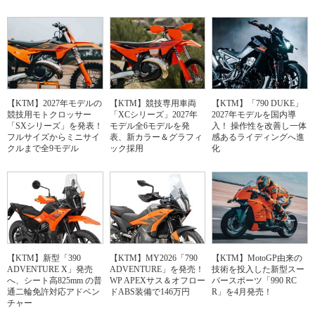
【KTM】2027年モデルの
【KTM】競技専用車両
【KTM】「790 DUKE」
競技用モトクロッサー
「XCシリーズ」2027年
2027年モデルを国内導
「SXシリーズ」を発表！
モデル全6モデルを発
入！ 操作性を改善し一体
フルサイズからミニサイ
表、新カラー＆グラフィ
感あるライディングへ進
クルまで全9モデル
ック採用
化
【KTM】新型「390
【KTM】MY2026「790
【KTM】MotoGP由来の
ADVENTURE X」発売
ADVENTURE」を発売！
技術を投入した新型スー
へ、シート高825mm の普
WP APEXサス＆オフロー
パースポーツ「990 RC
通二輪免許対応アドベン
ドABS装備で146万円
R」を4月発売！
チャー