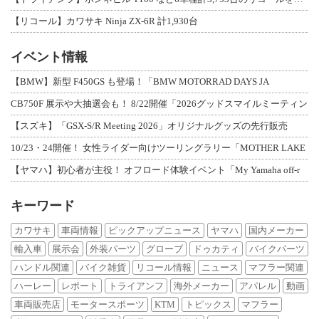
【リコール】カワサキ Ninja ZX-6R 計1,930台
イベント情報
【BMW】新型 F450GS も登場！「BMW MOTORRAD DAYS JA
CB750F 展示や大抽選会も！ 8/22開催「2026グッドスマイルミーティン
【スズキ】「GSX-S/R Meeting 2026」オリジナルグッズの先行販売
10/23・24開催！ 女性ライダー向けツーリングラリー「MOTHER LAKE
【ヤマハ】初心者が主役！ オフロード体験イベント「My Yamaha off-r
キーワード
カワサキ
車両情報
ピックアップニュース
ヤマハ
国内メーカー
輸入車
展示会
外装パーツ
グローブ
ドゥカティ
バイクパーツ
ハンドル関連
バイク雑貨
リコール情報
ニュース
マフラー関連
ハーレー
レポート
トライアンフ
海外メーカー
アパレル
動画
車両販売店
モータースポーツ
KTM
トピックス
マフラー