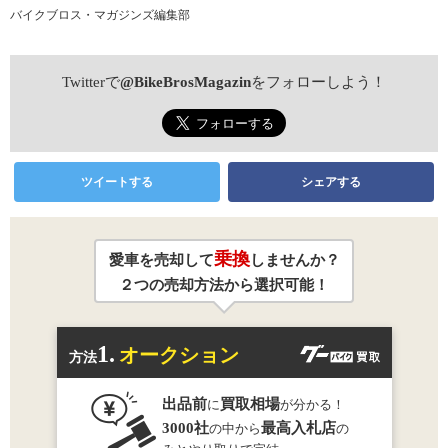
バイクブロス・マガジンズ編集部
Twitterで
@BikeBrosMagazin
をフォローしよう！
ツイートする
シェアする
乗換
愛車を売却して
しませんか？
２つの売却方法から選択可能！
1.
オークション
方法
出品前
買取相場
に
が分かる！
3000社
最高入札店
の中から
の