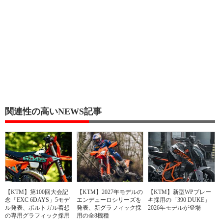
関連性の高いNEWS記事
【KTM】第100回大会記
【KTM】2027年モデルの
【KTM】新型WPブレー
念「EXC 6DAYS」5モデ
エンデューロシリーズを
キ採用の「390 DUKE」
ル発表、ポルトガル着想
発表、新グラフィック採
2026年モデルが登場
の専用グラフィック採用
用の全8機種