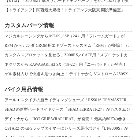
【KTM】「890 SMT 購入サポートキャンペーン」を8/1～10/31まで実
【トライアンフ】関西最大規模「トライアンフ大阪東 開設準備室」がオープン！ 限定
カスタムパーツ情報
マジカルレーシングから MT-09／SP（24）用「フレームガード」が登場！
RPM から ホンダ GROM用エキゾーストシステム「RPM」が登場！（動画あり
カスタムスプロケットを見せる、Z900RS／CAFE用「スプロケットカバーフルキ
ネクサスから KAWASAKI H2 SX（18-22）用「ニーパッド」が発売！
ゲル素材入りで快適＆足つき向上！ デイトナから Vストローム250SX用「快適ロ
バイク用品情報
アールエスタイチの新ライディングシューズ「RSS016 DRYMASTER スト
SHAD の新型ハードサイドケース「SHAD TERRA TR27」がカスタムジ
デイトナから「HOT GRIP WRAP HEAT」が発売！ 最高約80℃の巻き
QSTARZ の GPSラップタイマーにシリーズ最小ボディ「LT-9000S」が