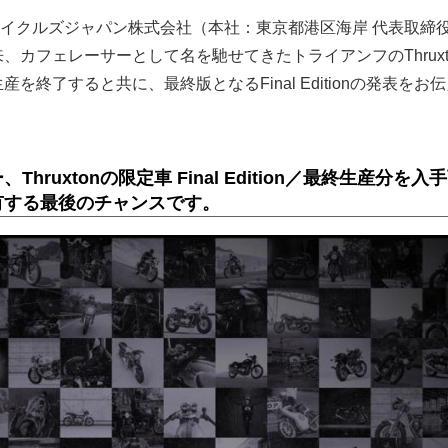
イクルズジャパン株式会社（本社：東京都港区海岸 代表取締役
来、カフェレーサーとして名を馳せてきたトライアンフのThruxt
産を終了すると共に、最終版となるFinal Editionの発表をお
hruxtonの限定車 Final Edition／最終生産分を入
有する最後のチャンスです。