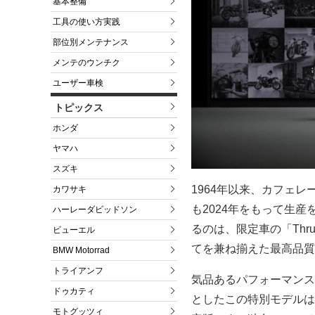
基本整備
工具の使い方実践
部位別メンテナンス
メンテのウンチク
ユーザー車検
トピックス
ホンダ
ヤマハ
スズキ
1964年以来、カフェレ
カワサキ
も2024年をもって生
ハーレーダビッドソン
るのは、限定車の「Thrux
ビューエル
てを兼ね揃えた最高品質
BMW Motorrad
トライアンフ
気品あるパフォーマンス、
ドゥカティ
としたこの特別モデルは
モトグッツィ