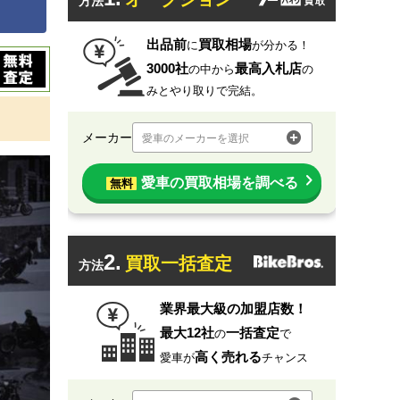
方法
出品前
買取相場
に
が分かる！
3000社
最高入札店
の中から
の
みとやり取りで完結。
メーカー
愛車のメーカーを選択
愛車の買取相場を調べる
無料
2.
買取一括査定
方法
業界最大級の加盟店数！
最大12社
一括査定
の
で
高く売れる
愛車が
チャンス