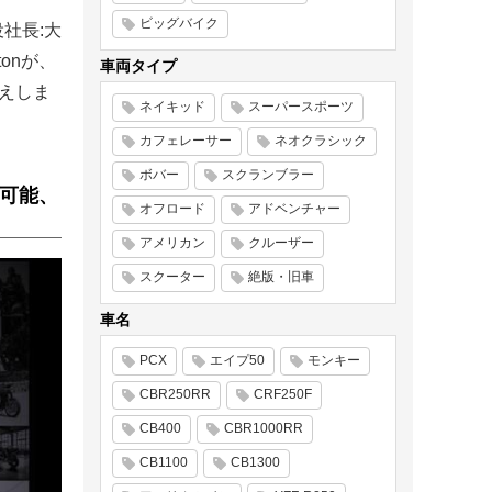
ビッグバイク
社長:大
onが、
車両タイプ
伝えしま
ネイキッド
スーパースポーツ
カフェレーサー
ネオクラシック
ボバー
スクランブラー
手可能、
オフロード
アドベンチャー
アメリカン
クルーザー
スクーター
絶版・旧車
車名
PCX
エイプ50
モンキー
CBR250RR
CRF250F
CB400
CBR1000RR
CB1100
CB1300