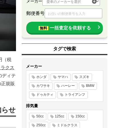
メーカー
郵便番号
一括査定を依頼する
無料
タグで検索
円（税
メーカー
スラクス
のディテ
ホンダ
ヤマハ
スズキ
の正規販
カワサキ
ハーレー
BMW
ドゥカティ
トライアンフ
排気量
お知らせ
50cc
125cc
150cc
250cc
ミドルクラス