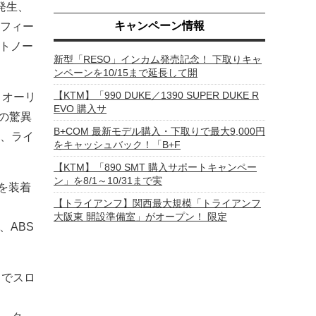
発生、
キャンペーン情報
フィー
ストノー
新型「RESO」インカム発売記念！ 下取りキャ
ンペーンを10/15まで延長して開
【KTM】「990 DUKE／1390 SUPER DUKE R
とオーリ
EVO 購入サ
」の驚異
B+COM 最新モデル購入・下取りで最大9,000円
、ライ
をキャッシュバック！「B+F
【KTM】「890 SMT 購入サポートキャンペー
ン」を8/1～10/31まで実
を装着
【トライアンフ】関西最大規模「トライアンフ
大阪東 開設準備室」がオープン！ 限定
、ABS
ドでスロ