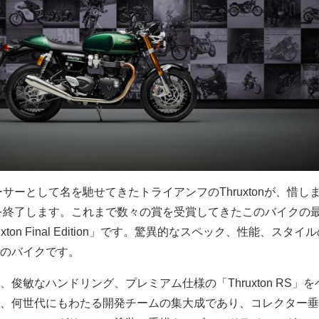
ーサーとして名を馳せてきたトライアンフのThruxtonが、惜し
産を終了します。これまで数々の賞を受賞してきたこのバイクの
ton Final Edition」です。驚異的なスペック、性能、スタイ
のバイクです。
俊敏なハンドリング、プレミアム仕様の「Thruxton RS」を
、何世代にもわたる開発チームの集大成であり、コレクター垂