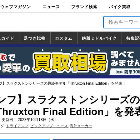
ウェブマガジン
ニュース
ブランド検索
バイク買取
バイクブロス・
原付＆ミニバイ
スポーツ＆ネイ
アメリカン＆ツ
ビッグスクータ
オフロード
バージンハーレ
バージンBMW
バージンドゥカ
バージントライ
ニュース
車両情報
イベント
キャンペ
トピック
バイク用
バイクパ
書籍・
サポート
お知らせ
ブランドを検
ブランドボイ
バイク買取
マガジンズ
ク
キッド
アラー
ー
ー
ティ
アンフ
TOP
ーン
ス
品
ーツ
DVD
索
ス
入ガイド
足つき比較
カスタム
絶版ミドルバイク
特集記
入ガイド
ンダ
マハ
ズキ
ワサキ
カスタム
ホンダ
ヤマハ
スズキ
カワサキ
道の駅調査隊
ツーリング情報局
日本の道50選
国道めぐり
林道ツーリング
絶版ミドルバイク
ホンダ
ヤマハ
スズキ
カワサキ
覧
一覧
一覧
スラクストンシリーズの最終モデル「Thruxton Final Edition」を発表！
ンフ】スラクストンシリーズの
uxton Final Edition」を
 更新日： 2023年10月18日（水）
グ:
トライアンフ
,
ピックアップニュース
,
海外メーカー