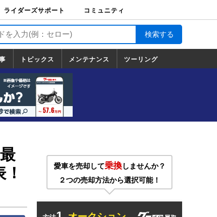
ライダーズサポート
コミュニティ
ライダーズサポート
バイク輸送
バイクガレージライ
バイク車両保険
ロードサービス
バイク試乗
コミュニティ
日記
ツーリング
カスタム
TOP
フ
TOP
事
トピックス
メンテナンス
ツーリング
トピックス
ホンダ
ヤマハ
スズキ
カワサキ
ハーレーダ
BMW
ドゥカティ
トライアン
メンテナンス
基本整備
部位別メンテ
工具の使い方
ツール100選
メンテのうん
一覧
ビッドソン
フ
一覧
ちく
最
乗換
愛車を売却して
しませんか？
発表！
２つの売却方法から選択可能！
1.
オークション