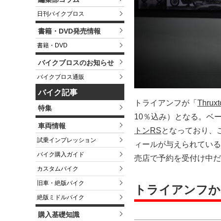
日刊バイクブロス
書籍・DVD発売情報
書籍・DVD
バイクブロスのお知らせ
バイクブロス通販
バイク記事
トライアンフが「
Thruxt
特集
10％込み）となる。ベ
車両情報
トンRS
となっており、
試乗インプレッション
ィールが与えられている
バイク購入ガイド
売店で予約を受付け中だ
カスタムバイク
旧車・絶版バイク
トライアンフから「T
絶版ミドルバイク
購入基礎知識