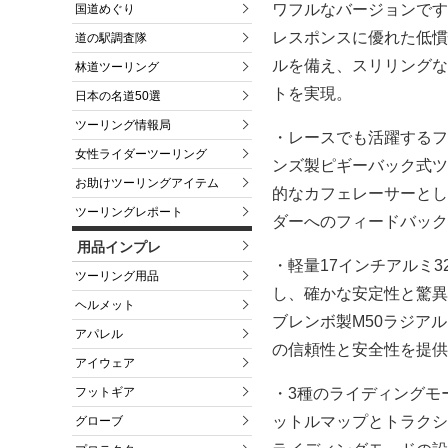
ワフルなバージョンです。
国道めぐり
レスポンスに優れた低慣
道の駅調査隊
ルを備え、スリリングなパ
林道ツーリング
トを実現。
日本の名道50選
ツーリング情報局
・レースでも活躍するフ
女性ライダーツーリング
ンズ製ピギーバック式ツインリ
お助けツーリングアイテム
的なカフェレーサーとし
ツーリングレポート
ダーへのフィードバック
用品インプレ
・軽量17インチアルミ
ツーリング用品
し、確かな安定性と驚異
ヘルメット
ブレンボ製M50ラジア
アパレル
の信頼性と安全性を提供
アイウェア
・3種のライディングモ
フットギア
ットルマップとトラクシ
グローブ