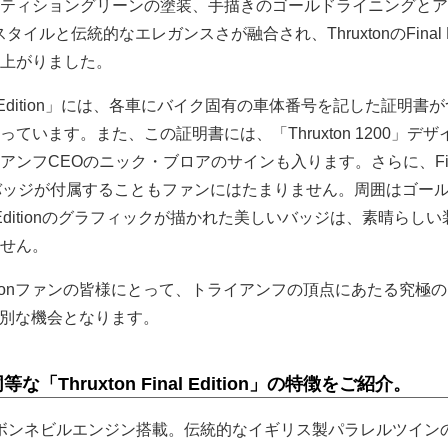
ティショングリーンの塗装、手描きのゴールドライニングとア
ルと伝統的なエレガンスさが融合され、ThruxtonのFinal Edi
上がりました。
inal Edition」には、各車にバイク固有の車体番号を記した証明書
ています。また、この証明書には、「Thruxton 1200」デザ
アンフCEOのニック・ブロアのサインも入ります。さらに、Fin
ジンバッジが付属することもファンにはたまりません。周囲はゴー
l Editionのグラフィックが描かれた美しいバッジは、素晴らし
せん。
xtonファンの皆様にとって、トライアンフの頂点にあたる究極の
る特別な機会となります。
同等な「Thruxton Final Edition」の特徴をご紹介。
0ccボンネビルエンジン搭載。伝統的なイギリス製パラレルツイン