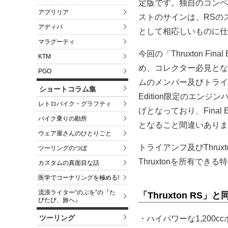
定版です。独自のコンペ
アプリリア
ストのサインは、RSのスタイ
アディバ
として相応しいものに仕
マラグーティ
今回の「Thruxton F
KTM
め、コレクター必見となっ
PGO
ムのメンバー及びトライ
ショートコラム集
Edition限定のエン
レトロバイク・グラフティ
げとなっており、Fina
バイク乗りの勘所
となること間違いありま
ウェア屋さんのひとりごと
トライアンフ及びThru
ツーリングのつぼ
Thruxtonを所有でき
カスタムの真面目な話
医学でコーナリングを極める!
流浪ライター“のぶを”の『た
「Thruxton RS」と
びたび、旅へ』
ツーリング
・ハイパワーな1,20