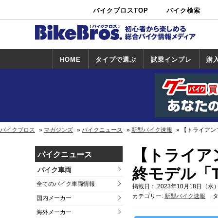
バイクブロスTOP
バイク検索
中古バイ
カタログ検
ショップ検
ク・新車検
索
索
索
HOME
タイプで選ぶ
試乗インプレ
購
スポーツ＆ネ
原付＆ミニバ
アメリカン＆
ビッグスクー
オフロード
試乗インプレ
ホンダ
ヤマハ
スズキ
カワサキ
ハーレー
BMW
トライアンフ
ドゥカティ
購
ホ
ヤ
ス
カ
イキッド
イク
クルーザー
ター
一覧
一
バイクブロス
マガジンズ
バイクニュース
新型バイク速報
【トライアンフ】
【トライア
バイクニュース
終モデル「Thr
バイク車両
全てのバイク車両情報
掲載日： 2023年10月18日（水）
カテゴリー:
新型バイク速報
タ
国内メーカー
海外メーカー