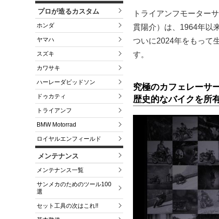
プロが造るカスタム
トライアンフモーターサ
ホンダ
貫陽介）は、1964年以
ヤマハ
ついに2024年をもって生
す。
スズキ
カワサキ
ハーレーダビッドソン
究極のカフェレーサー、T
ドゥカティ
歴史的なバイクを所
トライアンフ
BMW Motorrad
ロイヤルエンフィールド
メンテナンス
メンテナンス一覧
サンメカのためのツール100
選
セット工具の次はこれ!!