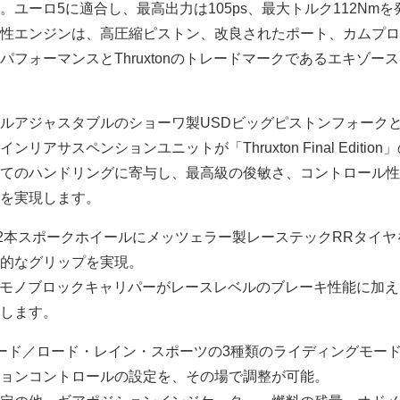
ユーロ5に適合し、最高出力は105ps、最大トルク112Nmを
性エンジンは、高圧縮ピストン、改良されたポート、カムプロ
フォーマンスとThruxtonのトレードマークであるエキゾー
ルアジャスタブルのショーワ製USDビッグピストンフォーク
アサスペンションユニットが「Thruxton Final Edition
てのハンドリングに寄与し、最高級の俊敏さ、コントロール性
を実現します。
32本スポークホイールにメッツェラー製レーステックRRタイヤ
的なグリップを実現。
ルモノブロックキャリパーがレースレベルのブレーキ性能に加え
します。
ード／ロード・レイン・スポーツの3種類のライディングモー
ョンコントロールの設定を、その場で調整が可能。