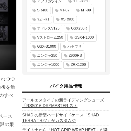
アフリカツイン
YZF-R250
SR400
MT-07
MT-09
YZF-R1
XSR900
アドレスV125
GSX250R
Vストローム250
GSX-R1000
GSX-S1000
ハヤブサ
ニンジャ250
Z900RS
ニンジャ1000
ZRX1200
まれつつ
バイク用品情報
最後を飾
ルのすべ
アールエスタイチの新ライディングシューズ
「RSS016 DRYMASTER スト
SHAD の新型ハードサイドケース「SHAD
ベース
TERRA TR27」がカスタムジ
涎の限
デイトナから「HOT GRIP WRAP HEAT」が発