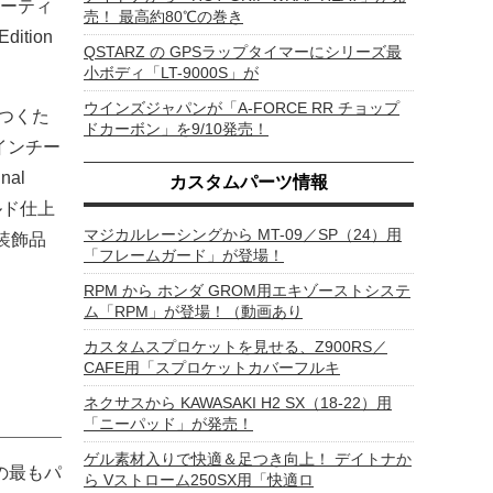
ーティ
売！ 最高約80℃の巻き
tion
QSTARZ の GPSラップタイマーにシリーズ最
小ボディ「LT-9000S」が
ウインズジャパンが「A-FORCE RR チョップ
がつくた
ドカーボン」を9/10発売！
インチー
al
カスタムパーツ情報
ルド仕上
マジカルレーシングから MT-09／SP（24）用
い装飾品
「フレームガード」が登場！
RPM から ホンダ GROM用エキゾーストシステ
ム「RPM」が登場！（動画あり
カスタムスプロケットを見せる、Z900RS／
CAFE用「スプロケットカバーフルキ
ネクサスから KAWASAKI H2 SX（18-22）用
「ニーパッド」が発売！
ゲル素材入りで快適＆足つき向上！ デイトナか
の最もパ
ら Vストローム250SX用「快適ロ