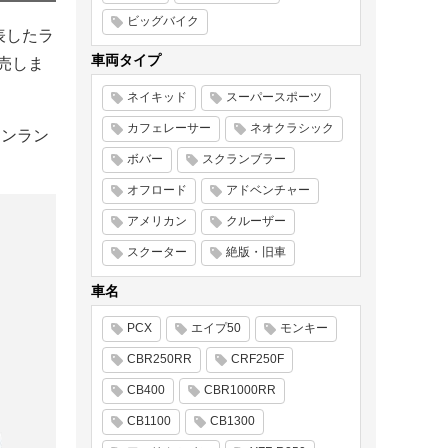
ビッグバイク
表したラ
車両タイプ
売しま
ネイキッド
スーパースポーツ
カフェレーサー
ネオクラシック
ワンラン
ボバー
スクランブラー
オフロード
アドベンチャー
アメリカン
クルーザー
スクーター
絶版・旧車
車名
PCX
エイプ50
モンキー
CBR250RR
CRF250F
CB400
CBR1000RR
CB1100
CB1300