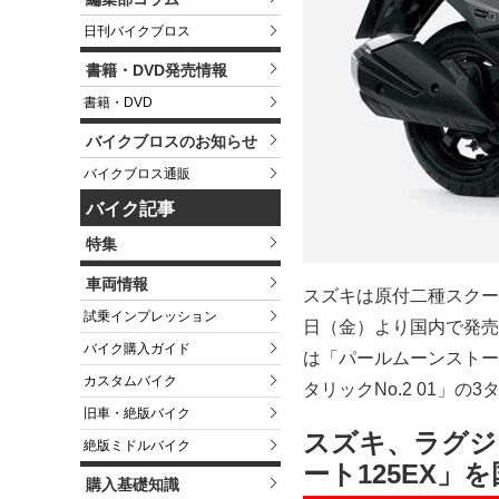
日刊バイクブロス
書籍・DVD発売情報
書籍・DVD
バイクブロスのお知らせ
バイクブロス通販
バイク記事
特集
車両情報
スズキは原付二種スクー
試乗インプレッション
日（金）より国内で発売す
バイク購入ガイド
は「パールムーンストー
カスタムバイク
タリックNo.2 01」
旧車・絶版バイク
スズキ、ラグジ
絶版ミドルバイク
ート125EX」
購入基礎知識