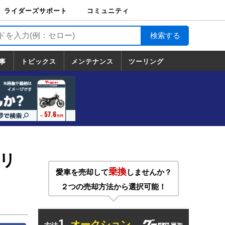
ライダーズサポート
コミュニティ
ライダーズサポート
バイク輸送
バイクガレージライ
バイク車両保険
ロードサービス
バイク試乗
コミュニティ
日記
ツーリング
カスタム
TOP
フ
TOP
事
トピックス
メンテナンス
ツーリング
トピックス
ホンダ
ヤマハ
スズキ
カワサキ
ハーレーダ
BMW
ドゥカティ
トライアン
メンテナンス
基本整備
部位別メンテ
工具の使い方
ツール100選
メンテのうん
一覧
ビッドソン
フ
一覧
ちく
リ
乗換
愛車を売却して
しませんか？
２つの売却方法から選択可能！
1.
オークション