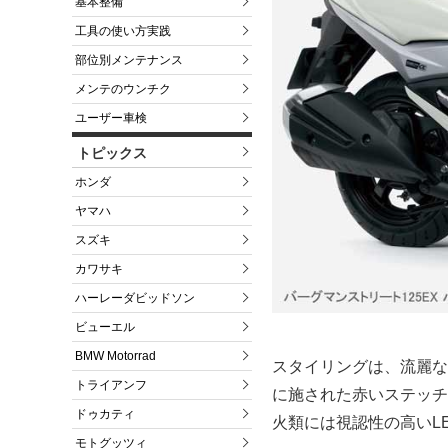
基本整備
工具の使い方実践
部位別メンテナンス
メンテのウンチク
ユーザー車検
トピックス
ホンダ
ヤマハ
スズキ
カワサキ
ハーレーダビッドソン
ビューエル
BMW Motorrad
スタイリングは、流麗な
トライアンフ
に施された赤いステッチ
ドゥカティ
火類には視認性の高いL
モトグッツィ