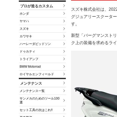
プロが造るカスタム
スズキ株式会社は、20
ホンダ
グジュアリースクーター
ヤマハ
す。
スズキ
新型「バーグマンストリ
カワサキ
ク上の装備を求めるライ
ハーレーダビッドソン
ドゥカティ
トライアンフ
BMW Motorrad
ロイヤルエンフィールド
メンテナンス
メンテナンス一覧
サンメカのためのツール100
選
セット工具の次はこれ!!