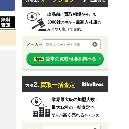
方法
出品前
買取相場
に
が分かる！
3000社
最高入札店
の中から
の
みとやり取りで完結。
メーカー
愛車のメーカーを選択
愛車の買取相場を調べる
無料
2.
買取一括査定
方法
業界最大級の加盟店数！
最大12社
一括査定
の
で
高く売れる
愛車が
チャンス