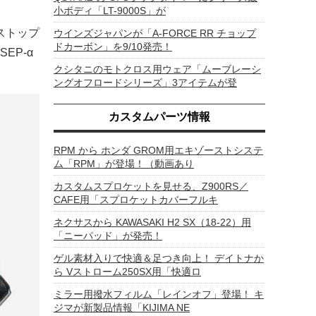
小ボディ「LT-9000S」が
ストップ
ウインズジャパンが「A-FORCE RR チョップ
ドカーボン」を9/10発売！
EP-α
クシタニのモトクロス用ウェア「ムーブレーシ
ングオフロードシリーズ」3アイテムが登
カスタムパーツ情報
RPM から ホンダ GROM用エキゾーストシステ
ム「RPM」が登場！（動画あり
カスタムスプロケットを見せる、Z900RS／
CAFE用「スプロケットカバーフルキ
ネクサスから KAWASAKI H2 SX（18-22）用
「ニーパッド」が発売！
ゲル素材入りで快適＆足つき向上！ デイトナか
ら Vストローム250SX用「快適ロ
ミラー用撥水フィルム「レインオフ」登場！ キ
ジマが新製品情報「KIJIMA NE