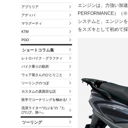
エンジンは、力強い加速と
アプリリア
PERFORMANCE
アディバ
システムと、エンジンを
マラグーティ
をスズキとして初めて採
KTM
PGO
ショートコラム集
レトロバイク・グラフティ
バイク乗りの勘所
ウェア屋さんのひとりごと
ツーリングのつぼ
カスタムの真面目な話
医学でコーナリングを極める!
流浪ライター“のぶを”の『た
びたび、旅へ』
ツーリング