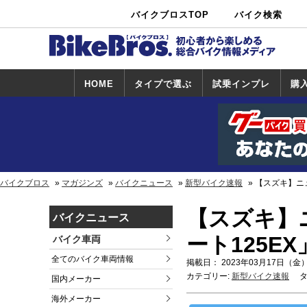
バイクブロスTOP
バイク検索
中古バイ
カタログ検
ショップ検
ク・新車検
索
索
索
HOME
タイプで選ぶ
試乗インプレ
購
スポーツ＆ネ
原付＆ミニバ
アメリカン＆
ビッグスクー
オフロード
試乗インプレ
ホンダ
ヤマハ
スズキ
カワサキ
ハーレー
BMW
トライアンフ
ドゥカティ
購
ホ
ヤ
ス
カ
イキッド
イク
クルーザー
ター
一覧
一
バイクブロス
マガジンズ
バイクニュース
新型バイク速報
【スズキ】ニュ
【スズキ】
バイクニュース
ート125E
バイク車両
全てのバイク車両情報
掲載日： 2023年03月17日（金）
カテゴリー:
新型バイク速報
タ
国内メーカー
海外メーカー