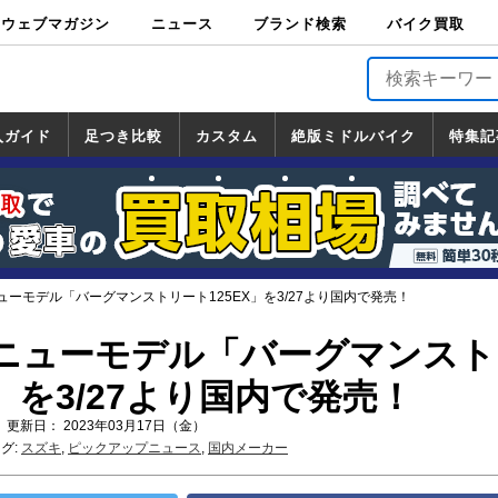
ウェブマガジン
ニュース
ブランド検索
バイク買取
バイクブロス・
原付＆ミニバイ
スポーツ＆ネイ
アメリカン＆ツ
ビッグスクータ
オフロード
バージンハーレ
バージンBMW
バージンドゥカ
バージントライ
ニュース
車両情報
イベント
キャンペ
トピック
バイク用
バイクパ
書籍・
サポート
お知らせ
ブランドを検
ブランドボイ
バイク買取
マガジンズ
ク
キッド
アラー
ー
ー
ティ
アンフ
TOP
ーン
ス
品
ーツ
DVD
索
ス
入ガイド
足つき比較
カスタム
絶版ミドルバイク
特集記
入ガイド
ンダ
マハ
ズキ
ワサキ
カスタム
ホンダ
ヤマハ
スズキ
カワサキ
道の駅調査隊
ツーリング情報局
日本の道50選
国道めぐり
林道ツーリング
絶版ミドルバイク
ホンダ
ヤマハ
スズキ
カワサキ
覧
一覧
一覧
ーモデル「バーグマンストリート125EX」を3/27より国内で発売！
ニューモデル「バーグマンスト
X」を3/27より国内で発売！
 更新日： 2023年03月17日（金）
グ:
スズキ
,
ピックアップニュース
,
国内メーカー