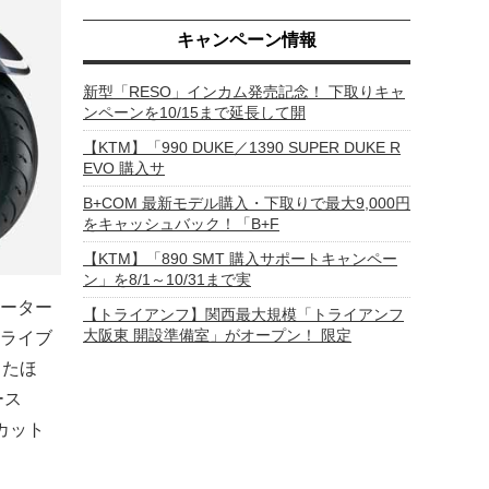
キャンペーン情報
新型「RESO」インカム発売記念！ 下取りキャ
ンペーンを10/15まで延長して開
【KTM】「990 DUKE／1390 SUPER DUKE R
EVO 購入サ
B+COM 最新モデル購入・下取りで最大9,000円
をキャッシュバック！「B+F
【KTM】「890 SMT 購入サポートキャンペー
ン」を8/1～10/31まで実
ーター
【トライアンフ】関西最大規模「トライアンフ
大阪東 開設準備室」がオープン！ 限定
ライブ
したほ
ース
カット