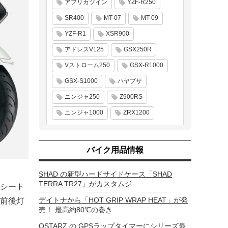
アフリカツイン
YZF-R250
SR400
MT-07
MT-09
YZF-R1
XSR900
アドレスV125
GSX250R
Vストローム250
GSX-R1000
GSX-S1000
ハヤブサ
ニンジャ250
Z900RS
ニンジャ1000
ZRX1200
バイク用品情報
SHAD の新型ハードサイドケース「SHAD
TERRA TR27」がカスタムジ
シート
デイトナから「HOT GRIP WRAP HEAT」が発
前後灯
売！ 最高約80℃の巻き
QSTARZ の GPSラップタイマーにシリーズ最