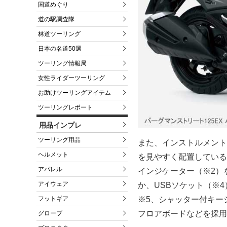
国道めぐり
道の駅調査隊
林道ツーリング
日本の名道50選
ツーリング情報局
女性ライダーツーリング
お助けツーリングアイテム
ツーリングレポート
用品インプレ
ツーリング用品
また、インストルメント
ヘルメット
を見やすく配置している
アパレル
インジケーター（※2）
アイウェア
か、USBソケット（※
フットギア
※5、シャッター付キー
フロアボードなどを採用
グローブ