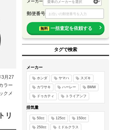
メーカー
郵便番号
一括査定を依頼する
無料
タグで検索
メーカー
年3月27
ホンダ
ヤマハ
スズキ
。カラー
カワサキ
ハーレー
BMW
ックメ
ドゥカティ
トライアンフ
排気量
トリ
50cc
125cc
150cc
250cc
ミドルクラス