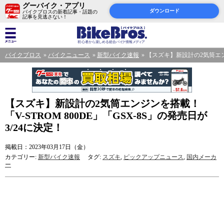
グーバイク・アプリ
ダウンロード
バイクブロスの新着記事・話題の
記事を見逃さない！
バイクブロス
バイクニュース
新型バイク速報
【スズキ】新設計の2気筒エンジン
【スズキ】新設計の2気筒エンジンを搭載！
「V-STROM 800DE」「GSX-8S」の発売日が
3/24に決定！
掲載日：2023年03月17日（金）
カテゴリー:
新型バイク速報
タグ:
スズキ
,
ピックアップニュース
,
国内メーカ
ー