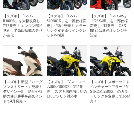
【スズキ】「GSX-
【スズキ】「GSX-
【スズキ】「GSX-8S」
R1000R」を大幅改良し
S1000GX」を一部仕様変
「GSX-8R」を一部仕様
7/17発売！ エンジン部品
更し4/23に発売！ カラー
変更し4/15発売！ GSX-
見直しで高回転域の走り
リング変更＆ウイングレ
8R には新色オレンジを
が進化
ットを採用
設定
【スズキ】新型「バーグ
【スズキ】「Vストロー
【スズキ】スポーツアド
マンストリート」発表！
ム800／800DE」3/25発
ベンチャーツアラー「V-
デザイン一新、給油や収
売！ スズキ国内向け初の
STROM 250SX」のカラ
納の使い勝手を高めイン
E10ガソリン対応車
ーリングを変更して3/5発
ドで4月発売へ
売！