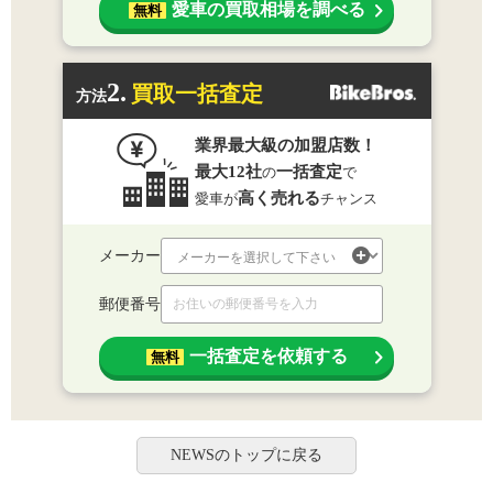
愛車の買取相場を調べる
無料
2.
買取一括査定
方法
業界最大級の加盟店数！
最大12社
一括査定
の
で
高く売れる
愛車が
チャンス
メーカー
郵便番号
一括査定を依頼する
無料
NEWSのトップに戻る