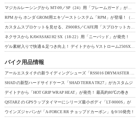
マジカルレーシングから MT-09／SP（24）用「フレームガード」が登場！
RPM から ホンダ GROM用エキゾーストシステム「RPM」が登場！（動画あり
カスタムスプロケットを見せる、Z900RS／CAFE用「スプロケットカバーフルキ
ネクサスから KAWASAKI H2 SX（18-22）用「ニーパッド」が発売！
ゲル素材入りで快適＆足つき向上！ デイトナから Vストローム250SX用「快適ロ
バイク用品情報
アールエスタイチの新ライディングシューズ「RSS016 DRYMASTER スト
SHAD の新型ハードサイドケース「SHAD TERRA TR27」がカスタムジ
デイトナから「HOT GRIP WRAP HEAT」が発売！ 最高約80℃の巻き
QSTARZ の GPSラップタイマーにシリーズ最小ボディ「LT-9000S」が
ウインズジャパンが「A-FORCE RR チョップドカーボン」を9/10発売！