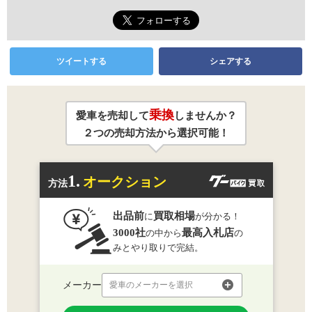
ツイートする
シェアする
乗換
愛車を売却して
しませんか？
２つの売却方法から選択可能！
1.
オークション
方法
出品前
買取相場
に
が分かる！
3000社
最高入札店
の中から
の
みとやり取りで完結。
メーカー
愛車のメーカーを選択