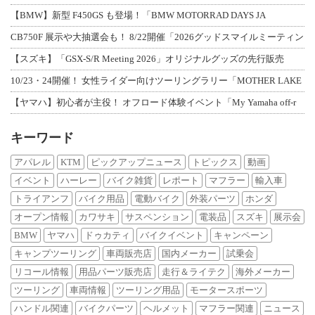
【BMW】新型 F450GS も登場！「BMW MOTORRAD DAYS JA
CB750F 展示や大抽選会も！ 8/22開催「2026グッドスマイルミーティン
【スズキ】「GSX-S/R Meeting 2026」オリジナルグッズの先行販売
10/23・24開催！ 女性ライダー向けツーリングラリー「MOTHER LAKE
【ヤマハ】初心者が主役！ オフロード体験イベント「My Yamaha off-r
キーワード
アパレル
KTM
ピックアップニュース
トピックス
動画
イベント
ハーレー
バイク雑貨
レポート
マフラー
輸入車
トライアンフ
バイク用品
電動バイク
外装パーツ
ホンダ
オープン情報
カワサキ
サスペンション
電装品
スズキ
展示会
BMW
ヤマハ
ドゥカティ
バイクイベント
キャンペーン
キャンプツーリング
車両販売店
国内メーカー
試乗会
リコール情報
用品パーツ販売店
走行＆ライテク
海外メーカー
ツーリング
車両情報
ツーリング用品
モータースポーツ
ハンドル関連
バイクパーツ
ヘルメット
マフラー関連
ニュース