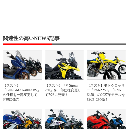
関連性の高いNEWS記事
【スズキ】
【スズキ】「V-Strom
【スズキ】モトクロッサ
「BURGMAN400 ABS」
250」を一部仕様変更し
ー「RM-Z250」「RM-
の仕様を一部変更して
て7/23に発売！
Z450」の2027年モデルを
8/18に発売
12/21に発売！