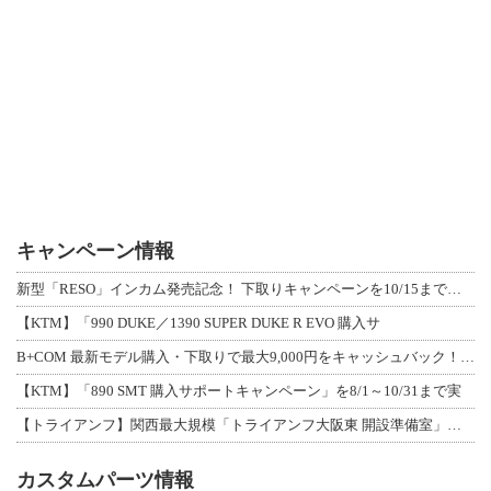
キャンペーン情報
新型「RESO」インカム発売記念！ 下取りキャンペーンを10/15まで延長して開
【KTM】「990 DUKE／1390 SUPER DUKE R EVO 購入サ
B+COM 最新モデル購入・下取りで最大9,000円をキャッシュバック！「B+F
【KTM】「890 SMT 購入サポートキャンペーン」を8/1～10/31まで実
【トライアンフ】関西最大規模「トライアンフ大阪東 開設準備室」がオープン！ 限定
カスタムパーツ情報