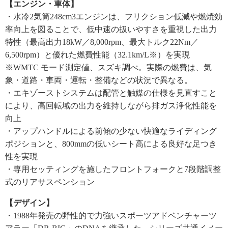
【エンジン・車体】
・水冷2気筒248cm3エンジンは、フリクション低減や燃焼効
率向上を図ることで、低中速の扱いやすさを重視した出力
特性（最高出力18kW／8,000rpm、最大トルク22Nm／
6,500rpm）と優れた燃費性能（32.1km/L※）を実現
※WMTC モード測定値、スズキ調べ。実際の燃費は、気
象・道路・車両・運転・整備などの状況で異なる。
・エキゾーストシステムは配管と触媒の仕様を見直すこと
により、高回転域の出力を維持しながら排ガス浄化性能を
向上
・アップハンドルによる前傾の少ない快適なライディング
ポジションと、800mmの低いシート高による良好な足つき
性を実現
・専用セッティングを施したフロントフォークと7段階調整
式のリアサスペンション
【デザイン】
・1988年発売の野性的で力強いスポーツアドベンチャーツ