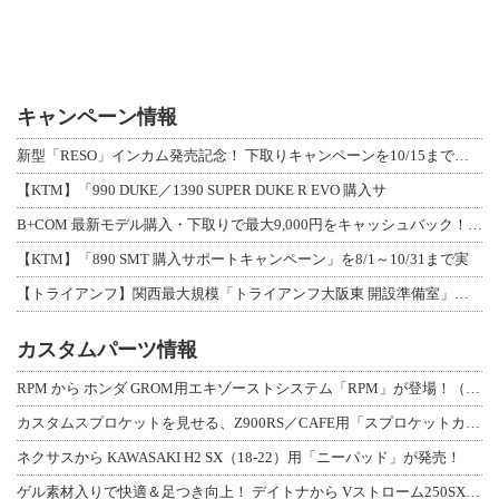
キャンペーン情報
新型「RESO」インカム発売記念！ 下取りキャンペーンを10/15まで延長して開
【KTM】「990 DUKE／1390 SUPER DUKE R EVO 購入サ
B+COM 最新モデル購入・下取りで最大9,000円をキャッシュバック！「B+F
【KTM】「890 SMT 購入サポートキャンペーン」を8/1～10/31まで実
【トライアンフ】関西最大規模「トライアンフ大阪東 開設準備室」がオープン！ 限定
カスタムパーツ情報
RPM から ホンダ GROM用エキゾーストシステム「RPM」が登場！（動画あり
カスタムスプロケットを見せる、Z900RS／CAFE用「スプロケットカバーフルキ
ネクサスから KAWASAKI H2 SX（18-22）用「ニーパッド」が発売！
ゲル素材入りで快適＆足つき向上！ デイトナから Vストローム250SX用「快適ロ