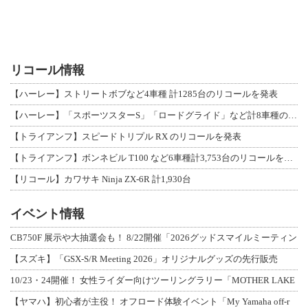
リコール情報
【ハーレー】ストリートボブなど4車種 計1285台のリコールを発表
【ハーレー】「スポーツスターS」「ロードグライド」など計8車種のリコールを発表
【トライアンフ】スピードトリプル RX のリコールを発表
【トライアンフ】ボンネビル T100 など6車種計3,753台のリコールを発表
【リコール】カワサキ Ninja ZX-6R 計1,930台
イベント情報
CB750F 展示や大抽選会も！ 8/22開催「2026グッドスマイルミーティン
【スズキ】「GSX-S/R Meeting 2026」オリジナルグッズの先行販売
10/23・24開催！ 女性ライダー向けツーリングラリー「MOTHER LAKE
【ヤマハ】初心者が主役！ オフロード体験イベント「My Yamaha off-r