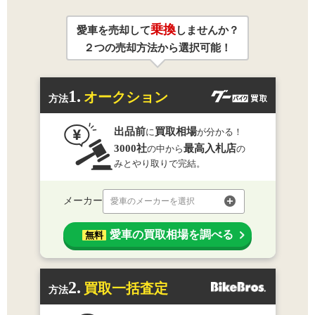
乗換
愛車を売却して
しませんか？
２つの売却方法から選択可能！
1.
オークション
方法
出品前
買取相場
に
が分かる！
3000社
最高入札店
の中から
の
みとやり取りで完結。
メーカー
愛車のメーカーを選択
愛車の買取相場を調べる
無料
2.
買取一括査定
方法