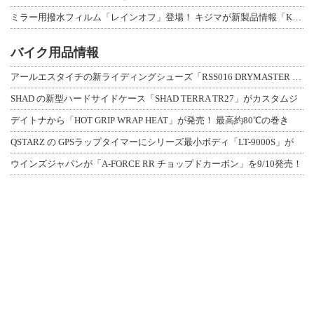
ミラー用撥水フィルム「レインオフ」登場！ キジマが新製品情報「KIJIMA NE
バイク用品情報
アールエスタイチの新ライディングシューズ「RSS016 DRYMASTER スト
SHAD の新型ハードサイドケース「SHAD TERRA TR27」がカスタムジ
デイトナから「HOT GRIP WRAP HEAT」が発売！ 最高約80℃の巻き
QSTARZ の GPSラップタイマーにシリーズ最小ボディ「LT-9000S」が
ウインズジャパンが「A-FORCE RR チョップドカーボン」を9/10発売！