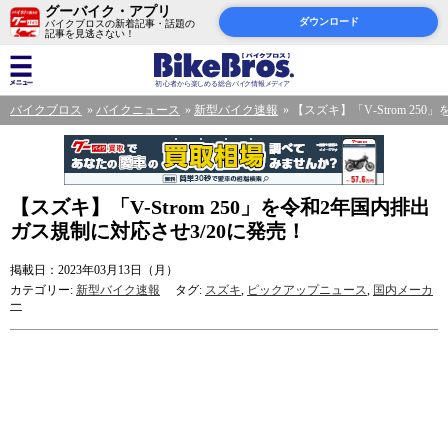
グーバイク・アプリ
ダウンロード
バイクブロスの新着記事・話題の
記事を見逃さない！
バイクブロス
バイクニュース
新型バイク速報
【スズキ】「V‐Strom 25
【スズキ】「V‐Strom 250」を令和2年国内排出
ガス規制に対応させ3/20に発売！
掲載日：2023年03月13日（月）
カテゴリー:
新型バイク速報
タグ:
スズキ
,
ピックアップニュース
,
国内メーカ
ー