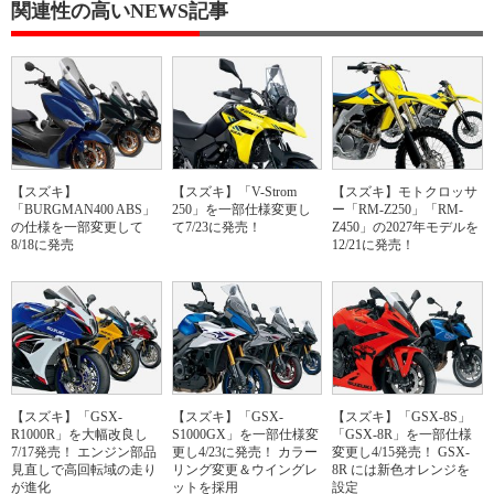
関連性の高いNEWS記事
【スズキ】
【スズキ】「V-Strom
【スズキ】モトクロッサ
「BURGMAN400 ABS」
250」を一部仕様変更し
ー「RM-Z250」「RM-
の仕様を一部変更して
て7/23に発売！
Z450」の2027年モデルを
8/18に発売
12/21に発売！
【スズキ】「GSX-
【スズキ】「GSX-
【スズキ】「GSX-8S」
R1000R」を大幅改良し
S1000GX」を一部仕様変
「GSX-8R」を一部仕様
7/17発売！ エンジン部品
更し4/23に発売！ カラー
変更し4/15発売！ GSX-
見直しで高回転域の走り
リング変更＆ウイングレ
8R には新色オレンジを
が進化
ットを採用
設定