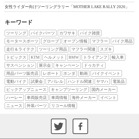
女性ライダー向けツーリングラリー「MOTHER LAKE RALLY 2026」
キーワード
ツーリング
バイクパーツ
カワサキ
バイク雑貨
モータースポーツ
グローブ
オープン情報
マフラー
バイク用品
走行＆ライテク
ツーリング用品
マフラー関連
スズキ
トピックス
KTM
ヘルメット
BMW
トライアンフ
輸入車
サスペンション
展示会
キャンペーン
ドゥカティ
用品パーツ販売店
レポート
ホンダ
動画
バイクイベント
電動バイク
試乗会
アパレル
ハンドル関連
ヤマハ
電装品
ピックアップニュース
キャンプツーリング
国内メーカー
ハーレー
車両販売店
車両情報
海外メーカー
イベント
ニュース
外装パーツ
リコール情報