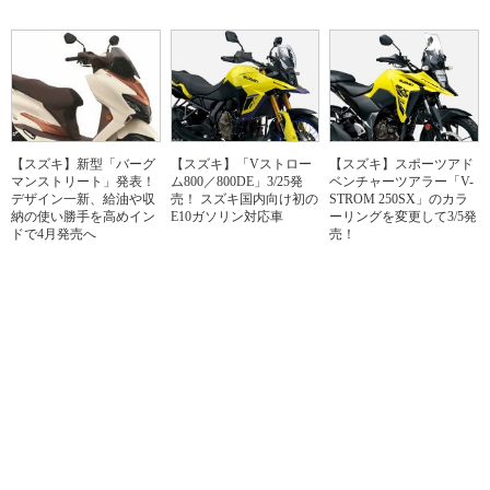
【スズキ】新型「バーグ
【スズキ】「Vストロー
【スズキ】スポーツアド
マンストリート」発表！
ム800／800DE」3/25発
ベンチャーツアラー「V-
デザイン一新、給油や収
売！ スズキ国内向け初の
STROM 250SX」のカラ
納の使い勝手を高めイン
E10ガソリン対応車
ーリングを変更して3/5発
ドで4月発売へ
売！