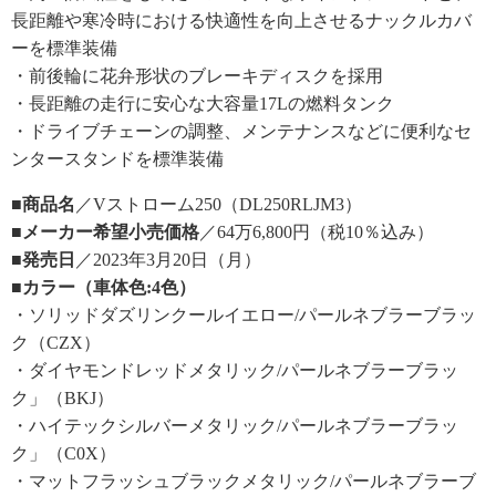
長距離や寒冷時における快適性を向上させるナックルカバ
ーを標準装備
・前後輪に花弁形状のブレーキディスクを採用
・長距離の走行に安心な大容量17Lの燃料タンク
・ドライブチェーンの調整、メンテナンスなどに便利なセ
ンタースタンドを標準装備
■商品名
／Vストローム250（DL250RLJM3）
■メーカー希望小売価格
／64万6,800円（税10％込み）
■発売日
／2023年3月20日（月）
■カラー（車体色:4色）
・ソリッドダズリンクールイエロー/パールネブラーブラッ
ク（CZX）
・ダイヤモンドレッドメタリック/パールネブラーブラッ
ク」（BKJ）
・ハイテックシルバーメタリック/パールネブラーブラッ
ク」（C0X）
・マットフラッシュブラックメタリック/パールネブラーブ