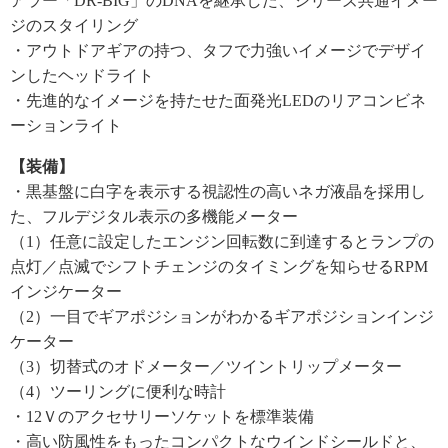
アラー「DR‐BIG」のDNAを継承した、シリーズ共通イメー
ジのスタイリング
・アウトドアギアの持つ、タフで力強いイメージでデザイ
ンしたヘッドライト
・先進的なイメージを持たせた面発光LEDのリアコンビネ
ーションライト
【装備】
・黒基盤に白字を表示する視認性の高いネガ液晶を採用し
た、フルデジタル表示の多機能メーター
（1）任意に設定したエンジン回転数に到達するとランプの
点灯／点滅でシフトチェンジのタイミングを知らせるRPM
インジケーター
（2）一目でギアポジションがわかるギアポジションインジ
ケーター
（3）切替式のオドメーター／ツイントリップメーター
（4）ツーリングに便利な時計
・12Ｖのアクセサリーソケットを標準装備
・高い防風性をもったコンパクトなウインドシールドと、