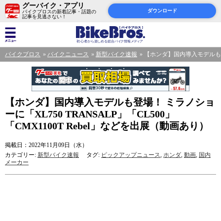
グーバイク・アプリ
ダウンロード
バイクブロスの新着記事・話題の
記事を見逃さない！
バイクブロス
バイクニュース
新型バイク速報
【ホンダ】国内導入モデルも登場！
【ホンダ】国内導入モデルも登場！ ミラノショ
ーに「XL750 TRANSALP」「CL500」
「CMX1100T Rebel」などを出展（動画あり）
掲載日：2022年11月09日（水）
カテゴリー:
新型バイク速報
タグ:
ピックアップニュース
,
ホンダ
,
動画
,
国内
メーカー