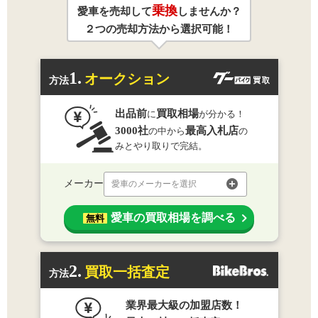
乗換
愛車を売却して
しませんか？
２つの売却方法から選択可能！
1.
オークション
方法
出品前
買取相場
に
が分かる！
3000社
最高入札店
の中から
の
みとやり取りで完結。
メーカー
愛車のメーカーを選択
愛車の買取相場を調べる
無料
2.
買取一括査定
方法
業界最大級の加盟店数！