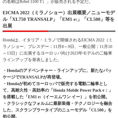
の名称はRebel 1100 T）」が販売される予定だ。
EICMA 2022（ミラノショー）出展概要／ニューモデ
ル「XL750 TRANSALP」「EM1 e:」「CL500」等を
出展
Hondaは、イタリア・ミラノで開催されるEICMA 2022（ミ
ラノショー、プレスデー：11月8～9日、一般公開：11月10
～13日）に出展するヨーロッパ向け2023年モデルの二輪車
ラインアップを発表しました。
・Hondaのアドベンチャー・ラインアップに、新たなパッ
ケージでTRANSALPが再登場。
・Hondaが初めてヨーロッパで販売する電動二輪車とし
て、高耐久性・高効率の「Honda Mobile Power Pack e：」
を搭載した「EM1 e:（イーエムワン イー）」を初公開。
・クラシックなフォルムに最新装備・テクノロジーを融合
した、スクランブラータイプのニューモデル「CL500」を
初公開。