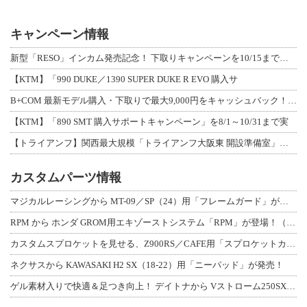
キャンペーン情報
新型「RESO」インカム発売記念！ 下取りキャンペーンを10/15まで延長して開
【KTM】「990 DUKE／1390 SUPER DUKE R EVO 購入サ
B+COM 最新モデル購入・下取りで最大9,000円をキャッシュバック！「B+F
【KTM】「890 SMT 購入サポートキャンペーン」を8/1～10/31まで実
【トライアンフ】関西最大規模「トライアンフ大阪東 開設準備室」がオープン！ 限定
カスタムパーツ情報
マジカルレーシングから MT-09／SP（24）用「フレームガード」が登場！
RPM から ホンダ GROM用エキゾーストシステム「RPM」が登場！（動画あり
カスタムスプロケットを見せる、Z900RS／CAFE用「スプロケットカバーフルキ
ネクサスから KAWASAKI H2 SX（18-22）用「ニーパッド」が発売！
ゲル素材入りで快適＆足つき向上！ デイトナから Vストローム250SX用「快適ロ