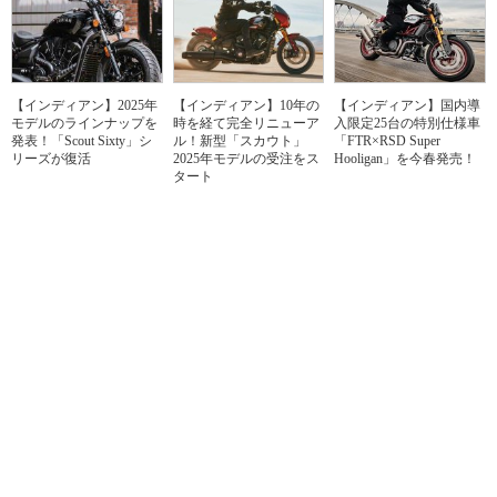
【インディアン】2025年
【インディアン】10年の
【インディアン】国内導
モデルのラインナップを
時を経て完全リニューア
入限定25台の特別仕様車
発表！「Scout Sixty」シ
ル！新型「スカウト」
「FTR×RSD Super
リーズが復活
2025年モデルの受注をス
Hooligan」を今春発売！
タート