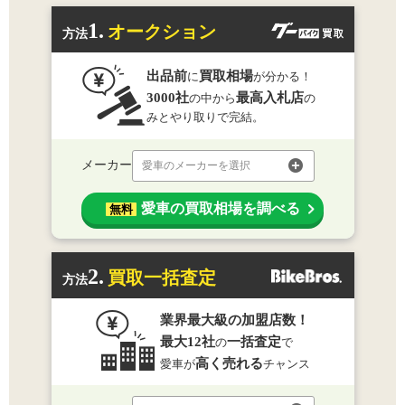
1.
オークション
方法
出品前
買取相場
に
が分かる！
3000社
最高入札店
の中から
の
みとやり取りで完結。
メーカー
愛車のメーカーを選択
愛車の買取相場を調べる
無料
2.
買取一括査定
方法
業界最大級の加盟店数！
最大12社
一括査定
の
で
高く売れる
愛車が
チャンス