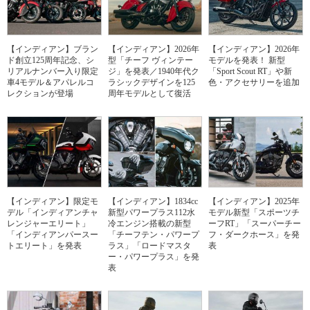
【インディアン】ブラン
【インディアン】2026年
【インディアン】2026年
ド創立125周年記念、シ
型「チーフ ヴィンテー
モデルを発表！ 新型
リアルナンバー入り限定
ジ」を発表／1940年代ク
「Sport Scout RT」や新
車4モデル＆アパレルコ
ラシックデザインを125
色・アクセサリーを追加
レクションが登場
周年モデルとして復活
【インディアン】限定モ
【インディアン】1834cc
【インディアン】2025年
デル「インディアンチャ
新型パワープラス112水
モデル新型「スポーツチ
レンジャーエリート」
冷エンジン搭載の新型
ーフRT」「スーパーチー
「インディアンパースー
「チーフテン・パワープ
フ・ダークホース」を発
トエリート」を発表
ラス」「ロードマスタ
表
ー・パワープラス」を発
表