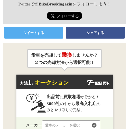
Twitterで
@BikeBrosMagazin
をフォローしよう！
ツイートする
シェアする
乗換
愛車を売却して
しませんか？
２つの売却方法から選択可能！
1.
オークション
方法
出品前
買取相場
に
が分かる！
3000社
最高入札店
の中から
の
みとやり取りで完結。
メーカー
愛車のメーカーを選択