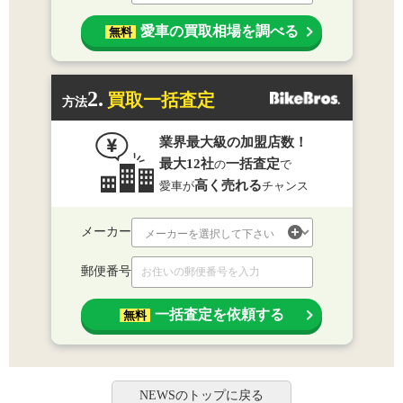
愛車の買取相場を調べる
無料
2.
買取一括査定
方法
業界最大級の加盟店数！
最大12社
一括査定
の
で
高く売れる
愛車が
チャンス
メーカー
郵便番号
一括査定を依頼する
無料
NEWSのトップに戻る