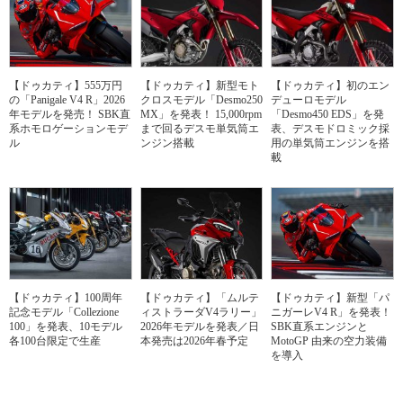
【ドゥカティ】555万円
【ドゥカティ】新型モト
【ドゥカティ】初のエン
の「Panigale V4 R」2026
クロスモデル「Desmo250
デューロモデル
年モデルを発売！ SBK直
MX」を発表！ 15,000rpm
「Desmo450 EDS」を発
系ホモロゲーションモデ
まで回るデスモ単気筒エ
表、デスモドロミック採
ル
ンジン搭載
用の単気筒エンジンを搭
載
【ドゥカティ】100周年
【ドゥカティ】「ムルテ
【ドゥカティ】新型「パ
記念モデル「Collezione
ィストラーダV4ラリー」
ニガーレV4 R」を発表！
100」を発表、10モデル
2026年モデルを発表／日
SBK直系エンジンと
各100台限定で生産
本発売は2026年春予定
MotoGP 由来の空力装備
を導入