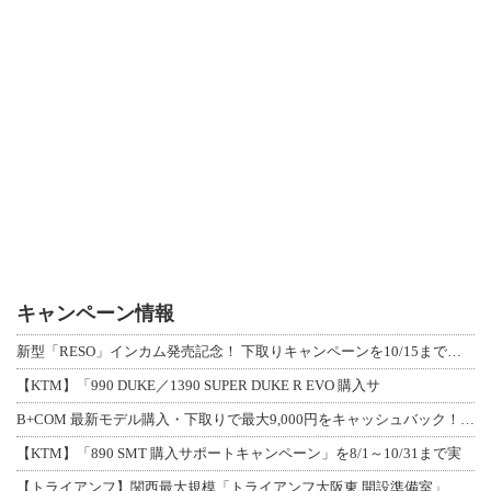
キャンペーン情報
新型「RESO」インカム発売記念！ 下取りキャンペーンを10/15まで延長して開
【KTM】「990 DUKE／1390 SUPER DUKE R EVO 購入サ
B+COM 最新モデル購入・下取りで最大9,000円をキャッシュバック！「B+F
【KTM】「890 SMT 購入サポートキャンペーン」を8/1～10/31まで実
【トライアンフ】関西最大規模「トライアンフ大阪東 開設準備室」がオープン！ 限定