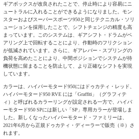
ギアボックスが改良されたことで、停止時により容易にニ
ュートラルに入れることができるようになりました。モン
スターおよびスーパースポーツ950と同じテクニカル・ソリ
ューションを採用したことで、シフトチェンジの精度も高
まっています。このシステムは、ギアシフト・ドラムがベ
アリング上で回転することにより、作動時のフリクション
が低減されています。さらに、ギアレバー・スプリングの
負荷を高めたことにより、中間ポジションでシステムが待
機状態に留まることを防止して、より正確なシフトを実現
しています。
カラーは、ハイパーモタード950にはドゥカティ・レッド、
ハイパーモタード950 RVE には「Graffiti」（グラフィテ
ィ）と呼ばれるカラーリングが設定される一方で、ハイパ
ーモタード950 SPには新しい「SP」専用カラーが登場しま
した。新しくなったハイパーモタード・ファミリーは、
2021年6月から正規ドゥカティ・ディーラーで販売（※）さ
れます。