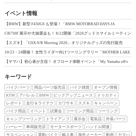
イベント情報
【BMW】新型 F450GS も登場！「BMW MOTORRAD DAYS JA
CB750F 展示や大抽選会も！ 8/22開催「2026グッドスマイルミーティン
【スズキ】「GSX-S/R Meeting 2026」オリジナルグッズの先行販売
10/23・24開催！ 女性ライダー向けツーリングラリー「MOTHER LAKE
【ヤマハ】初心者が主役！ オフロード体験イベント「My Yamaha off-r
キーワード
バイクパーツ
用品パーツ販売店
バイク雑貨
オープン情報
KTM
アパレル
BMW
ピックアップニュース
ドゥカティ
レポート
走行＆ライテク
カワサキ
スズキ
キャンペーン
バイク用品
イベント
試乗会
ツーリング用品
ツーリング
キャンプツーリング
トライアンフ
展示会
電装品
外装パーツ
ハーレー
車両販売店
モータースポーツ
ハンドル関連
サスペンション
電動バイク
輸入車
海外メーカー
動画
ヤマハ