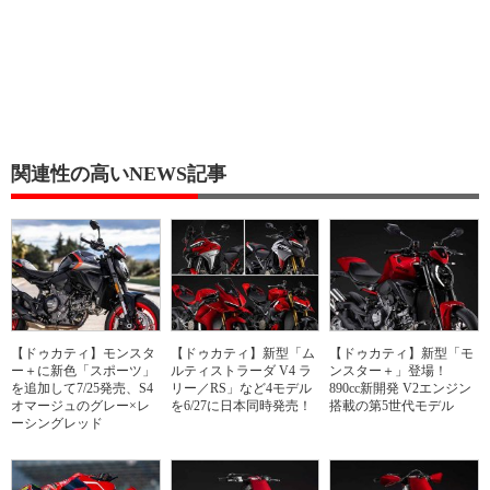
関連性の高いNEWS記事
【ドゥカティ】モンスタ
【ドゥカティ】新型「ム
【ドゥカティ】新型「モ
ー＋に新色「スポーツ」
ルティストラーダ V4 ラ
ンスター＋」登場！
を追加して7/25発売、S4
リー／RS」など4モデル
890cc新開発 V2エンジン
オマージュのグレー×レ
を6/27に日本同時発売！
搭載の第5世代モデル
ーシングレッド