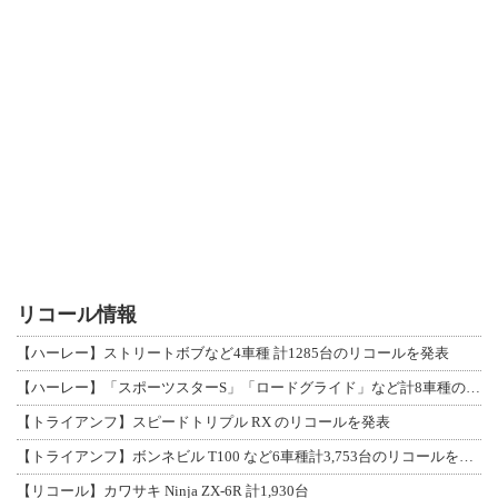
リコール情報
【ハーレー】ストリートボブなど4車種 計1285台のリコールを発表
【ハーレー】「スポーツスターS」「ロードグライド」など計8車種のリコールを発表
【トライアンフ】スピードトリプル RX のリコールを発表
【トライアンフ】ボンネビル T100 など6車種計3,753台のリコールを発表
【リコール】カワサキ Ninja ZX-6R 計1,930台