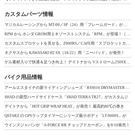
カスタムパーツ情報
マジカルレーシングから MT-09／SP（24）用「フレームガード」が登場！
RPM から ホンダ GROM用エキゾーストシステム「RPM」が登場！（動画あり
カスタムスプロケットを見せる、Z900RS／CAFE用「スプロケットカバーフルキ
ネクサスから KAWASAKI H2 SX（18-22）用「ニーパッド」が発売！
ゲル素材入りで快適＆足つき向上！ デイトナから Vストローム250SX用「快適ロ
バイク用品情報
アールエスタイチの新ライディングシューズ「RSS016 DRYMASTER スト
SHAD の新型ハードサイドケース「SHAD TERRA TR27」がカスタムジ
デイトナから「HOT GRIP WRAP HEAT」が発売！ 最高約80℃の巻き
QSTARZ の GPSラップタイマーにシリーズ最小ボディ「LT-9000S」が
ウインズジャパンが「A-FORCE RR チョップドカーボン」を9/10発売！