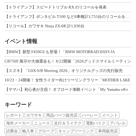
【トライアンフ】スピードトリプル RX のリコールを発表
【トライアンフ】ボンネビル T100 など6車種計3,753台のリコールを発表
【リコール】カワサキ Ninja ZX-6R 計1,930台
イベント情報
【BMW】新型 F450GS も登場！「BMW MOTORRAD DAYS JA
CB750F 展示や大抽選会も！ 8/22開催「2026グッドスマイルミーティン
【スズキ】「GSX-S/R Meeting 2026」オリジナルグッズの先行販売
10/23・24開催！ 女性ライダー向けツーリングラリー「MOTHER LAKE
【ヤマハ】初心者が主役！ オフロード体験イベント「My Yamaha off-r
キーワード
レポート
カワサキ
用品パーツ販売店
ハーレー
イベント
海外メーカー
ニュース
走行＆ライテク
電動バイク
アパレル
試乗会
輸入車
グローブ
キャンプツーリング
車両販売店