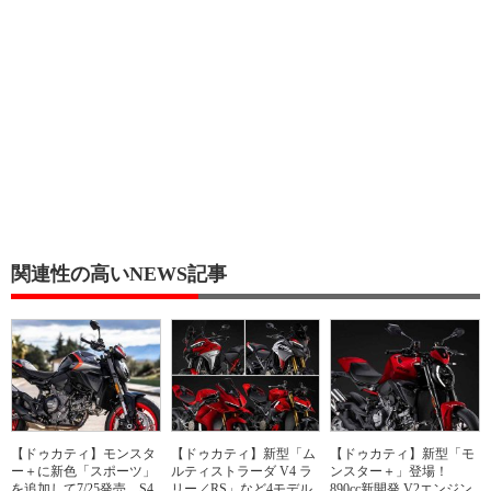
関連性の高いNEWS記事
【ドゥカティ】モンスタ
【ドゥカティ】新型「ム
【ドゥカティ】新型「モ
ー＋に新色「スポーツ」
ルティストラーダ V4 ラ
ンスター＋」登場！
を追加して7/25発売、S4
リー／RS」など4モデル
890cc新開発 V2エンジン