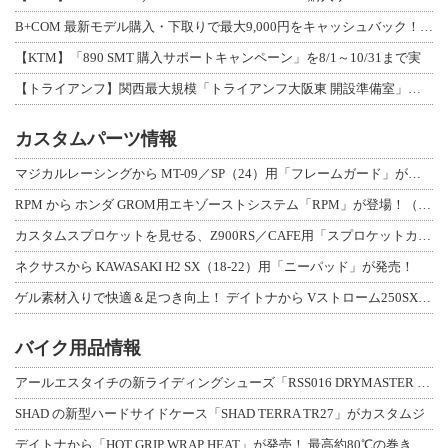
B+COM 最新モデル購入・下取りで最大9,000円をキャッシュバック！「B+F
【KTM】「890 SMT 購入サポートキャンペーン」を8/1～10/31まで実
【トライアンフ】関西最大規模「トライアンフ大阪東 開設準備室」がオープン！ 限定
カスタムパーツ情報
マジカルレーシングから MT-09／SP（24）用「フレームガード」が登場！
RPM から ホンダ GROM用エキゾーストシステム「RPM」が登場！（動画あり
カスタムスプロケットを見せる、Z900RS／CAFE用「スプロケットカバーフルキ
ネクサスから KAWASAKI H2 SX（18-22）用「ニーパッド」が発売！
ゲル素材入りで快適＆足つき向上！ デイトナから Vストローム250SX用「快適ロ
バイク用品情報
アールエスタイチの新ライディングシューズ「RSS016 DRYMASTER スト
SHAD の新型ハードサイドケース「SHAD TERRA TR27」がカスタムジ
デイトナから「HOT GRIP WRAP HEAT」が発売！ 最高約80℃の巻き