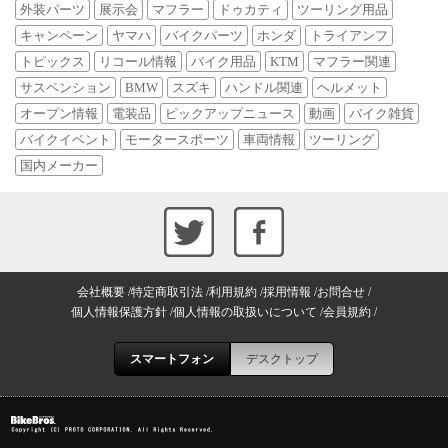
外装パーツ
展示会
マフラー
ドゥカティ
ツーリング用品
キャンペーン
ヤマハ
バイクパーツ
ホンダ
トライアンフ
トピックス
リコール情報
バイク用品
KTM
マフラー関連
サスペンション
BMW
スズキ
ハンドル関連
ヘルメット
オープン情報
電装品
ピックアップニュース
動画
バイク雑貨
バイクイベント
モータースポーツ
車両情報
ツーリング
国内メーカー
会社概要
特定商取引法
利用規約
採用情報
お問合せ
個人情報保護方針
個人情報の取扱いについて
会員規約
スマートフォン
デスクトップ
Copyright (C) PROTO