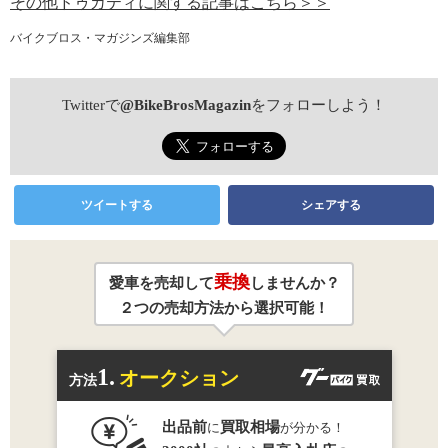
その他ドゥカティに関する記事はこちら＞＞
バイクブロス・マガジンズ編集部
Twitterで
@BikeBrosMagazin
をフォローしよう！
ツイートする
シェアする
乗換
愛車を売却して
しませんか？
２つの売却方法から選択可能！
1.
オークション
方法
出品前
買取相場
に
が分かる！