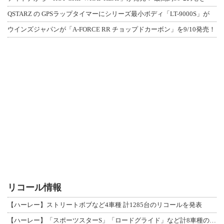
QSTARZ の GPSラップタイマーにシリーズ最小ボディ「LT-9000S」が
ウインズジャパンが「A-FORCE RR チョップドカーボン」を9/10発売！
リコール情報
【ハーレー】ストリートボブなど4車種 計1285台のリコールを発表
【ハーレー】「スポーツスターS」「ロードグライド」など計8車種のリコールを発表