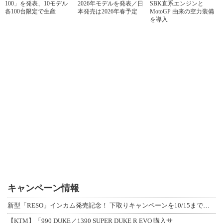
100」を発表、10モデル
2026年モデルを発表／日
SBK直系エンジンと
各100台限定で生産
本発売は2026年春予定
MotoGP 由来の空力装備
を導入
キャンペーン情報
新型「RESO」インカム発売記念！ 下取りキャンペーンを10/15まで延長して開
【KTM】「990 DUKE／1390 SUPER DUKE R EVO 購入サ