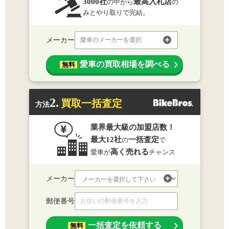
3000社
最高入札店
の中から
の
みとやり取りで完結。
メーカー
愛車のメーカーを選択
愛車の買取相場を調べる
無料
2.
買取一括査定
方法
業界最大級の加盟店数！
最大12社
一括査定
の
で
高く売れる
愛車が
チャンス
メーカー
郵便番号
一括査定を依頼する
無料