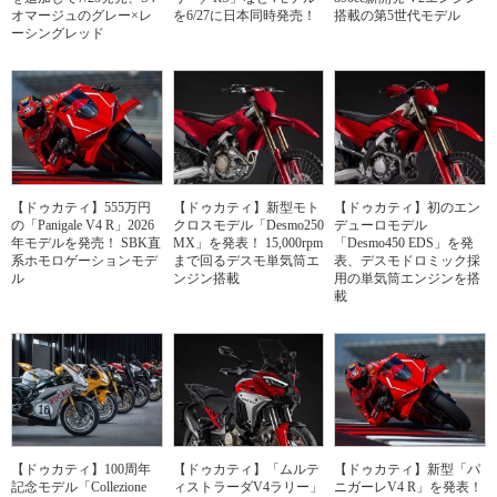
オマージュのグレー×レ
を6/27に日本同時発売！
搭載の第5世代モデル
ーシングレッド
【ドゥカティ】555万円
【ドゥカティ】新型モト
【ドゥカティ】初のエン
の「Panigale V4 R」2026
クロスモデル「Desmo250
デューロモデル
年モデルを発売！ SBK直
MX」を発表！ 15,000rpm
「Desmo450 EDS」を発
系ホモロゲーションモデ
まで回るデスモ単気筒エ
表、デスモドロミック採
ル
ンジン搭載
用の単気筒エンジンを搭
載
【ドゥカティ】100周年
【ドゥカティ】「ムルテ
【ドゥカティ】新型「パ
記念モデル「Collezione
ィストラーダV4ラリー」
ニガーレV4 R」を発表！