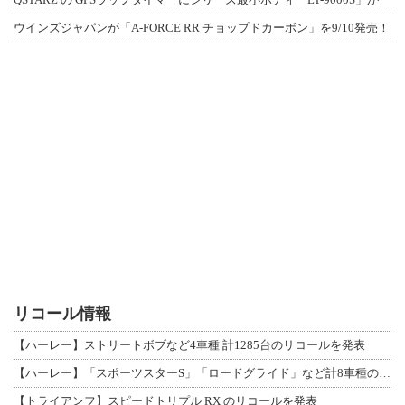
ウインズジャパンが「A-FORCE RR チョップドカーボン」を9/10発売！
リコール情報
【ハーレー】ストリートボブなど4車種 計1285台のリコールを発表
【ハーレー】「スポーツスターS」「ロードグライド」など計8車種のリコールを発表
【トライアンフ】スピードトリプル RX のリコールを発表