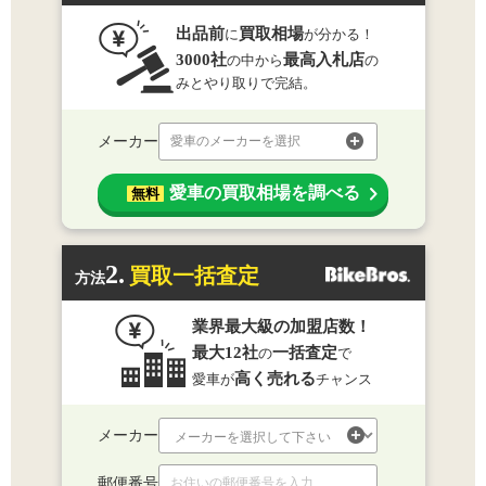
出品前
買取相場
に
が分かる！
3000社
最高入札店
の中から
の
みとやり取りで完結。
メーカー
愛車のメーカーを選択
愛車の買取相場を調べる
無料
2.
買取一括査定
方法
業界最大級の加盟店数！
最大12社
一括査定
の
で
高く売れる
愛車が
チャンス
メーカー
郵便番号