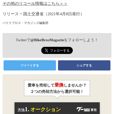
その他のリコール情報はこちら＞＞
リリース = 国土交通省（2021年4月8日発行）
バイクブロス・マガジンズ編集部
Twitterで
@BikeBrosMagazin
をフォローしよう！
ツイートする
シェアする
乗換
愛車を売却して
しませんか？
２つの売却方法から選択可能！
1.
オークション
方法