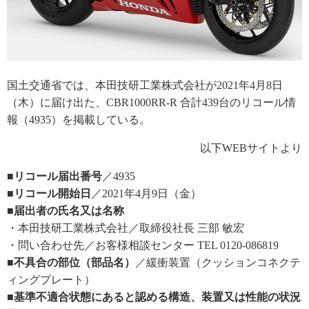
国土交通省では、本田技研工業株式会社が2021年4月8日
（木）に届け出た、CBR1000RR-R 合計439台のリコール情
報（4935）を掲載している。
以下WEBサイトより
■リコール届出番号
／4935
■リコール開始日
／2021年4月9日（金）
■届出者の氏名又は名称
・本田技研工業株式会社／取締役社長 三部 敏宏
・問い合わせ先／お客様相談センター TEL 0120-086819
■不具合の部位（部品名）
／緩衝装置（クッションコネクテ
ィングプレート）
■基準不適合状態にあると認める構造、装置又は性能の状況