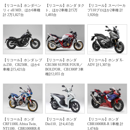
【リコール】ホンダベン
【リコール】ホンダ タク
【リコール】スーパーカ
リィ eII MD、ほか6車種
ト、ほか2車種 計5万
ブ110プロほか2車種 計
計 2万1,827台
1,493台
1,920台
【リコール】ホンダ レブ
【リコール】ホンダ
【リコール】ホンダ X-
ル250、CB250R、ほか4
CB1300 SUPER FOUR／
ADV 計1,307台
車種 計5,421台
BOLD'OR、CB1300P 3車
種計2,055 台
【リコール】ホンダ
【リコール】ホンダ
【リコール】ホンダ
CRF1100L Africa Twin、
Dio110、計4,415台
CBR1000RR-R 1車種 計
NT1100、CBR1000RR-R
1,474台