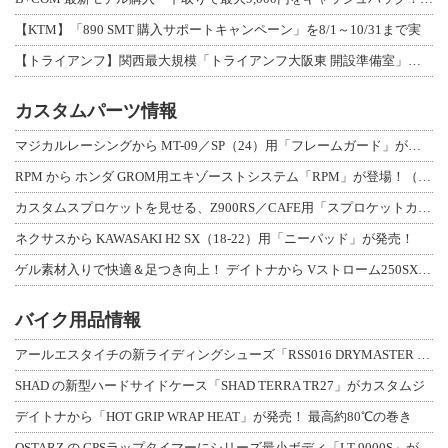
【KTM】「890 SMT 購入サポートキャンペーン」を8/1～10/31まで実
【トライアンフ】関西最大規模「トライアンフ大阪東 開設準備室」がオープン！ 限定
カスタムパーツ情報
マジカルレーシングから MT-09／SP（24）用「フレームガード」が登場！
RPM から ホンダ GROM用エキゾーストシステム「RPM」が登場！（動画あり
カスタムスプロケットを見せる、Z900RS／CAFE用「スプロケットカバーフルキ
ネクサスから KAWASAKI H2 SX（18-22）用「ニーパッド」が発売！
ゲル素材入りで快適＆足つき向上！ デイトナから Vストローム250SX用「快適ロ
バイク用品情報
アールエスタイチの新ライディングシューズ「RSS016 DRYMASTER スト
SHAD の新型ハードサイドケース「SHAD TERRA TR27」がカスタムジ
デイトナから「HOT GRIP WRAP HEAT」が発売！ 最高約80℃の巻き
QSTARZ の GPSラップタイマーにシリーズ最小ボディ「LT-9000S」が