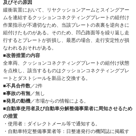
及びその原因
緩衝装置において、リヤクッションアームとスイングアー
ムを連結するクッションコネクティングプレートの組付け
作業指示が不適切なため、当該プレートの表裏を逆向きに
組付けたものがある。そのため、凹凸路面等を繰り返し走
行するとプレートが折損し、最悪の場合、走行安定性が損
なわれるおそれがある。
■改善措置の内容
全車両、クッションコネクティングプレートの組付け状態
を点検し、該当するものはクッションコネクティングプレ
ートとダストシールを新品と交換する。
■不具合件数
／2件
■事故の有無
／無し
■発見の動機
／市場からの情報による。
■自動車使用者及び自動車分解整備事業者に周知させるため
の措置
・使用者：ダイレクトメール等で通知する。
・自動車特定整備事業者等：日整連発行の機関誌に掲載す