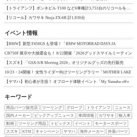
【トライアンフ】ボンネビル T100 など6車種計3,753台のリコールを発表
【リコール】カワサキ Ninja ZX-6R 計1,930台
イベント情報
【BMW】新型 F450GS も登場！「BMW MOTORRAD DAYS JA
CB750F 展示や大抽選会も！ 8/22開催「2026グッドスマイルミーティン
【スズキ】「GSX-S/R Meeting 2026」オリジナルグッズの先行販売
10/23・24開催！ 女性ライダー向けツーリングラリー「MOTHER LAKE
【ヤマハ】初心者が主役！ オフロード体験イベント「My Yamaha off-r
キーワード
用品パーツ販売店
ツーリング
グローブ
トライアンフ
ニュース
国内メーカー
ピックアップニュース
車両情報
カワサキ
輸入車
動画
ツーリング用品
トピックス
イベント
モータースポーツ
スズキ
KTM
キャンペーン
ヤマハ
海外メーカー
外装パーツ