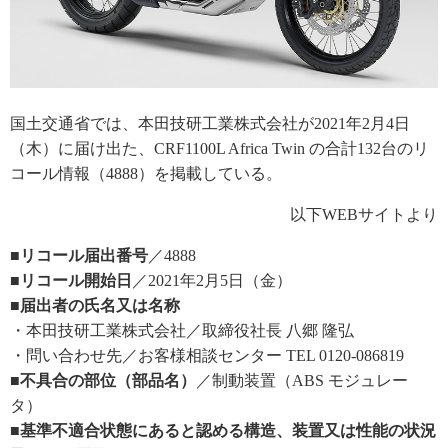
国土交通省では、本田技研工業株式会社が2021年2月4日
（木）に届け出た、CRF1100L Africa Twin の合計132台のリ
コール情報（4888）を掲載している。
以下WEBサイトより
■リコール届出番号
／4888
■リコール開始日
／2021年2月5日（金）
■届出者の氏名又は名称
・本田技研工業株式会社／取締役社長 八郷 隆弘
・問い合わせ先／お客様相談センター TEL 0120-086819
■不具合の部位（部品名）
／制動装置（ABS モジュレー
タ）
■基準不適合状態にあると認める構造、装置又は性能の状況