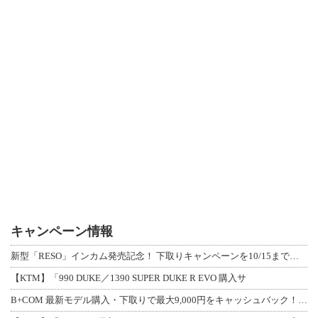
キャンペーン情報
新型「RESO」インカム発売記念！ 下取りキャンペーンを10/15まで延長して開
【KTM】「990 DUKE／1390 SUPER DUKE R EVO 購入サ
B+COM 最新モデル購入・下取りで最大9,000円をキャッシュバック！「B+F