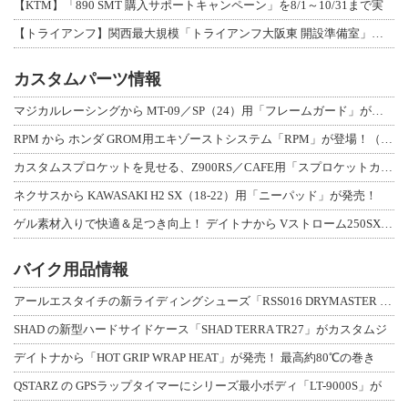
【KTM】「890 SMT 購入サポートキャンペーン」を8/1～10/31まで実
【トライアンフ】関西最大規模「トライアンフ大阪東 開設準備室」がオープン！ 限定
カスタムパーツ情報
マジカルレーシングから MT-09／SP（24）用「フレームガード」が登場！
RPM から ホンダ GROM用エキゾーストシステム「RPM」が登場！（動画あり
カスタムスプロケットを見せる、Z900RS／CAFE用「スプロケットカバーフルキ
ネクサスから KAWASAKI H2 SX（18-22）用「ニーパッド」が発売！
ゲル素材入りで快適＆足つき向上！ デイトナから Vストローム250SX用「快適ロ
バイク用品情報
アールエスタイチの新ライディングシューズ「RSS016 DRYMASTER スト
SHAD の新型ハードサイドケース「SHAD TERRA TR27」がカスタムジ
デイトナから「HOT GRIP WRAP HEAT」が発売！ 最高約80℃の巻き
QSTARZ の GPSラップタイマーにシリーズ最小ボディ「LT-9000S」が