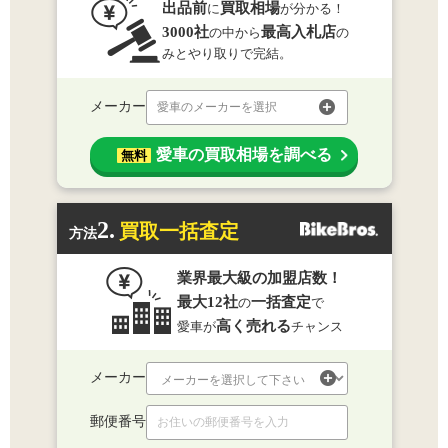
出品前
買取相場
に
が分かる！
3000社
最高入札店
の中から
の
みとやり取りで完結。
メーカー
愛車のメーカーを選択
愛車の買取相場を調べる
無料
2.
買取一括査定
方法
業界最大級の加盟店数！
最大12社
一括査定
の
で
高く売れる
愛車が
チャンス
メーカー
郵便番号