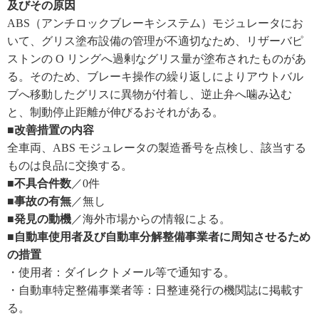
及びその原因
ABS（アンチロックブレーキシステム）モジュレータにお
いて、グリス塗布設備の管理が不適切なため、リザーバピ
ストンの O リングへ過剰なグリス量が塗布されたものがあ
る。そのため、ブレーキ操作の繰り返しによりアウトバル
ブへ移動したグリスに異物が付着し、逆止弁へ噛み込む
と、制動停止距離が伸びるおそれがある。
■改善措置の内容
全車両、ABS モジュレータの製造番号を点検し、該当する
ものは良品に交換する。
■不具合件数
／0件
■事故の有無
／無し
■発見の動機
／海外市場からの情報による。
■自動車使用者及び自動車分解整備事業者に周知させるため
の措置
・使用者：ダイレクトメール等で通知する。
・自動車特定整備事業者等：日整連発行の機関誌に掲載す
る。