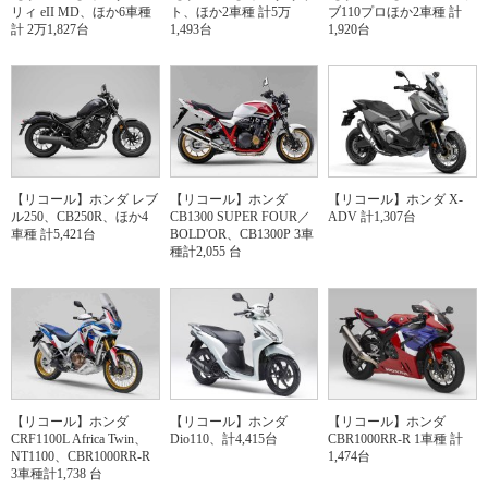
リィ eII MD、ほか6車種
ト、ほか2車種 計5万
ブ110プロほか2車種 計
計 2万1,827台
1,493台
1,920台
【リコール】ホンダ レブ
【リコール】ホンダ
【リコール】ホンダ X-
ル250、CB250R、ほか4
CB1300 SUPER FOUR／
ADV 計1,307台
車種 計5,421台
BOLD'OR、CB1300P 3車
種計2,055 台
【リコール】ホンダ
【リコール】ホンダ
【リコール】ホンダ
CRF1100L Africa Twin、
Dio110、計4,415台
CBR1000RR-R 1車種 計
NT1100、CBR1000RR-R
1,474台
3車種計1,738 台