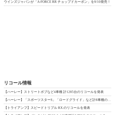
ウインズジャパンが「A-FORCE RR チョップドカーボン」を9/10発売！
リコール情報
【ハーレー】ストリートボブなど4車種 計1285台のリコールを発表
【ハーレー】「スポーツスターS」「ロードグライド」など計8車種のリコールを発表
【トライアンフ】スピードトリプル RX のリコールを発表