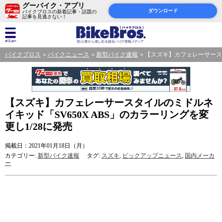
グーバイク・アプリ
ダウンロード
バイクブロスの新着記事・話題の
記事を見逃さない！
バイクブロス
バイクニュース
新型バイク速報
【スズキ】カフェレーサースタ
【スズキ】カフェレーサースタイルのミドルネ
イキッド「SV650X ABS」のカラーリングを変
更し1/28に発売
掲載日：2021年01月18日（月）
カテゴリー:
新型バイク速報
タグ:
スズキ
,
ピックアップニュース
,
国内メーカ
ー