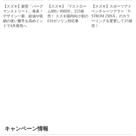
【スズキ】新型「バーグ
【スズキ】「Vストロー
【スズキ】スポーツアド
マンストリート」発表！
ム800／800DE」3/25発
ベンチャーツアラー「V-
デザイン一新、給油や収
売！ スズキ国内向け初の
STROM 250SX」のカラ
納の使い勝手を高めイン
E10ガソリン対応車
ーリングを変更して3/5発
ドで4月発売へ
売！
キャンペーン情報