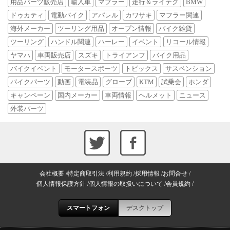
用品パーツ販売店
輸入車
マフラー
走行＆ライテク
BMW
ドゥカティ
電動バイク
アパレル
カワサキ
マフラー関連
海外メーカー
ツーリング用品
オープン情報
バイク雑貨
ツーリング
ハンドル関連
ハーレー
イベント
リコール情報
ヤマハ
車両販売店
スズキ
トライアンフ
バイク用品
バイクイベント
モータースポーツ
トピックス
サスペンション
バイクパーツ
動画
電装品
グローブ
KTM
試乗会
ホンダ
キャンペーン
国内メーカー
車両情報
ヘルメット
ニュース
外装パーツ
会社概要
特定商取引法
利用規約
採用情報
お問合せ
個人情報保護方針
個人情報の取扱いについて
会員規約
スマートフォン
デスクトップ