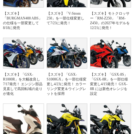
【スズキ】
【スズキ】「V-Strom
【スズキ】モトクロッサ
「BURGMAN400 ABS」
250」を一部仕様変更し
ー「RM-Z250」「RM-
の仕様を一部変更して
て7/23に発売！
Z450」の2027年モデルを
8/18に発売
12/21に発売！
【スズキ】「GSX-
【スズキ】「GSX-
【スズキ】「GSX-8S」
R1000R」を大幅改良し
S1000GX」を一部仕様変
「GSX-8R」を一部仕様
7/17発売！ エンジン部品
更し4/23に発売！ カラー
変更し4/15発売！ GSX-
見直しで高回転域の走り
リング変更＆ウイングレ
8R には新色オレンジを
が進化
ットを採用
設定