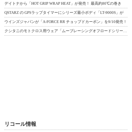
デイトナから「HOT GRIP WRAP HEAT」が発売！ 最高約80℃の巻き
QSTARZ の GPSラップタイマーにシリーズ最小ボディ「LT-9000S」が
ウインズジャパンが「A-FORCE RR チョップドカーボン」を9/10発売！
クシタニのモトクロス用ウェア「ムーブレーシングオフロードシリーズ」3アイテムが登
リコール情報