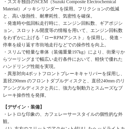
・スズキ独自のSCEM（Suzuki Composite Electrochemical
Material）メッキシリンダーを採用。フリクションの低減
と、高い放熱性、耐摩耗性、気密性を確保。
・発進時や低回転走行時に、エンジン回転数、ギアポジシ
ョン、スロットル開度等の情報を用いて、エンジン回転数
をわずかに上げる「ローRPMアシスト」を採用し、発進・
停車を繰り返す市街地走行などでの操作性を向上。
・スリムで軽量な車体（装備重量197kg）により、街乗りか
らツーリングまで幅広い走行条件において、軽快で優れた
ハンドリング性能を実現。
・異形対向4ポットフロントブレーキキャリパーを採用し、
直径290mm のフロントダブルディスクと、直径240mm のリ
アシングルディスクと共に、強力な制動力とスムーズなブ
レーキ操作性を発揮。
【デザイン・装備】
・レトロな印象の、カフェレーサースタイルの個性的な外
観。
（1）左右のスリットでアクセント付けしたヘッドライトカ