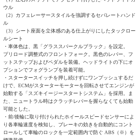
ウル
（2）カフェレーサースタイルを強調するセパレートハンド
ル
（3）シート座面を立体感のある仕上がりにしたタックロー
ルシート
・車体色は、黒「グラススパークルブラック」を設定。
プリロード調整式のフロントフォーク。黒色のレバー、フ
ットステップおよびペダルを装備。ヘッドライトの下にオ
プションでフォグランプを装着可能。
・スタータースイッチを押し続けずにワンプッシュするだ
けで、ECMがスターターモーターを回転させてエンジンが
始動する「スズキイージースタートシステム」を採用。ま
た、ニュートラル時はクラッチレバーを握らなくても始動
可能とした。
・前/後輪に取り付けられたホイールスピードセンサーによ
り各車輪速度を検知し、ブレーキの効きを自動的にコント
ロールして車輪のロックを一定範囲内で防ぐ ABS（※）を