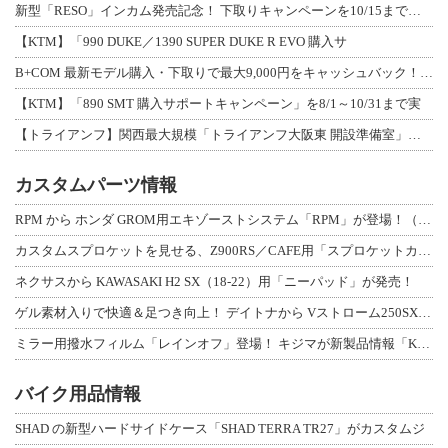
新型「RESO」インカム発売記念！ 下取りキャンペーンを10/15まで延長して開
【KTM】「990 DUKE／1390 SUPER DUKE R EVO 購入サ
B+COM 最新モデル購入・下取りで最大9,000円をキャッシュバック！「B+F
【KTM】「890 SMT 購入サポートキャンペーン」を8/1～10/31まで実
【トライアンフ】関西最大規模「トライアンフ大阪東 開設準備室」がオープン！ 限定
カスタムパーツ情報
RPM から ホンダ GROM用エキゾーストシステム「RPM」が登場！（動画あり
カスタムスプロケットを見せる、Z900RS／CAFE用「スプロケットカバーフルキ
ネクサスから KAWASAKI H2 SX（18-22）用「ニーパッド」が発売！
ゲル素材入りで快適＆足つき向上！ デイトナから Vストローム250SX用「快適ロ
ミラー用撥水フィルム「レインオフ」登場！ キジマが新製品情報「KIJIMA NE
バイク用品情報
SHAD の新型ハードサイドケース「SHAD TERRA TR27」がカスタムジ