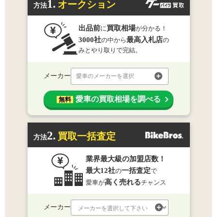
1.
オークション
方法
出品前
買取相場
に
が分かる！
3000社
最高入札店
の中から
の
みとやり取りで完結。
メーカー
愛車のメーカーを選択
愛車の買取相場を調べる
無料
2.
買取一括査定
方法
業界最大級の加盟店数！
最大12社
一括査定
の
で
高く売れる
愛車が
チャンス
メーカー