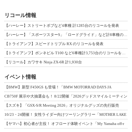
リコール情報
【ハーレー】ストリートボブなど4車種 計1285台のリコールを発表
【ハーレー】「スポーツスターS」「ロードグライド」など計8車種のリコールを発表
【トライアンフ】スピードトリプル RX のリコールを発表
【トライアンフ】ボンネビル T100 など6車種計3,753台のリコールを発表
【リコール】カワサキ Ninja ZX-6R 計1,930台
イベント情報
【BMW】新型 F450GS も登場！「BMW MOTORRAD DAYS JA
CB750F 展示や大抽選会も！ 8/22開催「2026グッドスマイルミーティン
【スズキ】「GSX-S/R Meeting 2026」オリジナルグッズの先行販売
10/23・24開催！ 女性ライダー向けツーリングラリー「MOTHER LAKE
【ヤマハ】初心者が主役！ オフロード体験イベント「My Yamaha off-r