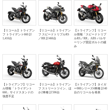
【リコール】トライアン
【リコール】トライアン
【トライアンフ】リコー
フ トライデント660 計
フ スピードトリプルRS
ル情報「スピードトリプ
1,416台
／RR 計466台
ルRS／RR」ABS パルサ
ーリング固定ボルトの緩
み
【トライアンフ】リコー
【リコール】トライアン
【トライアンフ】タイガ
ル情報「トライデント
フ ストリートツイン、ほ
ー900シリーズ4車種 計40
660」サイドスタンドの
か2車種 計596台
台のリコールを発表
強度不足