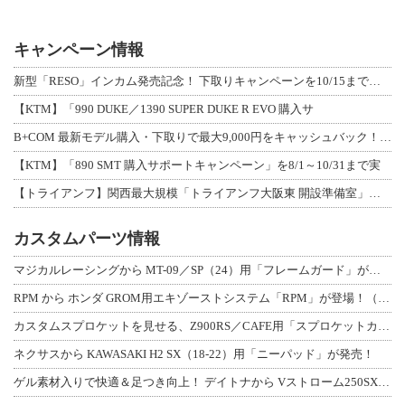
キャンペーン情報
新型「RESO」インカム発売記念！ 下取りキャンペーンを10/15まで延長して開
【KTM】「990 DUKE／1390 SUPER DUKE R EVO 購入サ
B+COM 最新モデル購入・下取りで最大9,000円をキャッシュバック！「B+F
【KTM】「890 SMT 購入サポートキャンペーン」を8/1～10/31まで実
【トライアンフ】関西最大規模「トライアンフ大阪東 開設準備室」がオープン！ 限定
カスタムパーツ情報
マジカルレーシングから MT-09／SP（24）用「フレームガード」が登場！
RPM から ホンダ GROM用エキゾーストシステム「RPM」が登場！（動画あり
カスタムスプロケットを見せる、Z900RS／CAFE用「スプロケットカバーフルキ
ネクサスから KAWASAKI H2 SX（18-22）用「ニーパッド」が発売！
ゲル素材入りで快適＆足つき向上！ デイトナから Vストローム250SX用「快適ロ