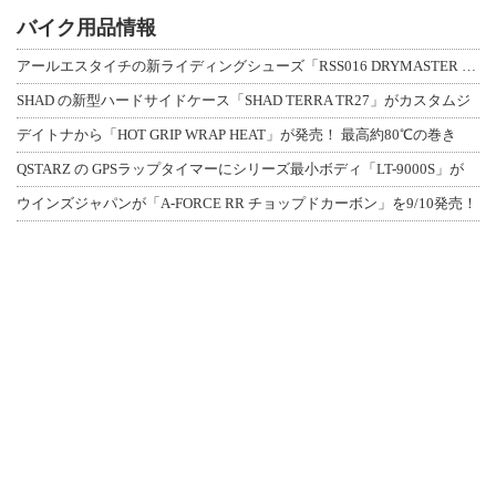
バイク用品情報
アールエスタイチの新ライディングシューズ「RSS016 DRYMASTER スト
SHAD の新型ハードサイドケース「SHAD TERRA TR27」がカスタムジ
デイトナから「HOT GRIP WRAP HEAT」が発売！ 最高約80℃の巻き
QSTARZ の GPSラップタイマーにシリーズ最小ボディ「LT-9000S」が
ウインズジャパンが「A-FORCE RR チョップドカーボン」を9/10発売！