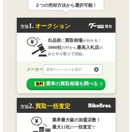
２つの売却方法から選択可能！
1.
オークション
方法
出品前
買取相場
に
が分かる！
3000社
最高入札店
の中から
の
みとやり取りで完結。
メーカー
愛車のメーカーを選択
愛車の買取相場を調べる
無料
2.
買取一括査定
方法
業界最大級の加盟店数！
最大12社
一括査定
の
で