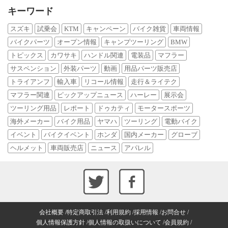
キーワード
スズキ
試乗会
KTM
キャンペーン
バイク雑貨
車両情報
バイクパーツ
オープン情報
キャンプツーリング
BMW
トピックス
カワサキ
ハンドル関連
電装品
マフラー
サスペンション
外装パーツ
動画
用品パーツ販売店
トライアンフ
輸入車
リコール情報
走行＆ライテク
マフラー関連
ピックアップニュース
ハーレー
展示会
ツーリング用品
レポート
ドゥカティ
モータースポーツ
海外メーカー
バイク用品
ヤマハ
ツーリング
電動バイク
イベント
バイクイベント
ホンダ
国内メーカー
グローブ
ヘルメット
車両販売店
ニュース
アパレル
会社概要
特定商取引法
利用規約
採用情報
お問合せ
個人情報保護方針
個人情報の取扱いについて
会員規約