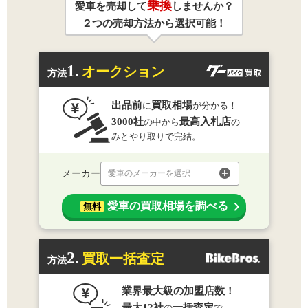
乗換
愛車を売却して
しませんか？
２つの売却方法から選択可能！
1.
オークション
方法
出品前
買取相場
に
が分かる！
3000社
最高入札店
の中から
の
みとやり取りで完結。
メーカー
愛車のメーカーを選択
愛車の買取相場を調べる
無料
2.
買取一括査定
方法
業界最大級の加盟店数！
最大12社
一括査定
の
で