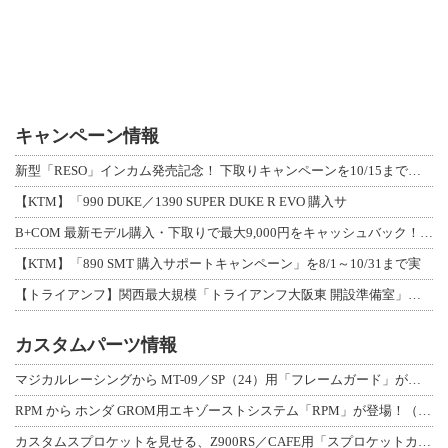
キャンペーン情報
新型「RESO」インカム発売記念！ 下取りキャンペーンを10/15まで延長して開
【KTM】「990 DUKE／1390 SUPER DUKE R EVO 購入サ
B+COM 最新モデル購入・下取りで最大9,000円をキャッシュバック！「B+F
【KTM】「890 SMT 購入サポートキャンペーン」を8/1～10/31まで実
【トライアンフ】関西最大規模「トライアンフ大阪東 開設準備室」がオープン！ 限定
カスタムパーツ情報
マジカルレーシングから MT-09／SP（24）用「フレームガード」が登場！
RPM から ホンダ GROM用エキゾーストシステム「RPM」が登場！（動画あり
カスタムスプロケットを見せる、Z900RS／CAFE用「スプロケットカバーフルキ