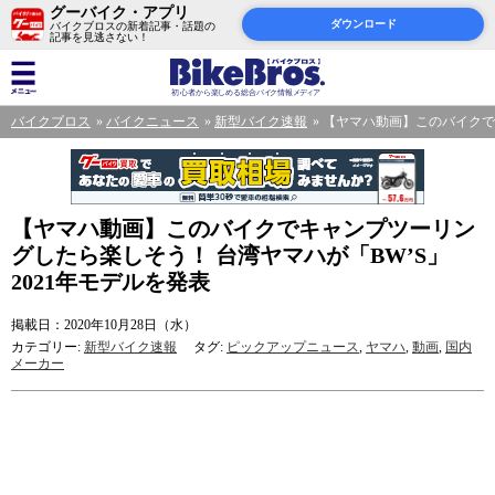
グーバイク・アプリ
ダウンロード
バイクブロスの新着記事・話題の
記事を見逃さない！
バイクブロス
バイクニュース
新型バイク速報
【ヤマハ動画】このバイクでキ
【ヤマハ動画】このバイクでキャンプツーリン
グしたら楽しそう！ 台湾ヤマハが「BW’S」
2021年モデルを発表
掲載日：2020年10月28日（水）
カテゴリー:
新型バイク速報
タグ:
ピックアップニュース
,
ヤマハ
,
動画
,
国内
メーカー