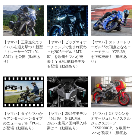
【ヤマハ】正常進化でラ
【ヤマハ】ビッグマイナ
【ヤマハ】ストリートリ
イバルを迎え撃つ！新型
ーチェンジで生まれ変わ
ーガルSSの頂点となるニ
「トレーサー9GT＋Y-
った2025モデル「MT-
ューモデル「YZF-R9」
AMT」を公開（動画あ
07」を欧州ヤマハが発
を正式発表！（動画あ
り）
表！ Y-AMT搭載モデル
り）
も登場（動画あり）
【ヤマハ】タイヤマハか
【ヤマハ】2024年モデル
【ヤマハ】GP マシンを
らアンダーボーンタイプ
「MT-09」を EICMA
オマージュしたノスタル
のニューモデル「PG-1」
2023へ出展／国内導入時
ジックスポーツ
が登場（動画あり）
期は？（動画あり）
「XSR900GP」を欧州ヤ
マハが発表！（動画あ