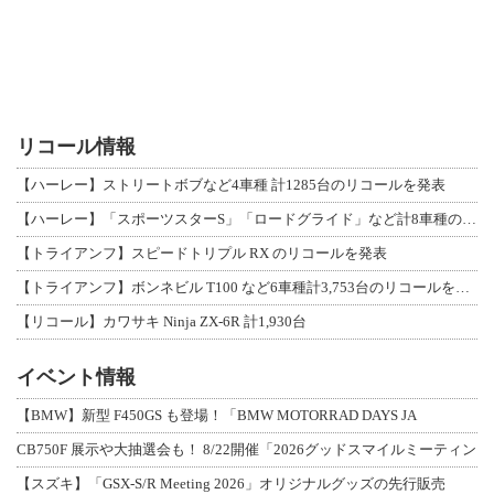
リコール情報
【ハーレー】ストリートボブなど4車種 計1285台のリコールを発表
【ハーレー】「スポーツスターS」「ロードグライド」など計8車種のリコールを発表
【トライアンフ】スピードトリプル RX のリコールを発表
【トライアンフ】ボンネビル T100 など6車種計3,753台のリコールを発表
【リコール】カワサキ Ninja ZX-6R 計1,930台
イベント情報
【BMW】新型 F450GS も登場！「BMW MOTORRAD DAYS JA
CB750F 展示や大抽選会も！ 8/22開催「2026グッドスマイルミーティン
【スズキ】「GSX-S/R Meeting 2026」オリジナルグッズの先行販売