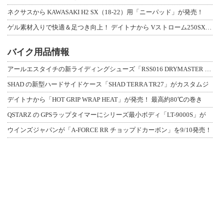
ネクサスから KAWASAKI H2 SX（18-22）用「ニーパッド」が発売！
ゲル素材入りで快適＆足つき向上！ デイトナから Vストローム250SX用「快適ロ
バイク用品情報
アールエスタイチの新ライディングシューズ「RSS016 DRYMASTER スト
SHAD の新型ハードサイドケース「SHAD TERRA TR27」がカスタムジ
デイトナから「HOT GRIP WRAP HEAT」が発売！ 最高約80℃の巻き
QSTARZ の GPSラップタイマーにシリーズ最小ボディ「LT-9000S」が
ウインズジャパンが「A-FORCE RR チョップドカーボン」を9/10発売！