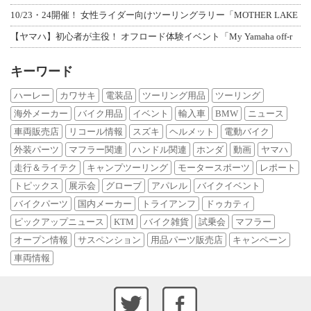
10/23・24開催！ 女性ライダー向けツーリングラリー「MOTHER LAKE
【ヤマハ】初心者が主役！ オフロード体験イベント「My Yamaha off-r
キーワード
ハーレー
カワサキ
電装品
ツーリング用品
ツーリング
海外メーカー
バイク用品
イベント
輸入車
BMW
ニュース
車両販売店
リコール情報
スズキ
ヘルメット
電動バイク
外装パーツ
マフラー関連
ハンドル関連
ホンダ
動画
ヤマハ
走行＆ライテク
キャンプツーリング
モータースポーツ
レポート
トピックス
展示会
グローブ
アパレル
バイクイベント
バイクパーツ
国内メーカー
トライアンフ
ドゥカティ
ピックアップニュース
KTM
バイク雑貨
試乗会
マフラー
オープン情報
サスペンション
用品パーツ販売店
キャンペーン
車両情報