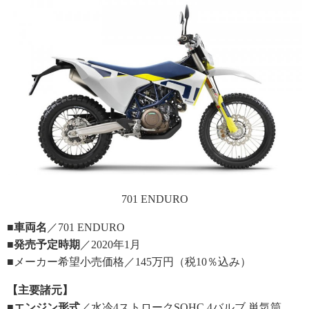
701 ENDURO
■車両名
／701 ENDURO
■発売予定時期
／2020年1月
■メーカー希望小売価格／145万円（税10％込み）
【主要諸元】
■エンジン形式
／水冷4ストロークSOHC 4バルブ 単気筒