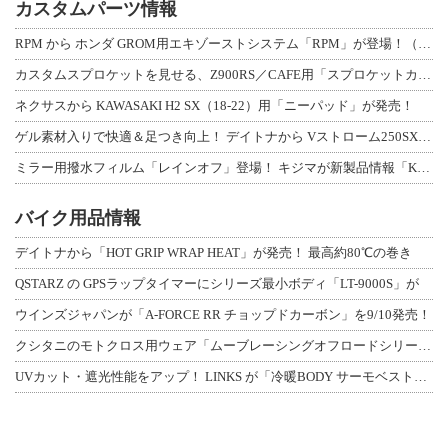
カスタムパーツ情報
RPM から ホンダ GROM用エキゾーストシステム「RPM」が登場！（動画あり
カスタムスプロケットを見せる、Z900RS／CAFE用「スプロケットカバーフルキ
ネクサスから KAWASAKI H2 SX（18-22）用「ニーパッド」が発売！
ゲル素材入りで快適＆足つき向上！ デイトナから Vストローム250SX用「快適ロ
ミラー用撥水フィルム「レインオフ」登場！ キジマが新製品情報「KIJIMA NE
バイク用品情報
デイトナから「HOT GRIP WRAP HEAT」が発売！ 最高約80℃の巻き
QSTARZ の GPSラップタイマーにシリーズ最小ボディ「LT-9000S」が
ウインズジャパンが「A-FORCE RR チョップドカーボン」を9/10発売！
クシタニのモトクロス用ウェア「ムーブレーシングオフロードシリーズ」3アイテムが登
UVカット・遮光性能をアップ！ LINKS が「冷暖BODY サーモベスト」改良