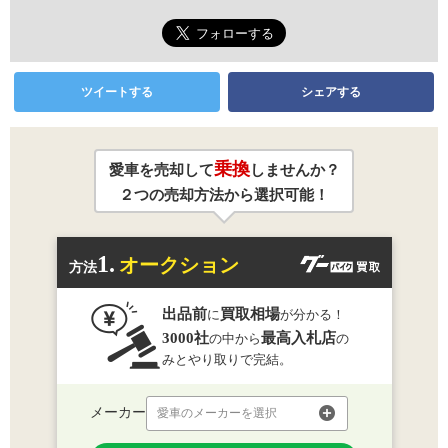
ツイートする
シェアする
乗換
愛車を売却して
しませんか？
２つの売却方法から選択可能！
1.
オークション
方法
出品前
買取相場
に
が分かる！
3000社
最高入札店
の中から
の
みとやり取りで完結。
メーカー
愛車のメーカーを選択