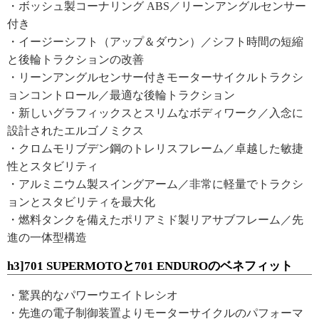
・ボッシュ製コーナリング ABS／リーンアングルセンサー
付き
・イージーシフト（アップ＆ダウン）／シフト時間の短縮
と後輪トラクションの改善
・リーンアングルセンサー付きモーターサイクルトラクシ
ョンコントロール／最適な後輪トラクション
・新しいグラフィックスとスリムなボディワーク／入念に
設計されたエルゴノミクス
・クロムモリブデン鋼のトレリスフレーム／卓越した敏捷
性とスタビリティ
・アルミニウム製スイングアーム／非常に軽量でトラクシ
ョンとスタビリティを最大化
・燃料タンクを備えたポリアミド製リアサブフレーム／先
進の一体型構造
h3]701 SUPERMOTOと701 ENDUROのベネフィット
・驚異的なパワーウエイトレシオ
・先進の電子制御装置よりモーターサイクルのパフォーマ