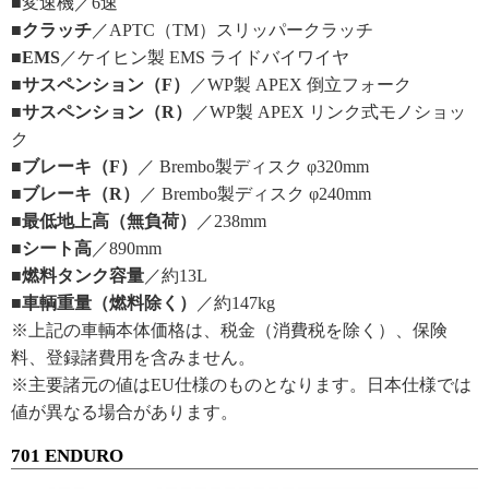
■変速機／6速
■クラッチ
／APTC（TM）スリッパークラッチ
■EMS
／ケイヒン製 EMS ライドバイワイヤ
■サスペンション（F）
／WP製 APEX 倒立フォーク
■サスペンション（R）
／WP製 APEX リンク式モノショッ
ク
■ブレーキ（F）
／ Brembo製ディスク φ320mm
■ブレーキ（R）
／ Brembo製ディスク φ240mm
■最低地上高（無負荷）
／238mm
■シート高
／890mm
■燃料タンク容量
／約13L
■車輌重量（燃料除く）
／約147kg
※上記の車輌本体価格は、税金（消費税を除く）、保険
料、登録諸費用を含みません。
※主要諸元の値はEU仕様のものとなります。日本仕様では
値が異なる場合があります。
701 ENDURO