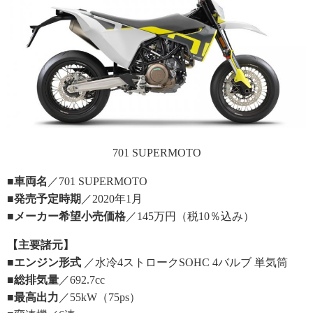
701 SUPERMOTO
■車両名
／701 SUPERMOTO
■発売予定時期
／2020年1月
■メーカー希望小売価格
／145万円（税10％込み）
【主要諸元】
■エンジン形式
／水冷4ストロークSOHC 4バルブ 単気筒
■総排気量
／692.7cc
■最高出力
／55kW（75ps）