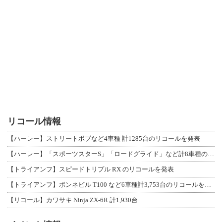
リコール情報
【ハーレー】ストリートボブなど4車種 計1285台のリコールを発表
【ハーレー】「スポーツスターS」「ロードグライド」など計8車種のリコールを発表
【トライアンフ】スピードトリプル RX のリコールを発表
【トライアンフ】ボンネビル T100 など6車種計3,753台のリコールを発表
【リコール】カワサキ Ninja ZX-6R 計1,930台