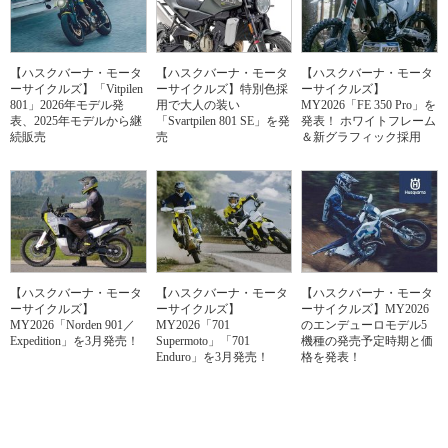
【ハスクバーナ・モータ
【ハスクバーナ・モータ
【ハスクバーナ・モータ
ーサイクルズ】「Vitpilen
ーサイクルズ】特別色採
ーサイクルズ】
801」2026年モデル発
用で大人の装い
MY2026「FE 350 Pro」を
表、2025年モデルから継
「Svartpilen 801 SE」を発
発表！ ホワイトフレーム
続販売
売
＆新グラフィック採用
【ハスクバーナ・モータ
【ハスクバーナ・モータ
【ハスクバーナ・モータ
ーサイクルズ】
ーサイクルズ】
ーサイクルズ】MY2026
MY2026「Norden 901／
MY2026「701
のエンデューロモデル5
Expedition」を3月発売！
Supermoto」「701
機種の発売予定時期と価
Enduro」を3月発売！
格を発表！