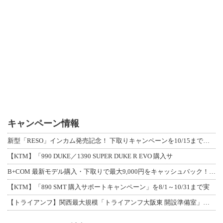
キャンペーン情報
新型「RESO」インカム発売記念！ 下取りキャンペーンを10/15まで延長して開
【KTM】「990 DUKE／1390 SUPER DUKE R EVO 購入サ
B+COM 最新モデル購入・下取りで最大9,000円をキャッシュバック！「B+F
【KTM】「890 SMT 購入サポートキャンペーン」を8/1～10/31まで実
【トライアンフ】関西最大規模「トライアンフ大阪東 開設準備室」がオープン！ 限定