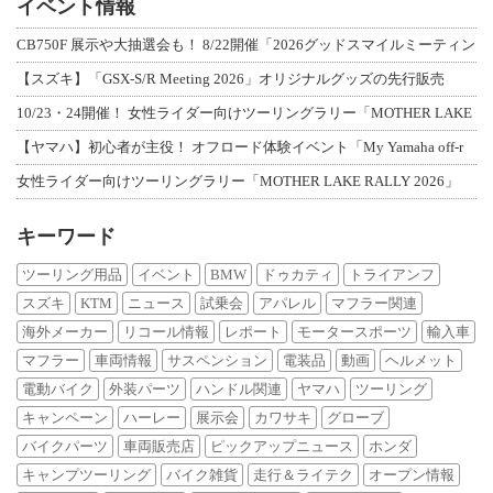
イベント情報
CB750F 展示や大抽選会も！ 8/22開催「2026グッドスマイルミーティン
【スズキ】「GSX-S/R Meeting 2026」オリジナルグッズの先行販売
10/23・24開催！ 女性ライダー向けツーリングラリー「MOTHER LAKE
【ヤマハ】初心者が主役！ オフロード体験イベント「My Yamaha off-r
女性ライダー向けツーリングラリー「MOTHER LAKE RALLY 2026」
キーワード
ツーリング用品
イベント
BMW
ドゥカティ
トライアンフ
スズキ
KTM
ニュース
試乗会
アパレル
マフラー関連
海外メーカー
リコール情報
レポート
モータースポーツ
輸入車
マフラー
車両情報
サスペンション
電装品
動画
ヘルメット
電動バイク
外装パーツ
ハンドル関連
ヤマハ
ツーリング
キャンペーン
ハーレー
展示会
カワサキ
グローブ
バイクパーツ
車両販売店
ピックアップニュース
ホンダ
キャンプツーリング
バイク雑貨
走行＆ライテク
オープン情報