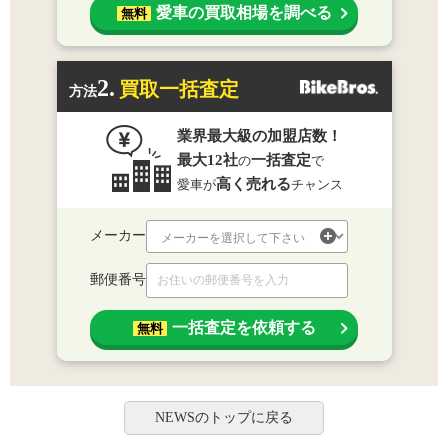
愛車の買取相場を調べる
無料
2.
買取一括査定
方法
業界最大級の加盟店数！
最大12社
一括査定
の
で
高く売れる
愛車が
チャンス
メーカー
郵便番号
一括査定を依頼する
無料
NEWSのトップに戻る