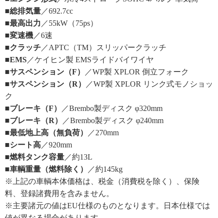
■総排気量
／692.7cc
■最高出力
／55kW（75ps）
■変速機
／6速
■クラッチ
／APTC（TM）スリッパークラッチ
■EMS
／ケイヒン製 EMSライドバイワイヤ
■サスペンション（F）
／WP製 XPLOR 倒立フォーク
■サスペンション（R）
／WP製 XPLOR リンク式モノショッ
ク
■ブレーキ（F）
／Brembo製ディスク φ320mm
■ブレーキ（R）
／Brembo製ディスク φ240mm
■最低地上高（無負荷）
／270mm
■シート高
／920mm
■燃料タンク容量
／約13L
■車輌重量（燃料除く）
／約145kg
※上記の車輌本体価格は、税金（消費税を除く）、保険
料、登録諸費用を含みません。
※主要諸元の値はEU仕様のものとなります。日本仕様では
値が異なる場合があります。