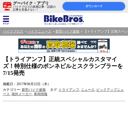
グーバイク・アプリ
ダウンロード
バイクブロスの新着記事・話題の
記事を見逃さない！
バイクブロス
バイクニュース
新型バイク速報
【トライアンフ】正統スペシ
【トライアンフ】正統スペシャルカスタマイ
ズ！特別仕様のボンネビルとスクランブラーを
7/15発売
掲載日：2017年06月22日（木）
カテゴリー:
新型バイク速報
タグ:
トライアンフ
,
ニュース
,
ピックアップニュ
ース
,
海外メーカー
,
車両情報