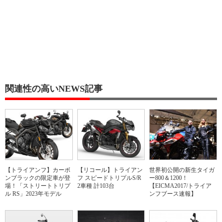
関連性の高いNEWS記事
【トライアンフ】カーボ
【リコール】トライアン
世界初公開の新生タイガ
ンブラックの限定車が登
フ スピードトリプルS/R
ー800＆1200！
場！「ストリートトリプ
2車種 計103台
【EICMA2017/トライア
ル RS」2023年モデル
ンフブース速報】