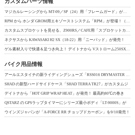
カスタムパーツ情報
マジカルレーシングから MT-09／SP（24）用「フレームガード」が登場！
RPM から ホンダ GROM用エキゾーストシステム「RPM」が登場！（動画あり
カスタムスプロケットを見せる、Z900RS／CAFE用「スプロケットカバーフルキ
ネクサスから KAWASAKI H2 SX（18-22）用「ニーパッド」が発売！
ゲル素材入りで快適＆足つき向上！ デイトナから Vストローム250SX用「快適ロ
バイク用品情報
アールエスタイチの新ライディングシューズ「RSS016 DRYMASTER スト
SHAD の新型ハードサイドケース「SHAD TERRA TR27」がカスタムジ
デイトナから「HOT GRIP WRAP HEAT」が発売！ 最高約80℃の巻き
QSTARZ の GPSラップタイマーにシリーズ最小ボディ「LT-9000S」が
ウインズジャパンが「A-FORCE RR チョップドカーボン」を9/10発売！