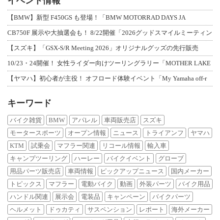
イベント情報
【BMW】新型 F450GS も登場！「BMW MOTORRAD DAYS JA
CB750F 展示や大抽選会も！ 8/22開催「2026グッドスマイルミーティン
【スズキ】「GSX-S/R Meeting 2026」オリジナルグッズの先行販売
10/23・24開催！ 女性ライダー向けツーリングラリー「MOTHER LAKE
【ヤマハ】初心者が主役！ オフロード体験イベント「My Yamaha off-r
キーワード
バイク雑貨
BMW
アパレル
車両販売店
スズキ
モータースポーツ
オープン情報
ニュース
トライアンフ
ヤマハ
KTM
試乗会
マフラー関連
リコール情報
輸入車
キャンプツーリング
ハーレー
バイクイベント
グローブ
用品パーツ販売店
車両情報
ピックアップニュース
国内メーカー
トピックス
マフラー
電動バイク
動画
外装パーツ
バイク用品
ハンドル関連
展示会
電装品
キャンペーン
バイクパーツ
ヘルメット
ドゥカティ
サスペンション
レポート
海外メーカー