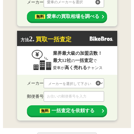
メーカー
愛車のメーカーを選択
愛車の買取相場を調べる
無料
2.
買取一括査定
方法
業界最大級の加盟店数！
最大12社
一括査定
の
で
高く売れる
愛車が
チャンス
メーカー
郵便番号
一括査定を依頼する
無料