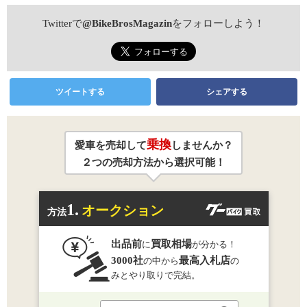
Twitterで
@BikeBrosMagazin
をフォローしよう！
ツイートする
シェアする
乗換
愛車を売却して
しませんか？
２つの売却方法から選択可能！
1.
オークション
方法
出品前
買取相場
に
が分かる！
3000社
最高入札店
の中から
の
みとやり取りで完結。