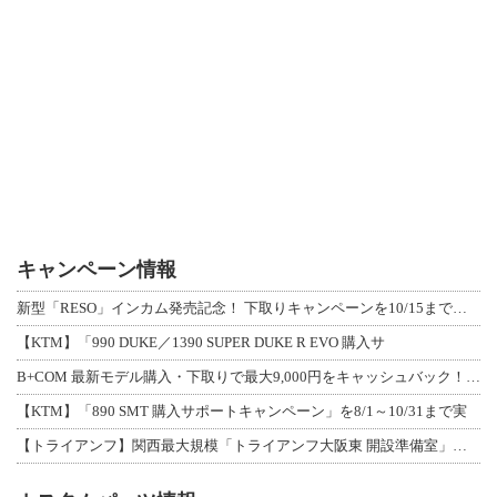
キャンペーン情報
新型「RESO」インカム発売記念！ 下取りキャンペーンを10/15まで延長して開
【KTM】「990 DUKE／1390 SUPER DUKE R EVO 購入サ
B+COM 最新モデル購入・下取りで最大9,000円をキャッシュバック！「B+F
【KTM】「890 SMT 購入サポートキャンペーン」を8/1～10/31まで実
【トライアンフ】関西最大規模「トライアンフ大阪東 開設準備室」がオープン！ 限定