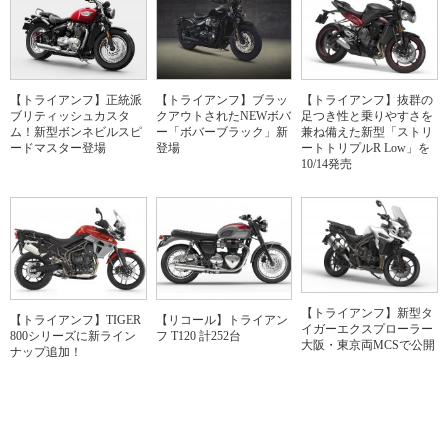
【トライアンフ】正統派
【トライアンフ】ブラッ
【トライアンフ】抜群の
ブリティッシュカスタ
クアウトされたNEWボバ
足つき性と乗りやすさを
ム！新型ボンネビルスピ
ー「ボバーブラック」新
兼ね備えた新型「ストリ
ードマスター登場
登場
ートトリプルR Low」を
10/14発売
【トライアンフ】新型タ
【トライアンフ】TIGER
【リコール】トライアン
イガーエクスプローラー
800シリーズに新ライン
フ T120 計252台
大阪・東京両MCSで公開
ナップ追加！