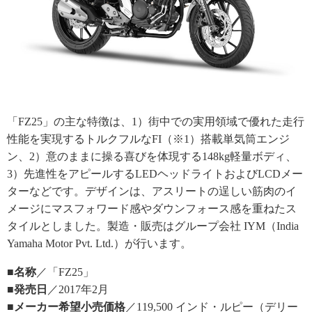
「FZ25」の主な特徴は、1）街中での実用領域で優れた走行
性能を実現するトルクフルなFI（※1）搭載単気筒エンジ
ン、2）意のままに操る喜びを体現する148kg軽量ボディ、
3）先進性をアピールするLEDヘッドライトおよびLCDメー
ターなどです。デザインは、アスリートの逞しい筋肉のイ
メージにマスフォワード感やダウンフォース感を重ねたス
タイルとしました。製造・販売はグループ会社 IYM（India
Yamaha Motor Pvt. Ltd.）が行います。
■名称
／「FZ25」
■発売日
／2017年2月
■メーカー希望小売価格
／119,500 インド・ルピー（デリー