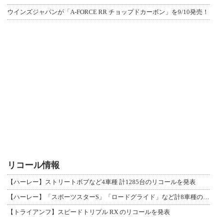
ウインズジャパンが「A-FORCE RR チョップドカーボン」を9/10発売！
リコール情報
【ハーレー】ストリートボブなど4車種 計1285台のリコールを発表
【ハーレー】「スポーツスターS」「ロードグライド」など計8車種のリコールを発表
【トライアンフ】スピードトリプル RX のリコールを発表