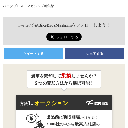
バイクブロス・マガジンズ編集部
Twitterで
@BikeBrosMagazin
をフォローしよう！
ツイートする
シェアする
乗換
愛車を売却して
しませんか？
２つの売却方法から選択可能！
1.
オークション
方法
出品前
買取相場
に
が分かる！
3000社
最高入札店
の中から
の