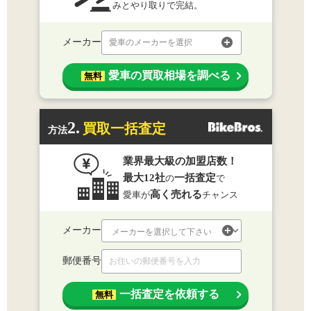
みとやり取りで完結。
メーカー
愛車のメーカーを選択
愛車の買取相場を調べる
無料
2.
買取一括査定
方法
業界最大級の加盟店数！
最大12社
一括査定
の
で
高く売れる
愛車が
チャンス
メーカー
郵便番号
一括査定を依頼する
無料