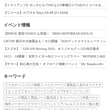
【トライアンフ】ボンネビル T100 など6車種計3,753台のリコールを発表
【リコール】カワサキ Ninja ZX-6R 計1,930台
イベント情報
【BMW】新型 F450GS も登場！「BMW MOTORRAD DAYS JA
CB750F 展示や大抽選会も！ 8/22開催「2026グッドスマイルミーティン
【スズキ】「GSX-S/R Meeting 2026」オリジナルグッズの先行販売
10/23・24開催！ 女性ライダー向けツーリングラリー「MOTHER LAKE
【ヤマハ】初心者が主役！ オフロード体験イベント「My Yamaha off-r
キーワード
ドゥカティ
バイク雑貨
バイクパーツ
電装品
走行＆ライテク
トピックス
キャンプツーリング
カワサキ
ツーリング
ツーリング用品
用品パーツ販売店
キャンペーン
外装パーツ
海外メーカー
マフラー
イベント
アパレル
スズキ
輸入車