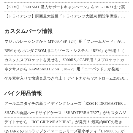
【KTM】「890 SMT 購入サポートキャンペーン」を8/1～10/31まで実
【トライアンフ】関西最大規模「トライアンフ大阪東 開設準備室」がオープン！ 限定
カスタムパーツ情報
マジカルレーシングから MT-09／SP（24）用「フレームガード」が登場！
RPM から ホンダ GROM用エキゾーストシステム「RPM」が登場！（動画あり
カスタムスプロケットを見せる、Z900RS／CAFE用「スプロケットカバーフルキ
ネクサスから KAWASAKI H2 SX（18-22）用「ニーパッド」が発売！
ゲル素材入りで快適＆足つき向上！ デイトナから Vストローム250SX用「快適ロ
バイク用品情報
アールエスタイチの新ライディングシューズ「RSS016 DRYMASTER スト
SHAD の新型ハードサイドケース「SHAD TERRA TR27」がカスタムジ
デイトナから「HOT GRIP WRAP HEAT」が発売！ 最高約80℃の巻き
QSTARZ の GPSラップタイマーにシリーズ最小ボディ「LT-9000S」が