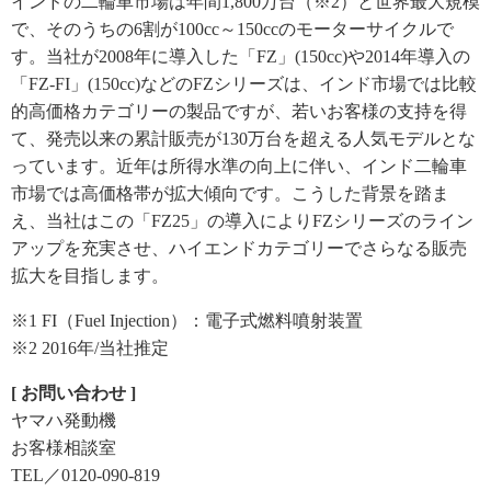
インドの二輪車市場は年間1,800万台（※2）と世界最大規模
で、そのうちの6割が100cc～150ccのモーターサイクルで
す。当社が2008年に導入した「FZ」(150cc)や2014年導入の
「FZ‐FI」(150cc)などのFZシリーズは、インド市場では比較
的高価格カテゴリーの製品ですが、若いお客様の支持を得
て、発売以来の累計販売が130万台を超える人気モデルとな
っています。近年は所得水準の向上に伴い、インド二輪車
市場では高価格帯が拡大傾向です。こうした背景を踏ま
え、当社はこの「FZ25」の導入によりFZシリーズのライン
アップを充実させ、ハイエンドカテゴリーでさらなる販売
拡大を目指します。
※1 FI（Fuel Injection）：電子式燃料噴射装置
※2 2016年/当社推定
[ お問い合わせ ]
ヤマハ発動機
お客様相談室
TEL／0120-090-819