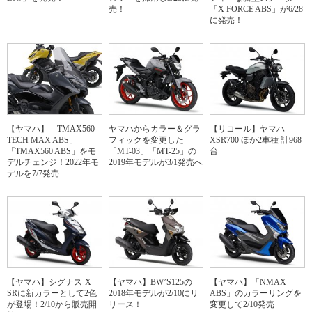
売！
「X FORCE ABS」が6/28
に発売！
【ヤマハ】「TMAX560
ヤマハからカラー＆グラ
【リコール】ヤマハ
TECH MAX ABS」
フィックを変更した
XSR700 ほか2車種 計968
「TMAX560 ABS」をモ
「MT-03」「MT-25」の
台
デルチェンジ！2022年モ
2019年モデルが3/1発売へ
デルを7/7発売
【ヤマハ】シグナス-X
【ヤマハ】BW’S125の
【ヤマハ】「NMAX
SRに新カラーとして2色
2018年モデルが2/10にリ
ABS」のカラーリングを
が登場！2/10から販売開
リース！
変更して2/10発売