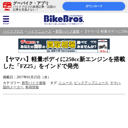
グーバイク・アプリ
ダウンロード
バイクブロスの新着記事・話題の
記事を見逃さない！
バイクブロス
バイクニュース
新型バイク速報
【ヤマハ】軽量ボディに250
【ヤマハ】軽量ボディに250cc新エンジンを搭載
した「FZ25」をインドで発売
掲載日：2017年01月25日（水）
カテゴリー:
新型バイク速報
タグ:
ニュース
,
ピックアップニュース
,
ヤマハ
,
国内メーカー
,
車両情報