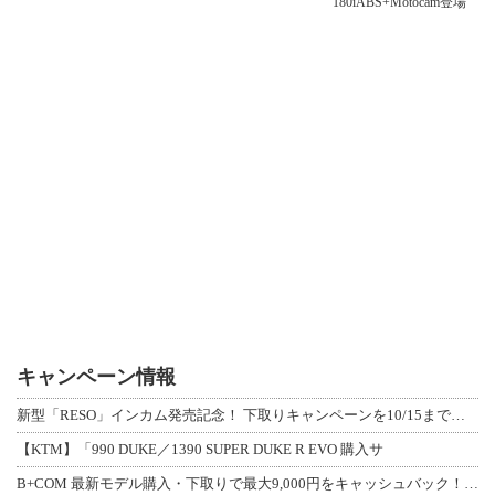
180iABS+Motocam登場
キャンペーン情報
新型「RESO」インカム発売記念！ 下取りキャンペーンを10/15まで延長して開
【KTM】「990 DUKE／1390 SUPER DUKE R EVO 購入サ
B+COM 最新モデル購入・下取りで最大9,000円をキャッシュバック！「B+F