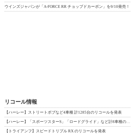
ウインズジャパンが「A-FORCE RR チョップドカーボン」を9/10発売！
リコール情報
【ハーレー】ストリートボブなど4車種 計1285台のリコールを発表
【ハーレー】「スポーツスターS」「ロードグライド」など計8車種のリコールを発表
【トライアンフ】スピードトリプル RX のリコールを発表