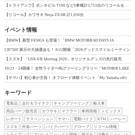
【トライアンフ】ボンネビル T100 など6車種計3,753台のリコールを発表
【リコール】カワサキ Ninja ZX-6R 計1,930台
イベント情報
【BMW】新型 F450GS も登場！「BMW MOTORRAD DAYS JA
CB750F 展示や大抽選会も！ 8/22開催「2026グッドスマイルミーティン
【スズキ】「GSX-S/R Meeting 2026」オリジナルグッズの先行販売
10/23・24開催！ 女性ライダー向けツーリングラリー「MOTHER LAKE
【ヤマハ】初心者が主役！ オフロード体験イベント「My Yamaha off-r
キーワード
電装品
走行＆ライテク
キャンプツーリング
輸入車
用品パーツ販売店
カワサキ
マフラー
車両情報
トピックス
レポート
サスペンション
ヤマハ
電動バイク
KTM
ハーレー
スズキ
外装パーツ
バイクパーツ
グローブ
リコール情報
トライアンフ
アパレル
ハンドル関連
展示会
試乗会
イベント