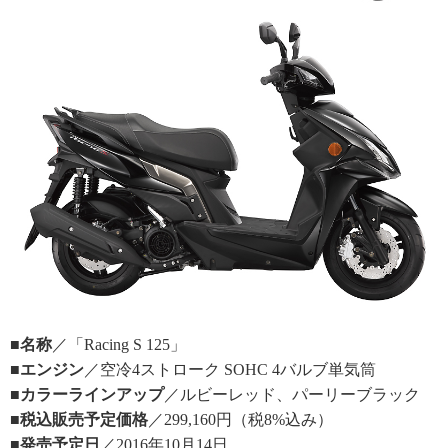
■名称
／「Racing S 125」
■エンジン
／空冷4ストローク SOHC 4バルブ単気筒
■カラーラインアップ
／ルビーレッド、パーリーブラック
■税込販売予定価格
／299,160円（税8%込み）
■発売予定日
／2016年10月14日