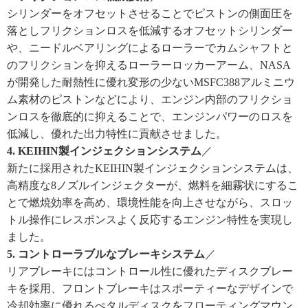
シリンダーをオフセットさせることでピストンの側面圧を
落としフリクションロスを低減するオフセットシリンダー
や、ニードルベアリングによるローラーでカムシャフトと
のフリクションを抑えるローラーロッカーアーム、NASA
が開発した耐熱性に優れ変形の少ないMSFC388アルミニウ
ム素材のピストンなどにより、エンジン内部のフリクショ
ンロスを徹底的に抑えることで、エンジンパワーのロスを
低減し、優れた出力特性に貢献させました。
4. KEIHIN製インジェクションシステム
／
新たに採用されたKEIHIN製インジェクションシステムは、
高精度な8ノズルインジェクターが、燃料を細霧状にするこ
とで燃焼効率を高め、環境性能を向上させながら、スロッ
トル操作にレスポンスよく反応するエンジン特性を実現し
ました。
5. コントローラブルなブレーキシステム
／
リアブレーキにはコントロール性に優れたディスクブレー
キを採用、フロントブレーキはスポーティーなデザインで
冷却効率に優れるぺタルディスクをフローティングマウン