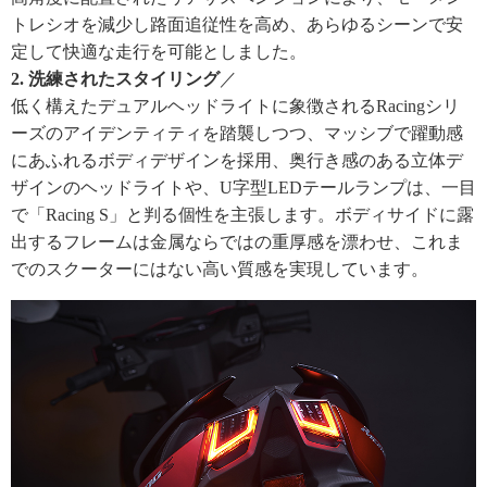
トレシオを減少し路面追従性を高め、あらゆるシーンで安
定して快適な走行を可能としました。
2. 洗練されたスタイリング
／
低く構えたデュアルヘッドライトに象徴されるRacingシリ
ーズのアイデンティティを踏襲しつつ、マッシブで躍動感
にあふれるボディデザインを採用、奥行き感のある立体デ
ザインのヘッドライトや、U字型LEDテールランプは、一目
で「Racing S」と判る個性を主張します。ボディサイドに露
出するフレームは金属ならではの重厚感を漂わせ、これま
でのスクーターにはない高い質感を実現しています。