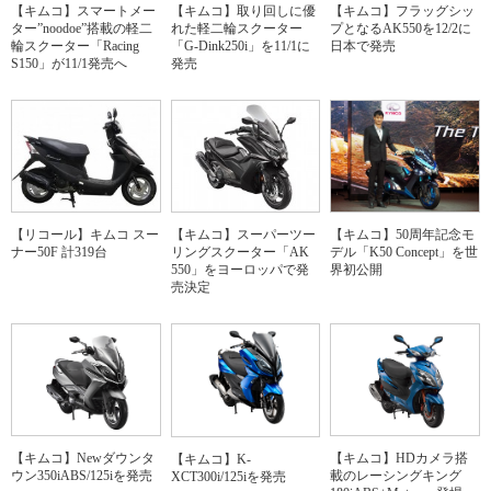
【キムコ】スマートメー
【キムコ】取り回しに優
【キムコ】フラッグシッ
ター”noodoe”搭載の軽二
れた軽二輪スクーター
プとなるAK550を12/2に
輪スクーター「Racing
「G-Dink250i」を11/1に
日本で発売
S150」が11/1発売へ
発売
【キムコ】50周年記念モ
【リコール】キムコ スー
【キムコ】スーパーツー
デル「K50 Concept」を世
ナー50F 計319台
リングスクーター「AK
界初公開
550」をヨーロッパで発
売決定
【キムコ】Newダウンタ
【キムコ】HDカメラ搭
【キムコ】K-
ウン350iABS/125iを発売
載のレーシングキング
XCT300i/125iを発売