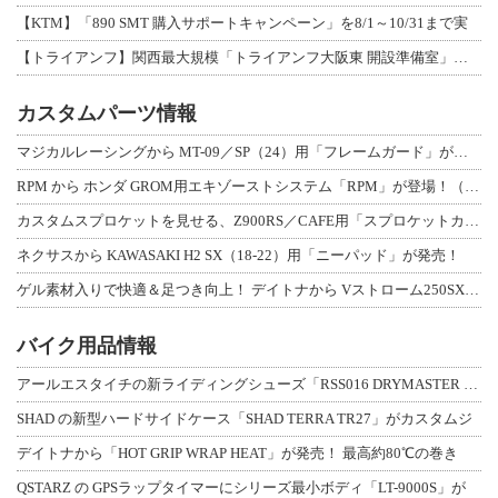
【KTM】「890 SMT 購入サポートキャンペーン」を8/1～10/31まで実
【トライアンフ】関西最大規模「トライアンフ大阪東 開設準備室」がオープン！ 限定
カスタムパーツ情報
マジカルレーシングから MT-09／SP（24）用「フレームガード」が登場！
RPM から ホンダ GROM用エキゾーストシステム「RPM」が登場！（動画あり
カスタムスプロケットを見せる、Z900RS／CAFE用「スプロケットカバーフルキ
ネクサスから KAWASAKI H2 SX（18-22）用「ニーパッド」が発売！
ゲル素材入りで快適＆足つき向上！ デイトナから Vストローム250SX用「快適ロ
バイク用品情報
アールエスタイチの新ライディングシューズ「RSS016 DRYMASTER スト
SHAD の新型ハードサイドケース「SHAD TERRA TR27」がカスタムジ
デイトナから「HOT GRIP WRAP HEAT」が発売！ 最高約80℃の巻き
QSTARZ の GPSラップタイマーにシリーズ最小ボディ「LT-9000S」が