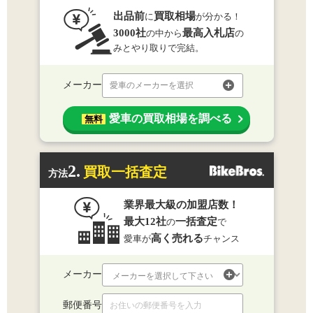
出品前
買取相場
に
が分かる！
3000社
最高入札店
の中から
の
みとやり取りで完結。
メーカー
愛車のメーカーを選択
愛車の買取相場を調べる
無料
2.
買取一括査定
方法
業界最大級の加盟店数！
最大12社
一括査定
の
で
高く売れる
愛車が
チャンス
メーカー
郵便番号