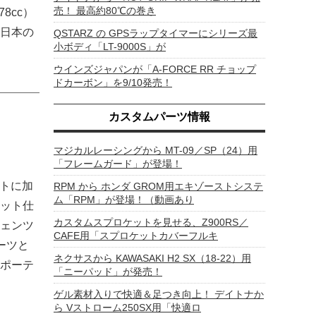
売！ 最高約80℃の巻き
8cc）
日本の
QSTARZ の GPSラップタイマーにシリーズ最
小ボディ「LT-9000S」が
ウインズジャパンが「A-FORCE RR チョップ
ドカーボン」を9/10発売！
カスタムパーツ情報
マジカルレーシングから MT-09／SP（24）用
「フレームガード」が登場！
ントに加
RPM から ホンダ GROM用エキゾーストシステ
ム「RPM」が登場！（動画あり
ット仕
カスタムスプロケットを見せる、Z900RS／
ェンツ
CAFE用「スプロケットカバーフルキ
ーツと
ネクサスから KAWASAKI H2 SX（18-22）用
ポーテ
「ニーパッド」が発売！
ゲル素材入りで快適＆足つき向上！ デイトナか
ら Vストローム250SX用「快適ロ