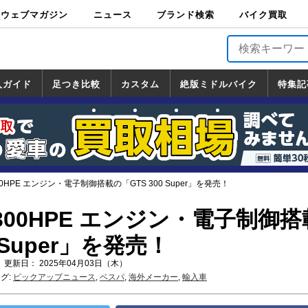
ウェブマガジン
ニュース
ブランド検索
バイク買取
バイクブロス・
原付＆ミニバイ
スポーツ＆ネイ
アメリカン＆ツ
ビッグスクータ
オフロード
バージンハーレ
バージンBMW
バージンドゥカ
バージントライ
ニュース
車両情報
イベント
キャンペ
トピック
バイク用
バイクパ
書籍・
サポート
お知らせ
ブランドを検
ブランドボイ
バイク買取
マガジンズ
ク
キッド
アラー
ー
ー
ティ
アンフ
TOP
ーン
ス
品
ーツ
DVD
索
ス
入ガイド
足つき比較
カスタム
絶版ミドルバイク
特集記
入ガイド
ンダ
マハ
ズキ
ワサキ
カスタム
ホンダ
ヤマハ
スズキ
カワサキ
道の駅調査隊
ツーリング情報局
日本の道50選
国道めぐり
林道ツーリング
絶版ミドルバイク
ホンダ
ヤマハ
スズキ
カワサキ
覧
一覧
一覧
0HPE エンジン・電子制御搭載の「GTS 300 Super」を発売！
00HPE エンジン・電子制御搭
0 Super」を発売！
 更新日： 2025年04月03日（木）
グ:
ピックアップニュース
,
ベスパ
,
海外メーカー
,
輸入車