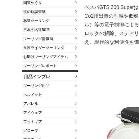
国道めぐり
ベスパGTS 300 S
道の駅調査隊
Co2排出量の削減や低
林道ツーリング
ル）等の電子制御による
日本の名道50選
ロックの解除、ステアリ
ツーリング情報局
え、現代的な利便性も備
女性ライダーツーリング
お助けツーリングアイテム
ツーリングレポート
用品インプレ
ツーリング用品
ヘルメット
アパレル
アイウェア
フットギア
グローブ