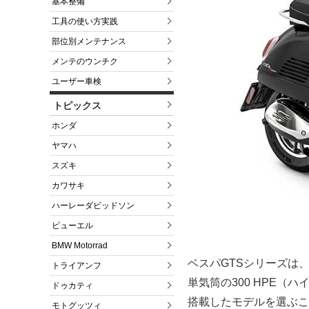
基本整備
工具の使い方実践
部位別メンテナンス
メンテのウンチク
ユーザー車検
トピックス
ホンダ
ヤマハ
スズキ
カワサキ
ハーレーダビッドソン
ビューエル
BMW Motorrad
ベスパGTSシリーズは、最
トライアンフ
単気筒の300 HPE
ドゥカティ
搭載したモデルを選ぶこと
モトグッツィ