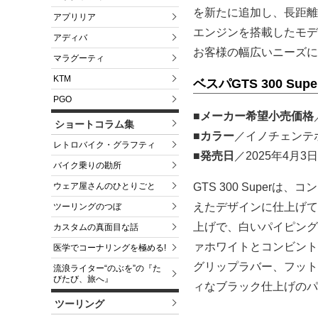
を新たに追加し、長距離ツ
アプリリア
エンジンを搭載したモデ
アディバ
お客様の幅広いニーズに応
マラグーティ
KTM
ベスパGTS 300 Su
PGO
■メーカー希望小売価格
ショートコラム集
■カラー
／イノチェンテ
レトロバイク・グラフティ
■発売日
／2025年4月3
バイク乗りの勘所
GTS 300 Supe
ウェア屋さんのひとりごと
えたデザインに仕上げて
ツーリングのつぼ
上げで、白いパイピング
カスタムの真面目な話
ァホワイトとコンビント
医学でコーナリングを極める!
グリップラバー、フット
流浪ライター“のぶを”の『た
びたび、旅へ』
ィなブラック仕上げのパ
ツーリング