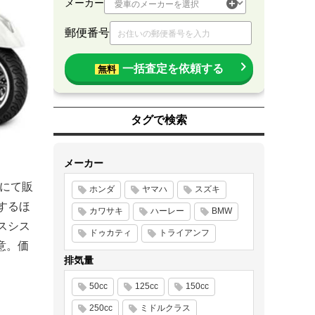
メーカー
郵便番号
一括査定を依頼する
無料
タグで検索
メーカー
にて販
ホンダ
ヤマハ
スズキ
載するほ
カワサキ
ハーレー
BMW
スシス
ドゥカティ
トライアンフ
意。価
排気量
50cc
125cc
150cc
250cc
ミドルクラス