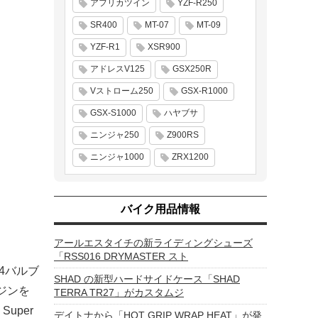
アフリカツイン
YZF-R250
SR400
MT-07
MT-09
YZF-R1
XSR900
アドレスV125
GSX250R
Vストローム250
GSX-R1000
GSX-S1000
ハヤブサ
ニンジャ250
Z900RS
ニンジャ1000
ZRX1200
バイク用品情報
アールエスタイチの新ライディングシューズ
「RSS016 DRYMASTER スト
 4バルブ
SHAD の新型ハードサイドケース「SHAD
ジンを
TERRA TR27」がカスタムジ
uper
デイトナから「HOT GRIP WRAP HEAT」が発