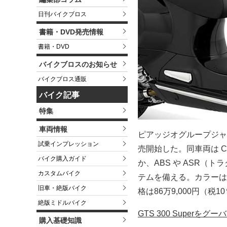
日刊バイクブロス
書籍・DVD発売情報
書籍・DVD
バイクブロスのお知らせ
バイクブロス通販
バイク記事
特集
車両情報
ピアッジオグループジャ
試乗インプレッション
売開始した。同車両は C
バイク購入ガイド
か、ABS や ASR
カスタムバイク
テムを備える。カラーは
旧車・絶版バイク
格は86万9,000円（税
絶版ミドルバイク
GTS 300 Superを
購入基礎知識