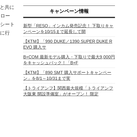
能と共に
キャンペーン情報
トロー
シート
新型「RESO」インカム発売記念！ 下取りキャ
ンペーンを10/15まで延長して開
に行
【KTM】「990 DUKE／1390 SUPER DUKE R
EVO 購入サ
B+COM 最新モデル購入・下取りで最大9,000円
をキャッシュバック！「B+F
【KTM】「890 SMT 購入サポートキャンペー
ン」を8/1～10/31まで実
【トライアンフ】関西最大規模「トライアンフ
大阪東 開設準備室」がオープン！ 限定