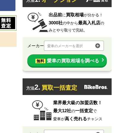
方法
出品前
買取相場
に
が分かる！
3000社
最高入札店
の中から
の
みとやり取りで完結。
メーカー
愛車のメーカーを選択
愛車の買取相場を調べる
無料
2.
買取一括査定
方法
業界最大級の加盟店数！
最大12社
一括査定
の
で
高く売れる
愛車が
チャンス