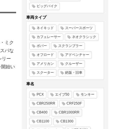
ビッグバイク
車両タイプ
ネイキッド
スーパースポーツ
カフェレーサー
ネオクラシック
・ミク
ボバー
スクランブラー
スパな
オフロード
アドベンチャー
シリー
アメリカン
クルーザー
を開始い
スクーター
絶版・旧車
車名
PCX
エイプ50
モンキー
CBR250RR
CRF250F
CB400
CBR1000RR
CB1100
CB1300