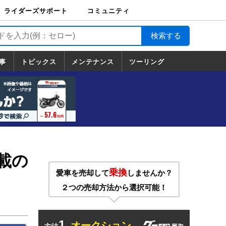
ライダーズサポート
コミュニティ
ライダーズサポート
バイク輸送
バイクガレージライ
バイク車両保険
ロードサービス
バイク試乗
コミュニティ
日記
ツーリング
カスタム
TOP
フ
TOP
事
トピックス
メンテナンス
ツーリング
トピックス
ホンダ
ヤマハ
スズキ
カワサキ
ハーレーダ
BMW
ドゥカティ
トライアン
メンテナンス
基本整備
部位別メンテ
工具の使い方
ツール100選
メンテのうん
一覧
ビッドソン
フ
一覧
ちく
載の
乗換
愛車を売却して
しませんか？
２つの売却方法から選択可能！
1.
オークション