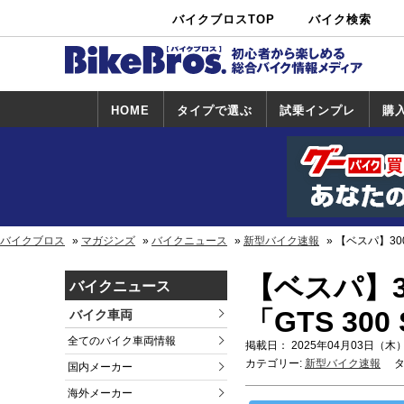
バイクブロスTOP
バイク検索
中古バイ
カタログ検
ショップ検
ク・新車検
索
索
索
HOME
タイプで選ぶ
試乗インプレ
購
スポーツ＆ネ
原付＆ミニバ
アメリカン＆
ビッグスクー
オフロード
試乗インプレ
ホンダ
ヤマハ
スズキ
カワサキ
ハーレー
BMW
トライアンフ
ドゥカティ
購
ホ
ヤ
ス
カ
イキッド
イク
クルーザー
ター
一覧
一
バイクブロス
マガジンズ
バイクニュース
新型バイク速報
【ベスパ】30
【ベスパ】3
バイクニュース
「GTS 30
バイク車両
全てのバイク車両情報
掲載日： 2025年04月03日（木）
カテゴリー:
新型バイク速報
タ
国内メーカー
海外メーカー