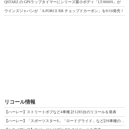
QSTARZ の GPSラップタイマーにシリーズ最小ボディ「LT-9000S」が
ウインズジャパンが「A-FORCE RR チョップドカーボン」を9/10発売！
リコール情報
【ハーレー】ストリートボブなど4車種 計1285台のリコールを発表
【ハーレー】「スポーツスターS」「ロードグライド」など計8車種のリコールを発表