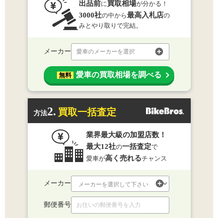
出品前
買取相場
に
が分かる！
3000社
最高入札店
の中から
の
みとやり取りで完結。
メーカー
愛車のメーカーを選択
愛車の買取相場を調べる
無料
2.
買取一括査定
方法
業界最大級の加盟店数！
最大12社
一括査定
の
で
高く売れる
愛車が
チャンス
メーカー
郵便番号