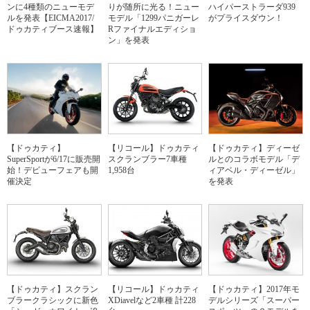
ンに4種類のニューモデ
りが随所に光る！ニュー
ハイパーストラーダ939
ルを発表【EICMA2017/
モデル「1299パニガーレ
がプライスダウン！
ドゥカティブース速報】
Rファイナルエディショ
ン」を発表
【ドゥカティ】
【リコール】ドゥカティ
【ドゥカティ】ディーゼ
SuperSportが6/17に販売開
スクランブラー7車種
ルとのコラボモデル「デ
始！デビューフェアも開
1,958台
ィアベル・ディーゼル」
催決定
を発表
【ドゥカティ】スクラン
【リコール】ドゥカティ
【ドゥカティ】2017年モ
ブラークラシックに新色
XDiavelなど2車種 計228
デルシリーズ「スーパー