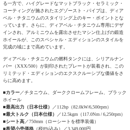
る一方で、ハイグレードなマットブラック・セラミック・
コーティングが施されたエグゾースト・パイプは、ディア
ベル・チタニウムのスタイリング上のキー・ポイントとな
っています。さらに、ディアベル・チタニウム専用にデザ
インされ、アルミニウムを露出させたマシン仕上げの鍛造
ホイールが、このスペシャル・エディションのスタイルを
完成の域にまで高めています。
ディアベル・チタニウムの燃料タンクには、シリアルナン
バー（XXX/500）が刻印されたプレートが装着され、この
リミテッド・エディションのエクスクルーシブな価値をさ
らに高めます。
■カラー
／チタニウム、ダーククロームフレーム、ブラック
ホイール
■最高出力（日本仕様）
／112hp（82.0kW/6,500rpm）
■最大トルク（日本仕様）
／12.5kgm（117.0Nm / 6,250rpm）
■シート高
／750mm（ローシートを標準装備）
■希望小売価格
（税8%込み）／3,349,000円