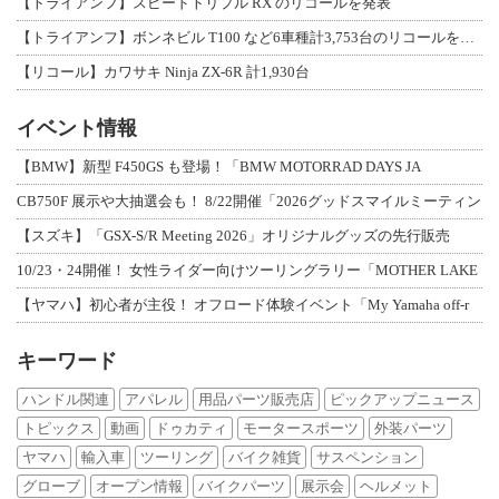
【トライアンフ】スピードトリプル RX のリコールを発表
【トライアンフ】ボンネビル T100 など6車種計3,753台のリコールを発表
【リコール】カワサキ Ninja ZX-6R 計1,930台
イベント情報
【BMW】新型 F450GS も登場！「BMW MOTORRAD DAYS JA
CB750F 展示や大抽選会も！ 8/22開催「2026グッドスマイルミーティン
【スズキ】「GSX-S/R Meeting 2026」オリジナルグッズの先行販売
10/23・24開催！ 女性ライダー向けツーリングラリー「MOTHER LAKE
【ヤマハ】初心者が主役！ オフロード体験イベント「My Yamaha off-r
キーワード
ハンドル関連
アパレル
用品パーツ販売店
ピックアップニュース
トピックス
動画
ドゥカティ
モータースポーツ
外装パーツ
ヤマハ
輸入車
ツーリング
バイク雑貨
サスペンション
グローブ
オープン情報
バイクパーツ
展示会
ヘルメット