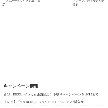
「シュガーホワイト」追
台
スポーツ」の２モデルを
加
発表
キャンペーン情報
新型「RESO」インカム発売記念！ 下取りキャンペーンを10/15まで延長して開
【KTM】「990 DUKE／1390 SUPER DUKE R EVO 購入サ