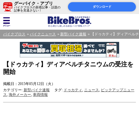
グーバイク・アプリ
ダウンロード
バイクブロスの新着記事・話題の
記事を見逃さない！
バイクブロス
バイクニュース
新型バイク速報
【ドゥカティ】ディアベル
【ドゥカティ】ディアベルチタニウムの受注を
開始
掲載日：2015年05月12日（火）
カテゴリー:
新型バイク速報
タグ:
ドゥカティ
,
ニュース
,
ピックアップニュー
ス
,
海外メーカー
,
車両情報