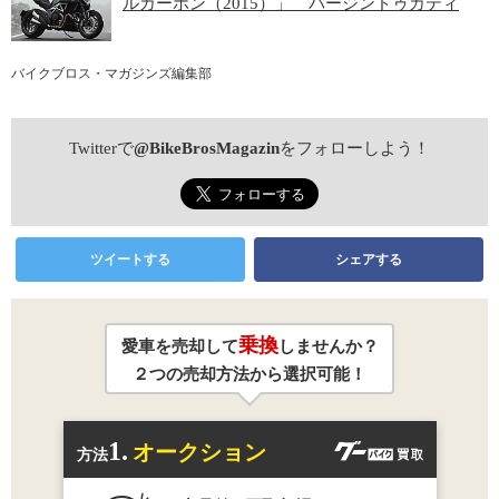
ルカーボン（2015）」 バージンドゥカティ
バイクブロス・マガジンズ編集部
Twitterで
@BikeBrosMagazin
をフォローしよう！
ツイートする
シェアする
乗換
愛車を売却して
しませんか？
２つの売却方法から選択可能！
1.
オークション
方法