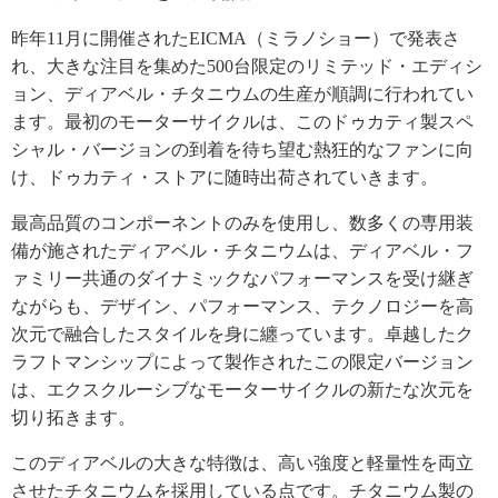
昨年11月に開催されたEICMA（ミラノショー）で発表さ
れ、大きな注目を集めた500台限定のリミテッド・エディシ
ョン、ディアベル・チタニウムの生産が順調に行われてい
ます。最初のモーターサイクルは、このドゥカティ製スペ
シャル・バージョンの到着を待ち望む熱狂的なファンに向
け、ドゥカティ・ストアに随時出荷されていきます。
最高品質のコンポーネントのみを使用し、数多くの専用装
備が施されたディアベル・チタニウムは、ディアベル・フ
ァミリー共通のダイナミックなパフォーマンスを受け継ぎ
ながらも、デザイン、パフォーマンス、テクノロジーを高
次元で融合したスタイルを身に纏っています。卓越したク
ラフトマンシップによって製作されたこの限定バージョン
は、エクスクルーシブなモーターサイクルの新たな次元を
切り拓きます。
このディアベルの大きな特徴は、高い強度と軽量性を両立
させたチタニウムを採用している点です。チタニウム製の