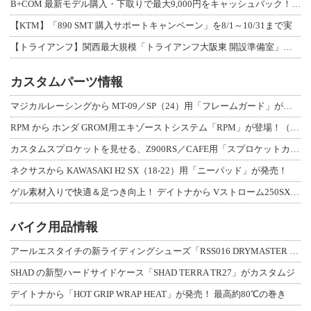
B+COM 最新モデル購入・下取りで最大9,000円をキャッシュバック！「B+F
【KTM】「890 SMT 購入サポートキャンペーン」を8/1～10/31まで実
【トライアンフ】関西最大規模「トライアンフ大阪東 開設準備室」がオープン！ 限定
カスタムパーツ情報
マジカルレーシングから MT-09／SP（24）用「フレームガード」が登場！
RPM から ホンダ GROM用エキゾーストシステム「RPM」が登場！（動画あり
カスタムスプロケットを見せる、Z900RS／CAFE用「スプロケットカバーフルキ
ネクサスから KAWASAKI H2 SX（18-22）用「ニーパッド」が発売！
ゲル素材入りで快適＆足つき向上！ デイトナから Vストローム250SX用「快適ロ
バイク用品情報
アールエスタイチの新ライディングシューズ「RSS016 DRYMASTER スト
SHAD の新型ハードサイドケース「SHAD TERRA TR27」がカスタムジ
デイトナから「HOT GRIP WRAP HEAT」が発売！ 最高約80℃の巻き