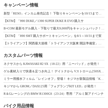
キャンペーン情報
新型「RESO」インカム発売記念！ 下取りキャンペーンを10/15まで延長して開
【KTM】「990 DUKE／1390 SUPER DUKE R EVO 購入サ
B+COM 最新モデル購入・下取りで最大9,000円をキャッシュバック！「B+F
【KTM】「890 SMT 購入サポートキャンペーン」を8/1～10/31まで実
【トライアンフ】関西最大規模「トライアンフ大阪東 開設準備室」がオープン！ 限定
カスタムパーツ情報
ネクサスから KAWASAKI H2 SX（18-22）用「ニーパッド」が発売！
ゲル素材入りで快適＆足つき向上！ デイトナから Vストローム250SX用「快適ロ
ミラー用撥水フィルム「レインオフ」登場！ キジマが新製品情報「KIJIMA NE
キジマから GROM／DAX125用「フォグランプKIT LED」が発売！
R＆Gレーシングの BMW R1300GS（23-24）専用「アルミ製アドベンチ
バイク用品情報