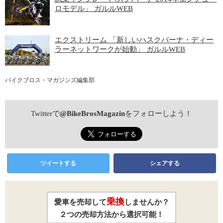
ロモデル」 ガルルWEB
エクストリーム 「新しいハスクバーナ・ディー
ラーネットワークが始動」 ガルルWEB
バイクブロス・マガジンズ編集部
Twitterで
@BikeBrosMagazin
をフォローしよう！
ツイートする
シェアする
乗換
愛車を売却して
しませんか？
２つの売却方法から選択可能！