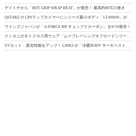
デイトナから「HOT GRIP WRAP HEAT」が発売！ 最高約80℃の巻き
QSTARZ の GPSラップタイマーにシリーズ最小ボディ「LT-9000S」が
ウインズジャパンが「A-FORCE RR チョップドカーボン」を9/10発売！
クシタニのモトクロス用ウェア「ムーブレーシングオフロードシリーズ」3アイテムが登
UVカット・遮光性能をアップ！ LINKS が「冷暖BODY サーモベスト」改良