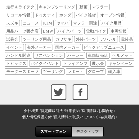
走行＆ライテク
キャンプツーリング
動画
マフラー
リコール情報
ドゥカティ
ホンダ
バイク雑貨
オープン情報
スズキ
ニュース
KTM
ヤマハ
マフラー関連
バイク用品
用品パーツ販売店
BMW
バイクパーツ
電動バイク
車両情報
試乗会
ツーリング用品
カワサキ
外装パーツ
アパレル
電装品
イベント
海外メーカー
国内メーカー
ピックアップニュース
ハンドル関連
サスペンション
ハーレー
車両販売店
ヘルメット
トピックス
バイクイベント
トライアンフ
展示会
キャンペーン
モータースポーツ
ツーリング
レポート
グローブ
輸入車
会社概要
特定商取引法
利用規約
採用情報
お問合せ
個人情報保護方針
個人情報の取扱いについて
会員規約
スマートフォン
デスクトップ