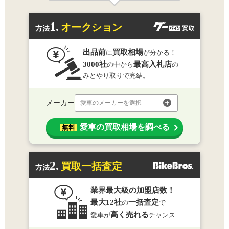
1.
オークション
方法
出品前
買取相場
に
が分かる！
3000社
最高入札店
の中から
の
みとやり取りで完結。
メーカー
愛車のメーカーを選択
愛車の買取相場を調べる
無料
2.
買取一括査定
方法
業界最大級の加盟店数！
最大12社
一括査定
の
で
高く売れる
愛車が
チャンス