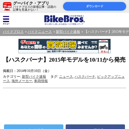
グーバイク・アプリ
ダウンロード
バイクブロスの新着記事・話題の
記事を見逃さない！
バイクブロス
バイクニュース
新型バイク速報
【ハスクバーナ】2015年モデ
【ハスクバーナ】2015年モデルを10/11から発売
掲載日：2014年10月10日（金）
カテゴリー:
新型バイク速報
タグ:
ニュース
,
ハスクバーナ
,
ピックアップニュ
ース
,
海外メーカー
,
車両情報